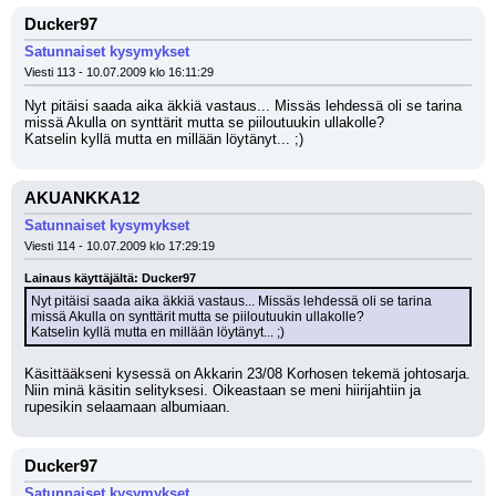
Ducker97
Satunnaiset kysymykset
Viesti 113 - 10.07.2009 klo 16:11:29
Nyt pitäisi saada aika äkkiä vastaus... Missäs lehdessä oli se tarina 
missä Akulla on synttärit mutta se piiloutuukin ullakolle?
Katselin kyllä mutta en millään löytänyt... ;)
AKUANKKA12
Satunnaiset kysymykset
Viesti 114 - 10.07.2009 klo 17:29:19
Lainaus käyttäjältä: Ducker97
Nyt pitäisi saada aika äkkiä vastaus... Missäs lehdessä oli se tarina 
missä Akulla on synttärit mutta se piiloutuukin ullakolle?
Katselin kyllä mutta en millään löytänyt... ;)
Käsittääkseni kysessä on Akkarin 23/08 Korhosen tekemä johtosarja. 
Niin minä käsitin selityksesi. Oikeastaan se meni hiirijahtiin ja 
rupesikin selaamaan albumiaan.
Ducker97
Satunnaiset kysymykset