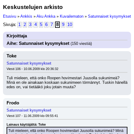
Keskustelujen arkisto
Etusivu
»
Ankkis
»
Aku Ankka
»
Kuvailematon
»
Satunnaiset kysymykset
Sivuja:
1
2
3
4
5
6
7
8
9
10
Kirjoittaja
Aihe: Satunnaiset kysymykset
(150 viestiä)
Toke
Satunnaiset kysymykset
Viesti 106 - 10.06.2009 klo 20:36:32
Tuli mieleen, että onko Roopen hovimestari Juusolla sukunimeä? 
Minä en ole ainakaan koskaan sukunimeen törmännyt. Tuskin hänellä 
edes on, vai tietääkö joku jotain muuta?
Frodo
Satunnaiset kysymykset
Viesti 107 - 11.06.2009 klo 09:55:41
Lainaus käyttäjältä: Toke
Tuli mieleen, että onko Roopen hovimestari Juusolla sukunimeä? Minä 