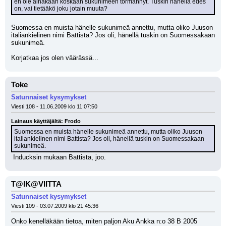
en ole ainakaan koskaan sukunimeen törmännyt. Tuskin hänellä edes 
on, vai tietääkö joku jotain muuta?
Suomessa en muista hänelle sukunimeä annettu, mutta oliko Juuson 
italiankielinen nimi Battista? Jos oli, hänellä tuskin on Suomessakaan 
sukunimeä.
Korjatkaa jos olen väärässä...
Toke
Satunnaiset kysymykset
Viesti 108 - 11.06.2009 klo 11:07:50
Lainaus käyttäjältä: Frodo
Suomessa en muista hänelle sukunimeä annettu, mutta oliko Juuson 
italiankielinen nimi Battista? Jos oli, hänellä tuskin on Suomessakaan 
sukunimeä.
 Inducksin mukaan Battista, joo.
T@IK@VIITTA
Satunnaiset kysymykset
Viesti 109 - 03.07.2009 klo 21:45:36
Onko kenelläkään tietoa, miten paljon Aku Ankka n:o 38 B 2005 