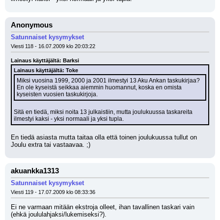
Anonymous
Satunnaiset kysymykset
Viesti 118 - 16.07.2009 klo 20:03:22
Lainaus käyttäjältä: Barksi
Lainaus käyttäjältä: Toke
Miksi vuosina 1999, 2000 ja 2001 ilmestyi 13 Aku Ankan taskukirjaa? 
En ole kyseistä seikkaa aiemmin huomannut, koska en omista 
kyseisten vuosien taskukirjoja.
Sitä en tiedä, miksi noita 13 julkaistiin, mutta joulukuussa taskareita 
ilmestyi kaksi - yksi normaali ja yksi tupla.
En tiedä asiasta mutta taitaa olla että toinen joulukuussa tullut on 
Joulu extra tai vastaavaa. ;)
akuankka1313
Satunnaiset kysymykset
Viesti 119 - 17.07.2009 klo 08:33:36
Ei ne varmaan mitään ekstroja olleet, ihan tavallinen taskari vain 
(ehkä joululahjaksi/lukemiseksi?).