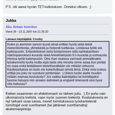
P.S. olit aanut hyvän TET-todistuksen. Onneksi olkoon. ;)
Jukka
Aku Ankan toimitus
Viesti 39 - 23.11.2007 klo 21:35:20
Lainaus käyttäjältä: Crosby
Kuten jo aiemmin sanoin kuvat olivat erittäin hyviä sekä teksti 
mielenkiintoista, ytimekästä ja helposti luettavaa. Loistavaa työtä siis 
kaikinpuolin. Erityiskiitokset vielä toistamiseen siitä nahkakantisen 
näköispainoksen kuvasta sekä Ankalliskirjasto 8:n kuvasta ja esimausta. 
Hienoa työtä kaikinpuolin. Olisi ihan mukava varmasti ammattinakin 
työskennellä tuolla mutta eipä taida olla minulla sinne asiaa kun piirtää 
en osaa enkä tietääkseni kielellisestikään ole mikään virtuoosi. 
Käsikirjoituksia en tosin ole kokeillutkaan tehdä ikinä. Ehkä voisi joskus 
yrittää jos joku ne suostuisi piirtämään. ;) Onkos tuolle alalle muuten 
mitään sopivaa koulutusta? Jos vaikka kääntäjäksi tai toimittajaksi 
tuonne haluaisi niin ainakin äidinkieli ja englanti ilmeisesti olisi hyvä 
olla hallussa?
Kielien osaaminen on ehdottomasti se tärkein juttu. :) En puhu vain 
ulkomaisista kielistä, vaan myös suomen kielestä. Koulutuksesta en 
nyt tarkasti osaa sanoa, monet toimituksessa työskentelevät 
toimittajat ovat suorittaneet (tai jättäneet suorittamatta) 
akatemiaopintoja. 