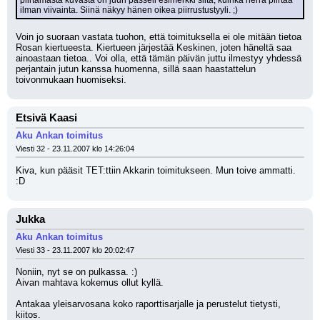
piirtämästä kuvasta on juuri passeli esimerkki siitä, kuinka herra piirtää 
ilman viivainta. Siinä näkyy hänen oikea piirrustustyyli. ;)
Voin jo suoraan vastata tuohon, että toimituksella ei ole mitään tietoa 
Rosan kiertueesta. Kiertueen järjestää Keskinen, joten häneltä saa 
ainoastaan tietoa.. Voi olla, että tämän päivän juttu ilmestyy yhdessä 
perjantain jutun kanssa huomenna, sillä saan haastattelun 
toivonmukaan huomiseksi.
Etsivä Kaasi
Aku Ankan toimitus
Viesti 32 - 23.11.2007 klo 14:26:04
Kiva, kun pääsit TET:ttiin Akkarin toimitukseen. Mun toive ammatti. 
:D
Jukka
Aku Ankan toimitus
Viesti 33 - 23.11.2007 klo 20:02:47
Noniin, nyt se on pulkassa. :)
Aivan mahtava kokemus ollut kyllä. 
Antakaa yleisarvosana koko raporttisarjalle ja perustelut tietysti, 
kiitos.