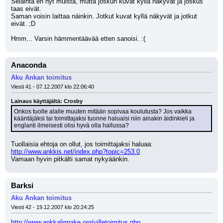
Selainta en nyt muista, mutta joskun kuvat kyllä näkyvät ja joskus 
taas eivät.
Saman voisin laittaa näinkin. Jotkut kuvat kyllä näkyvät ja jotkut 
eivät. ;D
Hmm... Varsin hämmentäävää etten sanoisi. :(
Anaconda
Aku Ankan toimitus
Viesti 41 - 07.12.2007 klo 22:06:40
Lainaus käyttäjältä: Crosby
Onkos tuolle alalle muuten mitään sopivaa koulutusta? Jos vaikka 
kääntäjäksi tai toimittajaksi tuonne haluaisi niin ainakin äidinkieli ja 
englanti ilmeisesti olisi hyvä olla hallussa?
Tuollaisia ehtoja on ollut, jos toimittajaksi haluaa: 
http://www.ankkis.net/index.php?topic=253.0
Vamaan hyvin pitkälti samat nykyäänkin.
Barksi
Aku Ankan toimitus
Viesti 42 - 19.12.2007 klo 20:24:25
http://www.ankkalinnake.org/villetoimitus.php