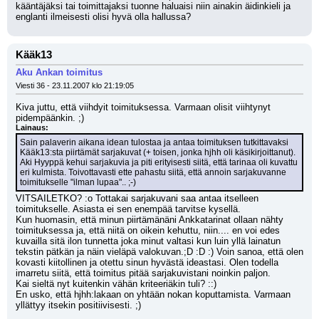
kääntäjäksi tai toimittajaksi tuonne haluaisi niin ainakin äidinkieli ja 
englanti ilmeisesti olisi hyvä olla hallussa?
Kääk13
Aku Ankan toimitus
Viesti 36 - 23.11.2007 klo 21:19:05
Kiva juttu, että viihdyit toimituksessa. Varmaan olisit viihtynyt 
pidempäänkin. ;)
Lainaus:
Sain palaverin aikana idean tulostaa ja antaa toimituksen tutkittavaksi 
Kääk13:sta piirtämät sarjakuvat (+ toisen, jonka hjhh oli käsikirjoittanut). 
Aki Hyyppä kehui sarjakuvia ja piti erityisesti siitä, että tarinaa oli kuvattu 
eri kulmista. Toivottavasti ette pahastu siitä, että annoin sarjakuvanne 
toimitukselle "ilman lupaa".. ;-)
VITSAILETKO? :o Tottakai sarjakuvani saa antaa itselleen 
toimitukselle. Asiasta ei sen enempää tarvitse kysellä. 
Kun huomasin, että minun piirtämänäni Ankkatarinat ollaan nähty 
toimituksessa ja, että niitä on oikein kehuttu, niin.... en voi edes 
kuvailla sitä ilon tunnetta joka minut valtasi kun luin yllä lainatun 
tekstin pätkän ja näin vieläpä valokuvan.;D :D :) Voin sanoa, että olen 
kovasti kiitollinen ja otettu sinun hyvästä ideastasi. Olen todella 
imarretu siitä, että toimitus pitää sarjakuvistani noinkin paljon.
Kai sieltä nyt kuitenkin vähän kriteeriäkin tuli? ::)
En usko, että hjhh:lakaan on yhtään nokan koputtamista. Varmaan 
yllättyy itsekin positiivisesti. ;)