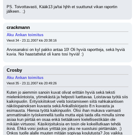
PS. Toivottavasti, Kääk13 ja/tai hjhh et suuttunut vikan raportin 
jälkeen.. ;)
crackmann
Aku Ankan toimitus
Viesti 34 - 23.11.2007 klo 20:38:16
Arvosanaksi on kyl pakko antaa 10! Oli hyviä raportteja, sekä hyviä 
kuvia. Noi haastattelut oli kans tosi hyviä! :)
Crosby
Aku Ankan toimitus
Viesti 35 - 23.11.2007 klo 20:49:26
Kuten jo aiemmin sanoin kuvat olivat erittäin hyviä sekä teksti 
mielenkiintoista, ytimekästä ja helposti luettavaa. Loistavaa työtä siis 
kaikinpuolin. Erityiskiitokset vielä toistamiseen siitä nahkakantisen 
näköispainoksen kuvasta sekä Ankalliskirjasto 8:n kuvasta ja 
esimausta. Hienoa työtä kaikinpuolin. Olisi ihan mukava varmasti 
ammattinakin työskennellä tuolla mutta eipä taida olla minulla sinne 
asiaa kun piirtää en osaa enkä tietääkseni kielellisestikään ole 
mikään virtuoosi. Käsikirjoituksia en tosin ole kokeillutkaan tehdä 
ikinä. Ehkä voisi joskus yrittää jos joku ne suostuisi piirtämään. ;) 
Onkos tuolle alalle muuten mitään sopivaa koulutusta? Jos vaikka 