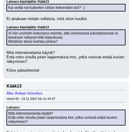
Lainaus käyttäjältä: Kääk13
Kai sieltä nyt kuitenkin vähän kriteeriäkin tuli? ::)
Ei ainakaan mitään sellaista, mitä olisin kuullut.. 
Lainaus käyttäjältä: Kääk13
Ai niin unohdin kokonana mainita, että viimeisessä päivityksessäsi ei 
taaskaan näkynyt niitä loppukuvia.
Mistähän tämä mahtaa johtua?
Mitä internetselainta käytät? 
Entä onko sinulla jotain laajennuksia tms, jotka voisivat estää kuvien 
näkymisen? 
Kiitos palautteesta!
Kääk13
Aku Ankan toimitus
Viesti 40 - 23.11.2007 klo 21:43:47
Lainaus:
Mitä internetselainta käytät? 
Entä onko sinulla jotain laajennuksia tms, jotka voisivat estää kuvien 
näkymisen?