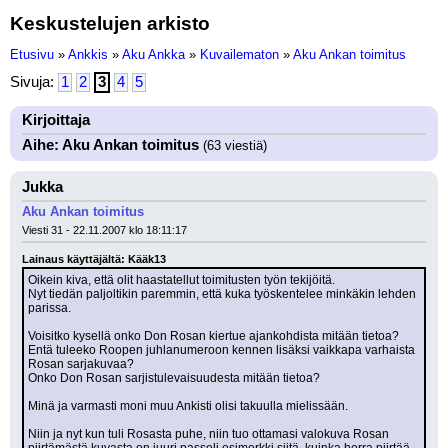
Keskustelujen arkisto
Etusivu
»
Ankkis
»
Aku Ankka
»
Kuvailematon
»
Aku Ankan toimitus
Sivuja:
1
2
3
4
5
Kirjoittaja
Aihe: Aku Ankan toimitus
(63 viestiä)
Jukka
Aku Ankan toimitus
Viesti 31 - 22.11.2007 klo 18:11:17
Lainaus käyttäjältä: Kääk13
Oikein kiva, että olit haastatellut toimitusten työn tekijöitä.
Nyt tiedän paljoltikin paremmin, että kuka työskentelee minkäkin lehden 
parissa.
Voisitko kysellä onko Don Rosan kiertue ajankohdista mitään tietoa?
Entä tuleeko Roopen juhlanumeroon kennen lisäksi vaikkapa varhaista 
Rosan sarjakuvaa?
Onko Don Rosan sarjistulevaisuudesta mitään tietoa? 
Minä ja varmasti moni muu Ankisti olisi takuulla mielissään.
Niin ja nyt kun tuli Rosasta puhe, niin tuo ottamasi valokuva Rosan 