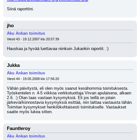
Siinä raporttini.
jho
Aku Ankan toimitus
Viesti 43 - 19.12.2007 klo 20:57:39
Hauskaa ja hyvää luettavaa niinkuin Jukankin raportit. :)
Jukka
Aku Ankan toimitus
Viesti 44 - 19.05.2008 klo 17:56:20
Vähän päivitystä, eli olen myös saanut kesähommia toimituksesta. 
Työskentelen n. 4-5 viikkoa verkkotuottaja Virvan apulaisena, alkaen 
2.6. :) Otan taas vastaan kysymyksiä. Eli jos teillä on jotain 
järkeviä/kiinnostavia kysymyksiä esittää, niin laittaa vastausta tähän. 
Toimitan kysymykset henkilökohtaisesti toimitukselle. Vastaukset 
saatte myös lukea sitten.
Fauntleroy
Aku Ankan toimitus