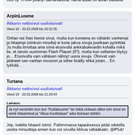
ArpinLusene
Akkarin nettisivut uudistuivat!
Viesti 18 - 20.03.2008 klo 20:32:35
Onhan noi ihan hienot sivut, mutta kun koneena on vähänki vanhempi 
ja hitaampi (niinkuin minulla) ei kone jaksa sivuja juurikaan pyörittää. 
Ja mulla ilmottaa aina siinä etusivulla ankkabulevardin kohalla mikä 
lie, et tarviin uusimman Flash Playeri (9?), mutta kun sellainen löytyy 
jo... Etusivulta vain vähäsen nähnyt uusia sivuja. Olisivat vain 
pitäneet sen vanhan sivuston ja siiher lisäilly ehkä jotain... En 
tykkää...
Turtana
Akkarin nettisivut uudistuivat!
Viesti 19 - 20.03.2008 klo 21:29:43
Lainaus:
Ja nyt varsinkin kun tuo "Kultakuume" tai mikä onkaan alkoi niin sivut on 
vielä hitaammat ja "Akua huolletaan" aika tiuhaan tahtiin.
Jep, todella hitaasti toimii. Pahimmassa tapauksessa pitää odotella 
useita minuutteja ennen kun voi sivuilla liikkua vähääkään. @#%&!