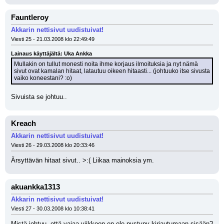
Fauntleroy
Akkarin nettisivut uudistuivat!
Viesti 25 - 21.03.2008 klo 22:49:49
Lainaus käyttäjältä: Uka Ankka
Mullakin on tullut monesti noita ihme korjaus ilmoituksia ja nyt nämä 
sivut ovat kamalan hitaat, latautuu oikeen hitaasti... (johtuuko itse sivusta 
vaiko koneestani? :o)
Sivuista se johtuu..
Kreach
Akkarin nettisivut uudistuivat!
Viesti 26 - 29.03.2008 klo 20:33:46
Ärsyttävän hitaat sivut.. >:( Liikaa mainoksia ym.
akuankka1313
Akkarin nettisivut uudistuivat!
Viesti 27 - 30.03.2008 klo 10:38:41
Mistä johtuu, että vajaa viikkoon en ole pystyny kirjautumaan sisään? 