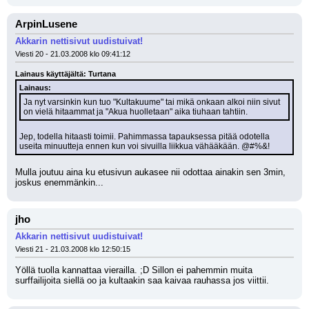
ArpinLusene
Akkarin nettisivut uudistuivat!
Viesti 20 - 21.03.2008 klo 09:41:12
Lainaus käyttäjältä: Turtana
Lainaus:
Ja nyt varsinkin kun tuo "Kultakuume" tai mikä onkaan alkoi niin sivut 
on vielä hitaammat ja "Akua huolletaan" aika tiuhaan tahtiin.
Jep, todella hitaasti toimii. Pahimmassa tapauksessa pitää odotella 
useita minuutteja ennen kun voi sivuilla liikkua vähääkään. @#%&!
Mulla joutuu aina ku etusivun aukasee nii odottaa ainakin sen 3min, 
joskus enemmänkin...
jho
Akkarin nettisivut uudistuivat!
Viesti 21 - 21.03.2008 klo 12:50:15
Yöllä tuolla kannattaa vierailla. ;D Sillon ei pahemmin muita 
surffailijoita siellä oo ja kultaakin saa kaivaa rauhassa jos viittii.