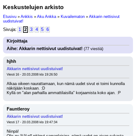
Keskustelujen arkisto
Etusivu
»
Ankkis
»
Aku Ankka
»
Kuvailematon
»
Akkarin nettisivut
uudistuivat!
Sivuja:
1
2
3
4
5
6
Kirjoittaja
Aihe: Akkarin nettisivut uudistuivat!
(77 viestiä)
hjhh
Akkarin nettisivut uudistuivat!
Viesti 16 - 20.03.2008 klo 19:26:50
Alkaa oikeen naurattamaan, kun nämä uudet sivut ei toimi kunnolla 
näköjään koskaan. :D
Kyllä on "alan parhailla ammattilaisilla" korjaamista koko ajan. :P
Fauntleroy
Akkarin nettisivut uudistuivat!
Viesti 17 - 20.03.2008 klo 19:47:34
Niinpä!
Olis ny %%¤# pitänyt samanlaisina, nämä uudet on aivan sukasta.