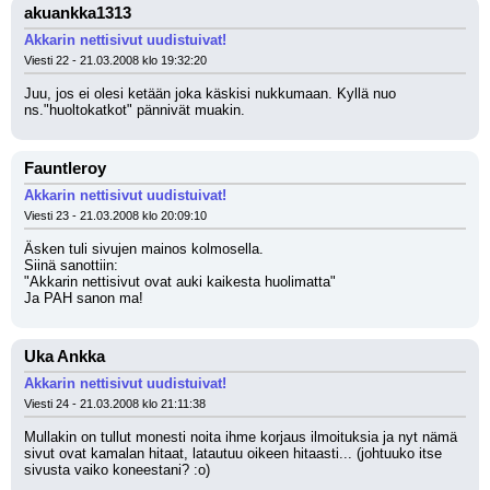
akuankka1313
Akkarin nettisivut uudistuivat!
Viesti 22 - 21.03.2008 klo 19:32:20
Juu, jos ei olesi ketään joka käskisi nukkumaan. Kyllä nuo 
ns."huoltokatkot" pännivät muakin.
Fauntleroy
Akkarin nettisivut uudistuivat!
Viesti 23 - 21.03.2008 klo 20:09:10
Äsken tuli sivujen mainos kolmosella.
Siinä sanottiin:
"Akkarin nettisivut ovat auki kaikesta huolimatta" 
Ja PAH sanon ma!
Uka Ankka
Akkarin nettisivut uudistuivat!
Viesti 24 - 21.03.2008 klo 21:11:38
Mullakin on tullut monesti noita ihme korjaus ilmoituksia ja nyt nämä 
sivut ovat kamalan hitaat, latautuu oikeen hitaasti... (johtuuko itse 
sivusta vaiko koneestani? :o)