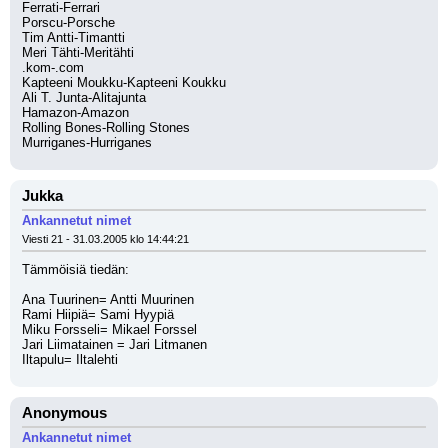
Ferrati-Ferrari
Porscu-Porsche
Tim Antti-Timantti
Meri Tähti-Meritähti
.kom-.com
Kapteeni Moukku-Kapteeni Koukku
Ali T. Junta-Alitajunta
Hamazon-Amazon
Rolling Bones-Rolling Stones
Murriganes-Hurriganes
Jukka
Ankannetut nimet
Viesti 21 - 31.03.2005 klo 14:44:21
Tämmöisiä tiedän:
Ana Tuurinen= Antti Muurinen
Rami Hiipiä= Sami Hyypiä
Miku Forsseli= Mikael Forssel
Jari Liimatainen = Jari Litmanen
Iltapulu= Iltalehti
Anonymous
Ankannetut nimet