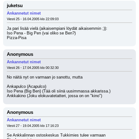
juketsu
Ankannetut nimet
Viesti 25 - 16.04.2005 klo 22:09:03
Ja pari lisää vielä (aikaisempiani löydät aikaisemmin ;)):
Iso Pena - Big Pen (vai oliko se Ben?)
Pizza-Pisa
Anonymous
Ankannetut nimet
Viesti 26 - 17.04.2005 klo 00:32:30
No näitä nyt on varmaan jo sanottu, mutta
Ankapulco (Acapulco)
Iso Pena (Big Ben) (Tää oli siinä uusimmassa akkarissa.)
Ankkakino (Joku elokuvatetatteri, jossa on on "kino")
Anonymous
Ankannetut nimet
Viesti 27 - 19.04.2005 klo 17:16:23
Se Ankkalinnan ostoskeskus Tukkimies tulee varmaan 