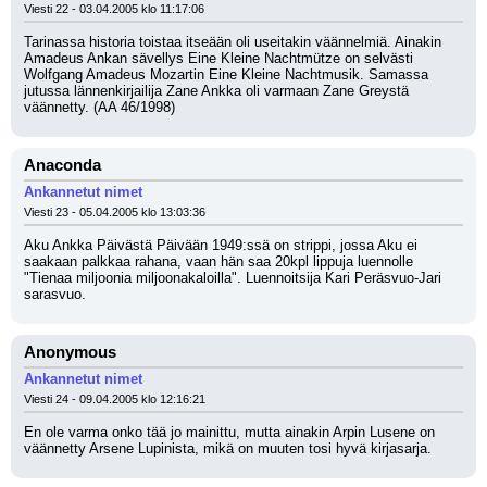
Viesti 22 - 03.04.2005 klo 11:17:06
Tarinassa historia toistaa itseään oli useitakin väännelmiä. Ainakin 
Amadeus Ankan sävellys Eine Kleine Nachtmütze on selvästi 
Wolfgang Amadeus Mozartin Eine Kleine Nachtmusik. Samassa 
jutussa lännenkirjailija Zane Ankka oli varmaan Zane Greystä 
väännetty. (AA 46/1998)
Anaconda
Ankannetut nimet
Viesti 23 - 05.04.2005 klo 13:03:36
Aku Ankka Päivästä Päivään 1949:ssä on strippi, jossa Aku ei 
saakaan palkkaa rahana, vaan hän saa 20kpl lippuja luennolle 
"Tienaa miljoonia miljoonakaloilla". Luennoitsija Kari Peräsvuo-Jari 
sarasvuo.
Anonymous
Ankannetut nimet
Viesti 24 - 09.04.2005 klo 12:16:21
En ole varma onko tää jo mainittu, mutta ainakin Arpin Lusene on 
väännetty Arsene Lupinista, mikä on muuten tosi hyvä kirjasarja.