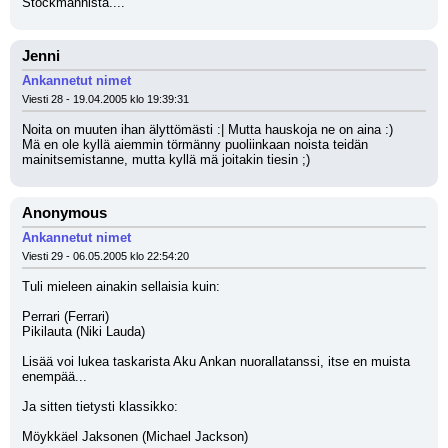
Stockmannista....
Jenni
Ankannetut nimet
Viesti 28 - 19.04.2005 klo 19:39:31
Noita on muuten ihan älyttömästi :| Mutta hauskoja ne on aina :)
Mä en ole kyllä aiemmin törmänny puoliinkaan noista teidän 
mainitsemistanne, mutta kyllä mä joitakin tiesin ;)
Anonymous
Ankannetut nimet
Viesti 29 - 06.05.2005 klo 22:54:20
Tuli mieleen ainakin sellaisia kuin:
Perrari (Ferrari)
Pikilauta (Niki Lauda)
Lisää voi lukea taskarista Aku Ankan nuorallatanssi, itse en muista 
enempää...
Ja sitten tietysti klassikko:
Möykkäel Jaksonen (Michael Jackson)