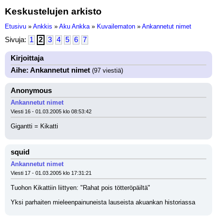
Keskustelujen arkisto
Etusivu
»
Ankkis
»
Aku Ankka
»
Kuvailematon
»
Ankannetut nimet
Sivuja:
1
2
3
4
5
6
7
Kirjoittaja
Aihe: Ankannetut nimet
(97 viestiä)
Anonymous
Ankannetut nimet
Viesti 16 - 01.03.2005 klo 08:53:42
Gigantti = Kikatti
squid
Ankannetut nimet
Viesti 17 - 01.03.2005 klo 17:31:21
Tuohon Kikattiin liittyen: "Rahat pois tötteröpäiltä"
Yksi parhaiten mieleenpainuneista lauseista akuankan historiassa