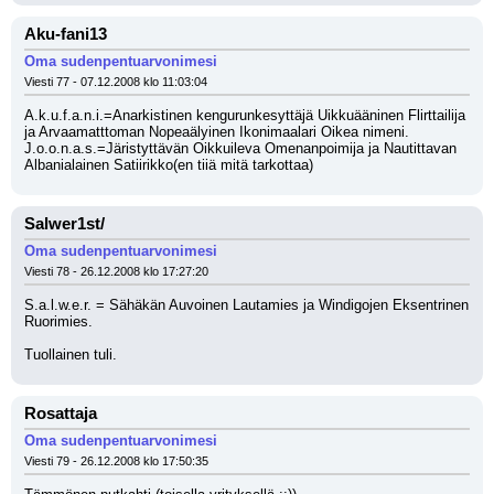
Aku-fani13
Oma sudenpentuarvonimesi
Viesti 77 - 07.12.2008 klo 11:03:04
A.k.u.f.a.n.i.=Anarkistinen kengurunkesyttäjä Uikkuääninen Flirttailija 
ja Arvaamatttoman Nopeaälyinen Ikonimaalari Oikea nimeni. 
J.o.o.n.a.s.=Järistyttävän Oikkuileva Omenanpoimija ja Nautittavan 
Albanialainen Satiirikko(en tiiä mitä tarkottaa)
Salwer1st/
Oma sudenpentuarvonimesi
Viesti 78 - 26.12.2008 klo 17:27:20
S.a.l.w.e.r. = Sähäkän Auvoinen Lautamies ja Windigojen Eksentrinen 
Ruorimies.
Tuollainen tuli.
Rosattaja
Oma sudenpentuarvonimesi
Viesti 79 - 26.12.2008 klo 17:50:35