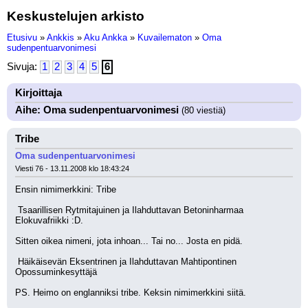
Keskustelujen arkisto
Etusivu
»
Ankkis
»
Aku Ankka
»
Kuvailematon
»
Oma
sudenpentuarvonimesi
Sivuja:
1
2
3
4
5
6
Kirjoittaja
Aihe: Oma sudenpentuarvonimesi
(80 viestiä)
Tribe
Oma sudenpentuarvonimesi
Viesti 76 - 13.11.2008 klo 18:43:24
Ensin nimimerkkini: Tribe
 Tsaarillisen Rytmitajuinen ja Ilahduttavan Betoninharmaa 
Elokuvafriikki :D.
Sitten oikea nimeni, jota inhoan... Tai no... Josta en pidä.
 Häikäisevän Eksentrinen ja Ilahduttavan Mahtipontinen 
Opossuminkesyttäjä
PS. Heimo on englanniksi tribe. Keksin nimimerkkini siitä.