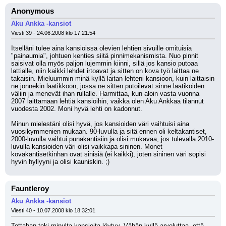
Anonymous
Aku Ankka -kansiot
Viesti 39 - 24.06.2008 klo 17:21:54
Itselläni tulee aina kansioissa olevien lehtien sivuille omituisia 
"painaumia", johtuen kenties siitä pinnimekanismista. Nuo pinnit 
saisivat olla myös paljon lujemmin kiinni, sillä jos kansio putoaa 
lattialle, niin kaikki lehdet irtoavat ja sitten on kova työ laittaa ne 
takaisin. Mieluummin minä kyllä laitan lehteni kansioon, kuin laittaisin 
ne jonnekin laatikkoon, jossa ne sitten putoilevat sinne laatikoiden 
väliin ja menevät ihan rullalle. Harmittaa, kun aloin vasta vuonna 
2007 laittamaan lehtiä kansioihin, vaikka olen Aku Ankkaa tilannut 
vuodesta 2002. Moni hyvä lehti on kadonnut.
Minun mielestäni olisi hyvä, jos kansioiden väri vaihtuisi aina 
vuosikymmenien mukaan. 90-luvulla ja sitä ennen oli keltakantiset, 
2000-luvulla vaihtui punakantisiin ja olisi mukavaa, jos tulevalla 2010-
luvulla kansioiden väri olisi vaikkapa sininen. Monet 
kovakantisetkinhan ovat sinisiä (ei kaikki), joten sininen väri sopisi 
hyvin hyllyyni ja olisi kauniskin. ;)
Fauntleroy
Aku Ankka -kansiot
Viesti 40 - 10.07.2008 klo 18:32:01
Tottahan toki minulta kansioita löytyy. Vähän kyllä arveluttaa, että 