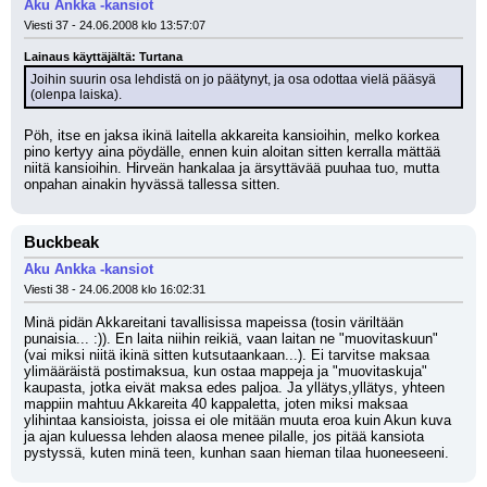
Aku Ankka -kansiot
Viesti 37 - 24.06.2008 klo 13:57:07
Lainaus käyttäjältä: Turtana
Joihin suurin osa lehdistä on jo päätynyt, ja osa odottaa vielä pääsyä 
(olenpa laiska).
Pöh, itse en jaksa ikinä laitella akkareita kansioihin, melko korkea 
pino kertyy aina pöydälle, ennen kuin aloitan sitten kerralla mättää 
niitä kansioihin. Hirveän hankalaa ja ärsyttävää puuhaa tuo, mutta 
onpahan ainakin hyvässä tallessa sitten.
Buckbeak
Aku Ankka -kansiot
Viesti 38 - 24.06.2008 klo 16:02:31
Minä pidän Akkareitani tavallisissa mapeissa (tosin väriltään 
punaisia... :)). En laita niihin reikiä, vaan laitan ne "muovitaskuun" 
(vai miksi niitä ikinä sitten kutsutaankaan...). Ei tarvitse maksaa 
ylimääräistä postimaksua, kun ostaa mappeja ja "muovitaskuja" 
kaupasta, jotka eivät maksa edes paljoa. Ja yllätys,yllätys, yhteen 
mappiin mahtuu Akkareita 40 kappaletta, joten miksi maksaa 
ylihintaa kansioista, joissa ei ole mitään muuta eroa kuin Akun kuva 
ja ajan kuluessa lehden alaosa menee pilalle, jos pitää kansiota 
pystyssä, kuten minä teen, kunhan saan hieman tilaa huoneeseeni.