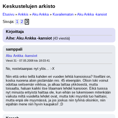
Keskustelujen arkisto
Etusivu
»
Ankkis
»
Aku Ankka
»
Kuvailematon
»
Aku Ankka -kansiot
Sivuja:
1
2
3
Kirjoittaja
Aihe: Aku Ankka -kansiot
(43 viestiä)
samppali
Aku Ankka -kansiot
Viesti 31 - 07.05.2008 klo 18:03:41
No, nostetaanpas nyt ylös... :-X 
Niin että onko teillä kahden eri vuoden lehtiä kansioissa? Itselläni on, 
koska nuorena aloin pistämään nro. 45 eteenpäin. Olisin toki voinut 
odottaa seitsemän viikkoa, ja alkaa laittaa ykkösestä, mutta 
toisaalta, haluan kaikki itse tilaamani lehdet kansioon. Eikä tuossa 
nyt minusta erityistä haittaa ole, kun eihän se lukemiseen mitenkään 
vaikuta miltä vuodelta lehdet ovat, mutta toki myyntiä tuo haittaisi, 
mutta enpä ole myymässä, ja jos joskus niin tyhmä olisinkin, niin 
eipähän mene niin hyvin kaupaksi! ;D