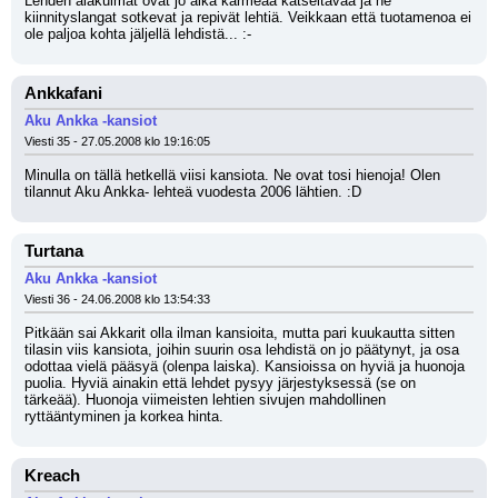
Lehden alakulmat ovat jo aika karmeaa katseltavaa ja ne 
kiinnityslangat sotkevat ja repivät lehtiä. Veikkaan että tuotamenoa ei 
ole paljoa kohta jäljellä lehdistä... :-
Ankkafani
Aku Ankka -kansiot
Viesti 35 - 27.05.2008 klo 19:16:05
Minulla on tällä hetkellä viisi kansiota. Ne ovat tosi hienoja! Olen 
tilannut Aku Ankka- lehteä vuodesta 2006 lähtien. :D
Turtana
Aku Ankka -kansiot
Viesti 36 - 24.06.2008 klo 13:54:33
Pitkään sai Akkarit olla ilman kansioita, mutta pari kuukautta sitten 
tilasin viis kansiota, joihin suurin osa lehdistä on jo päätynyt, ja osa 
odottaa vielä pääsyä (olenpa laiska). Kansioissa on hyviä ja huonoja 
puolia. Hyviä ainakin että lehdet pysyy järjestyksessä (se on 
tärkeää). Huonoja viimeisten lehtien sivujen mahdollinen 
ryttääntyminen ja korkea hinta.
Kreach