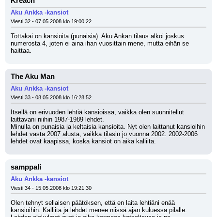
Kreach
Aku Ankka -kansiot
Viesti 32 - 07.05.2008 klo 19:00:22
Tottakai on kansioita (punaisia). Aku Ankan tilaus alkoi joskus 
numerosta 4, joten ei aina ihan vuosittain mene, mutta eihän se 
haittaa.
The Aku Man
Aku Ankka -kansiot
Viesti 33 - 08.05.2008 klo 16:28:52
Itsellä on erivuoden lehtiä kansioissa, vaikka olen suunnitellut 
laittavani niihin 1987-1989 lehdet.
Minulla on punaisia ja keltaisia kansioita. Nyt olen laittanut kansioihin 
lehdet vasta 2007 alusta, vaikka tilasin jo vuonna 2002. 2002-2006 
lehdet ovat kaapissa, koska kansiot on aika kalliita.
samppali
Aku Ankka -kansiot
Viesti 34 - 15.05.2008 klo 19:21:30
Olen tehnyt sellaisen päätöksen, että en laita lehtiäni enää 
kansioihin. Kalliita ja lehdet menee niissä ajan kuluessa pilalle. 