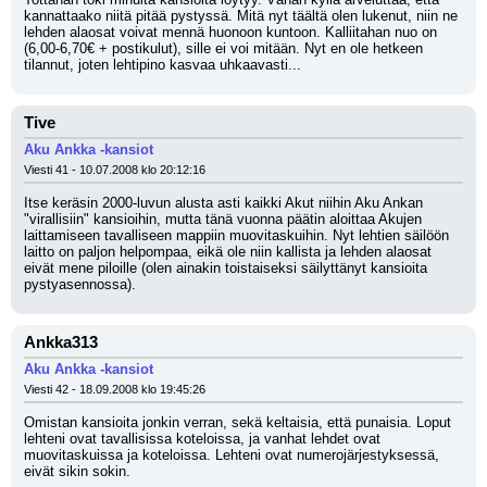
kannattaako niitä pitää pystyssä. Mitä nyt täältä olen lukenut, niin ne 
lehden alaosat voivat mennä huonoon kuntoon. Kalliitahan nuo on 
(6,00-6,70€ + postikulut), sille ei voi mitään. Nyt en ole hetkeen 
tilannut, joten lehtipino kasvaa uhkaavasti...
Tive
Aku Ankka -kansiot
Viesti 41 - 10.07.2008 klo 20:12:16
Itse keräsin 2000-luvun alusta asti kaikki Akut niihin Aku Ankan 
"virallisiin" kansioihin, mutta tänä vuonna päätin aloittaa Akujen 
laittamiseen tavalliseen mappiin muovitaskuihin. Nyt lehtien säilöön 
laitto on paljon helpompaa, eikä ole niin kallista ja lehden alaosat 
eivät mene piloille (olen ainakin toistaiseksi säilyttänyt kansioita 
pystyasennossa).
Ankka313
Aku Ankka -kansiot
Viesti 42 - 18.09.2008 klo 19:45:26
Omistan kansioita jonkin verran, sekä keltaisia, että punaisia. Loput 
lehteni ovat tavallisissa koteloissa, ja vanhat lehdet ovat 
muovitaskuissa ja koteloissa. Lehteni ovat numerojärjestyksessä, 
eivät sikin sokin.