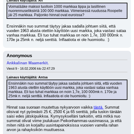
Lainaus käyttäjältä: Ari
Voimalääke maksoi tuolloin 1000 markkaa tippa ja lasillinen 
nuorennuseliksiiriä 100 000 markkaa. Viimeisessä ruudussa Roopelle 
jäi 25 markkaa. Paljonko hinnat ovat euroissa?
Ensinnäkin nuo summat täytyy jakaa sadalla johtuen siitä, että 
vuoden 1963 alusta otettiin käyttöön uusi markka, joka vastasi sataa 
vanhaa markkaa. Eli tuo tuhat markkaa on noin 1,7e, 100 000mk n. 
170e ja 25mk n. neljä senttiä. Inflaatiota ei ole huomioitu. :)
Anonymous
Ankkalinan Maamerkit.
Viesti 9 - 16.02.2006 klo 22:47:29
Lainaus käyttäjältä: Antsa
Ensinnäkin nuo summat täytyy jakaa sadalla johtuen siitä, että vuoden 
1963 alusta otettiin käyttöön uusi markka, joka vastasi sataa vanhaa 
markkaa. Eli tuo tuhat markkaa on noin 1,7e, 100 000mk n. 170e ja 
25mk n. neljä senttiä. Inflaatiota ei ole huomioitu. :)
Hinnat saa suoraan muutettua nykyarvoon vaikka 
tästä.
 Summat 
olisivat nyt pyöreästi 25 €, 2500 € ja 65 senttiä, jolla tuskin tänään 
saisi edes jätskipuikkoa. Kymysykselläni tarkoitin, että mitkä nuo 
summat olivat viime joulukuun Peikonhammas-uusinnassa, ja että 
miten niitä on korjailtu uusintapainoksissa vuosien varrella rahan 
arvon ja rahayksikön muuttuessa.