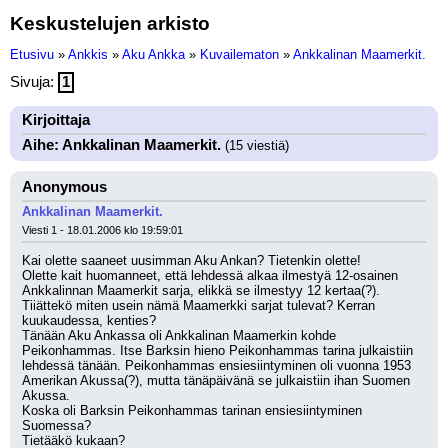
Keskustelujen arkisto
Etusivu
»
Ankkis
»
Aku Ankka
»
Kuvailematon
»
Ankkalinan Maamerkit.
Sivuja:
1
Kirjoittaja
Aihe: Ankkalinan Maamerkit.
(15 viestiä)
Anonymous
Ankkalinan Maamerkit.
Viesti 1 - 18.01.2006 klo 19:59:01
Kai olette saaneet uusimman Aku Ankan? Tietenkin olette!
Olette kait huomanneet, että lehdessä alkaa ilmestyä 12-osainen 
Ankkalinnan Maamerkit sarja, elikkä se ilmestyy 12 kertaa(?). 
Tiiättekö miten usein nämä Maamerkki sarjat tulevat? Kerran 
kuukaudessa, kenties? 
Tänään Aku Ankassa oli Ankkalinan Maamerkin kohde 
Peikonhammas. Itse Barksin hieno Peikonhammas tarina julkaistiin 
lehdessä tänään. Peikonhammas ensiesiintyminen oli vuonna 1953 
Amerikan Akussa(?), mutta tänäpäivänä se julkaistiin ihan Suomen 
Akussa.
Koska oli Barksin Peikonhammas tarinan ensiesiintyminen 
Suomessa?
Tietääkö kukaan?