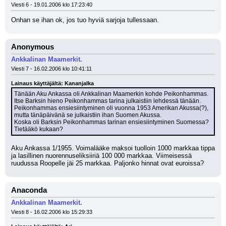
Viesti 6 - 19.01.2006 klo 17:23:40
Onhan se ihan ok, jos tuo hyviä sarjoja tullessaan.
Anonymous
Ankkalinan Maamerkit.
Viesti 7 - 16.02.2006 klo 10:41:11
Lainaus käyttäjältä: Kananjalka
Tänään Aku Ankassa oli Ankkalinan Maamerkin kohde Peikonhammas. 
Itse Barksin hieno Peikonhammas tarina julkaistiin lehdessä tänään. 
Peikonhammas ensiesiintyminen oli vuonna 1953 Amerikan Akussa(?), 
mutta tänäpäivänä se julkaistiin ihan Suomen Akussa.
Koska oli Barksin Peikonhammas tarinan ensiesiintyminen Suomessa?
Tietääkö kukaan?
Aku Ankassa 1/1955. Voimalääke maksoi tuolloin 1000 markkaa tippa 
ja lasillinen nuorennuseliksiiriä 100 000 markkaa. Viimeisessä 
ruudussa Roopelle jäi 25 markkaa. Paljonko hinnat ovat euroissa?
Anaconda
Ankkalinan Maamerkit.
Viesti 8 - 16.02.2006 klo 15:29:33