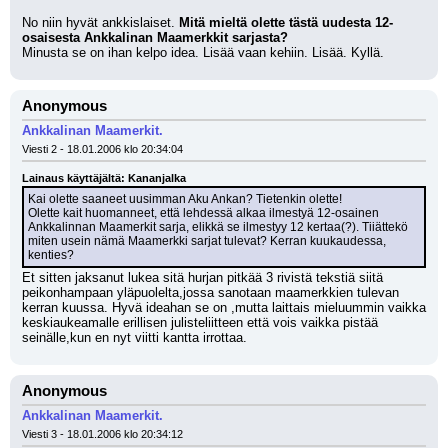
No niin hyvät ankkislaiset. 
Mitä mieltä olette tästä uudesta 12-
osaisesta Ankkalinan Maamerkkit sarjasta?
Minusta se on ihan kelpo idea. Lisää vaan kehiin. Lisää. Kyllä.
Anonymous
Ankkalinan Maamerkit.
Viesti 2 - 18.01.2006 klo 20:34:04
Lainaus käyttäjältä: Kananjalka
Kai olette saaneet uusimman Aku Ankan? Tietenkin olette!
Olette kait huomanneet, että lehdessä alkaa ilmestyä 12-osainen 
Ankkalinnan Maamerkit sarja, elikkä se ilmestyy 12 kertaa(?). Tiiättekö 
miten usein nämä Maamerkki sarjat tulevat? Kerran kuukaudessa, 
kenties?
Et sitten jaksanut lukea sitä hurjan pitkää 3 rivistä tekstiä siitä 
peikonhampaan yläpuolelta,jossa sanotaan maamerkkien tulevan 
kerran kuussa. Hyvä ideahan se on ,mutta laittais mieluummin vaikka 
keskiaukeamalle erillisen julisteliitteen että vois vaikka pistää 
seinälle,kun en nyt viitti kantta irrottaa.
Anonymous
Ankkalinan Maamerkit.
Viesti 3 - 18.01.2006 klo 20:34:12