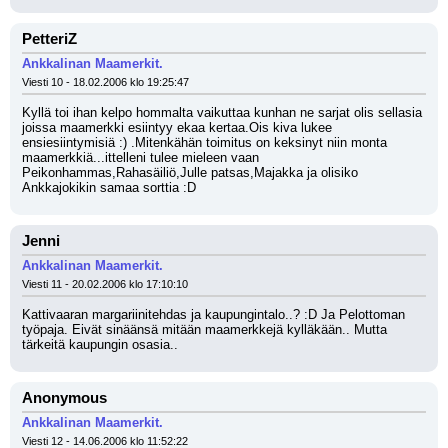
PetteriZ
Ankkalinan Maamerkit.
Viesti 10 - 18.02.2006 klo 19:25:47
Kyllä toi ihan kelpo hommalta vaikuttaa kunhan ne sarjat olis sellasia 
joissa maamerkki esiintyy ekaa kertaa.Ois kiva lukee 
ensiesiintymisiä :) .Mitenkähän toimitus on keksinyt niin monta 
maamerkkiä...ittelleni tulee mieleen vaan 
Peikonhammas,Rahasäiliö,Julle patsas,Majakka ja olisiko 
Ankkajokikin samaa sorttia :D
Jenni
Ankkalinan Maamerkit.
Viesti 11 - 20.02.2006 klo 17:10:10
Kattivaaran margariinitehdas ja kaupungintalo..? :D Ja Pelottoman 
työpaja. Eivät sinäänsä mitään maamerkkejä kylläkään.. Mutta 
tärkeitä kaupungin osasia..
Anonymous
Ankkalinan Maamerkit.
Viesti 12 - 14.06.2006 klo 11:52:22