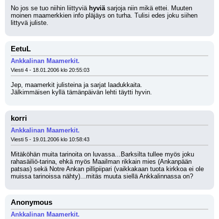
No jos se tuo niihin liittyviä 
hyviä
 sarjoja niin mikä ettei. Muuten 
moinen maamerkkien info pläjäys on turha. Tulisi edes joku siihen 
littyvä juliste.
EetuL
Ankkalinan Maamerkit.
Viesti 4 - 18.01.2006 klo 20:55:03
Jep, maamerkit julisteina ja sarjat laadukkaita.
Jälkimmäisen kyllä tämänpäivän lehti täytti hyvin.
korri
Ankkalinan Maamerkit.
Viesti 5 - 19.01.2006 klo 10:58:43
Mitäköhän muita tarinoita on luvassa...Barksilta tullee myös joku 
rahasäiliö-tarina, ehkä myös Maailman rikkain mies (Ankanpään 
patsas) sekä Notre Ankan pillipiipari (vaikkakaan tuota kirkkoa ei ole 
muissa tarinoissa nähty)...mitäs muuta siellä Ankkalinnassa on?
Anonymous
Ankkalinan Maamerkit.