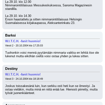
La 29.10. klo 12.00
Nimmarointitilaisuus Messukeskuksessa, Sanoma Magazinesin 
standilla.
La 29.10. klo 14.30
Ensin haastattelu ja sitten nimmarointitilaisuus Helsingin 
Suomalaisessa kirjakaupassa, Aleksanterinkatu 23.
Barksi
W.I.T.C.H. -fanit huomio!
Viesti 2 - 20.10.2004 klo 17:25:03
Tuohonkin voisi mennä pyytämään nimmaria vaikka en lehtiä itse ole 
lukenut mutta eiköhän sieltä voisi ostaa yhden ja lukea sitten.
Destiny
W.I.T.C.H. -fanit huomio!
Viesti 3 - 24.10.2004 klo 18:18:49
Joskus toissakesänä luin, kun serkku osti heti kun se ilmestyi. Ja 
ostaa vieläkin, mutta minä en niitä enää lue. Hienosti piirretty, mutta 
tylsät juonenkäänteet.