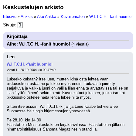
Keskustelujen arkisto
Etusivu
»
Ankkis
»
Aku Ankka
»
Kuvailematon
»
W.I.T.C.H. -fanit huomio!
Sivuja:
1
Kirjoittaja
Aihe: W.I.T.C.H. -fanit huomio!
(4 viestiä)
Leo
W.I.T.C.H. -fanit huomio!
Viesti 1 - 20.10.2004 klo 09:47:49
Lukeeko kukaan? Itse luen, mutten ikinä osta lehteä vaan 
pikkusiskoni ostaa ne ja lukee myös ensin. Taitavasti piirretty 
sarjakuva ja vaikka juoni on välillä liian ennalta arvattavissa tai se on 
liian "tyttömäinen" sekin toimii. Kavereistani jokainen, jonka iso- tai 
pikkusisko ostelee näitä lehtiä lukee niitä myös. 
Sitten itse asiaan. W.I.T.C.H. -kirjailija Lene Kaaberbol vierailee 
Suomessa Helsingin kirjamessujen yhteydessä.
Pe 28.10. klo 14.30
Haastattelu Messukeskuksen kirjakahvilassa. Haastattelun jälkeen 
nimmarointitilaisuus Sanoma Magazinesin standilla.