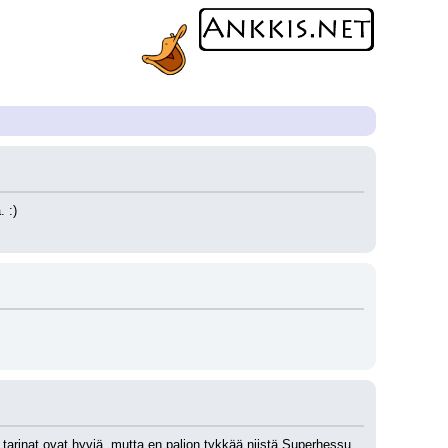
 :)
arinat ovat hyviä, mutta en paljon tykkää niistä Superhessu 