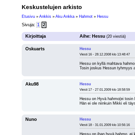
Keskustelujen arkisto
Etusivu
»
Ankkis
»
Aku Ankka
»
Hahmot
»
Hessu
Sivuja:
1
2
Kirjoittaja
Aihe: Hessu
(20 viestiä)
Oskuarts
Hessu
Viesti 16 - 28.12.2008 klo 13:48:47
Hessu on kyllä mahtava hahmo! 
Tosin joskus Hessun tyhmyys am
Aku98
Hessu
Viesti 17 - 27.01.2009 klo 18:58:59
Hessu on Hyvä hahmo(ei tosin l
Hän ei ole niinkuin Mikki eli täy
Nuno
Hessu
Viesti 18 - 31.01.2009 klo 10:56:16
Hessu on ihan hyvä hahmo, ei ku