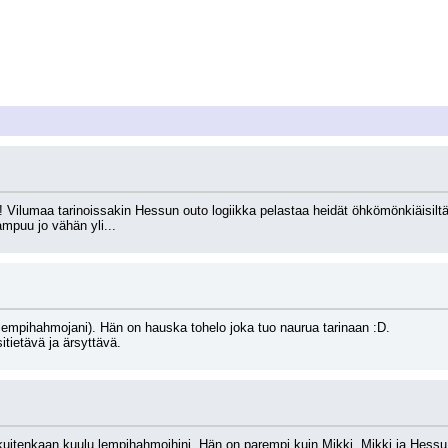
Vilumaa tarinoissakin Hessun outo logiikka pelastaa heidät öhkömönkiäisiltä.
puu jo vähän yli...
empihahmojani). Hän on hauska tohelo joka tuo naurua tarinaan :D.
sitietävä ja ärsyttävä.
itenkaan kuulu lempihahmoihini. Hän on parempi kuin Mikki. Mikki ja Hessu t