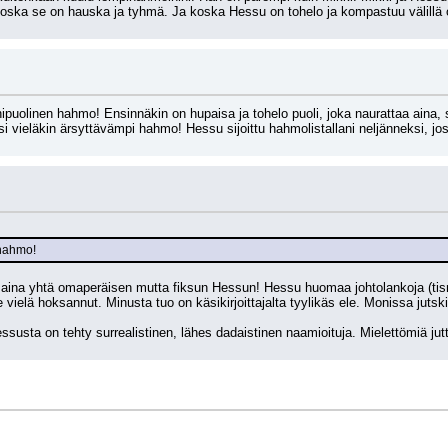
oska se on hauska ja tyhmä. Ja koska Hessu on tohelo ja kompastuu välillä o
uolinen hahmo! Ensinnäkin on hupaisa ja tohelo puoli, joka naurattaa aina, sit
i vieläkin ärsyttävämpi hahmo! Hessu sijoittu hahmolistallani neljänneksi, jo
 hahmo!
a aina yhtä omaperäisen mutta fiksun Hessun! Hessu huomaa johtolankoja (tis
ole vielä hoksannut. Minusta tuo on käsikirjoittajalta tyylikäs ele. Monissa juts
susta on tehty surrealistinen, lähes dadaistinen naamioituja. Mielettömiä jutt