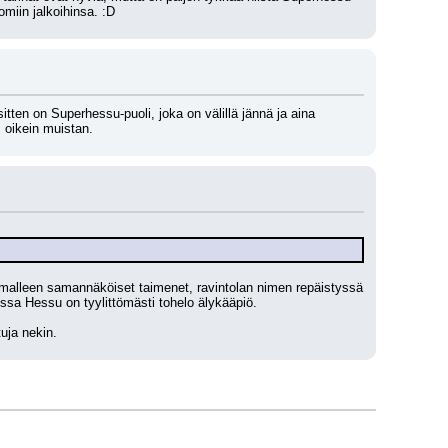
miin jalkoihinsa. :D
ten on Superhessu-puoli, joka on välillä jännä ja aina 
s oikein muistan.
malleen samannäköiset taimenet, ravintolan nimen repäistyssä 
kissa Hessu on tyylittömästi tohelo älykääpiö.
uja nekin.