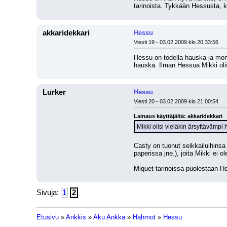
tarinoista. Tykkään Hessusta, k
akkaridekkari
Hessu
Viesti 19 - 03.02.2009 klo 20:33:56
Hessu on todella hauska ja monip
hauska. Ilman Hessua Mikki olis
Lurker
Hessu
Viesti 20 - 03.02.2009 klo 21:00:54
Lainaus käyttäjältä: akkaridekkari
Mikki olisi vieläkin ärsyttävämpi
Casty on tuonut seikkailuihins
paperissa jne.), joita Mikki ei 
Miquet-tarinoissa puolestaan Hes
Sivuja:
1
2
Etusivu
»
Ankkis
»
Aku Ankka
»
Hahmot
»
Hessu