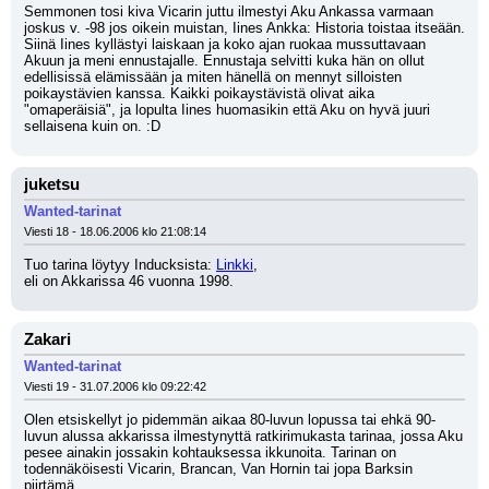
Semmonen tosi kiva Vicarin juttu ilmestyi Aku Ankassa varmaan 
joskus v. -98 jos oikein muistan, Iines Ankka: Historia toistaa itseään. 
Siinä Iines kyllästyi laiskaan ja koko ajan ruokaa mussuttavaan 
Akuun ja meni ennustajalle. Ennustaja selvitti kuka hän on ollut 
edellisissä elämissään ja miten hänellä on mennyt silloisten 
poikaystävien kanssa. Kaikki poikaystävistä olivat aika 
"omaperäisiä", ja lopulta Iines huomasikin että Aku on hyvä juuri 
sellaisena kuin on. :D
juketsu
Wanted-tarinat
Viesti 18 - 18.06.2006 klo 21:08:14
Tuo tarina löytyy Inducksista: 
Linkki
, 
eli on Akkarissa 46 vuonna 1998.
Zakari
Wanted-tarinat
Viesti 19 - 31.07.2006 klo 09:22:42
Olen etsiskellyt jo pidemmän aikaa 80-luvun lopussa tai ehkä 90-
luvun alussa akkarissa ilmestynyttä ratkirimukasta tarinaa, jossa Aku 
pesee ainakin jossakin kohtauksessa ikkunoita. Tarinan on 
todennäköisesti Vicarin, Brancan, Van Hornin tai jopa Barksin 
piirtämä.