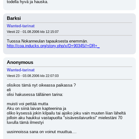
todella hyvä ja hauska.
Barksi
Wanted-tarinat
Viesti 22 - 01.08.2006 klo 12:15:07
Tuossa Nokanneulan tapauksesta enemmän.
http://coa.inducks.org/story.php/x/D+90345//+DR+_
Anonymous
Wanted-tarinat
Viesti 23 - 03.08.2006 klo 22:07:03
olisikos tämä nyt oikeassa paikassa ?
eli 
olisi hakusessa tälläinen tarina: 
muisti voi pettää mutta 
Aku on siinä laivan kapteenina ja 
oliko kysessä jokin kilpailu tai ajoiko joku vain muuten liian läheltä 
jolloin aku haukkui vastapuolta "sisävesilaivuriksi" mielestäni 70 
luvulla tämä ilmestyi 
uusinnoissa sana on voinut muuttua.... 