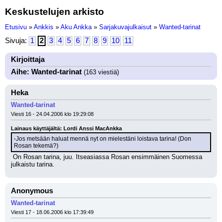
Keskustelujen arkisto
Etusivu
»
Ankkis
»
Aku Ankka
»
Sarjakuvajulkaisut
»
Wanted-tarinat
Sivuja:
1
2
3
4
5
6
7
8
9
10
11
Kirjoittaja
Aihe: Wanted-tarinat
(163 viestiä)
Heka
Wanted-tarinat
Viesti 16 - 24.04.2006 klo 19:29:08
Lainaus käyttäjältä: Lordi Anssi MacAnkka
-Jos metsään haluat mennä nyt on mielestäni loistava tarina! (Don 
Rosan tekemä?)
 On Rosan tarina, juu. Itseasiassa Rosan ensimmäinen Suomessa 
julkaistu tarina.
Anonymous
Wanted-tarinat
Viesti 17 - 18.06.2006 klo 17:39:49