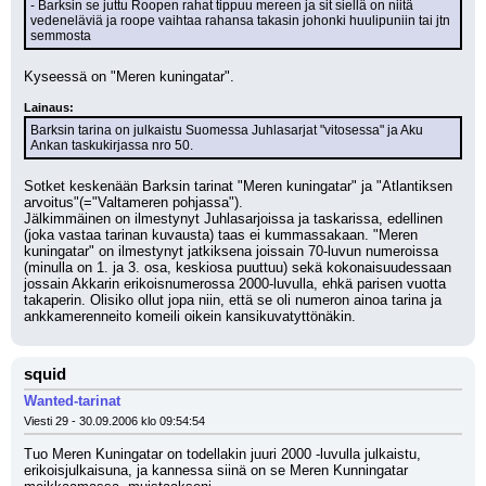
- Barksin se juttu Roopen rahat tippuu mereen ja sit siellä on niitä 
vedeneläviä ja roope vaihtaa rahansa takasin johonki huulipuniin tai jtn 
semmosta
Kyseessä on "Meren kuningatar".
Lainaus:
Barksin tarina on julkaistu Suomessa Juhlasarjat "vitosessa" ja Aku 
Ankan taskukirjassa nro 50.
Sotket keskenään Barksin tarinat "Meren kuningatar" ja "Atlantiksen 
arvoitus"(="Valtameren pohjassa").
Jälkimmäinen on ilmestynyt Juhlasarjoissa ja taskarissa, edellinen 
(joka vastaa tarinan kuvausta) taas ei kummassakaan. "Meren 
kuningatar" on ilmestynyt jatkiksena joissain 70-luvun numeroissa 
(minulla on 1. ja 3. osa, keskiosa puuttuu) sekä kokonaisuudessaan 
jossain Akkarin erikoisnumerossa 2000-luvulla, ehkä parisen vuotta 
takaperin. Olisiko ollut jopa niin, että se oli numeron ainoa tarina ja 
ankkamerenneito komeili oikein kansikuvatyttönäkin.
squid
Wanted-tarinat
Viesti 29 - 30.09.2006 klo 09:54:54
Tuo Meren Kuningatar on todellakin juuri 2000 -luvulla julkaistu, 
erikoisjulkaisuna, ja kannessa siinä on se Meren Kunningatar 