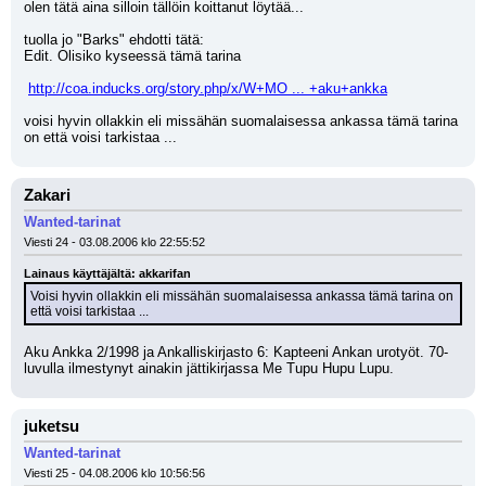
olen tätä aina silloin tällöin koittanut löytää...
tuolla jo "Barks" ehdotti tätä:
Edit. Olisiko kyseessä tämä tarina
http://coa.inducks.org/story.php/x/W+MO ... +aku+ankka
voisi hyvin ollakkin eli missähän suomalaisessa ankassa tämä tarina 
on että voisi tarkistaa ...
Zakari
Wanted-tarinat
Viesti 24 - 03.08.2006 klo 22:55:52
Lainaus käyttäjältä: akkarifan
Voisi hyvin ollakkin eli missähän suomalaisessa ankassa tämä tarina on 
että voisi tarkistaa ...
Aku Ankka 2/1998 ja Ankalliskirjasto 6: Kapteeni Ankan urotyöt. 70- 
luvulla ilmestynyt ainakin jättikirjassa Me Tupu Hupu Lupu.
juketsu
Wanted-tarinat
Viesti 25 - 04.08.2006 klo 10:56:56