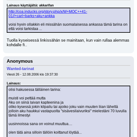
Lainaus käyttäjältä: akkarifan
http://coa.inducks.org/story.php/x/W+MOC++41-
01//+carl+barks+aku+ankka
voisi hyvin ollakkin eli missähän suomalaisessa ankassa tämä tarina on 
että voisi tarkistaa ...
Tuolla kyseisessä linkissähän se mainitaan, kun vain rullaa alemmas 
kohdalle fi..
Anonymous
Wanted-tarinat
Viesti 26 - 12.08.2006 klo 19:37:30
Lainaus:
olisi hakusessa tälläinen tarina: 
muisti voi pettää mutta 
Aku on siinä laivan kapteenina ja 
oliko kysessä jokin kilpailu tai ajoiko joku vain muuten liian läheltä 
jolloin aku haukkui vastapuolta "sisävesilaivuriksi" mielestäni 70 luvulla 
tämä ilmestyi 
uusinnoissa sana on voinut muuttua.... 
olen tätä aina silloin tällöin koittanut löytää...