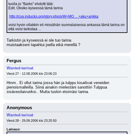
tuolla jo "Barks" ehdotti tätä:
Edit. Olisiko kyseessä tämä tarina
http://coa.inducks.org/story.php/x/W+MO ... +aku+ankka
voisi hyvin ollakkin eli missähän suomalaisessa ankassa tämä tarina on 
että voisi tarkistaa ...
Tarkistin ja kyseessä ei ole tuo tarina 
muistaakseni tapahtui joella eikä merellä ?
Fergus
Wanted-tarinat
Viesti 27 - 12.08.2006 klo 23:06:23
Hmm.. Ei ollut tarina jossa hän ja tulppu kisailivat veneiden 
pienoismalleilla. Siinä ainakin mielestäni sanottiin Tulppua 
sisävesilaivuriksi.. Mutta tuskin etsimäsi tarina.
Anonymous
Wanted-tarinat
Viesti 28 - 29.09.2006 klo 23:25:50
Lainaus: