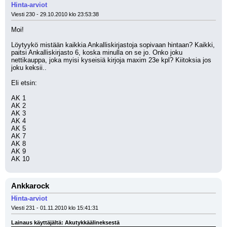
Hinta-arviot
Viesti 230 - 29.10.2010 klo 23:53:38
Moi!
Löytyykö mistään kaikkia Ankalliskirjastoja sopivaan hintaan? Kaikki, 
paitsi Ankalliskirjasto 6, koska minulla on se jo. Onko joku 
nettikauppa, joka myisi kyseisiä kirjoja maxim 23e kpl? Kiitoksia jos 
joku keksii..
Eli etsin:
AK 1
AK 2
AK 3
AK 4
AK 5
AK 7
AK 8
AK 9
AK 10
Ankkarock
Hinta-arviot
Viesti 231 - 01.11.2010 klo 15:41:31
Lainaus käyttäjältä: AkutykkääIineksestä