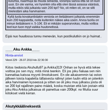
kulumia, naarmuja tai muuta sellaista, voisinpa sanoa että se on kuin 
uusi. En ole varma, voi hyvinkin olla että olen tässä asiassa vääräsä, 
mutta eikös sitä julkaistu vain 200 kpl? No, oli miten oli, on se silti 
mielestäni aika harvinainen.
 Kyllä tuota kovakantistakin versiota on tietääkseni julkaistu enemmän 
kuin 200 kappaletta, noita kuitenkin näkee aika usein. Arvoa tuolla on 
minun tietääkseni n. 5-10€. Eli ei mikään superarvokas, mutta voittoa 
teet kun tuon myyt vaikka huutonetissä.
Eipä nuo huudossa tunnu menevän, kun postikulutkin on jo huimat..
____Aku Ankka____
Hinta-arviot
Viesti 229 - 26.07.2010 klo 22:30:30
Kiitos tiedoista Akuhullu97 ja Ankka313! Onhan se hyvä että tekee 
voittoa jos sen myy, mitä minä teenkin. Eli jos joku haluaa sen niin 
kannattaa katsoa myynti ilmoitukseni. En ole aikaisemmin tai oston 
jälkeen toista kapaletta tällaisesta nähnyt joten luulin että on jotenkin 
aika harvinainen kyseessä ja sitten se oli joku muu julkaisu josta oli 
se 200 kpl rajallinen paino määrä, koska muistan että luin jostain että 
joku Aku Ankka julkaisua oli painettua vain 200kpl. no Mutta suur 
kiitokset vielä kerran.
AkutykkääIineksestä