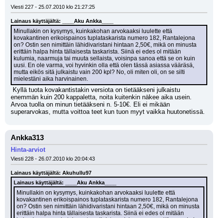
Viesti 227 - 25.07.2010 klo 21:27:25
Lainaus käyttäjältä: ____Aku Ankka____
Minullakin on kysymys, kuinkakohan arvokaaksi luulette että 
kovakantinen erikoispainos tuplataskarista numero 182, Rantalejona 
on? Ostin sen nimittäin lähidivaristani hintaan 2,50€, mikä on minusta 
erittäin halpa hinta tällaisesta taskarista. Siinä ei edes ol mitään 
kulumia, naarmuja tai muuta sellaista, voisinpa sanoa että se on kuin 
uusi. En ole varma, voi hyvinkin olla että olen tässä asiassa vääräsä, 
mutta eikös sitä julkaistu vain 200 kpl? No, oli miten oli, on se silti 
mielestäni aika harvinainen.
 Kyllä tuota kovakantistakin versiota on tietääkseni julkaistu 
enemmän kuin 200 kappaletta, noita kuitenkin näkee aika usein. 
Arvoa tuolla on minun tietääkseni n. 5-10€. Eli ei mikään 
superarvokas, mutta voittoa teet kun tuon myyt vaikka huutonetissä.
Ankka313
Hinta-arviot
Viesti 228 - 26.07.2010 klo 20:04:43
Lainaus käyttäjältä: Akuhullu97
Lainaus käyttäjältä: ____Aku Ankka____
Minullakin on kysymys, kuinkakohan arvokaaksi luulette että 
kovakantinen erikoispainos tuplataskarista numero 182, Rantalejona 
on? Ostin sen nimittäin lähidivaristani hintaan 2,50€, mikä on minusta 
erittäin halpa hinta tällaisesta taskarista. Siinä ei edes ol mitään 