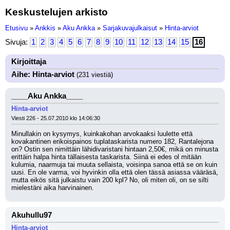
Keskustelujen arkisto
Etusivu
»
Ankkis
»
Aku Ankka
»
Sarjakuvajulkaisut
»
Hinta-arviot
Sivuja:
1
2
3
4
5
6
7
8
9
10
11
12
13
14
15
16
Kirjoittaja
Aihe: Hinta-arviot
(231 viestiä)
____Aku Ankka____
Hinta-arviot
Viesti 226 - 25.07.2010 klo 14:06:30
Minullakin on kysymys, kuinkakohan arvokaaksi luulette että 
kovakantinen erikoispainos tuplataskarista numero 182, Rantalejona 
on? Ostin sen nimittäin lähidivaristani hintaan 2,50€, mikä on minusta 
erittäin halpa hinta tällaisesta taskarista. Siinä ei edes ol mitään 
kulumia, naarmuja tai muuta sellaista, voisinpa sanoa että se on kuin 
uusi. En ole varma, voi hyvinkin olla että olen tässä asiassa vääräsä, 
mutta eikös sitä julkaistu vain 200 kpl? No, oli miten oli, on se silti 
mielestäni aika harvinainen.
Akuhullu97
Hinta-arviot