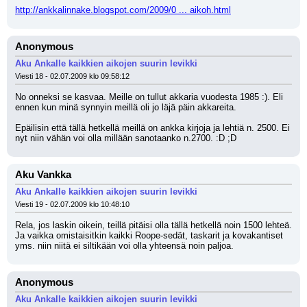
http://ankkalinnake.blogspot.com/2009/0 ... aikoh.html
Anonymous
Aku Ankalle kaikkien aikojen suurin levikki
Viesti 18 - 02.07.2009 klo 09:58:12
No onneksi se kasvaa. Meille on tullut akkaria vuodesta 1985 :). Eli 
ennen kun minä synnyin meillä oli jo läjä päin akkareita.
Epäilisin että tällä hetkellä meillä on ankka kirjoja ja lehtiä n. 2500. Ei 
nyt niin vähän voi olla millään sanotaanko n.2700. :D ;D
Aku Vankka
Aku Ankalle kaikkien aikojen suurin levikki
Viesti 19 - 02.07.2009 klo 10:48:10
Rela, jos laskin oikein, teillä pitäisi olla tällä hetkellä noin 1500 lehteä. 
Ja vaikka omistaisitkin kaikki Roope-sedät, taskarit ja kovakantiset 
yms. niin niitä ei siltikään voi olla yhteensä noin paljoa.
Anonymous
Aku Ankalle kaikkien aikojen suurin levikki