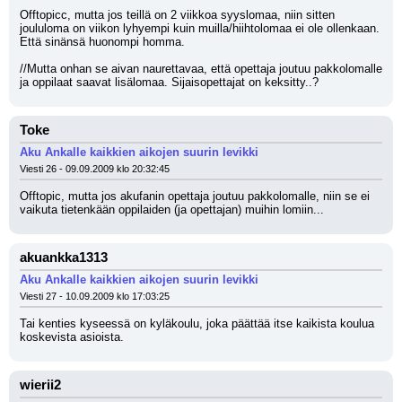
Offtopicc, mutta jos teillä on 2 viikkoa syyslomaa, niin sitten 
joululoma on viikon lyhyempi kuin muilla/hiihtolomaa ei ole ollenkaan. 
Että sinänsä huonompi homma.
//Mutta onhan se aivan naurettavaa, että opettaja joutuu pakkolomalle 
ja oppilaat saavat lisälomaa. Sijaisopettajat on keksitty..?
Toke
Aku Ankalle kaikkien aikojen suurin levikki
Viesti 26 - 09.09.2009 klo 20:32:45
Offtopic, mutta jos akufanin opettaja joutuu pakkolomalle, niin se ei 
vaikuta tietenkään oppilaiden (ja opettajan) muihin lomiin...
akuankka1313
Aku Ankalle kaikkien aikojen suurin levikki
Viesti 27 - 10.09.2009 klo 17:03:25
Tai kenties kyseessä on kyläkoulu, joka päättää itse kaikista koulua 
koskevista asioista.
wierii2