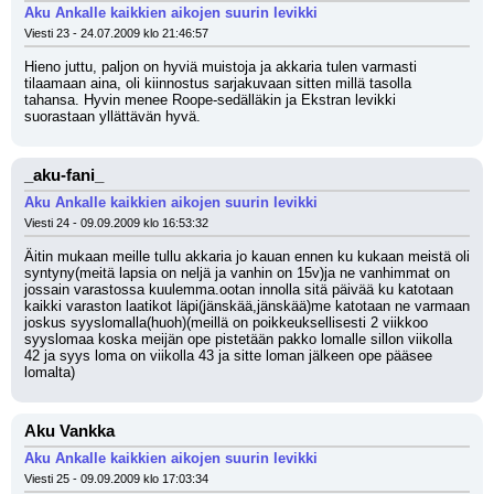
Aku Ankalle kaikkien aikojen suurin levikki
Viesti 23 - 24.07.2009 klo 21:46:57
Hieno juttu, paljon on hyviä muistoja ja akkaria tulen varmasti 
tilaamaan aina, oli kiinnostus sarjakuvaan sitten millä tasolla 
tahansa. Hyvin menee Roope-sedälläkin ja Ekstran levikki 
suorastaan yllättävän hyvä.
_aku-fani_
Aku Ankalle kaikkien aikojen suurin levikki
Viesti 24 - 09.09.2009 klo 16:53:32
Äitin mukaan meille tullu akkaria jo kauan ennen ku kukaan meistä oli 
syntyny(meitä lapsia on neljä ja vanhin on 15v)ja ne vanhimmat on 
jossain varastossa kuulemma.ootan innolla sitä päivää ku katotaan 
kaikki varaston laatikot läpi(jänskää,jänskää)me katotaan ne varmaan 
joskus syyslomalla(huoh)(meillä on poikkeuksellisesti 2 viikkoo 
syyslomaa koska meijän ope pistetään pakko lomalle sillon viikolla 
42 ja syys loma on viikolla 43 ja sitte loman jälkeen ope pääsee 
lomalta)
Aku Vankka
Aku Ankalle kaikkien aikojen suurin levikki
Viesti 25 - 09.09.2009 klo 17:03:34