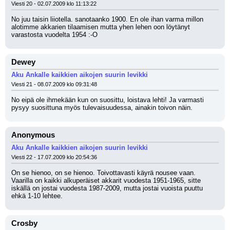
Viesti 20 - 02.07.2009 klo 11:13:22
No juu taisin liiotella. sanotaanko 1900. En ole ihan varma millon 
alotimme akkarien tilaamisen mutta yhen lehen oon löytänyt 
varastosta vuodelta 1954 :-O
Dewey
Aku Ankalle kaikkien aikojen suurin levikki
Viesti 21 - 08.07.2009 klo 09:31:48
No eipä ole ihmekään kun on suosittu, loistava lehti! Ja varmasti 
pysyy suosittuna myös tulevaisuudessa, ainakin toivon näin.
Anonymous
Aku Ankalle kaikkien aikojen suurin levikki
Viesti 22 - 17.07.2009 klo 20:54:36
On se hienoo, on se hienoo. Toivottavasti käyrä nousee vaan. 
Vaarilla on kaikki alkuperäiset akkarit vuodesta 1951-1965, sitte 
iskällä on jostai vuodesta 1987-2009, mutta jostai vuoista puuttu 
ehkä 1-10 lehtee.
Crosby