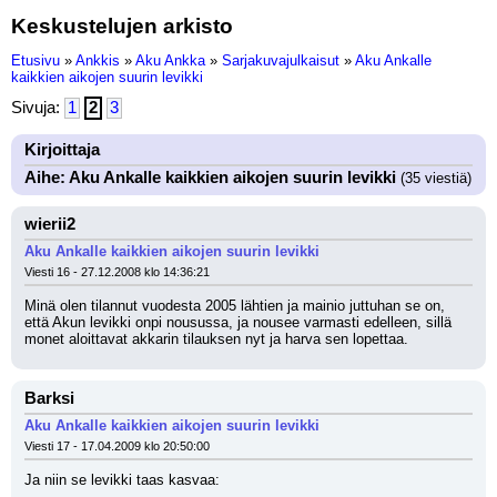
Keskustelujen arkisto
Etusivu
»
Ankkis
»
Aku Ankka
»
Sarjakuvajulkaisut
»
Aku Ankalle
kaikkien aikojen suurin levikki
Sivuja:
1
2
3
Kirjoittaja
Aihe: Aku Ankalle kaikkien aikojen suurin levikki
(35 viestiä)
wierii2
Aku Ankalle kaikkien aikojen suurin levikki
Viesti 16 - 27.12.2008 klo 14:36:21
Minä olen tilannut vuodesta 2005 lähtien ja mainio juttuhan se on, 
että Akun levikki onpi nousussa, ja nousee varmasti edelleen, sillä 
monet aloittavat akkarin tilauksen nyt ja harva sen lopettaa.
Barksi
Aku Ankalle kaikkien aikojen suurin levikki
Viesti 17 - 17.04.2009 klo 20:50:00
Ja niin se levikki taas kasvaa: