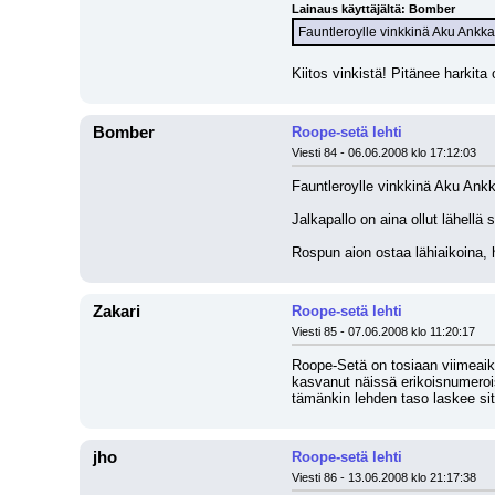
Lainaus käyttäjältä: Bomber
Fauntleroylle vinkkinä Aku Ankka 
Kiitos vinkistä! Pitänee harkita o
Bomber
Roope-setä lehti
Viesti 84 - 06.06.2008 klo 17:12:03
Fauntleroylle vinkkinä Aku Ankka
Jalkapallo on aina ollut lähellä 
Rospun aion ostaa lähiaikoina, 
Zakari
Roope-setä lehti
Viesti 85 - 07.06.2008 klo 11:20:17
Roope-Setä on tosiaan viimeaik
kasvanut näissä erikoisnumeroiss
tämänkin lehden taso laskee sitt
jho
Roope-setä lehti
Viesti 86 - 13.06.2008 klo 21:17:38