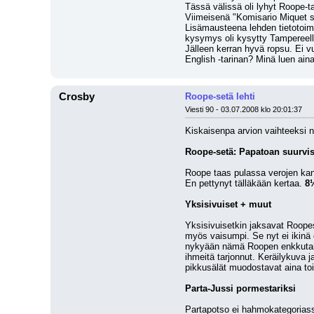
Tässä välissä oli lyhyt Roope-ta
Viimeisenä "Komisario Miquet se
Lisämausteena lehden tietotoimis
kysymys oli kysytty Tampereell
Jälleen kerran hyvä ropsu. Ei vu
English -tarinan? Minä luen aina
Crosby
Roope-setä lehti
Viesti 90 - 03.07.2008 klo 20:01:37
Kiskaisenpa arvion vaihteeksi n
Roope-setä: Papatoan suurvisi
Roope taas pulassa verojen kans
En pettynyt tälläkään kertaa. 
8
Yksisivuiset + muut
Yksisivuisetkin jaksavat Roope
myös vaisumpi. Se nyt ei ikinä 
nykyään nämä Roopen enkkutarina
ihmeitä tarjonnut. Keräilykuva 
pikkusälät muodostavat aina toim
Parta-Jussi pormestariksi
Partapotso ei hahmokategoriassa