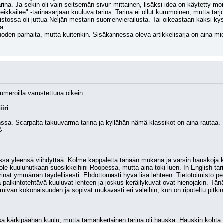
rina. Ja sekin oli vain seitsemän sivun mittainen, lisäksi idea on käytetty mo
ikkailee" -tarinasarjaan kuuluva tarina. Tarina ei ollut kummoinen, mutta tar
tossa oli juttua Neljän mestarin suomenvierailusta. Tai oikeastaan kaksi kysym
a. 
oden parhaita, mutta kuitenkin. Sisäkannessa oleva artikkelisarja on aina mie
.
umeroilla varustettuna oikein:
iri
sa. Scarpalta takuuvarma tarina ja kyllähän nämä klassikot on aina rautaa. E
½
ssa yleensä viihdyttää. Kolme kappaletta tänään mukana ja varsin hauskoja k
ole kuulunutkaan suosikkeihini Roopessa, mutta aina toki luen. In English-tari
t ymmärrän täydellisesti. Ehdottomasti hyvä lisä lehteen. Tietotoimisto peru
ja palkintotehtävä kuuluvat lehteen ja joskus keräilykuvat ovat hienojakin. T
ivan kokonaisuuden ja sopivat mukavasti eri väleihin, kun on ripoteltu pitkin 
 kärkipäähän kuulu, mutta tämänkertainen tarina oli hauska. Hauskin kohta ol