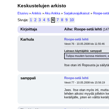
Keskustelujen arkisto
Etusivu
»
Ankkis
»
Aku Ankka
»
Sarjakuvajulkaisut
»
Roope-setä 
Sivuja:
1
2
3
4
5
6
7
8
9
10
Kirjoittaja
Aihe: Roope-setä lehti
(147 
Karhula
Roope-setä lehti
Viesti 76 - 10.05.2008 klo 11:55:46
Lainaus käyttäjältä: samppali
Tulipa muuten tuossa mieleeni, et
Itse otan irti Ropsusta ja säily
samppali
Roope-setä lehti
Viesti 77 - 10.05.2008 klo 15:56:19
Jees. Itse otan myös irti, mutta
lehden aikoisi myydä jollekin ker
keräilijälle, joten en välitä kerä