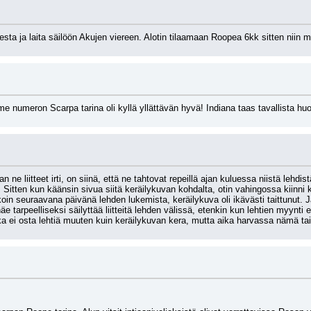
sta ja laita säilöön Akujen viereen. Alotin tilaamaan Roopea 6kk sitten niin mu
iime numeron Scarpa tarina oli kyllä yllättävän hyvä! Indiana taas tavallista h
 ne liitteet irti, on siinä, että ne tahtovat repeillä ajan kuluessa niistä lehdi
a. Sitten kun käänsin sivua siitä keräilykuvan kohdalta, otin vahingossa kiinni k
koin seuraavana päivänä lehden lukemista, keräilykuva oli ikävästi taittunut. Ja
 näe tarpeelliseksi säilyttää liitteitä lehden välissä, etenkin kun lehtien myynt
ka ei osta lehtiä muuten kuin keräilykuvan kera, mutta aika harvassa nämä tait