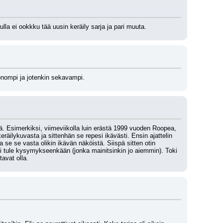
lla ei ookkku tää uusin keräily sarja ja pari muuta.
uonompi ja jotenkin sekavampi.
stä. Esimerkiksi, viimeviikolla luin erästä 1999 vuoden Roopea, 
eräilykuvasta ja sittenhän se repesi ikävästi. Ensin ajattelin 
 se se vasta olikin ikävän näköistä. Siispä sitten otin 
i ei tule kysymykseenkään (jonka mainitsinkin jo aiemmin). Toki 
avat olla.