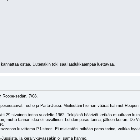
a kannattaa ostaa. Uutenakin toki saa laadukkaampaa luettavaa.
n Roope-sedän, 7/08.
 poseeraavat Touho ja Parta-Jussi. Mielestäni hieman väärät hahmot Roopen ka
tti 29-sivuinen tarina vuodelta 1962. Tekijöinä häärivät ketkäs muutkaan kui
an, mutta tarinan idea oli oivallinen. Lehden paras tarina, jälleen kerran. De Vi
et.
azzanon kuvittama PJ-stoori. Ei mielestäni mikään paras tarina, vaikka hyviä i
a-Jussista, ja keräilykuvassakin oli sama hahmo.