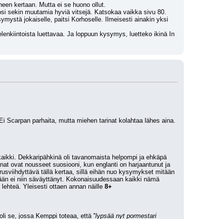
neen kertaan. Mutta ei se huono ollut.
josi sekin muutamia hyviä vitsejä. Katsokaa vaikka sivu 80.
ystä jokaiselle, paitsi Korhoselle. Ilmeisesti ainakin yksi 
lenkiintoista luettavaa. Ja loppuun kysymys, luetteko ikinä In 
i Scarpan parhaita, mutta miehen tarinat kolahtaa lähes aina. 
aikki. Dekkaripähkinä oli tavanomaista helpompi ja ehkäpä 
nat ovat nousseet suosiooni, kun englanti on harjaantunut ja 
sviihdyttävä tällä kertaa, sillä eihän nuo kysymykset mitään 
änään ei niin säväyttänyt. Kokonaisuudessaan kaikki nämä 
lehteä. Yleisesti ottaen annan näille 
8+
i se, jossa Kemppi toteaa, että ''
lypsää nyt pormestari 