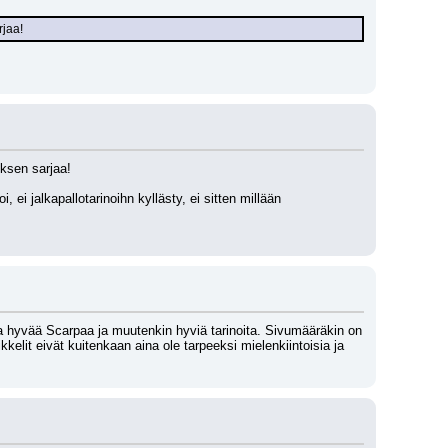
rjaa!
yksen sarjaa! 
 ei jalkapallotarinoihn kyllästy, ei sitten millään 
 hyvää Scarpaa ja muutenkin hyviä tarinoita. Sivumääräkin on 
elit eivät kuitenkaan aina ole tarpeeksi mielenkiintoisia ja 