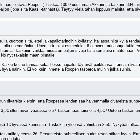
 taas loistava Roope. :) Hakkaa 100-0 uusimman Akkarin ja taskarin 334 minkä
jon (jopa siitä Kaasi -tarinasta). Täytyy vielä tähän loppuun mainita, että siv
isulla kuoroon siitä, ettei jalkapallotarinoihin kyllästy. Italiassa niitä kyllä te
oisi olla enemmänkin. Upea juttu olisi esimerkiksi 6-osainen tarinasarja futiks
ahtumia. Taskariin vaikka missä on paljon sivuja tällaisen saisi mahtumaan. Vo
 No nyt takaisin maan pinnalle.
 Kaikki kolme tarinaa sekä Hessu-hupailut täyttivät paikkansa. Tarinat olivat m
ta hyvä näinkin. Ei voi kuin ihmetellä Roopen tasoeroa muihin julkaisuihin.
 kun divareita kiersin, että Roopessa lehden saa halvemmalla divareista suhte
€ ellen aivan väärässä ole? Taskari taas taisi olla 4,5€? Uutena taskari on s
sä 1€ hyvässä kunnossa. Taskukirja yleensä vähintään 2,5€. Nykyään alkaa 
 taskarilla yleensä 2€. Prosenteista suhteellisen pudotuksen näkee hyvin. Ero
nnan pudotus.