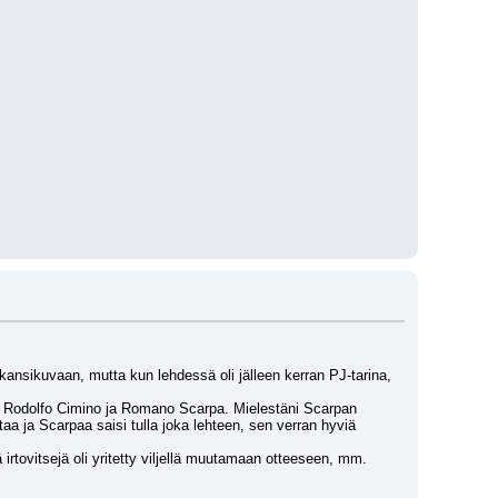
nsikuvaan, mutta kun lehdessä oli jälleen kerran PJ-tarina, 
n Rodolfo Cimino ja Romano Scarpa. Mielestäni Scarpan 
taa ja Scarpaa saisi tulla joka lehteen, sen verran hyviä 
rtovitsejä oli yritetty viljellä muutamaan otteeseen, mm. 