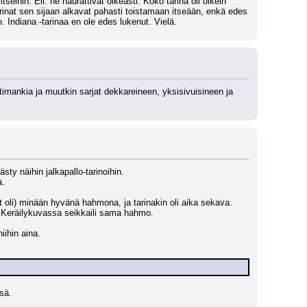
seihin. Eli: ne naurattivat oikeasti. Koko tarina oli oikein 
inat sen sijaan alkavat pahasti toistamaan itseään, enkä edes 
 Indiana -tarinaa en ole edes lukenut. Vielä.
imankia ja muutkin sarjat dekkareineen, yksisivuisineen ja 
ty näihin jalkapallo-tarinoihin. 
. 
 oli) minään hyvänä hahmona, ja tarinakin oli aika sekava. 
o. Keräilykuvassa seikkaili sama hahmo.
iihin aina.
ssä.