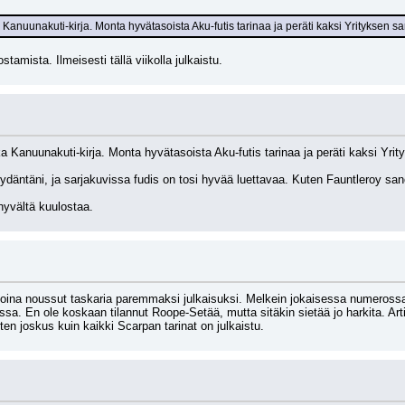
Kanuunakuti-kirja. Monta hyvätasoista Aku-futis tarinaa ja peräti kaksi Yrityksen sa
stamista. Ilmeisesti tällä viikolla julkaistu.
 Kanuunakuti-kirja. Monta hyvätasoista Aku-futis tarinaa ja peräti kaksi Yrit
sydäntäni, ja sarjakuvissa fudis on tosi hyvää luettavaa. Kuten Fauntleroy sanoi,
hyvältä kuulostaa.
oina noussut taskaria paremmaksi julkaisuksi. Melkein jokaisessa numerossa
a. En ole koskaan tilannut Roope-Setää, mutta sitäkin sietää jo harkita. Artikk
en joskus kuin kaikki Scarpan tarinat on julkaistu.