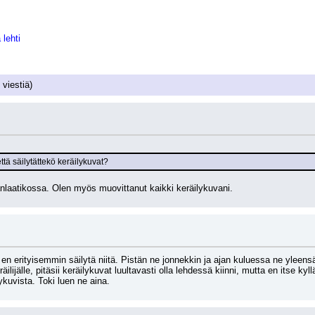
lehti
viestiä)
tä säilytättekö keräilykuvat?
tänlaatikossa. Olen myös muovittanut kaikki keräilykuvani.
 en erityisemmin säilytä niitä. Pistän ne jonnekkin ja ajan kuluessa ne yleens
äilijälle, pitäsii keräilykuvat luultavasti olla lehdessä kiinni, mutta en itse k
ilykuvista. Toki luen ne aina.