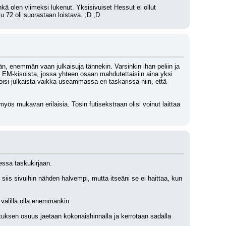
 olen viimeksi lukenut. Yksisivuiset Hessut ei ollut 
u 72 oli suorastaan loistava. ;D ;D
hdään, enemmän vaan julkaisuja tännekin. Varsinkin ihan peliin ja 
en EM-kisoista, jossa yhteen osaan mahdutettaisiin aina yksi 
isi julkaista vaikka useammassa eri taskarissa niin, että 
yös mukavan erilaisia. Tosin futisekstraan olisi voinut laittaa 
essa taskukirjaan. 
iis sivuihin nähden halvempi, mutta itseäni se ei haittaa, kun 
välillä olla enemmänkin.
tuksen osuus jaetaan kokonaishinnalla ja kerrotaan sadalla 