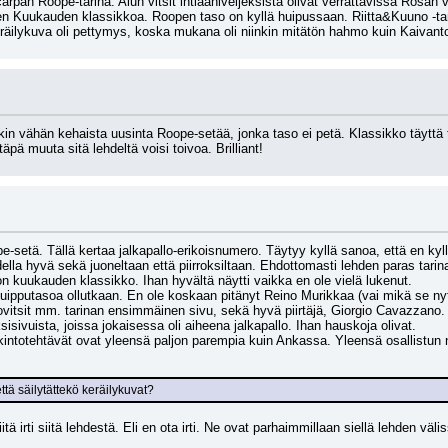
rpan Roope-tarina. Alun vitsit intiaaniveljeksistä olivat verrattavissa Rosan vit
nen Kuukauden klassikkoa. Roopen taso on kyllä huipussaan. Riitta&Kuuno -tar
eräilykuva oli pettymys, koska mukana oli niinkin mitätön hahmo kuin Kaivanto.
n vähän kehaista uusinta Roope-setää, jonka taso ei petä. Klassikko täyttä t
äpä muuta sitä lehdeltä voisi toivoa. Brilliant!
-setä. Tällä kertaa jalkapallo-erikoisnumero. Täytyy kyllä sanoa, että en kylläs
lla hyvä sekä juoneltaan että piirroksiltaan. Ehdottomasti lehden paras tarina
on kuukauden klassikko. Ihan hyvältä näytti vaikka en ole vielä lukenut.
huipputasoa ollutkaan. En ole koskaan pitänyt Reino Murikkaa (vai mikä se nyt
rtovitsit mm. tarinan ensimmäinen sivu, sekä hyvä piirtäjä, Giorgio Cavazzan
sivuista, joissa jokaisessa oli aiheena jalkapallo. Ihan hauskoja olivat.
lkintotehtävät ovat yleensä paljon parempia kuin Ankassa. Yleensä osallistun n
tä säilytättekö keräilykuvat?
tä irti siitä lehdestä. Eli en ota irti. Ne ovat parhaimmillaan siellä lehden väli