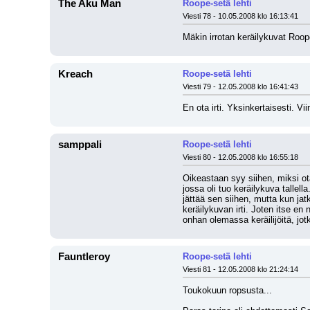
The Aku Man
Roope-setä lehti
Viesti 78 - 10.05.2008 klo 16:13:41
Mäkin irrotan keräilykuvat Roope
Kreach
Roope-setä lehti
Viesti 79 - 12.05.2008 klo 16:41:43
En ota irti. Yksinkertaisesti. V
samppali
Roope-setä lehti
Viesti 80 - 12.05.2008 klo 16:55:18
Oikeastaan syy siihen, miksi otan
jossa oli tuo keräilykuva tallell
jättää sen siihen, mutta kun jat
keräilykuvan irti. Joten itse en
onhan olemassa keräilijöitä, jot
Fauntleroy
Roope-setä lehti
Viesti 81 - 12.05.2008 klo 21:24:14
Toukokuun ropsusta...