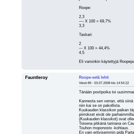
Roope:
2,3
---- X 100 = 69,7%
3,3
Taskari:
2
--- X 100 = 44,4%
4,5
Eli varsinkin käytettyjä Roopej
Fauntleroy
Roope-setä lehti
Viesti 89 - 03.07.2008 klo 14:54:22
Tänään postipoika toi uusimma
Kannesta sen verran, että siinä
niin kai se on pakollista.
Kuukauden klassikon paikan täy
piirrokset eivät ole parhaimmilla
(Kuukauden klassikot) ovat olle
Toisena pitkänä tarinana on Cav
Touhon moponosto -kohtaus. 
En vain erityisemmin pidä Part