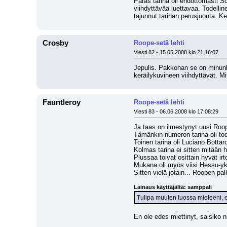
Paras tarina oli ehdottomasti Sca
viihdyttävää luettavaa. Todelli
tajunnut tarinan perusjuonta. K
Crosby
Roope-setä lehti
Viesti 82 - 15.05.2008 klo 21:16:07
Jepulis. Pakkohan se on minunki
keräilykuvineen viihdyttävät. Mit
Fauntleroy
Roope-setä lehti
Viesti 83 - 06.06.2008 klo 17:08:29
Ja taas on ilmestynyt uusi Roope
Tämänkin numeron tarina oli tode
Toinen tarina oli Luciano Bottar
Kolmas tarina ei sitten mitään 
Plussaa toivat osittain hyvät i
Mukana oli myös viisi Hessu-yksi
Sitten vielä jotain... Roopen pa
Lainaus käyttäjältä: samppali
Tulipa muuten tuossa mieleeni, et
En ole edes miettinyt, saisiko nii