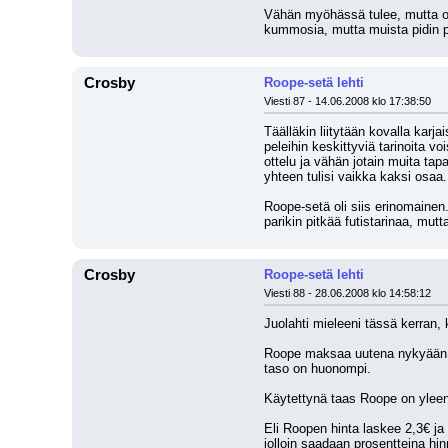
Vähän myöhässä tulee, mutta oli
kummosia, mutta muista pidin pal
Crosby
Roope-setä lehti
Viesti 87 - 14.06.2008 klo 17:38:50
Täälläkin liitytään kovalla karja
peleihin keskittyviä tarinoita v
ottelu ja vähän jotain muita tap
yhteen tulisi vaikka kaksi osaa.
Roope-setä oli siis erinomainen.
parikin pitkää futistarinaa, mut
Crosby
Roope-setä lehti
Viesti 88 - 28.06.2008 klo 14:58:12
Juolahti mieleeni tässä kerran,
Roope maksaa uutena nykyään 3,3
taso on huonompi.
Käytettynä taas Roope on yleen
Eli Roopen hinta laskee 2,3€ ja
jolloin saadaan prosentteina hi