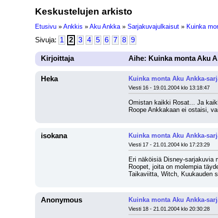
Keskustelujen arkisto
Etusivu
»
Ankkis
»
Aku Ankka
»
Sarjakuvajulkaisut
»
Kuinka mon
Sivuja:
1
2
3
4
5
6
7
8
9
Kirjoittaja
Aihe: Kuinka monta Aku A
Heka
Kuinka monta Aku Ankka-sarj
Viesti 16 - 19.01.2004 klo 13:18:47
Omistan kaikki Rosat... Ja kaik
Roope Ankkakaan ei ostaisi, vaik
isokana
Kuinka monta Aku Ankka-sarj
Viesti 17 - 21.01.2004 klo 17:23:29
Eri näköisiä Disney-sarjakuvia 
Roopet, joita on molempia täydel
Taikaviitta, Witch, Kuukauden sa
Anonymous
Kuinka monta Aku Ankka-sarj
Viesti 18 - 21.01.2004 klo 20:30:28