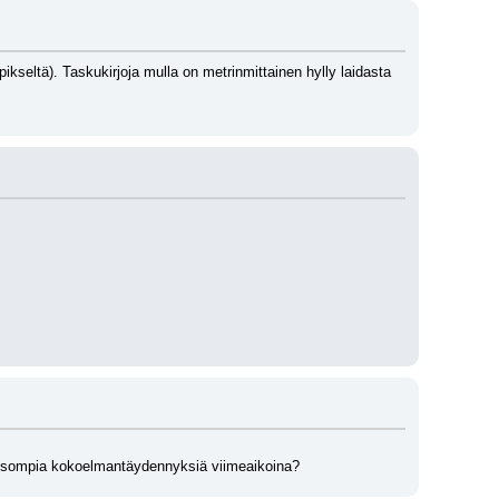
kseltä). Taskukirjoja mulla on metrinmittainen hylly laidasta 
yt isompia kokoelmantäydennyksiä viimeaikoina?