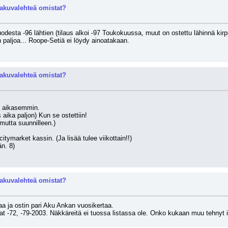
akuvalehteä omistat?
desta -96 lähtien (tilaus alkoi -97 Toukokuussa, muut on ostettu lähinnä kirppi
n paljoa... Roope-Setiä ei löydy ainoatakaan.
akuvalehteä omistat?
lä aikasemmin.
s aika paljon) Kun se ostettiin!
mutta suunnilleen.)
citymarket kassin. (Ja lisää tulee viikottain!!)
n. 8) 
akuvalehteä omistat?
aa ja ostin pari Aku Ankan vuosikertaa. 
rrat -72, -79-2003. Näkkäreitä ei tuossa listassa ole. Onko kukaan muu tehn