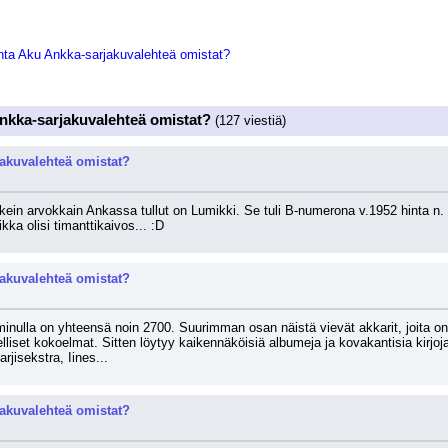
ta Aku Ankka-sarjakuvalehteä omistat?
nkka-sarjakuvalehteä omistat?
(127 viestiä)
akuvalehteä omistat?
kein arvokkain Ankassa tullut on Lumikki. Se tuli B-numerona v.1952 hinta n.
ka olisi timanttikaivos... :D
akuvalehteä omistat?
minulla on yhteensä noin 2700. Suurimman osan näistä vievät akkarit, joita on 
liset kokoelmat. Sitten löytyy kaikennäköisiä albumeja ja kovakantisia kirjoja yl
rjisekstra, Iines...
akuvalehteä omistat?