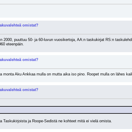
akuvalehteä omistat?
in 2000, puuttuu 50- ja 60-luvun vuosikertoja, AA:n taskukirjat RS:n taskulehd
960 eteenpäin.
akuvalehteä omistat?
 monta Aku Ankkaa mulla on mutta aika iso pino. Roopet mulla on lähes kaikk
akuvalehteä omistat?
a Taskukirjoista ja Roope-Sedistä ne kohteet mitä ei vielä omista.