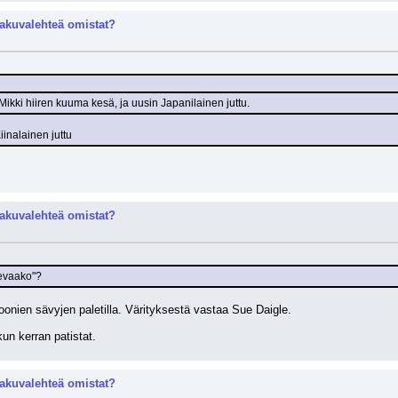
akuvalehteä omistat?
Mikki hiiren kuuma kesä, ja uusin Japanilainen juttu.
iinalainen juttu
akuvalehteä omistat?
levaako"?
joonien sävyjen paletilla. Värityksestä vastaa Sue Daigle.
kun kerran patistat.
akuvalehteä omistat?