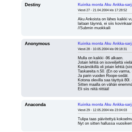
Destiny
Kuinka monta Aku Ankka-sarj
Viesti 27 - 21.04.2004 klo 17:28:52
Aku Ankoista on lähes kaikki vuo
laitaan täynnä, ei siis kovinkaa
//Submin muokkaili
Anonymous
Kuinka monta Aku Ankka-sarj
Viesti 28 - 10.05.2004 klo 09:18:31
Mulla on kaikki -96 alkaen.
Jotain lehtiä on isoveiljeltä vie
Kesämökillä oli jotain lehtiä (sii
Taskareita n.50. (En oo varma, 
Ja parin vuoden Roope-sedät. 
Kotona olevilla saa täyttyä 80l. 
Sitten maalla on vähän enemmä
Eli siis niitä riittää!
Anaconda
Kuinka monta Aku Ankka-sarj
Viesti 29 - 12.05.2004 klo 23:04:03
Tulipa taas päivitettyä kokoelm
Nyt on sitten hallussa vuosike