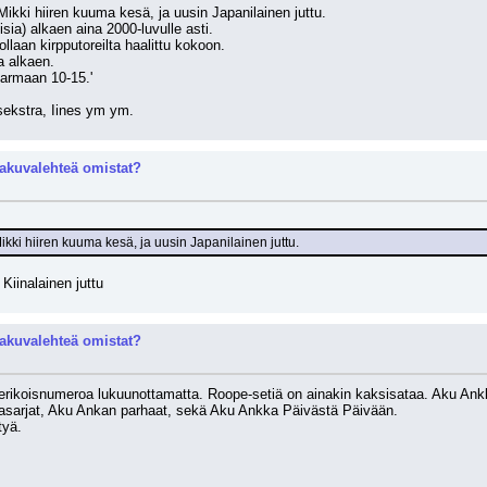
Mikki hiiren kuuma kesä, ja uusin Japanilainen juttu.
sia) alkaen aina 2000-luvulle asti.
 ollaan kirpputoreilta haalittu kokoon.
a alkaen.
varmaan 10-15.'
sekstra, Iines ym ym.
akuvalehteä omistat?
kki hiiren kuuma kesä, ja uusin Japanilainen juttu.
 Kiinalainen juttu
akuvalehteä omistat?
erikoisnumeroa lukuunottamatta. Roope-setiä on ainakin kaksisataa. Aku Ankko
asarjat, Aku Ankan parhaat, sekä Aku Ankka Päivästä Päivään.
tyä.