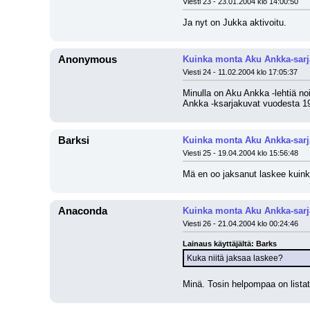
Viesti 23 - 23.01.2004 klo 14:00:50
Ja nyt on Jukka aktivoitu.
Anonymous
Kuinka monta Aku Ankka-sarj
Viesti 24 - 11.02.2004 klo 17:05:37
Minulla on Aku Ankka -lehtiä no
Ankka -ksarjakuvat vuodesta 1
Barksi
Kuinka monta Aku Ankka-sarj
Viesti 25 - 19.04.2004 klo 15:56:48
Mä en oo jaksanut laskee kuinka
Anaconda
Kuinka monta Aku Ankka-sarj
Viesti 26 - 21.04.2004 klo 00:24:46
Lainaus käyttäjältä: Barks
Kuka niitä jaksaa laskee?
Minä. Tosin helpompaa on listat