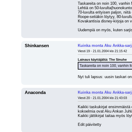
Taskareita on noin 100, vanhin 
Lehtiä on 50-luvulta(huonokuntoi
70-luvulta erityisen paljon, niitä
Roope-setiäkin löytyy, 80-luvult
Kovakantisia disney-kirjoja on 
Uudempiä on myös, kuten sarji
Shinkansen
Kuinka monta Aku Ankka-sarj
Viesti 19 - 21.01.2004 klo 21:15:42
Lainaus käyttäjältä: The Sinuhe
Taskareita on noin 100, vanhin Mi
Nyt tuli lapsus: uusin taskari on
Anaconda
Kuinka monta Aku Ankka-sarj
Viesti 20 - 21.01.2004 klo 21:43:03
Kaikki taskukirjat ensimmäistä 
kokoelmia ovat Aku Ankan Juhl
Kaikki jättikirjat taitaa myös löy
Edit:päivitetty