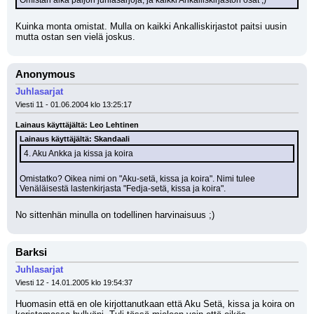
Omistan aika paljon juhlasarjoja, ja kaikki Ankalliskirjaston osat ;)
Kuinka monta omistat. Mulla on kaikki Ankalliskirjastot paitsi uusin 
mutta ostan sen vielä joskus.
Anonymous
Juhlasarjat
Viesti 11 - 01.06.2004 klo 13:25:17
Lainaus käyttäjältä: Leo Lehtinen
Lainaus käyttäjältä: Skandaali
4. Aku Ankka ja kissa ja koira
Omistatko? Oikea nimi on "Aku-setä, kissa ja koira". Nimi tulee 
Venäläisestä lastenkirjasta "Fedja-setä, kissa ja koira".
No sittenhän minulla on todellinen harvinaisuus ;)
Barksi
Juhlasarjat
Viesti 12 - 14.01.2005 klo 19:54:37
Huomasin että en ole kirjottanutkaan että Aku Setä, kissa ja koira on 