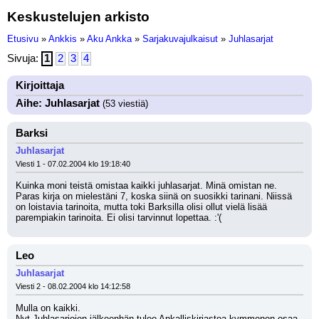
Keskustelujen arkisto
Etusivu
»
Ankkis
»
Aku Ankka
»
Sarjakuvajulkaisut
»
Juhlasarjat
Sivuja:
1
2
3
4
Kirjoittaja
Aihe: Juhlasarjat
(53 viestiä)
Barksi
Juhlasarjat
Viesti 1 - 07.02.2004 klo 19:18:40
Kuinka moni teistä omistaa kaikki juhlasarjat. Minä omistan ne. 
Paras kirja on mielestäni 7, koska siinä on suosikki tarinani. Niissä 
on loistavia tarinoita, mutta toki Barksilla olisi ollut vielä lisää 
parempiakin tarinoita. Ei olisi tarvinnut lopettaa. :'(
Leo
Juhlasarjat
Viesti 2 - 08.02.2004 klo 14:12:58
Mulla on kaikki. 
Nyt Juhlasarjojen jälkeenhän tulee Ankalliskirjastoa kymmenen osaa.