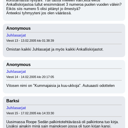
koristamassa hyllyäni. Tuli tässä mieleen vain,että eikös 
Ankalliskirjastoa tullut ensimmäiset 3 numeroa puolen vuoden välein? 
Eikös siis numero 5 olisi pitänyt jo ilmestyä?
Anteeksi tyhmyyteni jos olen väärässä.
Anonymous
Juhlasarjat
Viesti 13 - 13.02.2005 klo 01:38:39
Omistan kaikki Juhlasarjat ja myös kaikki Ankalliskirjastot.
Anonymous
Juhlasarjat
Viesti 14 - 14.02.2005 klo 20:17:05
Vitosen nimi on "Kummajaisia ja kuu-ukkoja". Autuaasti odottelen
Barksi
Juhlasarjat
Viesti 15 - 17.02.2005 klo 14:33:30
Uusimassa Roope Sedän palkintotehtävässä oli palkintona tuo kirja. 
Lisäksi ainakin minä sain mainoksen jossa oli tuon kirjan kansi.