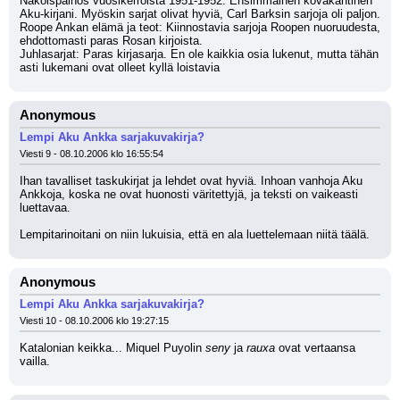
Näköispainos vuosikerroista 1951-1952: Ensimmäinen kovakantinen 
Aku-kirjani. Myöskin sarjat olivat hyviä, Carl Barksin sarjoja oli paljon.
Roope Ankan elämä ja teot: Kiinnostavia sarjoja Roopen nuoruudesta, 
ehdottomasti paras Rosan kirjoista.
Juhlasarjat: Paras kirjasarja. En ole kaikkia osia lukenut, mutta tähän 
asti lukemani ovat olleet kyllä loistavia
Anonymous
Lempi Aku Ankka sarjakuvakirja?
Viesti 9 - 08.10.2006 klo 16:55:54
Ihan tavalliset taskukirjat ja lehdet ovat hyviä. Inhoan vanhoja Aku 
Ankkoja, koska ne ovat huonosti väritettyjä, ja teksti on vaikeasti 
luettavaa. 
Lempitarinoitani on niin lukuisia, että en ala luettelemaan niitä täälä.
Anonymous
Lempi Aku Ankka sarjakuvakirja?
Viesti 10 - 08.10.2006 klo 19:27:15
Katalonian keikka... Miquel Puyolin 
seny
 ja 
rauxa
 ovat vertaansa 
vailla.