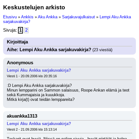
Keskustelujen arkisto
Etusivu
»
Ankkis
»
Aku Ankka
»
Sarjakuvajulkaisut
»
Lempi Aku Ankka
sarjakuvakirja?
Sivuja:
1
2
Kirjoittaja
Aihe: Lempi Aku Ankka sarjakuvakirja?
(23 viestiä)
Anonymous
Lempi Aku Ankka sarjakuvakirja?
Viesti 1 - 20.09.2006 klo 20:35:16
:D Lempi Aku Ankka sarjakuvakirja?
Minun lempparini on Sammon salaisuus, Roope Ankan elämä ja teot 
sekä Kummajaisia ja kuuukkoja.
Mitkä kirja(t) ovat teidän lemppareita?
akuankka1313
Lempi Aku Ankka sarjakuvakirja?
Viesti 2 - 21.09.2006 klo 15:13:14
Taskarit ovat hyviä. Niissä on paljon sivuja , hyvät piirtäjät ja halpa.