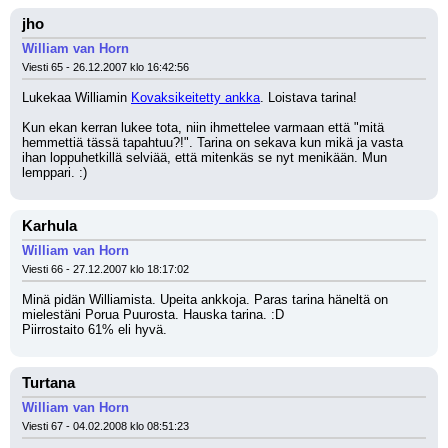
jho
William van Horn
Viesti 65 - 26.12.2007 klo 16:42:56
Lukekaa Williamin 
Kovaksikeitetty ankka
. Loistava tarina!
Kun ekan kerran lukee tota, niin ihmettelee varmaan että "mitä 
hemmettiä tässä tapahtuu?!". Tarina on sekava kun mikä ja vasta 
ihan loppuhetkillä selviää, että mitenkäs se nyt menikään. Mun 
lemppari. :)
Karhula
William van Horn
Viesti 66 - 27.12.2007 klo 18:17:02
Minä pidän Williamista. Upeita ankkoja. Paras tarina häneltä on 
mielestäni Porua Puurosta. Hauska tarina. :D
Piirrostaito 61% eli hyvä.
Turtana
William van Horn
Viesti 67 - 04.02.2008 klo 08:51:23