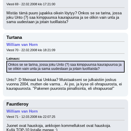
Viesti 69 - 22.02.2008 klo 17:21:00
Mistäs tämä puuro jupakka oikein löytyy? Onkos se se tarina, jossa 
joku Unto (?) saa kimppuunsa kaurapuuroa ja se olikin vain unta ja 
sama uudestaan ja jotain tuolllaista?
Turtana
William van Horn
Viesti 70 - 22.02.2008 klo 18:21:09
Lainaus:
Onkos se se tarina, jossa joku Unto (?) saa kimppuunsa kaurapuuroa ja 
se olikin vain unta ja sama uudestaan ja jotain tuolllaista?
Unto? :D Meinaat kai Unkkaa? Muistaakseni se julkaistiin joskus 
vuonna 2004, mutten ole varma... Ai joo, ja kyse oli ohrapuurosta, ei 
kaurapuurosta. "Pakenen puuroista piinallisinta, eli ohrapuuroa!"
Fauntleroy
William van Horn
Viesti 71 - 12.03.2008 klo 22:07:25
Juonet ovat hauskoja, ankkojen kommellukset ovat hauskoja.
Kyllä TOP-10 listalle menee ;)