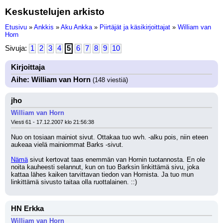
Keskustelujen arkisto
Etusivu
»
Ankkis
»
Aku Ankka
»
Piirtäjät ja käsikirjoittajat
»
William van
Horn
Sivuja:
1
2
3
4
5
6
7
8
9
10
Kirjoittaja
Aihe: William van Horn
(148 viestiä)
jho
William van Horn
Viesti 61 - 17.12.2007 klo 21:56:38
Nuo on tosiaan mainiot sivut. Ottakaa tuo wvh. -alku pois, niin eteen 
aukeaa vielä mainiommat Barks -sivut.
Nämä
 sivut kertovat taas enemmän van Hornin tuotannosta. En ole 
noita kauheesti selannut, kun on tuo Barksin linkittämä sivu, joka 
kattaa lähes kaiken tarvittavan tiedon van Hornista. Ja tuo mun 
linkittämä sivusto taitaa olla ruottalainen. ::)
HN Erkka
William van Horn