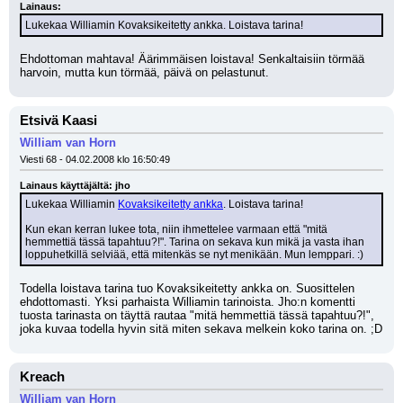
Lainaus:
Lukekaa Williamin Kovaksikeitetty ankka. Loistava tarina!
Ehdottoman mahtava! Äärimmäisen loistava! Senkaltaisiin törmää 
harvoin, mutta kun törmää, päivä on pelastunut.
Etsivä Kaasi
William van Horn
Viesti 68 - 04.02.2008 klo 16:50:49
Lainaus käyttäjältä: jho
Lukekaa Williamin 
Kovaksikeitetty ankka
. Loistava tarina!
Kun ekan kerran lukee tota, niin ihmettelee varmaan että "mitä 
hemmettiä tässä tapahtuu?!". Tarina on sekava kun mikä ja vasta ihan 
loppuhetkillä selviää, että mitenkäs se nyt menikään. Mun lemppari. :)
Todella loistava tarina tuo Kovaksikeitetty ankka on. Suosittelen 
ehdottomasti. Yksi parhaista Williamin tarinoista. Jho:n komentti 
tuosta tarinasta on täyttä rautaa "mitä hemmettiä tässä tapahtuu?!", 
joka kuvaa todella hyvin sitä miten sekava melkein koko tarina on. ;D
Kreach
William van Horn