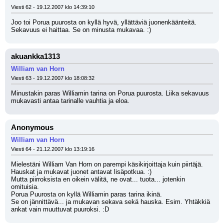
Viesti 62 - 19.12.2007 klo 14:39:10
Joo toi Porua puurosta on kyllä hyvä, yllättäviä juonenkäänteitä.
Sekavuus ei haittaa. Se on minusta mukavaa. :)
akuankka1313
William van Horn
Viesti 63 - 19.12.2007 klo 18:08:32
Minustakin paras Williamin tarina on Porua puurosta. Liika sekavuus 
mukavasti antaa tarinalle vauhtia ja eloa.
Anonymous
William van Horn
Viesti 64 - 21.12.2007 klo 13:19:16
Mielestäni William Van Horn on parempi käsikirjoittaja kuin piirtäjä.
Hauskat ja mukavat juonet antavat lisäpotkua. :)
Mutta piirroksista en oikein välitä, ne ovat... tuota... jotenkin 
omituisia.
Porua Puurosta on kyllä Williamin paras tarina ikinä. 
Se on jännittävä... ja mukavan sekava sekä hauska. Esim. Yhtäkkiä 
ankat vain muuttuvat puuroksi. :D