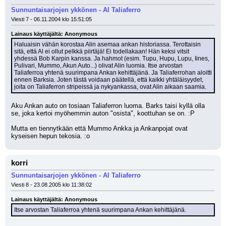
Sunnuntaisarjojen ykkönen - Al Taliaferro
Viesti 7 - 06.11.2004 klo 15:51:05
Lainaus käyttäjältä: Anonymous
Haluaisin vähän korostaa Alin asemaa ankan historiassa. Terottaisin 
sitä, että Al ei ollut pelkkä piirtäjä! Ei todellakaan! Hän keksi vitsit 
yhdessä Bob Karpin kanssa. Ja hahmot (esim. Tupu, Hupu, Lupu, Iines, 
Pulivari, Mummo, Akun Auto...) olivat Alin luomia. Itse arvostan 
Taliaferroa yhtenä suurimpana Ankan kehittäjänä. Ja Taliaferrohan aloitti 
ennen Barksia. Joten tästä voidaan päätellä, että kaikki yhtäläisyydet, 
joita on Taliaferron stripeissä ja nykyankassa, ovat Alin aikaan saamia.
Aku Ankan auto on tosiaan Taliaferron luoma. Barks taisi kyllä olla 
se, joka kertoi myöhemmin auton "osista", koottuhan se on. :P
Mutta en tiennytkään että Mummo Ankka ja Ankanpojat ovat 
kyseisen hepun tekosia. :o
korri
Sunnuntaisarjojen ykkönen - Al Taliaferro
Viesti 8 - 23.08.2005 klo 11:38:02
Lainaus käyttäjältä: Anonymous
Itse arvostan Taliaferroa yhtenä suurimpana Ankan kehittäjänä.