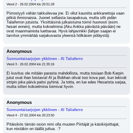
Viesti 2 - 26.02.2004 klo 20:51:28
Piirrostyyli vähän takkuilevaa jne. Ei ollut kauniita ankkaneitoja vaan 
pitkiä ihmisnaisia. Juonet sellaista tasapaksua, mutta silti pidän 
Talaiferron jutuista. Yksittäisinä julkaistuina toimii huonosti (esim. 
hesari ennen), mutta kokoelmina (Aku Ankka päivästä päivään) ne 
ovat maanmainiota luettavaa. Hyvä lahjavinkki (lahjan saajan ei 
tarvitse ymmärtää sarjakuvasta yleensä hölkäsen pöläystä).
Anonymous
Sunnuntaisarjojen ykkönen - Al Taliaferro
Viesti 3 - 26.02.2004 klo 21:35:16
Ei kuvitus ole mitään parasta mahdollista, mutta tosiaan Bob Karpin 
jutut ovat ihan loistavia! Al ja Bobhan olivat tosi kova pari, kun tekivät 
stripin joka päivä paitsi pyhinä. Ja totta, en lue edes Hesarista sarjaa, 
mutta sitten kokoelmina toimivat hyvin.
Anonymous
Sunnuntaisarjojen ykkönen - Al Taliaferro
Viesti 4 - 27.02.2004 klo 20:23:50
Pitäisikös tämän osion nimi olla muuten Piirtäjät ja käsikirjoittajat, 
kun niistäkin on täällä juttua. :?