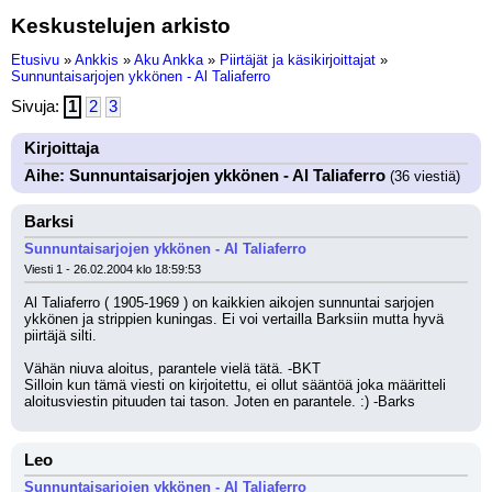
Keskustelujen arkisto
Etusivu
»
Ankkis
»
Aku Ankka
»
Piirtäjät ja käsikirjoittajat
»
Sunnuntaisarjojen ykkönen - Al Taliaferro
Sivuja:
1
2
3
Kirjoittaja
Aihe: Sunnuntaisarjojen ykkönen - Al Taliaferro
(36 viestiä)
Barksi
Sunnuntaisarjojen ykkönen - Al Taliaferro
Viesti 1 - 26.02.2004 klo 18:59:53
Al Taliaferro ( 1905-1969 ) on kaikkien aikojen sunnuntai sarjojen 
ykkönen ja strippien kuningas. Ei voi vertailla Barksiin mutta hyvä 
piirtäjä silti.
Vähän niuva aloitus, parantele vielä tätä. -BKT
Silloin kun tämä viesti on kirjoitettu, ei ollut sääntöä joka määritteli 
aloitusviestin pituuden tai tason. Joten en parantele. :) -Barks
Leo
Sunnuntaisarjojen ykkönen - Al Taliaferro