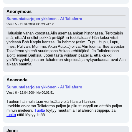
Anonymous
Sunnuntaisarjojen ykkönen - Al Taliaferro
Viesti 5 - 11.04.2004 klo 23:24:12
Haluaisin vähän korostaa Alin asemaa ankan historiassa. Terottaisin 
sitä, että Al ei ollut pelkkä piirtäjä! Ei todellakaan! Hän keksi vitsit 
yhdessä Bob Karpin kanssa. Ja hahmot (esim. Tupu, Hupu, Lupu, 
Iines, Pulivari, Mummo, Akun Auto...) olivat Alin luomia. Itse arvostan 
Taliaferroa yhtenä suurimpana Ankan kehittäjänä. Ja Taliaferrohan 
aloitti ennen Barksia. Joten tästä voidaan päätellä, että kaikki 
yhtäläisyydet, joita on Taliaferron stripeissä ja nykyankassa, ovat Alin 
aikaan saamia.
Anaconda
Sunnuntaisarjojen ykkönen - Al Taliaferro
Viesti 6 - 12.04.2004 klo 00:01:51
Tuohon hahmolistaan voi lisätä vielä Hansu Hanhen.
Itsekkin arvostan Taliaferroa paljon ja piirustustyyli on erittäin paljon 
minun mieleeni. 
Tuolta
 löytyy muutamia Taliaferron strippejä. Ja 
tuolta
 niitä löytyy lisää.
Jenni