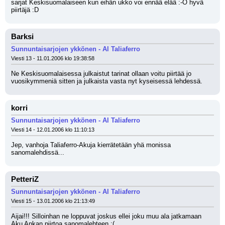
sarjat Keskisuomalaiseen kun eihän ukko voi ennää elää :-O hyvä 
piirtäjä :D
Barksi
Sunnuntaisarjojen ykkönen - Al Taliaferro
Viesti 13 - 11.01.2006 klo 19:38:58
Ne Keskisuomalaisessa julkaistut tarinat ollaan voitu piirtää jo 
vuosikymmeniä sitten ja julkaista vasta nyt kyseisessä lehdessä.
korri
Sunnuntaisarjojen ykkönen - Al Taliaferro
Viesti 14 - 12.01.2006 klo 11:10:13
Jep, vanhoja Taliaferro-Akuja kierrätetään yhä monissa 
sanomalehdissä...
PetteriZ
Sunnuntaisarjojen ykkönen - Al Taliaferro
Viesti 15 - 13.01.2006 klo 21:13:49
Aijai!!! Silloinhan ne loppuvat joskus ellei joku muu ala jatkamaan 
Aku Ankan piirtoa sanomalehteen :( 