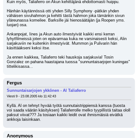
Kuin myös, Taliaferro on Akun kehittäjänä ehdottomasti huippu.
Hänhän käytännössä otti yhden Silly Symphony -pätkän yhden 
vähäisen sivuhahmon ja kehitti tästä hahmon joka tämänkin sivun 
yläreunassa komeilee. Barksille jäi hienosäätäjän (ja Roopen yms. 
luojan) osa.
Ankanpojat, Iines ja Akun auto ilmestyivät kaikki ensi kerran 
lyhytfilmeissä joten on epävarmaa kuka ne varsinaisesti keksi, Alin 
sarjakuviin ne kuitenkin ilmestyivät. Mummon ja Pulivarin hän 
käsittääkseni keksi itse.
Ja ennen kaikkea, Taliaferro teki hauskoja sarjakuvia! Tosin 
Gonzalez on pahana haastajana tuossa "sunnuntaisarjojen kuningas" 
tittelikisassa...
Fergus
Sunnuntaisarjojen ykkönen - Al Taliaferro
Viesti 9 - 23.08.2005 klo 11:42:43
Kyllä. Al on tehnyt hyvää työtä sunnutaistrippiensä kanssa (tuosta 
voi saada väärän käsityksen) Taliaferrolle melko tyypillistä taitaa ololl 
paksut viivat??? Ja tosiaan kaikki leidit ovat ihmismäisiä eivätkä 
ankkoja laisinkaan.
Anonymous