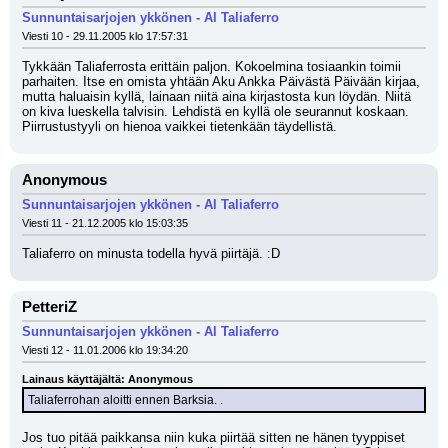
Sunnuntaisarjojen ykkönen - Al Taliaferro
Viesti 10 - 29.11.2005 klo 17:57:31
Tykkään Taliaferrosta erittäin paljon. Kokoelmina tosiaankin toimii 
parhaiten. Itse en omista yhtään Aku Ankka Päivästä Päivään kirjaa, 
mutta haluaisin kyllä, lainaan niitä aina kirjastosta kun löydän. Niitä 
on kiva lueskella talvisin. Lehdistä en kyllä ole seurannut koskaan. 
Piirrustustyyli on hienoa vaikkei tietenkään täydellistä.
Anonymous
Sunnuntaisarjojen ykkönen - Al Taliaferro
Viesti 11 - 21.12.2005 klo 15:03:35
Taliaferro on minusta todella hyvä piirtäjä. :D
PetteriZ
Sunnuntaisarjojen ykkönen - Al Taliaferro
Viesti 12 - 11.01.2006 klo 19:34:20
Lainaus käyttäjältä: Anonymous
Taliaferrohan aloitti ennen Barksia. .
Jos tuo pitää paikkansa niin kuka piirtää sitten ne hänen tyyppiset 