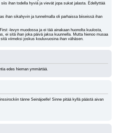
siis ihan todella hyviä ja vievät jopa sukat jalasta. Edellyttää 
ihan sikahyvin ja tunnelmalla oli parhaissa biiseissä ihan 
 First -levyn muodossa ja ei tää ainakaan huonolta kuulosta, 
us, ei sitä ihan joka päivä jaksa kuunnella. Mutta hienoo musaa 
n sitä viimeksi joskus kouluvuosina ihan vähäsen.
lantia edes hieman ymmärtää.
sirockiin tänne Seinäjoelle! Sinne pitää kyllä päästä aivan 