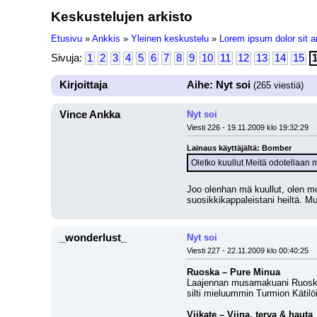
Keskustelujen arkisto
Etusivu
»
Ankkis
»
Yleinen keskustelu
»
Lorem ipsum dolor sit a
Sivuja:
1
2
3
4
5
6
7
8
9
10
11
12
13
14
15
Kirjoittaja
Aihe: Nyt soi
(265 viestiä)
Vince Ankka
Nyt soi
Viesti 226 - 19.11.2009 klo 19:32:29
Lainaus käyttäjältä: Bomber
Oletko kuullut Meitä odotellaan m
Joo olenhan mä kuullut, olen m
suosikkikappaleistani heiltä. M
_wonderlust_
Nyt soi
Viesti 227 - 22.11.2009 klo 00:40:25
Ruoska – Pure Minua
Laajennan musamakuani Ruoskan s
silti mieluummin Turmion Kätilö
Viikate – Viina, terva & hauta