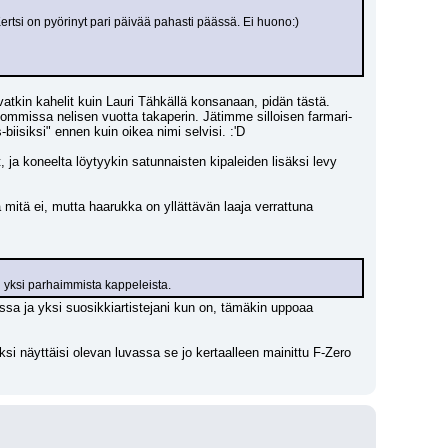
tsi on pyörinyt pari päivää pahasti päässä. Ei huono:)
tkin kahelit kuin Lauri Tähkällä konsanaan, pidän tästä. 
hommissa nelisen vuotta takaperin. Jätimme silloisen farmari-
biisiksi" ennen kuin oikea nimi selvisi. :'D
ja koneelta löytyykin satunnaisten kipaleiden lisäksi levy 
a mitä ei, mutta haarukka on yllättävän laaja verrattuna 
 yksi parhaimmista kappeleista.
sa ja yksi suosikkiartistejani kun on, tämäkin uppoaa 
i näyttäisi olevan luvassa se jo kertaalleen mainittu F-Zero 