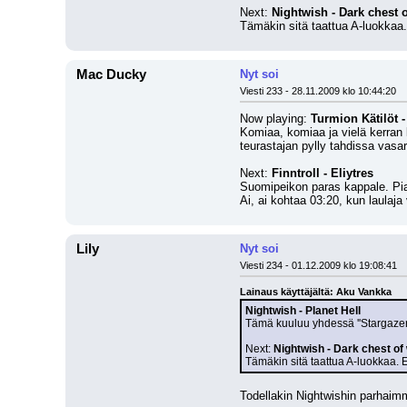
Next: 
Nightwish - Dark chest 
Tämäkin sitä taattua A-luokkaa. 
Mac Ducky
Nyt soi
Viesti 233 - 28.11.2009 klo 10:44:20
Now playing: 
Turmion Kätilöt -
Komiaa, komiaa ja vielä kerran k
teurastajan pylly tahdissa vasa
Next: 
Finntroll - Eliytres
Suomipeikon paras kappale. Piano
Ai, ai kohtaa 03:20, kun laulaja 
Lily
Nyt soi
Viesti 234 - 01.12.2009 klo 19:08:41
Lainaus käyttäjältä: Aku Vankka
Nightwish - Planet Hell
Tämä kuuluu yhdessä ''Stargazers
Next: 
Nightwish - Dark chest o
Tämäkin sitä taattua A-luokkaa. E
Todellakin Nightwishin parhaim