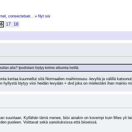
met, consectetuer...
»
Nyt soi
16
17
18
ullan alla? Ipodistani löytyy kolme albumia heiltä.
onta kertaa kuunnellut sitä Normaalien maihinnousu -levyltä ja välillä katso
un hyllystä löytyy viisi heidän levyään + dvd joka on mielestäni ihan mainio m
uuntaan. Kyllähän tämä menee, biisi ainakin on kovempi kuin Mies yli laidan
iden puoleen. Voittavat sekä sanoituksissa että biiseissä.