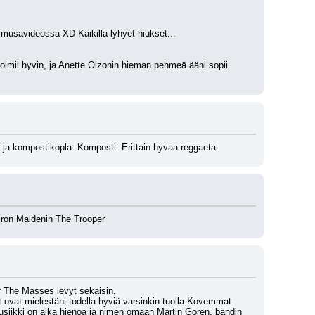
a musavideossa XD Kaikilla lyhyet hiukset...
toimii hyvin, ja Anette Olzonin hieman pehmeä ääni sopii 
a ja kompostikopla: Komposti. Erittain hyvaa reggaeta.
 Iron Maidenin The Trooper
The Masses levyt sekaisin.
et ovat mielestäni todella hyviä varsinkin tuolla Kovemmat 
usiikki on aika hienoa ja nimen omaan Martin Goren, bändin 