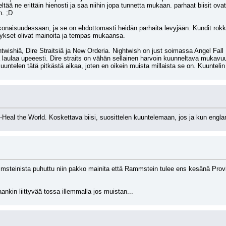
ltää ne erittäin hienosti ja saa niihin jopa tunnetta mukaan. parhaat biisit ovat 
n. ;D 
naisuudessaan, ja se on ehdottomasti heidän parhaita levyjään. Kundit rokkas 
lykset olivat mainoita ja tempas mukaansa.
htwishiä, Dire Straitsiä ja New Orderia. Nightwish on just soimassa Angel Fall
ja laulaa upeeesti. Dire straits on vähän sellainen harvoin kuunneltava mukavu
uuntelen tätä pitkästä aikaa, joten en oikein muista millaista se on. Kuunteli
 -Heal the World. Koskettava biisi, suosittelen kuuntelemaan, jos ja kun eng
msteinista puhuttu niin pakko mainita että Rammstein tulee ens kesänä Provins
ankin liittyvää tossa illemmalla jos muistan...