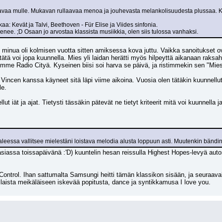
tavaa mulle. Mukavan rullaavaa menoa ja jouhevasta melankolisuudesta plussaa. Ker
aa: Kevät ja Talvi, Beethoven - Für Elise ja Viides sinfonia.
ee. ;D Osaan jo arvostaa klassista musiikkia, olen siis tulossa vanhaksi.
minua oli kolmisen vuotta sitten amiksessa kova juttu. Vaikka sanoitukset ova
tä voi jopa kuunnella. Mies yli laidan herätti myös hilpeyttä aikanaan raksa
timme Radio Cityä. Kyseinen biisi soi harva se päivä, ja ristimmekin sen "Mies-
incen kanssa käyneet sitä läpi viime aikoina. Vuosia olen tätäkin kuunnellut, 
le.
ut iät ja ajat. Tietysti tässäkin pätevät ne tietyt kriteerit mitä voi kuunnella j
eessa vallitsee mielestäni loistava melodia alusta loppuun asti. Muutenkin bändin
siassa toissapäivänä :'D) kuuntelin hesan reissulla Highest Hopes-levyä autos
Control. Ihan sattumalta Samsungi heitti tämän klassikon sisään, ja seuraavaks
aista meikäläiseen iskevää popitusta, dance ja syntikkamusa I love you.