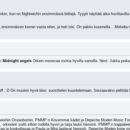
nkin, kun on Nightwishin ensimmäisiä biittejä. Tyypit näyttää aika huvittavilt
in ensimmäisen kerran vasta eilen, ja heti iski. On pakko kuunnella... Melodia 
: Midnight angels
 Oikein menevaa rockia hyvilla sanoilla. Next: Jukka poik
off : D On muuten hyvä biisi, suosittelen kuuntelemaan. Seuraavaksi pelittää
htwishin Oceanbornin, PMMP:n Kovemmat kädet ja Depeche Moden Music For 
, orkesteri soitti silloin todella hyvin ja tarja lauloi hienosti. PMMP:n kappale
ivaa ja koukuttavaa ja Paula ja Mira laulavat hienosti. Depeche Moden kone m