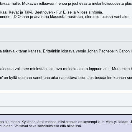
ltavaa mulle. Mukavan rullaavaa menoa ja jouhevasta melankolisuudesta pluss
kaa: Kevät ja Talvi, Beethoven - Für Elise ja Viides sinfonia.
enee. ;D Osaan jo arvostaa klassista musiikkia, olen siis tulossa vanhaksi.
ka taitava kitaran kanssa. Erittäinkin loistava versio Johan Pachebelin Canon in
leessa vallitsee mielestäni loistava melodia alusta loppuun asti. Muutenkin 
an' on kyllä suoraan sanottuna aika naurettava biisi. Jos tosiaankin kunnon su
untaan. Kyllähän tämä menee, biisi ainakin on kovempi kuin Mies yli laidan. Jos s
oleen. Voittavat sekä sanoituksissa että biiseissä.