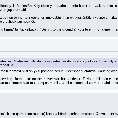
-Rebel yell. Mielestäni Billy idolin yksi parhaimmista biiseistiä ,vaikka ei ko. e
skus jopa repeatilla. 
rtisti on tehnyt tunnetuksi on mielestäni ihan ok biisi. Sitäkin kuuntelen ai
tele paljoakaan heavyä.
ing timea" tai Nickelbackin "Burn it to the groundia" kuuntelen, mutta enemmän
ebel yell. Mielestäni Billy idolin yksi parhaimmista biiseistiä ,vaikka ei ko. esiintyjä 
repeatilla.
 ja mainitsemasi biisi on yksi parhaita hepun uudempaa tuotantoa. Dancing wit
eding. Jaaha, sitä on tämmöiseenkin haksahdettu. :D No ei, biisihän esiintyi 
han mukiinmenevää raskaampaa musiikkia, ei niinkään iloista muttei ahdista
s'' -biisin (ja monien muiden) kanssa bändin parhaimmistoon. On vain niin hyv