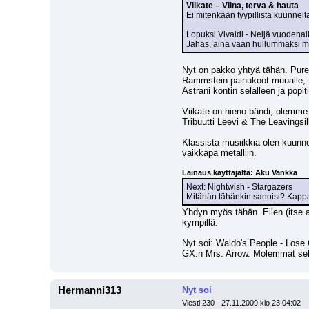
Viikate – Viina, terva & hauta
Ei mitenkään tyypillistä kuunnel
Lopuksi Vivaldi - Neljä vuodenaik
Jahas, aina vaan hullummaksi men
Nyt on pakko yhtyä tähän. Pure 
Rammstein painukoot muualle, tä
Astrani kontin selälleen ja popi
Viikate on hieno bändi, olemme V
Tribuutti Leevi & The Leavingsil
Klassista musiikkia olen kuunnell
vaikkapa metalliin.
Lainaus käyttäjältä: Aku Vankka
Next: Nightwish - Stargazers
Mitähän tähänkin sanoisi? Kappal
Yhdyn myös tähän. Eilen (itse a
kympillä.
Nyt soi: Waldo's People - Lose 
GX:n Mrs. Arrow. Molemmat sell
Hermanni313
Nyt soi
Viesti 230 - 27.11.2009 klo 23:04:02