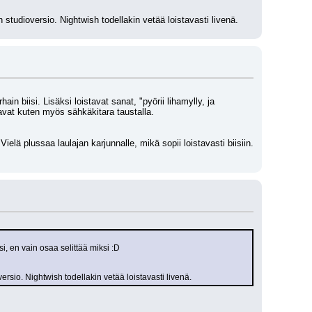
 studioversio. Nightwish todellakin vetää loistavasti livenä.
 biisi. Lisäksi loistavat sanat, "pyörii lihamylly, ja 
avat kuten myös sähkäkitara taustalla. 
ä plussaa laulajan karjunnalle, mikä sopii loistavasti biisiin. 
, en vain osaa selittää miksi :D
ersio. Nightwish todellakin vetää loistavasti livenä.