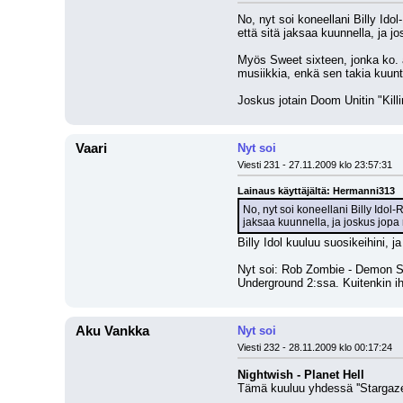
No, nyt soi koneellani Billy Idol
että sitä jaksaa kuunnella, ja jo
Myös Sweet sixteen, jonka ko. a
musiikkia, enkä sen takia kuun
Joskus jotain Doom Unitin "Kill
Vaari
Nyt soi
Viesti 231 - 27.11.2009 klo 23:57:31
Lainaus käyttäjältä: Hermanni313
No, nyt soi koneellani Billy Idol-R
jaksaa kuunnella, ja joskus jopa 
Billy Idol kuuluu suosikeihini,
Nyt soi: Rob Zombie - Demon Spe
Underground 2:ssa. Kuitenkin i
Aku Vankka
Nyt soi
Viesti 232 - 28.11.2009 klo 00:17:24
Nightwish - Planet Hell
Tämä kuuluu yhdessä ''Stargazer