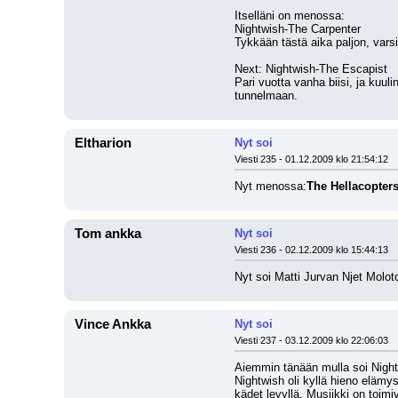
Itselläni on menossa:
Nightwish-The Carpenter
Tykkään tästä aika paljon, varsi
Next: Nightwish-The Escapist
Pari vuotta vanha biisi, ja kuul
tunnelmaan.
Eltharion
Nyt soi
Viesti 235 - 01.12.2009 klo 21:54:12
Nyt menossa:
The Hellacopters
Tom ankka
Nyt soi
Viesti 236 - 02.12.2009 klo 15:44:13
Nyt soi Matti Jurvan Njet Molot
Vince Ankka
Nyt soi
Viesti 237 - 03.12.2009 klo 22:06:03
Aiemmin tänään mulla soi Nig
Nightwish oli kyllä hieno elämys
kädet levyllä. Musiikki on toim