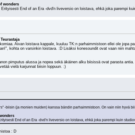
of wonders
Erityisesti End of an Era -dvd'n liveversio on loistava, ehkä joka parempi kuin
 Teurastaja
omiaa. Aivan loistava kappale, kuuluu TK:n parhaimmistoon ellei ole jopa parhain
ran!", kohta on varsinkin loistava. :D Lisäksi konesoundit ovat vaan niin maht
n pimputus alussa ja nopea sekä äkäinen alku biisissä ovat parasta antia. Viel
vetää vielä karjunnat biisin loppuun. :)
'' -biisin (ja monien muiden) kanssa bändin parhaimmistoon. On vain niin hyvä biisi
f wonders
rityisesti End of an Era -dvd'n liveversio on loistava, ehkä joka parempi kuin studiov
mistoa : D