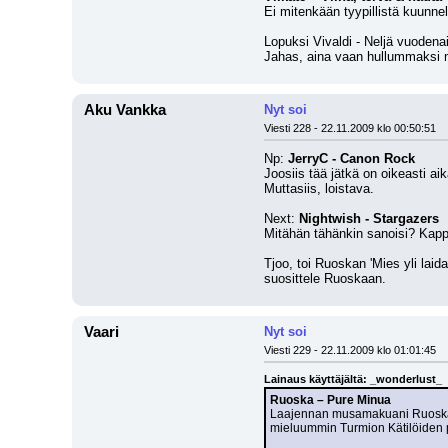
Ei mitenkään tyypillistä kuunne
Lopuksi Vivaldi - Neljä vuodenai
Jahas, aina vaan hullummaksi m
Aku Vankka
Nyt soi
Viesti 228 - 22.11.2009 klo 00:50:51
Np: 
JerryC - Canon Rock
Joosiis tää jätkä on oikeasti ai
Muttasiis, loistava.
Next: 
Nightwish - Stargazers
Mitähän tähänkin sanoisi? Kappa
Tjoo, toi Ruoskan 'Mies yli laid
suosittele Ruoskaan.
Vaari
Nyt soi
Viesti 229 - 22.11.2009 klo 01:01:45
Lainaus käyttäjältä: _wonderlust_
Ruoska – Pure Minua
Laajennan musamakuani Ruoskan su
mieluummin Turmion Kätilöiden pu