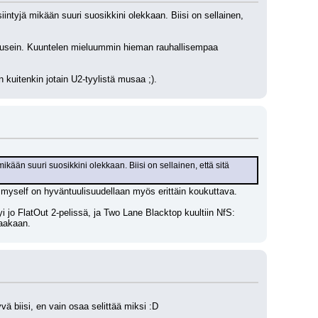
siintyjä mikään suuri suosikkini olekkaan. Biisi on sellainen, 
ka usein. Kuuntelen mieluummin hieman rauhallisempaa 
 kuitenkin jotain U2-tyylistä musaa ;).
mikään suuri suosikkini olekkaan. Biisi on sellainen, että sitä 
h myself on hyväntuulisuudellaan myös erittäin koukuttava.
jo FlatOut 2-pelissä, ja Two Lane Blacktop kuultiin NfS: 
vaakaan.
ä biisi, en vain osaa selittää miksi :D