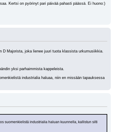
aa. Kertsi on pyörinyt pari päivää pahasti päässä. Ei huono:)
 D Majorista, joka lienee juuri tuota klassista urkumusiikkia. 
bändin yksi parhaimmista kappeleista.
omenkielistä industrialia haluaa, niin en missään tapauksessa 
uomenkielistä industrialia haluan kuunnella, kallistun silti 