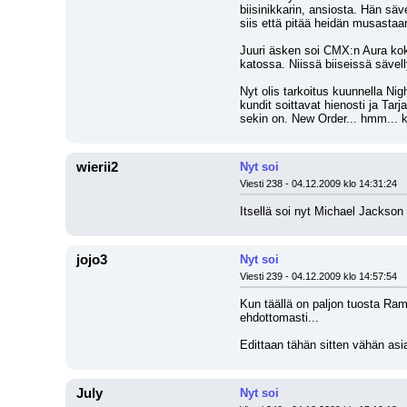
biisinikkarin, ansiosta. Hän säve
siis että pitää heidän musastaa
Juuri äsken soi CMX:n Aura koko
katossa. Niissä biiseissä sävel
Nyt olis tarkoitus kuunnella Nig
kundit soittavat hienosti ja Tar
sekin on. New Order... hmm... k
wierii2
Nyt soi
Viesti 238 - 04.12.2009 klo 14:31:24
Itsellä soi nyt Michael Jackson
jojo3
Nyt soi
Viesti 239 - 04.12.2009 klo 14:57:54
Kun täällä on paljon tuosta Ram
ehdottomasti...
Edittaan tähän sitten vähän asia
July
Nyt soi