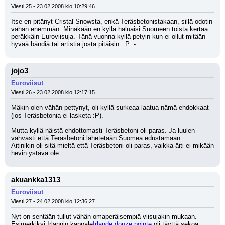
Viesti 25 - 23.02.2008 klo 10:29:46
Itse en pitänyt Cristal Snowsta, enkä Teräsbetonistakaan, sillä odotin 
vähän enemmän. Minäkään en kyllä haluaisi Suomeen toista kertaa 
peräkkäin Euroviisuja. Tänä vuonna kyllä petyin kun ei ollut mitään 
hyvää bändiä tai artistia josta pitäisin. :P :-
jojo3
Euroviisut
Viesti 26 - 23.02.2008 klo 12:17:15
Mäkin olen vähän pettynyt, oli kyllä surkeaa laatua nämä ehdokkaat 
(jos Teräsbetonia ei lasketa :P).
Mutta kyllä näistä ehdottomasti Teräsbetoni oli paras. Ja luulen 
vahvasti että Teräsbetoni lähetetään Suomea edustamaan.
Äitinikin oli sitä mieltä että Teräsbetoni oli paras, vaikka äiti ei mikään 
hevin ystävä ole.
akuankka1313
Euroviisut
Viesti 27 - 24.02.2008 klo 12:36:27
Nyt on sentään tullut vähän omaperäisempiä viisujakin mukaan. 
Esimerkiksi Irlannin kappale
Irlande douze pointe
 oli täyttä sekoa 