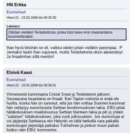
HN Erkka
Euroviisut
Viesti 21 - 23.02.2008 klo 09:25:30
Lainaus:
Odotan vieläkin Teräsbetonia, jonka biisi tulee ensi maanantaina 
kuunneltavaksi.
Ihan hyvä biisihän se oli, vaikka odotin jotain vieläkin parempaa. :P 
Jennakin lauloi ihan sujuvasti, mutta Teräsbetonia olisin äänestänyt. 
Ja finaaliinhan sillä mentiin!
Etsivä Kaasi
Euroviisut
Viesti 22 - 23.02.2008 klo 09:36:51
Viimeisestä karsinnasta Cristal Snow ja Teräsbetoni jatkoon. 
Seuraavana lauantaina on finaali. Kari Tapion voitosta ei enää ole 
huolta, koska hän on sanonut, että jos hän voittaa Suomen karsinnat 
hän vetäytyy euroviisuista Serbian levottomuuksien takia. EBU pitää 
hätäkokouksen maaliskuussa Serbian tilanteen takia ja piti jo yhden 
"salaisen" hätäkokouksen, joka vuoti julkisuuteen. Jos euroviisuja ei 
voi järjästää Serbiassa niin Helsinki on tällä hetkellä vara paikalla 
euroviisujen järjestäjä paikaksi Tukholman ja jonkun muun paikan 
lisäksi näin EBU: kommentoi.