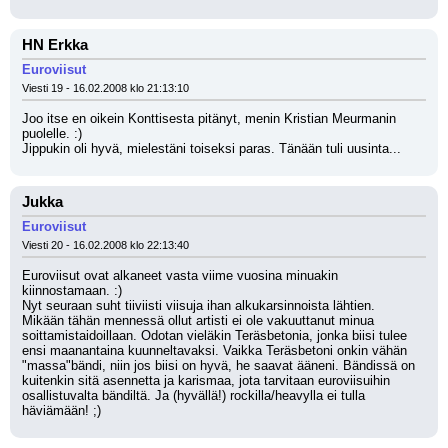
HN Erkka
Euroviisut
Viesti 19 - 16.02.2008 klo 21:13:10
Joo itse en oikein Konttisesta pitänyt, menin Kristian Meurmanin 
puolelle. :)
Jippukin oli hyvä, mielestäni toiseksi paras. Tänään tuli uusinta...
Jukka
Euroviisut
Viesti 20 - 16.02.2008 klo 22:13:40
Euroviisut ovat alkaneet vasta viime vuosina minuakin 
kiinnostamaan. :) 
Nyt seuraan suht tiiviisti viisuja ihan alkukarsinnoista lähtien.
Mikään tähän mennessä ollut artisti ei ole vakuuttanut minua 
soittamistaidoillaan. Odotan vieläkin Teräsbetonia, jonka biisi tulee 
ensi maanantaina kuunneltavaksi. Vaikka Teräsbetoni onkin vähän 
"massa"bändi, niin jos biisi on hyvä, he saavat ääneni. Bändissä on 
kuitenkin sitä asennetta ja karismaa, jota tarvitaan euroviisuihin 
osallistuvalta bändiltä. Ja (hyvällä!) rockilla/heavylla ei tulla 
häviämään! ;)