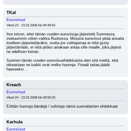
TKal
Euroviisut
Viesti 23 - 23.02.2008 klo 09:49:03
Itse toivon, ettei tämän vuoden euroviisuja järjestetä Suomessa, 
mieluummin sitten vaikka Ruotsissa. Minusta euroviisut pitää ansaita 
itselleen järjestettäväksi, mutta jos voittajamaa ei niitä pysty 
järjestämään, ei niitä pitäisi ainakaan antaa sille maalle, joka järjesti 
ne edellisen kerran. 
Suomen tämän vuoden euroviisuehdokkaista olen sitä mieltä, että 
oikeastaan ne kaikki ovat melko huonoja. Finaali taitaa jäädä 
haaveeksi...
Kreach
Euroviisut
Viesti 24 - 23.02.2008 klo 09:56:20
Erittäin huonoja bändejä / solisteja nämä suomalaisten ehdokkaat.
Karhula
Euroviisut