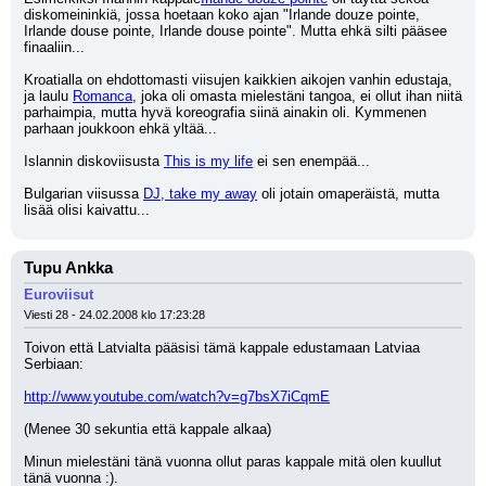
diskomeininkiä, jossa hoetaan koko ajan "Irlande douze pointe, 
Irlande douse pointe, Irlande douse pointe". Mutta ehkä silti pääsee 
finaaliin...
Kroatialla on ehdottomasti viisujen kaikkien aikojen vanhin edustaja, 
ja laulu 
Romanca
, joka oli omasta mielestäni tangoa, ei ollut ihan niitä 
parhaimpia, mutta hyvä koreografia siinä ainakin oli. Kymmenen 
parhaan joukkoon ehkä yltää...
Islannin diskoviisusta 
This is my life
 ei sen enempää...
Bulgarian viisussa 
DJ, take my away
 oli jotain omaperäistä, mutta 
lisää olisi kaivattu...
Tupu Ankka
Euroviisut
Viesti 28 - 24.02.2008 klo 17:23:28
Toivon että Latvialta pääsisi tämä kappale edustamaan Latviaa 
Serbiaan:
http://www.youtube.com/watch?v=g7bsX7iCqmE
(Menee 30 sekuntia että kappale alkaa)
Minun mielestäni tänä vuonna ollut paras kappale mitä olen kuullut 
tänä vuonna :).