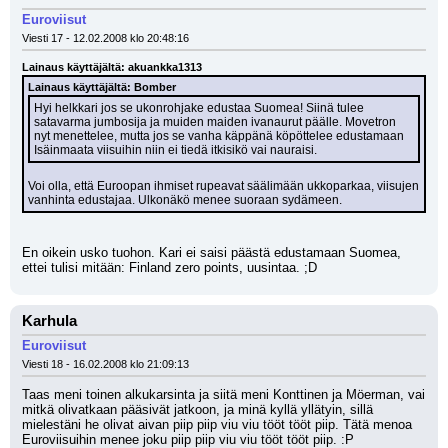
Euroviisut
Viesti 17 - 12.02.2008 klo 20:48:16
Lainaus käyttäjältä: akuankka1313
Lainaus käyttäjältä: Bomber
Hyi helkkari jos se ukonrohjake edustaa Suomea! Siinä tulee 
satavarma jumbosija ja muiden maiden ivanaurut päälle. Movetron 
nyt menettelee, mutta jos se vanha käppänä köpöttelee edustamaan 
Isäinmaata viisuihin niin ei tiedä itkisikö vai nauraisi.
Voi olla, että Euroopan ihmiset rupeavat säälimään ukkoparkaa, viisujen 
vanhinta edustajaa. Ulkonäkö menee suoraan sydämeen.
En oikein usko tuohon. Kari ei saisi päästä edustamaan Suomea, 
ettei tulisi mitään: Finland zero points, uusintaa. ;D
Karhula
Euroviisut
Viesti 18 - 16.02.2008 klo 21:09:13
Taas meni toinen alkukarsinta ja siitä meni Konttinen ja Möerman, vai 
mitkä olivatkaan pääsivät jatkoon, ja minä kyllä yllätyin, sillä 
mielestäni he olivat aivan piip piip viu viu tööt tööt piip. Tätä menoa 
Euroviisuihin menee joku piip piip viu viu tööt tööt piip. :P