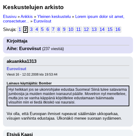
Keskustelujen arkisto
Etusivu
»
Ankkis
»
Yleinen keskustelu
»
Lorem ipsum dolor sit amet,
consectetuer...
»
Euroviisut
Sivuja:
1
2
3
4
5
6
7
8
9
10
11
12
13
14
15
16
Kirjoittaja
Aihe: Euroviisut
(237 viestiä)
akuankka1313
Euroviisut
Viesti 16 - 12.02.2008 klo 19:53:44
Lainaus käyttäjältä: Bomber
Hyi helkkari jos se ukonrohjake edustaa Suomea! Siinä tulee satavarma 
jumbosija ja muiden maiden ivanaurut päälle. Movetron nyt menettelee, 
mutta jos se vanha käppänä köpöttelee edustamaan Isäinmaata 
viisuihin niin ei tiedä itkisikö vai nauraisi.
Voi olla, että Euroopan ihmiset rupeavat säälimään ukkoparkaa, 
viisujen vanhinta edustajaa. Ulkonäkö menee suoraan sydämeen.
Etsivä Kaasi