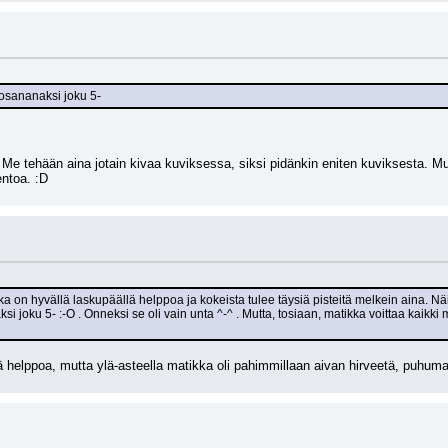
osananaksi joku 5-
 
Me tehään aina jotain kivaa kuviksessa, siksi pidänkin eniten kuviksesta. Mu
entoa. :D
ka on hyvällä laskupäällä helppoa ja kokeista tulee täysiä pisteitä melkein aina. 
 joku 5- :-O . Onneksi se oli vain unta ^-^ . Mutta, tosiaan, matikka voittaa kaikki m
lä helppoa, mutta ylä-asteella matikka oli pahimmillaan aivan hirveetä, puhuma