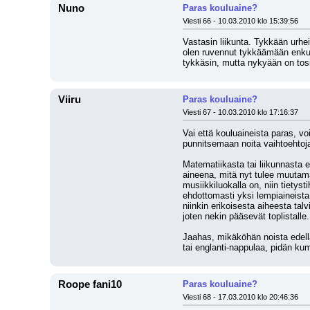
Nuno
Paras kouluaine?
Viesti 66 - 10.03.2010 klo 15:39:56
Vastasin liikunta. Tykkään urhe
olen ruvennut tykkäämään enkusta
tykkäsin, mutta nykyään on tosi
Viiru
Paras kouluaine?
Viesti 67 - 10.03.2010 klo 17:16:37
Vai että kouluaineista paras, v
punnitsemaan noita vaihtoehtoj
Matematiikasta tai liikunnasta 
aineena, mitä nyt tulee muutama
musiikkiluokalla on, niin tietys
ehdottomasti yksi lempiaineista
niinkin erikoisesta aiheesta tal
joten nekin pääsevät toplistalle
Jaahas, mikäköhän noista edellä 
tai englanti-nappulaa, pidän kum
Roope fani10
Paras kouluaine?
Viesti 68 - 17.03.2010 klo 20:46:36