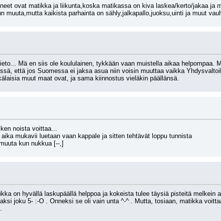
eet ovat matikka ja liikunta,koska matikassa on kiva laskea/kerto/jakaa ja mi
n muuta,mutta kaikista parhainta on sähly,jalkapallo,juoksu,uinti ja muut vauh
to... Mä en siis ole koululainen, tykkään vaan muistella aikaa helpompaa. Maant
elessä, että jos Suomessa ei jaksa asua niin voisin muuttaa vaikka Yhdysvaltoi
nkälaisia muut maat ovat, ja sama kiinnostus vieläkin päällänsä.
ken noista voittaa...
 aika mukavii luetaan vaan kappale ja sitten tehtävät loppu tunnista 
 muuta kun nukkua [--,]
kka on hyvällä laskupäällä helppoa ja kokeista tulee täysiä pisteitä melkein
si joku 5- :-O . Onneksi se oli vain unta ^-^ . Mutta, tosiaan, matikka voitta
.