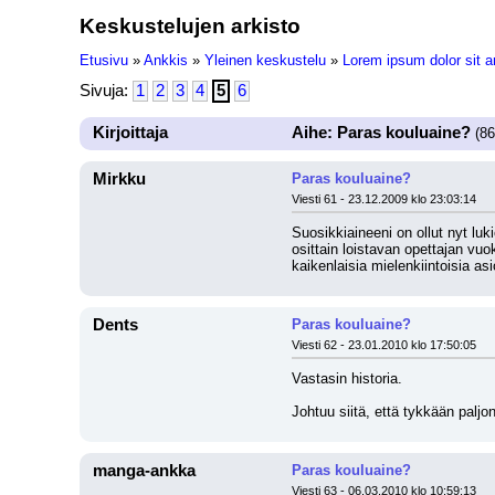
Keskustelujen arkisto
Etusivu
»
Ankkis
»
Yleinen keskustelu
»
Lorem ipsum dolor sit a
Sivuja:
1
2
3
4
5
6
Kirjoittaja
Aihe: Paras kouluaine?
(86
Mirkku
Paras kouluaine?
Viesti 61 - 23.12.2009 klo 23:03:14
Suosikkiaineeni on ollut nyt luki
osittain loistavan opettajan vuo
kaikenlaisia mielenkiintoisia asi
Dents
Paras kouluaine?
Viesti 62 - 23.01.2010 klo 17:50:05
Vastasin historia.
Johtuu siitä, että tykkään paljo
manga-ankka
Paras kouluaine?
Viesti 63 - 06.03.2010 klo 10:59:13