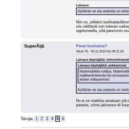
Lainaus:
Kyllähän se ala-asteella on vielä
Niin no, joillekin luokkalaisil
siis väittävät sen tulevan vaike
oppitunneilla, sitä paremmin osa
SuperÄijä
Paras kouluaine?
Viesti 75 - 30.11.2010 klo 08:11:24
Lainaus käyttäjältä: Imfromfinland
Lainaus käyttäjältä: ankkaetsivä
Matematiikka voittaa. Matematii
matikankokeesta tuli arvosananaks
alojen mittaaminen.
Kyllähän se ala-asteella on vielä
No ei se matikka ainakaan ylä-a
parasta, viime jaksossa oli kuu
Sivuja:
1
2
3
4
5
6