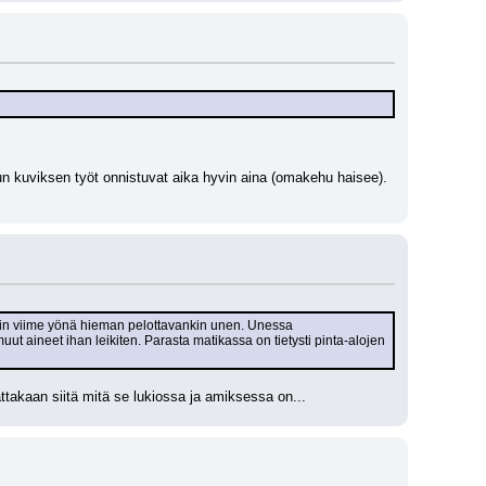
n kuviksen työt onnistuvat aika hyvin aina (omakehu haisee). 
Näin viime yönä hieman pelottavankin unen. Unessa 
uut aineet ihan leikiten. Parasta matikassa on tietysti pinta-alojen 
ttakaan siitä mitä se lukiossa ja amiksessa on...