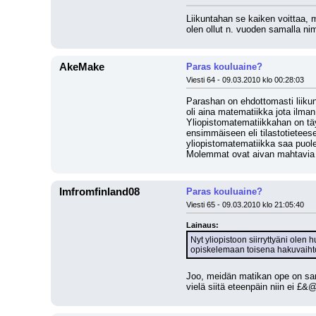
Liikuntahan se kaiken voittaa, ma
olen ollut n. vuoden samalla nim
AkeMake
Paras kouluaine?
Viesti 64 - 09.03.2010 klo 00:28:03
Parashan on ehdottomasti liikun
oli aina matematiikka jota ilman
Yliopistomatematiikkahan on tä
ensimmäiseen eli tilastotieteese
yliopistomatematiikka saa puoles
Molemmat ovat aivan mahtavia a
Imfromfinland08
Paras kouluaine?
Viesti 65 - 09.03.2010 klo 21:05:40
Lainaus:
Nyt yliopistoon siirryttyäni ole
opiskelemaan toisena hakuvaiht
Joo, meidän matikan ope on sano
vielä siitä eteenpäin niin ei £&@