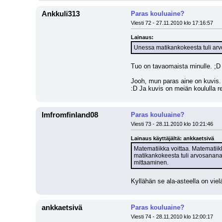
Ankkuli313
Paras kouluaine?
Viesti 72 - 27.11.2010 klo 17:16:57
Lainaus:
Unessa matikankokeesta tuli arv
Tuo on tavaomaista minulle. ;D
Jooh, mun paras aine on kuvis. 
:D Ja kuvis on meiän koululla r
Imfromfinland08
Paras kouluaine?
Viesti 73 - 28.11.2010 klo 10:21:46
Lainaus käyttäjältä: ankkaetsivä
Matematiikka voittaa. Matematiik
matikankokeesta tuli arvosananaksi
mittaaminen.
Kyllähän se ala-asteella on vie
ankkaetsivä
Paras kouluaine?
Viesti 74 - 28.11.2010 klo 12:00:17