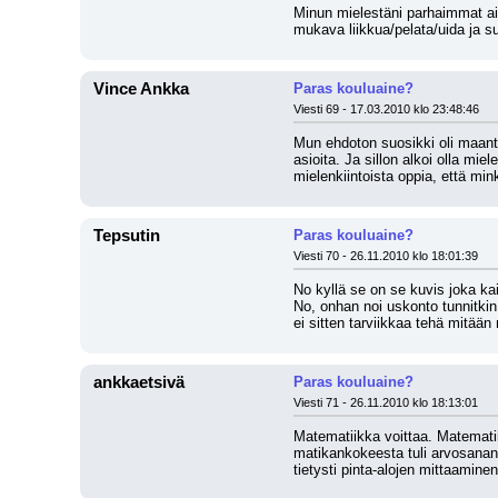
Minun mielestäni parhaimmat ain
mukava liikkua/pelata/uida ja su
Vince Ankka
Paras kouluaine?
Viesti 69 - 17.03.2010 klo 23:48:46
Mun ehdoton suosikki oli maantie
asioita. Ja sillon alkoi olla mi
mielenkiintoista oppia, että mi
Tepsutin
Paras kouluaine?
Viesti 70 - 26.11.2010 klo 18:01:39
No kyllä se on se kuvis joka kai
No, onhan noi uskonto tunnitkin
ei sitten tarviikkaa tehä mitään
ankkaetsivä
Paras kouluaine?
Viesti 71 - 26.11.2010 klo 18:13:01
Matematiikka voittaa. Matematii
matikankokeesta tuli arvosananak
tietysti pinta-alojen mittaaminen