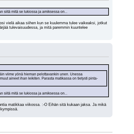
 siitä mitä se lukiossa ja amiksessa on...
si vielä aikaa siihen kun se kuulemma tulee vaikeaksi, jotkut 
pärjää tulevaisuudessa, ja mitä paremmin kuuntelee 
 Näin viime yönä hieman pelottavankin unen. Unessa 
muut aineet ihan leikiten. Parasta matikassa on tietysti pinta-
 siitä mitä se lukiossa ja amiksessa on...
untia matikkaa viikossa. :-O Eihän sitä kukaan jaksa. Ja mikä 
a kympissä.