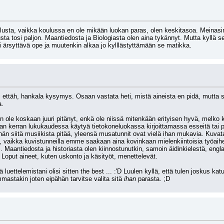
ilusta, vaikka koulussa en ole mikään luokan paras, olen keskitasoa. Meinasin 
 tosi paljon. Maantiedosta ja Biologiasta olen aina tykännyt. Mutta kyllä se l
 ärsyttävä ope ja muutenkin alkaa jo kylllästyttämään se matikka.
oi ettäh, hankala kysymys. Osaan vastata heti, mistä aineista en pidä, mutta s
a.
en ole koskaan juuri pitänyt, enkä ole niissä mitenkään erityisen hyvä, melko 
n kerran lukukaudessa käytyä tietokoneluokassa kirjoittamassa esseitä tai p
tihän siitä musiikista pitää, yleensä musatunnit ovat vielä ihan mukavia. Kuvata
, vaikka kuvistunneilla emme saakaan aina kovinkaan mielenkiintoisia työaihe
vi. Maantiedosta ja historiasta olen kiinnostunutkin, samoin äidinkielestä, engl
. Loput aineet, kuten uskonto ja käsityöt, menettelevät.
luettelemistani olisi sitten the best ... :'D Luulen kyllä, että tulen joskus 
mastakin joten eipähän tarvitse valita sitä 
ihan
 parasta. ;D