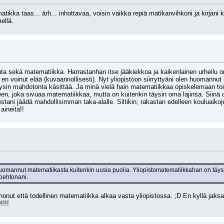
tikka taas... ärh... inhottavaa, voisin vaikka repiä matikanvihkoni ja kirjani ka
ellä.
ta sekä matematiikka. Harrastanhan itse jääkiekkoa ja kaikenlainen urheilu on
 en voinut elää (kuvaannollisesti). Nyt yliopistoon siirryttyäni olen huomannut
ysin mahdotonta käsittää. Ja minä vielä hain matematiikkaa opiskelemaan to
en, joka sivuaa matematiikkaa, mutta on kuitenkin täysin oma lajinsa. Siinä on
tani jäädä mahdollisimman taka-alalle. Siltikin; rakastan edelleen kouluaikoje
ineita!!
n huomannut matematiikasta kuitenkin uusia puolia. Yliopistomatematiikkahan on täys
oehtonani.
nut että todellinen matematiikka alkaa vasta yliopistossa. ;D En kyllä jaksais
!!!!