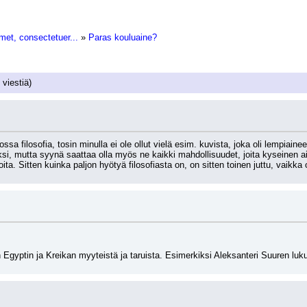
met, consectetuer...
»
Paras kouluaine?
 viestiä)
ossa filosofia, tosin minulla ei ole ollut vielä esim. kuvista, joka oli lempiai
ksi, mutta syynä saattaa olla myös ne kaikki mahdollisuudet, joita kyseinen ai
oita. Sitten kuinka paljon hyötyä filosofiasta on, on sitten toinen juttu, vaikka 
n Egyptin ja Kreikan myyteistä ja taruista. Esimerkiksi Aleksanteri Suuren luku