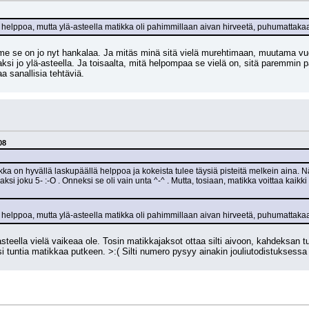
 helppoa, mutta ylä-asteella matikka oli pahimmillaan aivan hirveetä, puhumattakaan
lemme se on jo nyt hankalaa. Ja mitäs minä sitä vielä murehtimaan, muutama vuo
aksi jo ylä-asteella. Ja toisaalta, mitä helpompaa se vielä on, sitä paremmin 
a sanallisia tehtäviä.
08
kka on hyvällä laskupäällä helppoa ja kokeista tulee täysiä pisteitä melkein aina.
i joku 5- :-O . Onneksi se oli vain unta ^-^ . Mutta, tosiaan, matikka voittaa kaikki 
 helppoa, mutta ylä-asteella matikka oli pahimmillaan aivan hirveetä, puhumattakaan
steella vielä vaikeaa ole. Tosin matikkajaksot ottaa silti aivoon, kahdeksan t
si tuntia matikkaa putkeen. >:( Silti numero pysyy ainakin jouliutodistuksess