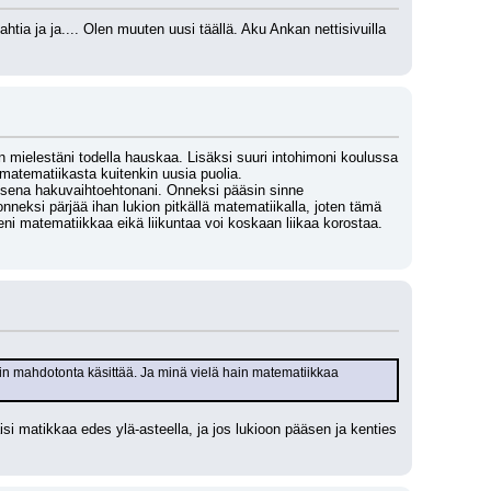
htia ja ja.... Olen muuten uusi täällä. Aku Ankan nettisivuilla 
 mielestäni todella hauskaa. Lisäksi suuri intohimoni koulussa 
 matematiikasta kuitenkin uusia puolia. 
isena hakuvaihtoehtonani. Onneksi pääsin sinne 
neksi pärjää ihan lukion pitkällä matematiikalla, joten tämä 
ni matematiikkaa eikä liikuntaa voi koskaan liikaa korostaa. 
in mahdotonta käsittää. Ja minä vielä hain matematiikkaa 
i matikkaa edes ylä-asteella, ja jos lukioon pääsen ja kenties 