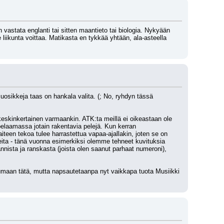
vastata englanti tai sitten maantieto tai biologia. Nykyään 
iikunta voittaa. Matikasta en tykkää yhtään, ala-asteella 
uosikkeja taas on hankala valita. (; No, ryhdyn tässä 
keskinkertainen varmaankin. ATK:ta meillä ei oikeastaan ole 
elaamassa jotain rakentavia pelejä. Kun kerran 
iteen tekoa tulee harrastettua vapaa-ajallakin, joten se on 
ita - tänä vuonna esimerkiksi olemme tehneet kuvituksia 
annista ja ranskasta (joista olen saanut parhaat numeroni), 
katumaan tätä, mutta napsautetaanpa nyt vaikkapa tuota Musiikki 