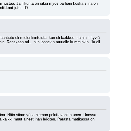
inustaa. Ja liikunta on siksi myös parhain koska siinä on 
dikkaat jutut. :D
ieto oli mielenkiintoista, kun oli kaikkee maihin liittyviä 
hin, Ranskaan tai... niin jonnekin muualle kumminkin. Ja oli 
 aina. Näin viime yönä hieman pelottavankin unen. Unessa 
a kaikki muut aineet ihan leikiten. Parasta matikassa on 