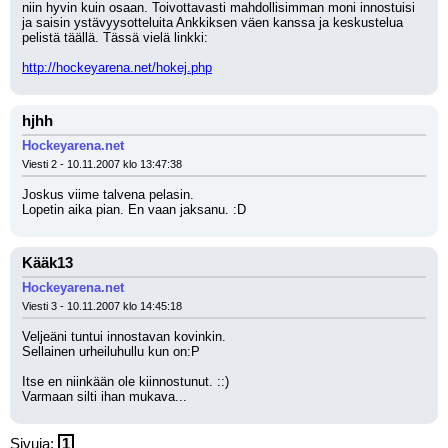
niin hyvin kuin osaan. Toivottavasti mahdollisimman moni innostuisi 
ja saisin ystävyysotteluita Ankkiksen väen kanssa ja keskustelua 
pelistä täällä. Tässä vielä linkki:
http://hockeyarena.net/hokej.php
hjhh
Hockeyarena.net
Viesti 2 - 10.11.2007 klo 13:47:38
Joskus viime talvena pelasin. 
Lopetin aika pian. En vaan jaksanu. :D
Kääk13
Hockeyarena.net
Viesti 3 - 10.11.2007 klo 14:45:18
Veljeäni tuntui innostavan kovinkin.
Sellainen urheiluhullu kun on:P
Itse en niinkään ole kiinnostunut. ::)
Varmaan silti ihan mukava...
Sivuja:
1