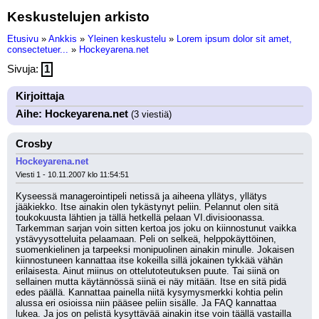
Keskustelujen arkisto
Etusivu
»
Ankkis
»
Yleinen keskustelu
»
Lorem ipsum dolor sit amet,
consectetuer...
»
Hockeyarena.net
Sivuja:
1
Kirjoittaja
Aihe: Hockeyarena.net
(3 viestiä)
Crosby
Hockeyarena.net
Viesti 1 - 10.11.2007 klo 11:54:51
Kyseessä managerointipeli netissä ja aiheena yllätys, yllätys 
jääkiekko. Itse ainakin olen tykästynyt peliin. Pelannut olen sitä 
toukokuusta lähtien ja tällä hetkellä pelaan VI.divisioonassa. 
Tarkemman sarjan voin sitten kertoa jos joku on kiinnostunut vaikka 
ystävyysotteluita pelaamaan. Peli on selkeä, helppokäyttöinen, 
suomenkielinen ja tarpeeksi monipuolinen ainakin minulle. Jokaisen 
kiinnostuneen kannattaa itse kokeilla sillä jokainen tykkää vähän 
erilaisesta. Ainut miinus on ottelutoteutuksen puute. Tai siinä on 
sellainen mutta käytännössä siinä ei näy mitään. Itse en sitä pidä 
edes päällä. Kannattaa painella niitä kysymysmerkki kohtia pelin 
alussa eri osioissa niin pääsee peliin sisälle. Ja FAQ kannattaa 
lukea. Ja jos on pelistä kysyttävää ainakin itse voin täällä vastailla 