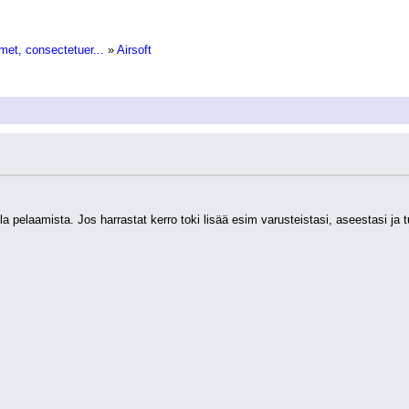
met, consectetuer...
»
Airsoft
a pelaamista. Jos harrastat kerro toki lisää esim varusteistasi, aseestasi ja t
 