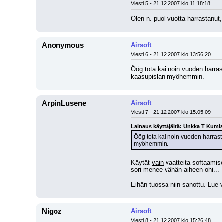
Viesti 5 - 21.12.2007 klo 11:18:18
Olen n. puol vuotta harrastanut
Anonymous
Airsoft
Viesti 6 - 21.12.2007 klo 13:56:20
Öög tota kai noin vuoden harras
kaasupislan myöhemmin.
ArpinLusene
Airsoft
Viesti 7 - 21.12.2007 klo 15:05:09
Lainaus käyttäjältä: Unkka T Kumi
Öög tota kai noin vuoden harrast
myöhemmin.
Käytät 
vain
 vaatteita softaamis
sori menee vähän aiheen ohi... :
Eihän tuossa niin sanottu. Lue 
Nigoz
Airsoft
Viesti 8 - 21.12.2007 klo 15:26:48