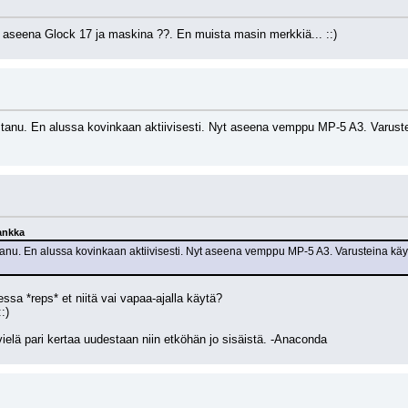
, aseena Glock 17 ja maskina ??. En muista masin merkkiä... ::)
tanu. En alussa kovinkaan aktiivisesti. Nyt aseena vemppu MP-5 A3. Varustein
ankka
anu. En alussa kovinkaan aktiivisesti. Nyt aseena vemppu MP-5 A3. Varusteina käytä
essa *reps* et niitä vai vapaa-ajalla käytä? 
:)
vielä pari kertaa uudestaan niin etköhän jo sisäistä. -Anaconda