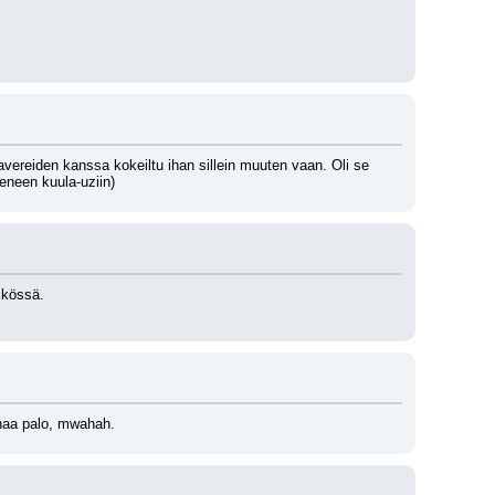
avereiden kanssa kokeiltu ihan sillein muuten vaan. Oli se 
eneen kuula-uziin)
ikössä. 
rahaa palo, mwahah.