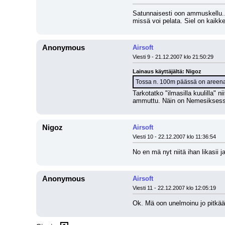
Satunnaisesti oon ammuskellu..
missä voi pelata. Siel on kaikke
Anonymous
Airsoft
Viesti 9 - 21.12.2007 klo 21:50:29
Lainaus käyttäjältä: Nigoz
Tossa n. 100m päässä on areena m
Tarkotatko "ilmasilla kuulilla"
ammuttu. Näin on Nemesiksessä
Nigoz
Airsoft
Viesti 10 - 22.12.2007 klo 11:36:54
No en mä nyt niitä ihan likasii j
Anonymous
Airsoft
Viesti 11 - 22.12.2007 klo 12:05:19
Ok. Mä oon unelmoinu jo pitkää