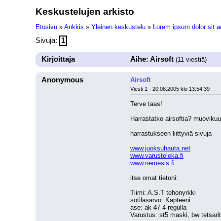
Keskustelujen arkisto
Etusivu
»
Ankkis
»
Yleinen keskustelu
»
Lorem ipsum dolor sit a
Sivuja:
1
Kirjoittaja
Aihe: Airsoft
(11 viestiä)
Anonymous
Airsoft
Viesti 1 - 20.08.2005 klo 13:54:39
Terve taas!
Harrastatko airsoftia? muovikuul
harrastukseen liittyviä sivuja
www.juoksuhauta.net
www.varusteleka.fi
www.nemesis.fi
itse omat tietoni:
Tiimi: A.S.T tehonyrkki
sotilasarvo: Kapteeni
ase: ak-47 4 regulla
Varustus: st5 maski, bw tetsarit