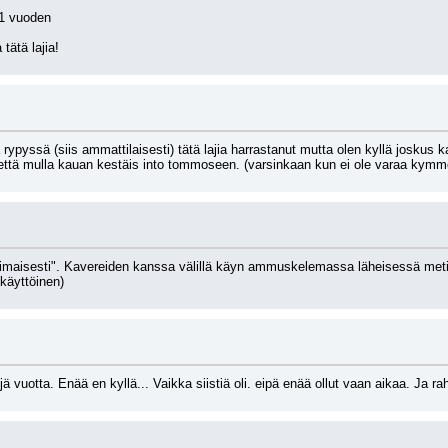
 1 vuoden
tätä lajia!
ypyssä (siis ammattilaisesti) tätä lajia harrastanut mutta olen kyllä joskus k
 että mulla kauan kestäis into tommoseen. (varsinkaan kun ei ole varaa kymm
imaisesti". Kavereiden kanssa välillä käyn ammuskelemassa läheisessä met
käyttöinen)
jä vuotta. Enää en kyllä... Vaikka siistiä oli. eipä enää ollut vaan aikaa. Ja 