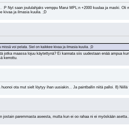
. :P Nyt saan joululahjaks vemppu Marui MPL:n +2000 kuulaa ja maski. Oli m
e kivaa ja ilmasia kuulia. ;D
issä voi pelata. Siel on kaikkee kivaa ja ilmasia kuulia. ;D
 niitä jotka maassa lojuu käytettynä? Ei kannata siis uudestaan enää ampua k
 kerrottu.
a huonoi ota mut sielt löytyy ihan uusiakin... Ja paintballin niitä palloi. 8) Niil
n jostain paremmasta aseesta, mutta kun ei oo rahaa ni ei myöskään asetta..