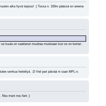
uuten aika hyvä tarjous! :) Tossa n. 100m päässä on areena 
un se kuula on saattanut muuttaa muotoaan kun se on kerran 
lä tulee serrkua heiteltyä. ;D Viel pari päivää ni saan MPL:n.
. Nou mani nou fani ;)