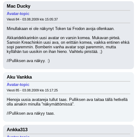
Mac Ducky
Avatar-topic
Viesti 84 - 03.08.2009 klo 15:05:37
Minullakaan ei ole näkynyt Token tai Frodon avoja ollenkaan.
Akkaridekkarinkin uusi avatar on varsin komea. Mukavan pirteä. 
Samoin Kreachinkin uusi ava, on erittäin komea, vaikka entinen ehkä 
sopi paremmin. Bomberin vanha avatar sopi paremmin, mutta 
kyllähän tuo uusikin on ihan hieno. Vaihtelu piristää. ;)
//Pulliksen ava näkyy. :)
Aku Vankka
Avatar-topic
Viesti 85 - 03.08.2009 klo 15:17:25
Hienoja uusia avatareja tullut taas. Pulliksen ava taitaa tällä hetkellä 
olla ainakin minulla ''näkymättömissä''.
//Pulliksen ava näkyy taas.
Ankka313