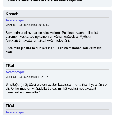
Ei yleistä keskustelua avatareista tähän topiciin!
Kreach
Avatar-topic
Viesti 80 - 03.08.2009 klo 09:55:46
Bomberin uusi avatar on aika veikeä. Pulliksen vanha oli ehkä 
parempi, koska tuo nykyinen on vähän epäselvä. Myöskin 
Ankkaristin avatar on aika hyvä mielestäni.
Entä mitä pidätte minun avasta? Tulen vaihtamaan sen varmasti 
pian.
TKal
Avatar-topic
Viesti 81 - 03.08.2009 klo 11:29:15
Sinulta(kin) näyttäisi olevan avatar kateissa, mutta ihan hyvähän se 
oli. Onko muuten ylläpidolla tietoa, minkä vuoksi nuo avatarit 
hävisivät niin monelta?
TKal
Avatar-topic