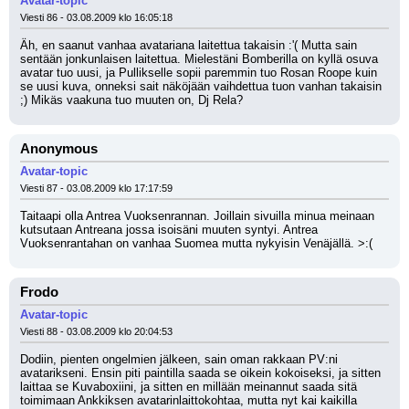
Avatar-topic
Viesti 86 - 03.08.2009 klo 16:05:18
Äh, en saanut vanhaa avatariana laitettua takaisin :'( Mutta sain 
sentään jonkunlaisen laitettua. Mielestäni Bomberilla on kyllä osuva 
avatar tuo uusi, ja Pullikselle sopii paremmin tuo Rosan Roope kuin 
se uusi kuva, onneksi sait näköjään vaihdettua tuon vanhan takaisin 
;) Mikäs vaakuna tuo muuten on, Dj Rela?
Anonymous
Avatar-topic
Viesti 87 - 03.08.2009 klo 17:17:59
Taitaapi olla Antrea Vuoksenrannan. Joillain sivuilla minua meinaan 
kutsutaan Antreana jossa isoisäni muuten syntyi. Antrea 
Vuoksenrantahan on vanhaa Suomea mutta nykyisin Venäjällä. >:(
Frodo
Avatar-topic
Viesti 88 - 03.08.2009 klo 20:04:53
Dodiin, pienten ongelmien jälkeen, sain oman rakkaan PV:ni 
avatarikseni. Ensin piti paintilla saada se oikein kokoiseksi, ja sitten 
laittaa se Kuvaboxiini, ja sitten en millään meinannut saada sitä 
toimimaan Ankkiksen avatarinlaittokohtaa, mutta nyt kai kaikilla 