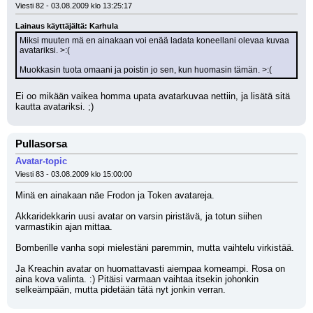
Viesti 82 - 03.08.2009 klo 13:25:17
Lainaus käyttäjältä: Karhula
Miksi muuten mä en ainakaan voi enää ladata koneellani olevaa kuvaa 
avatariksi. >:( 
Muokkasin tuota omaani ja poistin jo sen, kun huomasin tämän. >:(
Ei oo mikään vaikea homma upata avatarkuvaa nettiin, ja lisätä sitä 
kautta avatariksi. ;)
Pullasorsa
Avatar-topic
Viesti 83 - 03.08.2009 klo 15:00:00
Minä en ainakaan näe Frodon ja Token avatareja. 
Akkaridekkarin uusi avatar on varsin piristävä, ja totun siihen 
varmastikin ajan mittaa.
Bomberille vanha sopi mielestäni paremmin, mutta vaihtelu virkistää. 
Ja Kreachin avatar on huomattavasti aiempaa komeampi. Rosa on 
aina kova valinta. :) Pitäisi varmaan vaihtaa itsekin johonkin 
selkeämpään, mutta pidetään tätä nyt jonkin verran.