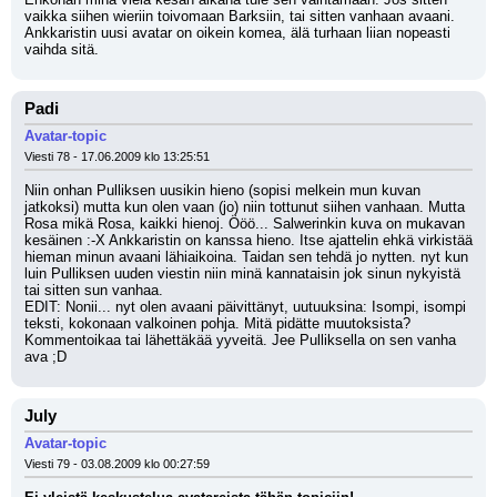
vaikka siihen wieriin toivomaan Barksiin, tai sitten vanhaan avaani. 
Ankkaristin uusi avatar on oikein komea, älä turhaan liian nopeasti 
vaihda sitä.
Padi
Avatar-topic
Viesti 78 - 17.06.2009 klo 13:25:51
Niin onhan Pulliksen uusikin hieno (sopisi melkein mun kuvan 
jatkoksi) mutta kun olen vaan (jo) niin tottunut siihen vanhaan. Mutta 
Rosa mikä Rosa, kaikki hienoj. Ööö... Salwerinkin kuva on mukavan 
kesäinen :-X Ankkaristin on kanssa hieno. Itse ajattelin ehkä virkistää 
hieman minun avaani lähiaikoina. Taidan sen tehdä jo nytten. nyt kun 
luin Pulliksen uuden viestin niin minä kannataisin jok sinun nykyistä 
tai sitten sun vanhaa.
EDIT: Nonii... nyt olen avaani päivittänyt, uutuuksina: Isompi, isompi 
teksti, kokonaan valkoinen pohja. Mitä pidätte muutoksista? 
Kommentoikaa tai lähettäkää yyveitä. Jee Pulliksella on sen vanha 
ava ;D
July
Avatar-topic
Viesti 79 - 03.08.2009 klo 00:27:59