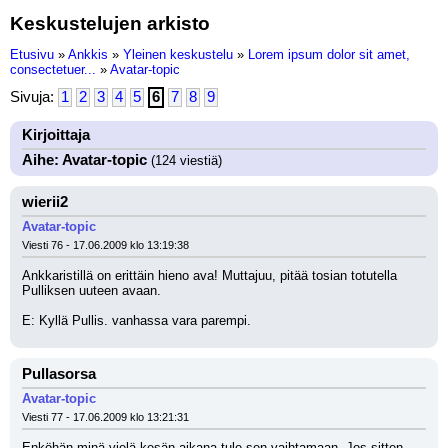
Keskustelujen arkisto
Etusivu
»
Ankkis
»
Yleinen keskustelu
»
Lorem ipsum dolor sit amet,
consectetuer...
»
Avatar-topic
Sivuja:
1
2
3
4
5
6
7
8
9
Kirjoittaja
Aihe: Avatar-topic
(124 viestiä)
wierii2
Avatar-topic
Viesti 76 - 17.06.2009 klo 13:19:38
Ankkaristillä on erittäin hieno ava! Muttajuu, pitää tosian totutella 
Pulliksen uuteen avaan.
E: Kyllä Pullis. vanhassa vara parempi.
Pullasorsa
Avatar-topic
Viesti 77 - 17.06.2009 klo 13:21:31
Enköhän minä vielä kesän aikana tule sen vaihtamaan. Jos sitten 