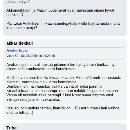
pitäisi näkyä?
Akkaridekkarin ja MaDin uudet avat ovat mielestäni oikein hyvät 
herroille:D
Ps. Eikai Ankkiksen mikään sääntöpykälä kiellä käyttämästä muita 
kuin ankka-avoja?
akkaridekkari
Avatar-topic
Viesti 89 - 03.08.2009 klo 21:23:28
Avatarongelmista oli kaiketi pikemminkin hyötyä kuin haittaa, nyt 
ollaan saatu mukavasti uutta katseltavaa.
MaD on vaihtanut todella kivaan kuvaan, Akun pää erottuu taustasta 
hienosti. Varmaankin sivuston komeimpia.
Bomberin on ihan hauska, vaikka vanha oli ehkä parempi.
Kreachinkaan ei ole hassumpi, mutta ei mikään huippu kuitenkaan. 
Vanha oli tässäkin ehkä parempi. Uusi Kreach-ava näyttää ensi 
silmäyksellä jotenkin sekavalta.
Itselleni otin netistä tämän, ihan ok on... En nyt turhaan heti vaihda, 
ehditte tottua. :)
Tribe