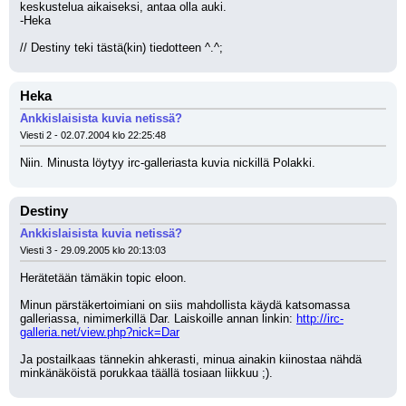
keskustelua aikaiseksi, antaa olla auki.
-Heka
// Destiny teki tästä(kin) tiedotteen ^.^;
Heka
Ankkislaisista kuvia netissä?
Viesti 2 - 02.07.2004 klo 22:25:48
Niin. Minusta löytyy irc-galleriasta kuvia nickillä Polakki.
Destiny
Ankkislaisista kuvia netissä?
Viesti 3 - 29.09.2005 klo 20:13:03
Herätetään tämäkin topic eloon.
Minun pärstäkertoimiani on siis mahdollista käydä katsomassa 
galleriassa, nimimerkillä Dar. Laiskoille annan linkin: 
http://irc-
galleria.net/view.php?nick=Dar
Ja postailkaas tännekin ahkerasti, minua ainakin kiinostaa nähdä 
minkänäköistä porukkaa täällä tosiaan liikkuu ;).