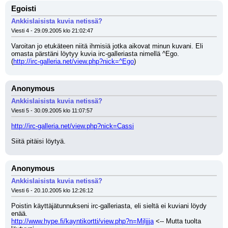
Egoisti
Ankkislaisista kuvia netissä?
Viesti 4 - 29.09.2005 klo 21:02:47
Varoitan jo etukäteen niitä ihmisiä jotka aikovat minun kuvani. Eli 
omasta pärstäni löytyy kuvia irc-galleriasta nimellä ^Ego.
(
http://irc-galleria.net/view.php?nick=^Ego
)
Anonymous
Ankkislaisista kuvia netissä?
Viesti 5 - 30.09.2005 klo 11:07:57
http://irc-galleria.net/view.php?nick=Cassi
Siitä pitäisi löytyä.
Anonymous
Ankkislaisista kuvia netissä?
Viesti 6 - 20.10.2005 klo 12:26:12
Poistin käyttäjätunnukseni irc-galleriasta, eli sieltä ei kuviani löydy 
enää.
http://www.hype.fi/kayntikortti/view.php?n=Miljjja
 <-- Mutta tuolta 