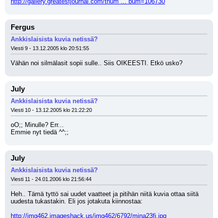
http://gallery.greatestjournal.com/thum ... bum=106730
Fergus
Ankkislaisista kuvia netissä?
Viesti 9 - 13.12.2005 klo 20:51:55
Vähän noi silmälasit sopii sulle.. Siis OIKEESTI. Etkö usko?
July
Ankkislaisista kuvia netissä?
Viesti 10 - 13.12.2005 klo 21:22:20
oO;; Minulle? Err...
Emmie nyt tiedä ^^;;
July
Ankkislaisista kuvia netissä?
Viesti 11 - 24.01.2006 klo 21:56:44
Heh.. Tämä tyttö sai uudet vaatteet ja pitihän niitä kuvia ottaa siitä 
uudesta tukastakin. Eli jos jotakuta kiinnostaa:
http://img462.imageshack.us/img462/6792/mina23fj.jpg