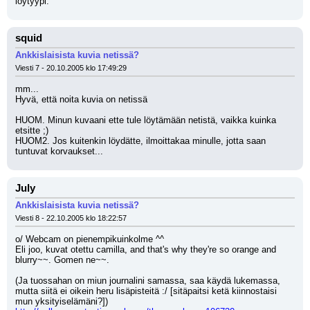
löytyypi.
squid
Ankkislaisista kuvia netissä?
Viesti 7 - 20.10.2005 klo 17:49:29
mm...
Hyvä, että noita kuvia on netissä
HUOM. Minun kuvaani ette tule löytämään netistä, vaikka kuinka 
etsitte ;)
HUOM2. Jos kuitenkin löydätte, ilmoittakaa minulle, jotta saan 
tuntuvat korvaukset...
July
Ankkislaisista kuvia netissä?
Viesti 8 - 22.10.2005 klo 18:22:57
o/ Webcam on pienempikuinkolme ^^
Eli joo, kuvat otettu camilla, and that's why they're so orange and 
blurry~~. Gomen ne~~.
(Ja tuossahan on miun journalini samassa, saa käydä lukemassa, 
mutta siitä ei oikein heru lisäpisteitä :/ [sitäpaitsi ketä kiinnostaisi 
mun yksityiselämäni?])