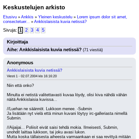
Keskustelujen arkisto
Etusivu
»
Ankkis
»
Yleinen keskustelu
»
Lorem ipsum dolor sit amet,
consectetuer...
»
Ankkislaisista kuvia netissä?
Sivuja:
1
2
3
4
5
Kirjoittaja
Aihe: Ankkislaisista kuvia netissä?
(71 viestiä)
Anonymous
Ankkislaisista kuvia netissä?
Viesti 1 - 02.07.2004 klo 16:16:20
Niin että onko?
Minulta ei netistä valitettavasti kuvaa löydy, olisi kiva nähdä vähän 
näitä Ankkislaisia kuvissa...
//Luehan ne säännöt. Lukkoon menee. -Submin
Ja lisätään nyt vielä että minun kuvani löytyy irc-galleriasta nimellä 
Submin.
//Aijaijai... Poliisit eivät saisi tehdä mokia. Ilmeisesti, Submin, 
unohdit laittaa lukkoon, tai joku avasi lukon. 
Mutta koska tällaisesta aiheesta varmaankaan ei saa revittyä mitään 