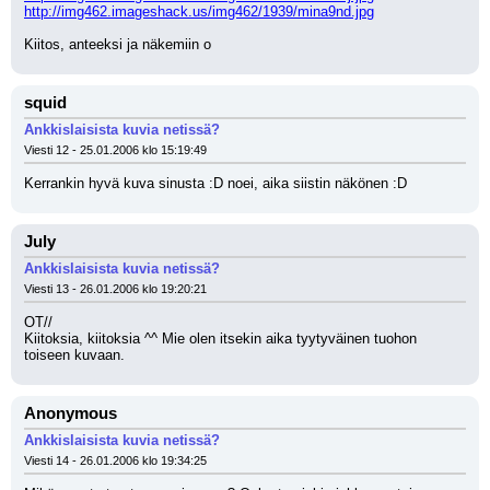
http://img462.imageshack.us/img462/1939/mina9nd.jpg
Kiitos, anteeksi ja näkemiin o
squid
Ankkislaisista kuvia netissä?
Viesti 12 - 25.01.2006 klo 15:19:49
Kerrankin hyvä kuva sinusta :D noei, aika siistin näkönen :D
July
Ankkislaisista kuvia netissä?
Viesti 13 - 26.01.2006 klo 19:20:21
OT//
Kiitoksia, kiitoksia ^^ Mie olen itsekin aika tyytyväinen tuohon 
toiseen kuvaan.
Anonymous
Ankkislaisista kuvia netissä?
Viesti 14 - 26.01.2006 klo 19:34:25