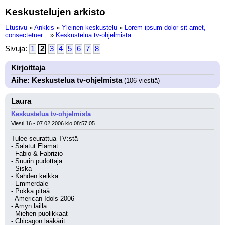
Keskustelujen arkisto
Etusivu
»
Ankkis
»
Yleinen keskustelu
»
Lorem ipsum dolor sit amet,
consectetuer...
»
Keskustelua tv-ohjelmista
Sivuja:
1
2
3
4
5
6
7
8
Kirjoittaja
Aihe: Keskustelua tv-ohjelmista
(106 viestiä)
Laura
Keskustelua tv-ohjelmista
Viesti 16 - 07.02.2006 klo 08:57:05
Tulee seurattua TV:stä
- Salatut Elämät
- Fabio & Fabrizio
- Suurin pudottaja
- Siska
- Kahden keikka
- Emmerdale
- Pokka pitää
- American Idols 2006
- Amyn lailla
- Miehen puolikkaat
- Chicagon lääkärit