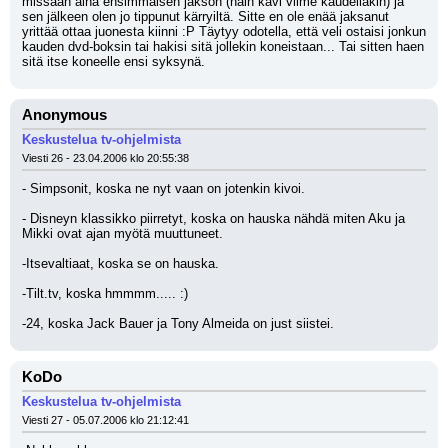
missaan aina ensimmäisen jakson (näin kävi viime kaudellakin) ja 
sen jälkeen olen jo tippunut kärryiltä. Sitte en ole enää jaksanut 
yrittää ottaa juonesta kiinni :P Täytyy odotella, että veli ostaisi jonkun 
kauden dvd-boksin tai hakisi sitä jollekin koneistaan... Tai sitten haen 
sitä itse koneelle ensi syksynä.
Anonymous
Keskustelua tv-ohjelmista
Viesti 26 - 23.04.2006 klo 20:55:38
- Simpsonit, koska ne nyt vaan on jotenkin kivoi.
- Disneyn klassikko piirretyt, koska on hauska nähdä miten Aku ja 
Mikki ovat ajan myötä muuttuneet.
-Itsevaltiaat, koska se on hauska.
-Tilt.tv, koska hmmmm..... :) 
-24, koska Jack Bauer ja Tony Almeida on just siistei.
KoDo
Keskustelua tv-ohjelmista
Viesti 27 - 05.07.2006 klo 21:12:41