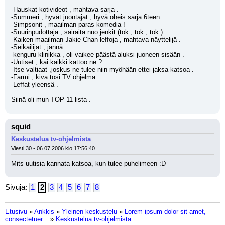
-Hauskat kotivideot , mahtava sarja .
-Summeri , hyvät juontajat , hyvä oheis sarja 6teen .
-Simpsonit , maailman paras komedia ! 
-Suurinpudottaja , sairaita nuo jenkit (tok , tok , tok )
-Kaiken maailman Jakie Chan leffoja , mahtava näyttelijä . 
-Seikailijat , jännä . 
-kenguru klinikka , oli vaikee päästä aluksi juoneen sisään . 
-Uutiset , kai kaikki kattoo ne ?
-Itse valtiaat ,joskus ne tulee niin myöhään ettei jaksa katsoa . 
-Farmi , kiva tosi TV ohjelma .
-Leffat yleensä . 
Siinä oli mun TOP 11 lista .
squid
Keskustelua tv-ohjelmista
Viesti 30 - 06.07.2006 klo 17:56:40
Mits uutisia kannata katsoa, kun tulee puhelimeen :D
Sivuja:
1
2
3
4
5
6
7
8
Etusivu
»
Ankkis
»
Yleinen keskustelu
»
Lorem ipsum dolor sit amet,
consectetuer...
»
Keskustelua tv-ohjelmista