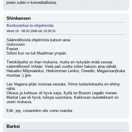
jotain subtv:n komediailloista.
Shinkansen
Keskustelua tv-ohjelmista
Viesti 19 - 08.02.2006 klo 19:26:31
Säännöllisistä ohjelmista katson aina:
Uutisvuoto
Frasier
Silloin kun se tuli:Maailman ympäri.
Tietokilpailut on ihan mukavia, mutta en nykyään enää seuraa 
säännöllisesti mitään. Vielä pari vuotta sitten halusin aina nähdä 
Haluatko Miljonääriksi, Heikomman Lenkin, Greedin, Megavisan(kuka 
muistaa :) )jne.
Las Vegasia pitäs muistaa seurata. Viime tuotantokautta en ehtiny 
nähä.
Oikeus ja kohtuus oli hyvä sarja. Kyllä toi Boston Legalki menee.
Martial Law oli hyvä, tulispa uusintana. Kakkosen eurodekkarit on 
usein mukavia.
Edit. jep, conaninkin olis voinu mainita
Barksi