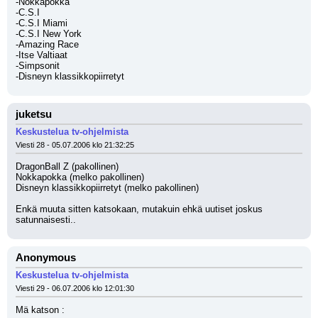
-Nokkapokka
-C.S.I
-C.S.I Miami
-C.S.I New York
-Amazing Race
-Itse Valtiaat
-Simpsonit
-Disneyn klassikkopiirretyt
juketsu
Keskustelua tv-ohjelmista
Viesti 28 - 05.07.2006 klo 21:32:25
DragonBall Z (pakollinen)
Nokkapokka (melko pakollinen)
Disneyn klassikkopiirretyt (melko pakollinen)
Enkä muuta sitten katsokaan, mutakuin ehkä uutiset joskus 
satunnaisesti..
Anonymous
Keskustelua tv-ohjelmista
Viesti 29 - 06.07.2006 klo 12:01:30
Mä katson :