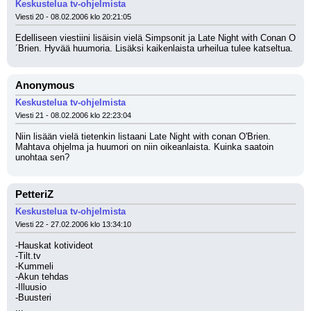
Keskustelua tv-ohjelmista
Viesti 20 - 08.02.2006 klo 20:21:05
Edelliseen viestiini lisäisin vielä Simpsonit ja Late Night with Conan O
´Brien. Hyvää huumoria. Lisäksi kaikenlaista urheilua tulee katseltua.
Anonymous
Keskustelua tv-ohjelmista
Viesti 21 - 08.02.2006 klo 22:23:04
Niin lisään vielä tietenkin listaani Late Night with conan O'Brien. 
Mahtava ohjelma ja huumori on niin oikeanlaista. Kuinka saatoin 
unohtaa sen?
PetteriZ
Keskustelua tv-ohjelmista
Viesti 22 - 27.02.2006 klo 13:34:10
-Hauskat kotivideot
-Tilt.tv
-Kummeli
-Akun tehdas
-Illuusio
-Buusteri
...