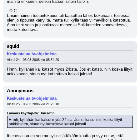
mainita erikseen, senkin katson silloin tällöin.
- O.C.
Ensimmäinen tuotantokausi tuli katsottua lähes kokonaan, toisessa 
olen jo tippunut kärryiltä, mutta tuli kyllä taas viimeviikolla katsottua. 
Aina teini sarja ja juonikuviot menee jo Salkkareiden vanavedessä, 
mutta katsottava.
squid
Keskustelua tv-ohjelmista
Viesti 24 - 06.03.2006 klo 08:54:20
Hrmh, kyllähän kai katsot myös 24:sta. Jos et katso, niin koska liityit 
ankkikseen, sinun nyt katsottava kaikki jaksot!
Anonymous
Keskustelua tv-ohjelmista
Viesti 25 - 06.03.2006 klo 21:23:10
Lainaus käyttäjältä: Juusofin
Hrmh, kyllähän kai katsot myös 24:sta. Jos et katso, niin koska liityit 
ankkikseen, sinun nyt katsottava kaikki jaksot!
Itse asiassa en seuraa nyt neljättäkään kautta ja syy on se, että 