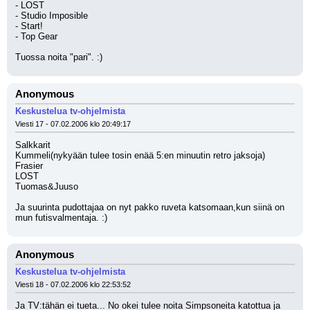
- LOST
- Studio Imposible
- Start!
- Top Gear
Tuossa noita "pari". :)
Anonymous
Keskustelua tv-ohjelmista
Viesti 17 - 07.02.2006 klo 20:49:17
Salkkarit 
Kummeli(nykyään tulee tosin enää 5:en minuutin retro jaksoja)
Frasier
LOST
Tuomas&Juuso
Ja suurinta pudottajaa on nyt pakko ruveta katsomaan,kun siinä on 
mun futisvalmentaja. :)
Anonymous
Keskustelua tv-ohjelmista
Viesti 18 - 07.02.2006 klo 22:53:52
Ja TV:tähän ei tueta... No okei tulee noita Simpsoneita katottua ja 