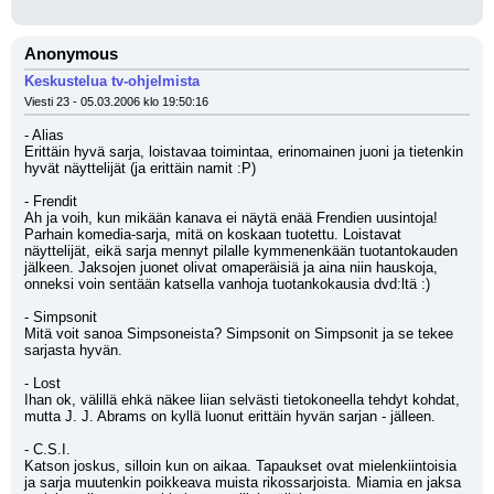
Anonymous
Keskustelua tv-ohjelmista
Viesti 23 - 05.03.2006 klo 19:50:16
- Alias
Erittäin hyvä sarja, loistavaa toimintaa, erinomainen juoni ja tietenkin 
hyvät näyttelijät (ja erittäin namit :P)
- Frendit
Ah ja voih, kun mikään kanava ei näytä enää Frendien uusintoja! 
Parhain komedia-sarja, mitä on koskaan tuotettu. Loistavat 
näyttelijät, eikä sarja mennyt pilalle kymmenenkään tuotantokauden 
jälkeen. Jaksojen juonet olivat omaperäisiä ja aina niin hauskoja, 
onneksi voin sentään katsella vanhoja tuotankokausia dvd:ltä :)
- Simpsonit
Mitä voit sanoa Simpsoneista? Simpsonit on Simpsonit ja se tekee 
sarjasta hyvän.
- Lost
Ihan ok, välillä ehkä näkee liian selvästi tietokoneella tehdyt kohdat, 
mutta J. J. Abrams on kyllä luonut erittäin hyvän sarjan - jälleen.
- C.S.I.
Katson joskus, silloin kun on aikaa. Tapaukset ovat mielenkiintoisia 
ja sarja muutenkin poikkeava muista rikossarjoista. Miamia en jaksa 