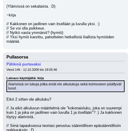
(Ylärivissä on sekalaista. :D)
~kirja
// Kakkonen on jaollinen vain itsellään ja luvulla yksi. :)
// Se voi olla poikkeus.
// Nytkö vasta ymmärsit? (hymiö)
// Yksi hymiö karsittu, pahoittelen hetkellistä liiallista hymiöiden 
määrää.
Pullasorsa
Pähkinä purtavaksi
Viesti 146 - 12.10.2009 klo 18:05:46
Lainaus käyttäjältä: kirja
Alarivissä on lukuja jotka eivät ole alkulukuja sekä kolmoseen päättyvät 
luvut.
Eikö 2 sitten ole alkuluku?
// Ja eikö alkuluvun määritelmä ole "kokonaisluku, joka on suurempi 
kuin 1 ja joka on jaollinen vain luvulla 1 ja itsellään"? :) Ja kakkonen 
löytyy alarivistä..
// Siinä tapauksessa teoriasi perustuu säännöllisen epäsäännöllisiin 
poikkeuksiin. :D