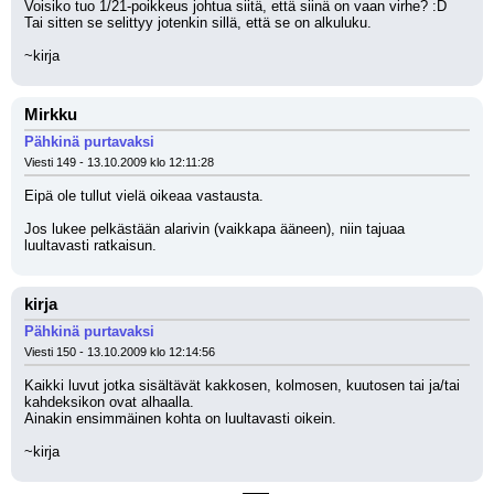
Voisiko tuo 1/21-poikkeus johtua siitä, että siinä on vaan virhe? :D
Tai sitten se selittyy jotenkin sillä, että se on alkuluku.
~kirja
Mirkku
Pähkinä purtavaksi
Viesti 149 - 13.10.2009 klo 12:11:28
Eipä ole tullut vielä oikeaa vastausta.
Jos lukee pelkästään alarivin (vaikkapa ääneen), niin tajuaa 
luultavasti ratkaisun.
kirja
Pähkinä purtavaksi
Viesti 150 - 13.10.2009 klo 12:14:56
Kaikki luvut jotka sisältävät kakkosen, kolmosen, kuutosen tai ja/tai 
kahdeksikon ovat alhaalla.
Ainakin ensimmäinen kohta on luultavasti oikein.
~kirja