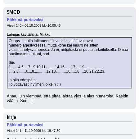
$MCD
Pähkinä purtavaksi
Viesti 140 - 06.10.2009 klo 10:00:45
Lainaus käyttäjältä: Mirkku
Ohops... luulin laittaneeni luvut niin, että luvut ovat 
numerojärjestyksessä, mutta kone kai muutti ne sitten 
viestinlähetysvaiheessa. Ja ei, neljätoista ei puutu tarkoituksella. Omaa 
huolimattomuuttani, sori.
Siis
1........4.5.....7...9.10.11..........14.15.......17.....19....................
.....2.3........6....8.............12.13...........16.....18.....20.21.22.23.
ja niin edespäin.
Toivottavasti nyt meni oikein :^)
Ahaa, luin ylempää, että pitää laittaa ylös ja alas numeroita. Käsitin 
väärin. Sori.. :-[
kirja
Pähkinä purtavaksi
Viesti 141 - 11.10.2009 klo 19:47:30