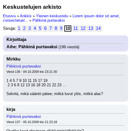
Keskustelujen arkisto
Etusivu
»
Ankkis
»
Yleinen keskustelu
»
Lorem ipsum dolor sit amet,
consectetuer...
»
Pähkinä purtavaksi
Sivuja:
1
2
3
4
5
6
7
8
9
10
11
12
13
14
Kirjoittaja
Aihe: Pähkinä purtavaksi
(199 viestiä)
Mirkku
Pähkinä purtavaksi
Viesti 136 - 04.10.2009 klo 23:21:30
1 4 5 7 9 10 11 15 17 19 
 2 3 6 8 12 13 16 18 20 21 22 23 ...
Selvitä, mikä sääntö pätee; mitkä luvut ylös, mitkä alas?
kirja
Pähkinä purtavaksi
Viesti 137 - 05.10.2009 klo 21:23:18
Ovatko luvut olevinaan allekkain/päällekkäin?