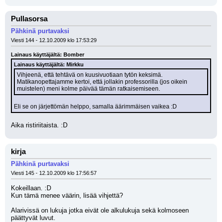
Pullasorsa
Pähkinä purtavaksi
Viesti 144 - 12.10.2009 klo 17:53:29
Lainaus käyttäjältä: Bomber
Lainaus käyttäjältä: Mirkku
Vihjeenä, että tehtävä on kuusivuotiaan tytön keksimä. 
Matikanopettajamme kertoi, että jollakin professorilla (jos oikein 
muistelen) meni kolme päivää tämän ratkaisemiseen.
Eli se on järjettömän helppo, samalla äärimmäisen vaikea :D
Aika ristiriitaista. :D
kirja
Pähkinä purtavaksi
Viesti 145 - 12.10.2009 klo 17:56:57
Kokeillaan. :D
Kun tämä menee väärin, lisää vihjettä?
Alarivissä on lukuja jotka eivät ole alkulukuja sekä kolmoseen 
päättyvät luvut.