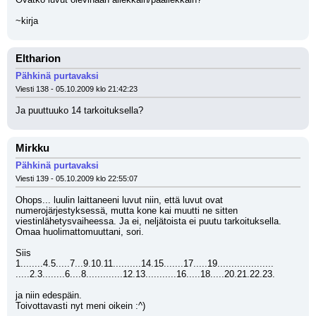
~kirja
Eltharion
Pähkinä purtavaksi
Viesti 138 - 05.10.2009 klo 21:42:23
Ja puuttuuko 14 tarkoituksella?
Mirkku
Pähkinä purtavaksi
Viesti 139 - 05.10.2009 klo 22:55:07
Ohops... luulin laittaneeni luvut niin, että luvut ovat 
numerojärjestyksessä, mutta kone kai muutti ne sitten 
viestinlähetysvaiheessa. Ja ei, neljätoista ei puutu tarkoituksella. 
Omaa huolimattomuuttani, sori.
Siis
1........4.5.....7...9.10.11..........14.15.......17.....19....................
.....2.3........6....8.............12.13...........16.....18.....20.21.22.23.
ja niin edespäin.
Toivottavasti nyt meni oikein :^)