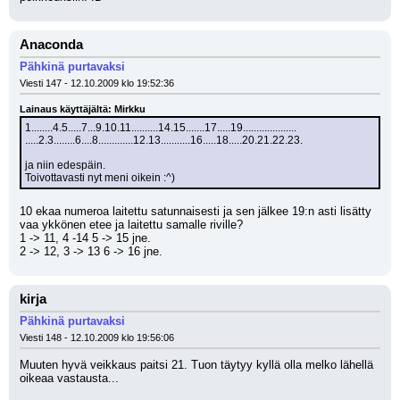
Anaconda
Pähkinä purtavaksi
Viesti 147 - 12.10.2009 klo 19:52:36
Lainaus käyttäjältä: Mirkku
1........4.5.....7...9.10.11..........14.15.......17.....19....................
.....2.3........6....8.............12.13...........16.....18.....20.21.22.23.
ja niin edespäin.
Toivottavasti nyt meni oikein :^)
10 ekaa numeroa laitettu satunnaisesti ja sen jälkee 19:n asti lisätty 
vaa ykkönen etee ja laitettu samalle riville?
1 -> 11, 4 -14 5 -> 15 jne.
2 -> 12, 3 -> 13 6 -> 16 jne.
kirja
Pähkinä purtavaksi
Viesti 148 - 12.10.2009 klo 19:56:06
Muuten hyvä veikkaus paitsi 21. Tuon täytyy kyllä olla melko lähellä 
oikeaa vastausta...