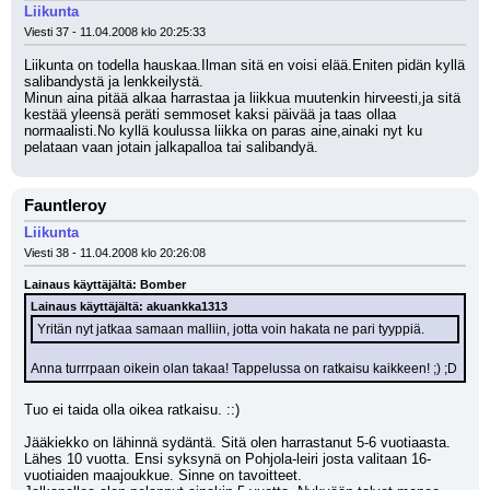
Liikunta
Viesti 37 - 11.04.2008 klo 20:25:33
Liikunta on todella hauskaa.Ilman sitä en voisi elää.Eniten pidän kyllä 
salibandystä ja lenkkeilystä.
Minun aina pitää alkaa harrastaa ja liikkua muutenkin hirveesti,ja sitä 
kestää yleensä peräti semmoset kaksi päivää ja taas ollaa 
normaalisti.No kyllä koulussa liikka on paras aine,ainaki nyt ku 
pelataan vaan jotain jalkapalloa tai salibandyä.
Fauntleroy
Liikunta
Viesti 38 - 11.04.2008 klo 20:26:08
Lainaus käyttäjältä: Bomber
Lainaus käyttäjältä: akuankka1313
Yritän nyt jatkaa samaan malliin, jotta voin hakata ne pari tyyppiä.
Anna turrrpaan oikein olan takaa! Tappelussa on ratkaisu kaikkeen! ;) ;D
Tuo ei taida olla oikea ratkaisu. ::)
Jääkiekko on lähinnä sydäntä. Sitä olen harrastanut 5-6 vuotiaasta. 
Lähes 10 vuotta. Ensi syksynä on Pohjola-leiri josta valitaan 16-
vuotiaiden maajoukkue. Sinne on tavoitteet.