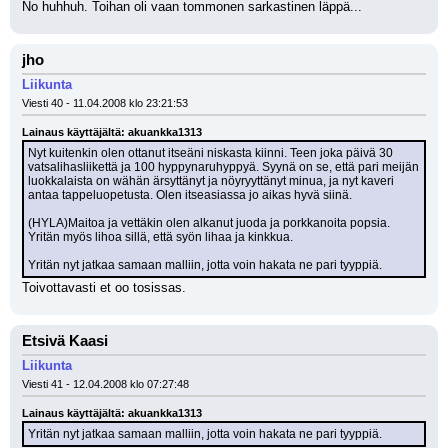
No huhhuh. Toihan oli vaan tommonen sarkastinen läppä...
jho
Liikunta
Viesti 40 - 11.04.2008 klo 23:21:53
Lainaus käyttäjältä: akuankka1313
Nyt kuitenkin olen ottanut itseäni niskasta kiinni. Teen joka päivä 30 
vatsalihasliikettä ja 100 hyppynaruhyppyä. Syynä on se, että pari meijän 
luokkalaista on wähän ärsyttänyt ja nöyryyttänyt minua, ja nyt kaveri 
antaa tappeluopetusta. Olen itseasiassa jo aikas hyvä siinä.
(HYLA)Maitoa ja vettäkin olen alkanut juoda ja porkkanoita popsia. 
Yritän myös lihoa sillä, että syön lihaa ja kinkkua.
Yritän nyt jatkaa samaan malliin, jotta voin hakata ne pari tyyppiä.
Toivottavasti et oo tosissas.
Etsivä Kaasi
Liikunta
Viesti 41 - 12.04.2008 klo 07:27:48
Lainaus käyttäjältä: akuankka1313
Yritän nyt jatkaa samaan malliin, jotta voin hakata ne pari tyyppiä.