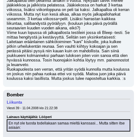
Jalkapalloa olen pelannut ainakin 5 vuotta. Nykyään talvet menee 
jääkiekkoa ja jalkkista pelatessa. Jääkiekossa on harkat 3 kertaa 
viikossa, lisäksi viikonloppuna on peli tai kaksi. Jalkapalloa oli kerran 
viikossa. Mutta nyt kun kesä alkaa, alkaa myös jalkapalloharkat 
useammin. 3 kertaa viikossa+pelit. Lisäksi harrastan kaikkea 
liikuntaa, salibandystä pyöräilyyn. (kouluun joka päivä pyörällä 
seuraavien kuuden vuoden aikana, eikö?) 
Viime kuun lopussa oli jalkapallosta testileiri jossa oli Bleep -testi. Se 
mittaa hengitystä ja kestävyyttä. Selitän sen yksinkertaisesti: 
Laitetaan eräänlainen sähkötoiminen "kani" kiskoille, joka kulkee 
pitkin urheilukentän reunaa. Sen vauhti kiihtyy kokoajan ja sen 
perässä pitäisi pysyä niin kauan kuin on mahdollista. Sain siinä 
joukkueeni kolmanneksi parhaan tuloksen joten voin sanoa että olen 
hyvässä kunnossa. Tosin huonojakin kohtia löytyy mm. painonnostot 
ja leuanveto.
Ruokapuolesta sen verran, että yritän syödä kunnolla mutta koulussa 
on joskus niin pahaa ruokaa ettei voi syödä. Maitoa juon joka päivä 
koulussa kaksi lasillista. Mutta joskus tulee naposteltua karkkia. :s
Bomber
Liikunta
Viesti 39 - 11.04.2008 klo 21:22:38
Lainaus käyttäjältä: Lööperi
En nyt ole tuosta todellakaan samaa mieltä kanssasi... Mutta sitten itse 
asiaan: