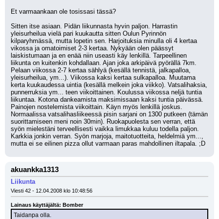
Et varmaankaan ole tosissasi tässä? 
Sitten itse asiaan. Pidän liikunnasta hyvin paljon. Harrastin 
yleisurheilua vielä pari kuukautta sitten Oulun Pyrinnön 
kilparyhmässä, mutta lopetin sen. Harjoituksia minulla oli 4 kertaa 
vikossa ja omatoimiset 2-3 kertaa. Nykyään olen päässyt 
laiskistumaan ja en enää niin useasti käy lenkillä. Tarpeellinen 
liikunta on kuitenkin kohdallaan. Ajan joka arkipäivä pyörällä 7km. 
Pelaan viikossa 2-7 kertaa sählyä (kesällä tennistä, jalkapalloa, 
yleisurheilua, ym...). Viikossa kaksi kertaa sulkapalloa. Muutama 
kerta kuukaudessa uintia (kesällä melkein joka viikko). Vatsalihaksia, 
punnerruksia ym... teen viikoittainen. Koulussa viikossa neljä tuntia 
liikuntaa. Kotona dankeamista maksimissaan kaksi tuntia päivässä. 
Painojen nostelemista viikoittain. Käyn myös lenkillä joskus. 
Normaalissa vatsalihasliikeessä pisin sarjani on 1300 putkeen (tämän 
suorittamiseen meni noin 30min). Ruokapuolesta sen verran, että 
syön mielestäni terveellisesti vaikka limukkaa kuluu todella paljon. 
Karkkia jonkin verran. Syön marjoja, maitotuotteita, heldelmiä ym..., 
mutta ei se eilinen pizza ollut varmaan paras mahdollinen iltapala. ;D
akuankka1313
Liikunta
Viesti 42 - 12.04.2008 klo 10:48:56
Lainaus käyttäjältä: Bomber
Taidanpa olla.