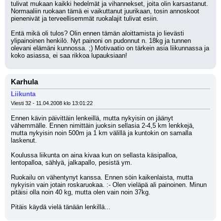
tulivat mukaan kaikki hedelmät ja vihannekset, joita olin karsastanut. 
Normaaliin ruokaan tämä ei vaikuttanut juurikaan, tosin annoskoot 
pienenivät ja terveellisemmät ruokalajit tulivat esiin.
Entä mikä oli tulos? Olin ennen tämän aloittamista jo lievästi 
ylipainoinen henkilö. Nyt painoni on pudonnut n. 18kg ja tunnen 
olevani elämäni kunnossa. ;) Motivaatio on tärkein asia liikunnassa ja 
koko asiassa, ei saa rikkoa lupauksiaan!
Karhula
Liikunta
Viesti 32 - 11.04.2008 klo 13:01:22
Ennen kävin päivittäin lenkeillä, mutta nykyisin on jäänyt 
vähemmälle. Ennen nimittäin juoksin sellasia 2-4,5 km lenkkejä, 
mutta nykyisin noin 500m ja 1 km välillä ja kuntokin on samalla 
laskenut. 
Koulussa liikunta on aina kivaa kun on sellasta käsipalloa, 
lentopalloa, sählyä, jalkapallo, pesistä ym.
Ruokailu on vähentynyt kanssa. Ennen söin kaikenlaista, mutta 
nykyisin vain jotain roskaruokaa. :- Olen vieläpä ali painoinen. Minun 
pitäisi olla noin 40 kg, mutta olen vain noin 37kg. 
Pitäis käydä vielä tänään lenkillä...