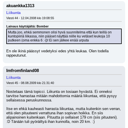
akuankka1313
Liikunta
Viesti 44 - 12.04.2008 klo 19:08:55
Lainaus käyttäjältä: Bomber
Mutta joo, ehkä semmonen olisi hyvä suunnitelma että kun teillä on 
kuntopiiriä liikassa, niin pääset näyttää niille ku vetäset leukoja 10 
putkeen (oma enkka 6 :-[)! Ei sen jälkee enää urputa
En ole ikinä päässyt vedetyksi edes yhtä leukaa. Olen todella 
rappeutunut.
Imfromfinland08
Liikunta
Viesti 45 - 08.08.2009 klo 21:31:40
Nostetaas tämä topicci. Liikunta on tosiaan hyvästä. Ei onneksi 
tarvitse harrastaa mitään mahdottomia määriä liikuntaa, että pysyy 
sellaisessa peruskunnossa. 
Itse en ehkä kauheasti harrasta liikuntaa, mutta kuitenkin sen verran, 
että olen pituuteeni verrattuna ihan sopivan hoikka. En siis 
alipainoinen kuitenkaan. Pituutta jo sellaiset 179 cm (siis pituuteni). 
:D Tänään tuli pyöräiltyä ihan kunnolla, noin 20 km. :)