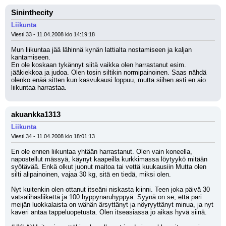
Sininthecity
Liikunta
Viesti 33 - 11.04.2008 klo 14:19:18
Mun liikuntaa jää lähinnä kynän lattialta nostamiseen ja kaljan 
kantamiseen.
En ole koskaan tykännyt siitä vaikka olen harrastanut esim. 
jääkiekkoa ja judoa. Olen tosin siltikin normipainoinen. Saas nähdä 
olenko enää sitten kun kasvukausi loppuu, mutta siihen asti en aio 
liikuntaa harrastaa.
akuankka1313
Liikunta
Viesti 34 - 11.04.2008 klo 18:01:13
En ole ennen liikuntaa yhtään harrastanut. Olen vain koneella, 
napostellut mässyä, käynyt kaapeilla kurkkimassa löytyykö mitään 
syötävää. Enkä olkut juonut maitoa tai vettä kuukausiin Mutta olen 
silti alipainoinen, vajaa 30 kg, sitä en tiedä, miksi olen.
Nyt kuitenkin olen ottanut itseäni niskasta kiinni. Teen joka päivä 30 
vatsalihasliikettä ja 100 hyppynaruhyppyä. Syynä on se, että pari 
meijän luokkalaista on wähän ärsyttänyt ja nöyryyttänyt minua, ja nyt 
kaveri antaa tappeluopetusta. Olen itseasiassa jo aikas hyvä siinä.