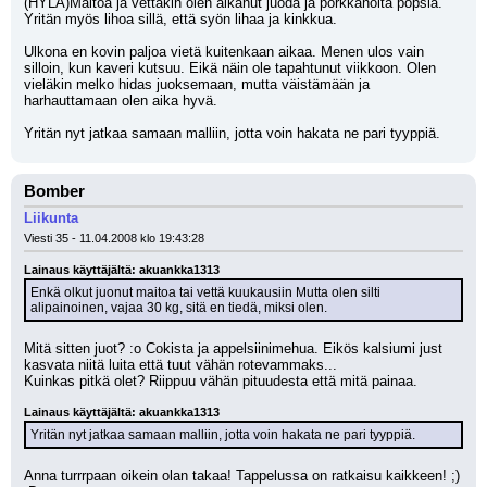
(HYLA)Maitoa ja vettäkin olen alkanut juoda ja porkkanoita popsia. 
Yritän myös lihoa sillä, että syön lihaa ja kinkkua.
Ulkona en kovin paljoa vietä kuitenkaan aikaa. Menen ulos vain 
silloin, kun kaveri kutsuu. Eikä näin ole tapahtunut viikkoon. Olen 
vieläkin melko hidas juoksemaan, mutta väistämään ja 
harhauttamaan olen aika hyvä.
Yritän nyt jatkaa samaan malliin, jotta voin hakata ne pari tyyppiä.
Bomber
Liikunta
Viesti 35 - 11.04.2008 klo 19:43:28
Lainaus käyttäjältä: akuankka1313
Enkä olkut juonut maitoa tai vettä kuukausiin Mutta olen silti 
alipainoinen, vajaa 30 kg, sitä en tiedä, miksi olen.
Mitä sitten juot? :o Cokista ja appelsiinimehua. Eikös kalsiumi just 
kasvata niitä luita että tuut vähän rotevammaks...
Kuinkas pitkä olet? Riippuu vähän pituudesta että mitä painaa.
Lainaus käyttäjältä: akuankka1313
Yritän nyt jatkaa samaan malliin, jotta voin hakata ne pari tyyppiä.
Anna turrrpaan oikein olan takaa! Tappelussa on ratkaisu kaikkeen! ;) 