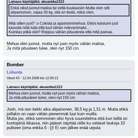
Lainaus käyttäjältä: akuankka1313
Enkä olkut juonut maitoa tai vettä kuukausiin Mutta olen silti 
alipainoinen, vajaa 30 kg, sitä en tiedä, miksi olen.
Mitä sitten juot? :o Cokista ja appelsiinimehua. Eikös kalsiumi just 
kasvata niitä luita että tuut vähän rotevammaks...
Kuinkas pitkä olet? Riippuu vähän pituudesta että mitä painaa.
Mehua olen juonut, mutta nyt juon myös vähän maitoa,
Ja mitä pituuteen tulee, olen nyt 150 cm.
Bomber
Liikunta
Viesti 43 - 12.04.2008 klo 12:09:12
Lainaus käyttäjältä: akuankka1313
Mehua olen juonut, mutta nyt juon myös vähän maitoa,
Ja mitä pituuteen tulee, olen nyt 150 cm.
Jooh, mä oon itekki aika alipainonen, 36,5 kg ja 1,51 m. Mutta ehkä 
joillakin on vaan vähän pienemmät luut kuin muilla.
Mutta joo, ehkä semmonen olisi hyvä suunnitelma että kun teillä on 
kuntopiiriä liikassa, niin pääset näyttää niille ku vetäset leukoja 10 
putkeen (oma enkka 6 :-[)! Ei sen jälkee enää urputa