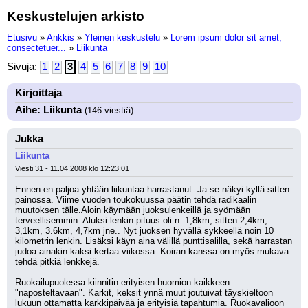
Keskustelujen arkisto
Etusivu
»
Ankkis
»
Yleinen keskustelu
»
Lorem ipsum dolor sit amet,
consectetuer...
»
Liikunta
Sivuja:
1
2
3
4
5
6
7
8
9
10
Kirjoittaja
Aihe: Liikunta
(146 viestiä)
Jukka
Liikunta
Viesti 31 - 11.04.2008 klo 12:23:01
Ennen en paljoa yhtään liikuntaa harrastanut. Ja se näkyi kyllä sitten 
painossa. Viime vuoden toukokuussa päätin tehdä radikaalin 
muutoksen tälle.Aloin käymään juoksulenkeillä ja syömään 
terveellisemmin. Aluksi lenkin pituus oli n. 1,8km, sitten 2,4km, 
3,1km, 3.6km, 4,7km jne.. Nyt juoksen hyvällä sykkeellä noin 10 
kilometrin lenkin. Lisäksi käyn aina välillä punttisalilla, sekä harrastan 
judoa ainakin kaksi kertaa viikossa. Koiran kanssa on myös mukava 
tehdä pitkiä lenkkejä. 
Ruokailupuolessa kiinnitin erityisen huomion kaikkeen 
"naposteltavaan". Karkit, keksit ynnä muut joutuivat täyskieltoon 
lukuun ottamatta karkkipäivää ja erityisiä tapahtumia. Ruokavalioon 