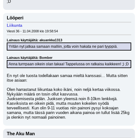
;D
Lööperi
Liikunta
Viesti 36 - 11.04.2008 klo 19:58:54
Lainaus käyttäjältä: akuankka1313
Yritän nyt jatkaa samaan malliin, jotta voin hakata ne pari tyyppiä.
Lainaus käyttäjältä: Bomber
Anna turrrpaan oikein olan takaa! Tappelussa on ratkaisu kaikkeen! ;) ;D
En nyt ole tuosta todellakaan samaa mieltä kanssasi... Mutta sitten 
itse asiaan:
Olen harrastanut liikuntaa koko ikäni, noin neljä kertaa viikossa. 
Nykyään määrä on tosin ollut kasvussa.
Juoksemisesta pidän. Juoksen yleensä noin 8-10km lenkkejä.
Kasviksista en oikein pidä, mutta muuten kokeilen syödä 
terveellisesti. Kun olin 9-11 vuotias niin painoni pysyi kokoajan 
samana, mutta tässä parin vuoden aikana painoa on tullut lisää 25kg 
ja olenkin nyt normaali painoinen.
The Aku Man