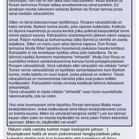
rahoistaan, niin hän ei sen takia laita niitä pankkiin. Mutta Barksin ja 
Rosan tarinoissa Roope laittaa ansaitsemansa rahat pankkiin. En 
ainakaan muista lukeneeni sellaista Barksin tai Rosan tarinaa jossa 
rahat viedään rahasäiliöön.
Sitten on tämä betoniporsaan tyylittömyys. Roopen rahasäiliöstä on 
kaksi versiota; Barksin luoma kuutio, joka sijaisee kukkulalla. Kukkula 
on täynnä maamiinoja ja suuria kenkiä jotka potkivat kaupustelijat sinne 
minne pippuri kasvaa. Rähäsäilion sisäänkäynnin jälkeen eteen saapuu 
ansat. Paljon nastoja ja karhunrautoja lattia täynnä ja seinillä on aseita 
ladattuna. Sitten on myös suuri allas täynnä happoa. Don Rosan 
tarinassa Musta Ritari tapahtuu kyseisessä paikassa hauska kohtaus. 
Rahasäiliö ei ole kovinkaan tyylikäs ulkoa päin katsottuna. Se on 
lähinnä näyttää Bomberin mainitsema "virheeltä". Mutta Don Rosa on 
suunitellut entisen opiskelukaverinsa kanssa hyvät pohjapiirustukset 
Roopen rahasäiliöstä. Siinä nähdään ettei rahasäiliö ole mikään "virhe". 
Toinen versio rahasäiliöstä on tyyliltään samantaipainen kuni Barksin 
luoma, mutta katolla on suuri kupoli, jonka päässä on antenni. Tässä 
rahasäiliössä on monenmoista härveliä jotka ovat joskus erittäin 
huvittaviakin. Rahasäiliön toista versiota käyttävät lähinnä italialaiset 
ankantekijät.
Tämä rahasäiliö ei näytä miltään "virheeltä" vaan hyvin suunitellulta 
rakennukselta, jota se onkin.
Yksi oma huomaavani virhe tapahtuu Rosan tarinassa Matka maan 
keskipisteeseen. Ankat matkustavat siinä Maan keskipisteeseen jossa 
on todella kuuma. Miten he selviävät hengissä sieltä? Luin tuo tarinan 
kauan sitten joten en muista käyttivätkö he siinä jotain Pellen keksintöä 
apunaan. Miten on, käyttivätkö vai eivät?
 Halusin vielä vastata tuohon maan keskipiste juttuun. :) 
Muistaakseni heillä oli ensin jonkinmoiset hengityslaitteet jotka 
kuitenkin otettiin pois kun huomattiin että tunnelissa oli ilmaa. 