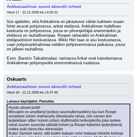
Ankkamaailman suuret absurdit virheet
Viesti 17 - 22.12.2008 klo 14:30:31
Itse ajattelen, että Ankkalinna on jakautunut vähän kahteen osaan: 
hiiret asuvat pohjoisessa, ankat etelässä. Ankkalinnan todellinen 
keskusta on pohjoisessa, jossa on pilvenpiirtäjiä enemmänkin ja 
etelässä on rauhallisempaa. Roopen rahasäiliö on Ankkalinnan 
eteläpuoliskon keskustassa. Mikki Hiiri taas ei asu keskustassa, 
vaan pohjoisankkalinnaa vieläkin pohjoisemmassa paikassa, jossa 
on jälleen rauhallista.
Esim. Barskin Taikatiimalasi -tarinassa Ankat ovat katselemassa 
Ankkalinnan pohjoispuolta ensimmäisessä ruudussa.
Oskuarts
Ankkamaailman suuret absurdit virheet
Viesti 18 - 22.12.2008 klo 15:47:46
Lainaus käyttäjältä: Peetukka
Hyvän aiheet pistit!
Minuakin on arsyttänyt (joskus suunnattomastikin) tuo kun Roope 
ansaitsee jollain mahtavalla liikeidealla rahaa, niin saman tein 
kuljetetaan sitten holviin jollain älyttömällä helikopterilla joka laskee 
rahat suuren suuresta säkistä holviin ja Roope katselee tyytyväisenä 
nokka auki oleva Aku vieressään.
Kuten Samuel sanoi, että tuskin kukaan voisi maksaa hänelle korkoja 