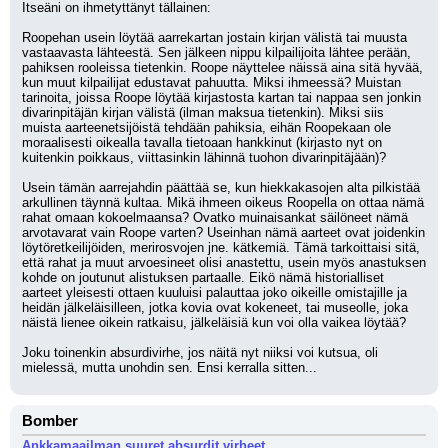
Itseäni on ihmetyttänyt tällainen:
Roopehan usein löytää aarrekartan jostain kirjan välistä tai muusta 
vastaavasta lähteestä. Sen jälkeen nippu kilpailijoita lähtee perään, 
pahiksen rooleissa tietenkin. Roope näyttelee näissä aina sitä hyvää, 
kun muut kilpailijat edustavat pahuutta. Miksi ihmeessä? Muistan 
tarinoita, joissa Roope löytää kirjastosta kartan tai nappaa sen jonkin 
divarinpitäjän kirjan välistä (ilman maksua tietenkin). Miksi siis 
muista aarteenetsijöistä tehdään pahiksia, eihän Roopekaan ole 
moraalisesti oikealla tavalla tietoaan hankkinut (kirjasto nyt on 
kuitenkin poikkaus, viittasinkin lähinnä tuohon divarinpitäjään)?
Usein tämän aarrejahdin päättää se, kun hiekkakasojen alta pilkistää 
arkullinen täynnä kultaa. Mikä ihmeen oikeus Roopella on ottaa nämä 
rahat omaan kokoelmaansa? Ovatko muinaisankat säilöneet nämä 
arvotavarat vain Roope varten? Useinhan nämä aarteet ovat joidenkin 
löytöretkeilijöiden, merirosvojen jne. kätkemiä. Tämä tarkoittaisi sitä, 
että rahat ja muut arvoesineet olisi anastettu, usein myös anastuksen 
kohde on joutunut alistuksen partaalle. Eikö nämä historialliset 
aarteet yleisesti ottaen kuuluisi palauttaa joko oikeille omistajille ja 
heidän jälkeläisilleen, jotka kovia ovat kokeneet, tai museolle, joka 
näistä lienee oikein ratkaisu, jälkeläisiä kun voi olla vaikea löytää? 
Joku toinenkin absurdivirhe, jos näitä nyt niiksi voi kutsua, oli 
mielessä, mutta unohdin sen. Ensi kerralla sitten...
Bomber
Ankkamaailman suuret absurdit virheet