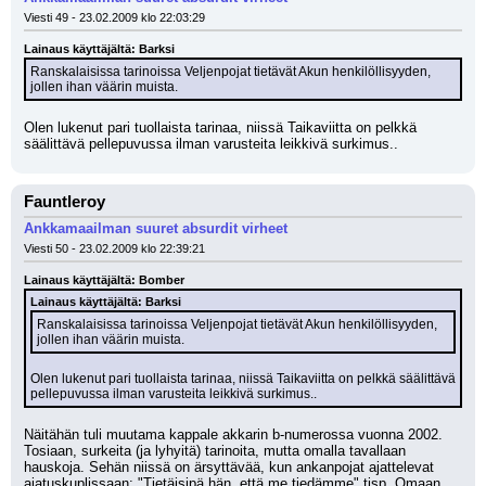
Viesti 49 - 23.02.2009 klo 22:03:29
Lainaus käyttäjältä: Barksi
Ranskalaisissa tarinoissa Veljenpojat tietävät Akun henkilöllisyyden, 
jollen ihan väärin muista.
Olen lukenut pari tuollaista tarinaa, niissä Taikaviitta on pelkkä 
säälittävä pellepuvussa ilman varusteita leikkivä surkimus..
Fauntleroy
Ankkamaailman suuret absurdit virheet
Viesti 50 - 23.02.2009 klo 22:39:21
Lainaus käyttäjältä: Bomber
Lainaus käyttäjältä: Barksi
Ranskalaisissa tarinoissa Veljenpojat tietävät Akun henkilöllisyyden, 
jollen ihan väärin muista.
Olen lukenut pari tuollaista tarinaa, niissä Taikaviitta on pelkkä säälittävä 
pellepuvussa ilman varusteita leikkivä surkimus..
Näitähän tuli muutama kappale akkarin b-numerossa vuonna 2002. 
Tosiaan, surkeita (ja lyhyitä) tarinoita, mutta omalla tavallaan 
hauskoja. Sehän niissä on ärsyttävää, kun ankanpojat ajattelevat 
ajatuskuplissaan: "Tietäisipä hän, että me tiedämme" tjsp. Omaan 