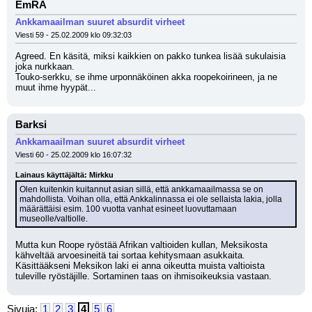
EmRA
Ankkamaailman suuret absurdit virheet
Viesti 59 - 25.02.2009 klo 09:32:03
Agreed. En käsitä, miksi kaikkien on pakko tunkea lisää sukulaisia 
joka nurkkaan.
Touko-serkku, se ihme urponnäköinen akka roopekoirineen, ja ne 
muut ihme hyypät...
Barksi
Ankkamaailman suuret absurdit virheet
Viesti 60 - 25.02.2009 klo 16:07:32
Lainaus käyttäjältä: Mirkku
Olen kuitenkin kuitannut asian sillä, että ankkamaailmassa se on 
mahdollista. Voihan olla, että Ankkalinnassa ei ole sellaista lakia, jolla 
määrättäisi esim. 100 vuotta vanhat esineet luovuttamaan 
museolle/valtiolle.
Mutta kun Roope ryöstää Afrikan valtioiden kullan, Meksikosta 
kähveltää arvoesineitä tai sortaa kehitysmaan asukkaita. 
Käsittääkseni Meksikon laki ei anna oikeutta muista valtioista 
tuleville ryöstäjille. Sortaminen taas on ihmisoikeuksia vastaan.
Sivuja:
1
2
3
4
5
6