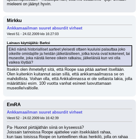
mieleeni on jäänyt hyvin.
Mirkku
Ankkamaailman suuret absurdit virheet
Viesti 51 - 24.02.2009 klo 16:27:03
Lainaus käyttäjältä: Barksi
Eikö nämä historialliset aarteet yleisesti ottaen kuuluisi palauttaa joko 
oikeille omistajille ja heidän jälkeläisilleen, jotka kovia ovat kokeneet, tai 
museolle, joka näistä lienee oikein ratkaisu, jälkeläisiä kun voi olla 
vaikea löytää?
Itsekin olen ihmetellyt sitä, että Roope saa pitää aarteet itsellään. 
Olen kuitenkin kuitannut asian sillä, että ankkamaailmassa se on 
mahdollista. Voihan olla, että Ankkalinnassa ei ole sellaista lakia, jolla 
määrättäisi esim. 100 vuotta vanhat esineet luovuttamaan 
museolle/valtiolle.
EmRA
Ankkamaailman suuret absurdit virheet
Viesti 52 - 24.02.2009 klo 16:42:39
Pa- Huonot piirtäjäthän siinä on kyseessä?
Joissain tarinoissa Roope ajattelee vain itsekkäästi rahaa,
kun taas toisissa Roope on tunteellinen rikas henkilö, jolla on rahaa 