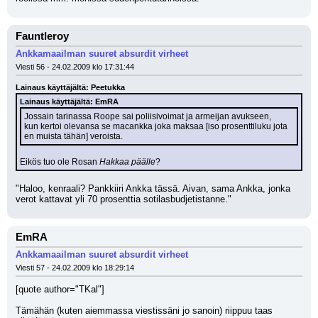
Fauntleroy
Ankkamaailman suuret absurdit virheet
Viesti 56 - 24.02.2009 klo 17:31:44
Lainaus käyttäjältä: Peetukka
Lainaus käyttäjältä: EmRA
Jossain tarinassa Roope sai poliisivoimat ja armeijan avukseen,
kun kertoi olevansa se macankka joka maksaa [iso prosenttiluku jota 
en muista tähän] veroista.
Eikös tuo ole Rosan 
Hakkaa päälle
?
"Haloo, kenraali? Pankkiiri Ankka tässä. Aivan, sama Ankka, jonka 
verot kattavat yli 70 prosenttia sotilasbudjetistanne."
EmRA
Ankkamaailman suuret absurdit virheet
Viesti 57 - 24.02.2009 klo 18:29:14
[quote author="TKal"]
Tämähän (kuten aiemmassa viestissäni jo sanoin) riippuu taas 