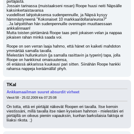
piirtäjästä.
Jossain tarinassa (muistaakseni rosan) Roope huusi neiti Näpsälle 
kaksinkertaistavansa
vuodelliset lahjoituksensa sudenpennuille, ja Näpsä kysyy 
hämmästyneenä "Kokonaiset 10 markkaa/dollaria/euroa?"
..Ja lahjoittihan hän sudenpennuille ovennupin muuttaessaan 
ankkalinnaan!
Mutta toisten piirtämänä Roope taas perii jokaisen velan ja nappaa 
jokaisen rahan minkä saada voi.
Roope on sen verran laaja hahmo, että hänet on kaiketi mahdoton 
ymmärtää samalla tavalla.
Mielestäni hullunkurisin (ja samalla rasittavin ja typerin) tapa, jolla 
Roope on hankkinut omaisuutensa,
oli eräässä akkarissa kuukausi pari sitten. Siinähän Roope hankki 
rahansa nappeja keräämällä! phyh.
TKal
Ankkamaailman suuret absurdit virheet
Viesti 58 - 25.02.2009 klo 07:25:08
On totta, että eri piirtäjät näkevät Roopen eri tavalla. Itse kerroin 
viestissäni, millä tavalla itse näen kyseisen hahmon - mielestäni eri 
piirtäjillä on oikeus pieniin vapauksiin, kunhan barksilaisia faktoja ei 
liiaksi rikota. ;)