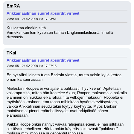
EmRA
Ankkamaailman suuret absurdit virheet
Viesti 54 - 24.02.2009 klo 17:23:51
Kuulostaa ainakin siltä.
Viimeksi kun luin kyseisen tarinan Englanninkielisenä nimellä 
Attaaack!
TKal
Ankkamaailman suuret absurdit virheet
Viesti 55 - 24.02.2009 klo 17:27:15
En nyt viitsi lainata tuota Barksin viestiä, mutta voisin kyllä kertoa 
oman kantani asiaan.
Mielestäni Roopea ei voi ajatella puhtaasti "hyviksenä". Ajatellaan 
vaikkapa sitä, miten hän kohtelee Akua; Roopen maksamalla palkalla 
eläminen on niukkaa eikä rahaa riitä velkojen maksuun. Roopelta ei 
myöskään koskaan irtoa rahaa mihinkään hyväntekeväisyyteen, 
vaikka Ankkalinnan seudultakin löytyy köyhyyttä. Myös Barksin 
mainitsemat pienet epärehellisyydet ovat arkipäivää hänen 
elämässään.
Vaikka Roope onkin nähnyt vaivaa rahojensa eteen, ei hän siltikään 
ole täysin rehellinen. Häntä onkin käytetty loistavasti "pahiksen" 
roolissa mm. monissa sudenpentutarinoissa.