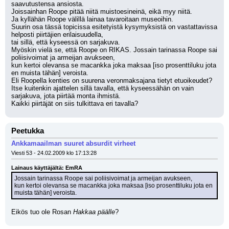
saavutustensa ansiosta.
Joissainhan Roope pitää niitä muistoesineinä, eikä myy niitä.
Ja kyllähän Roope välillä lainaa tavaroitaan museoihin.
Suurin osa tässä topicissa esitetyistä kysymyksistä on vastattavissa 
helposti piirtäjien erilaisuudella,
tai sillä, että kyseessä on sarjakuva.
Myöskin vielä se, että Roope on RIKAS. Jossain tarinassa Roope sai 
poliisivoimat ja armeijan avukseen,
kun kertoi olevansa se macankka joka maksaa [iso prosenttiluku jota 
en muista tähän] veroista.
Eli Roopella kenties on suurena veronmaksajana tietyt etuoikeudet?
Itse kuitenkin ajattelen sillä tavalla, että kyseessähän on vain 
sarjakuva, jota piirtää monta ihmistä.
Kaikki piirtäjät on siis tulkittava eri tavalla?
Peetukka
Ankkamaailman suuret absurdit virheet
Viesti 53 - 24.02.2009 klo 17:13:28
Lainaus käyttäjältä: EmRA
Jossain tarinassa Roope sai poliisivoimat ja armeijan avukseen,
kun kertoi olevansa se macankka joka maksaa [iso prosenttiluku jota en 
muista tähän] veroista.
Eikös tuo ole Rosan 
Hakkaa päälle
?