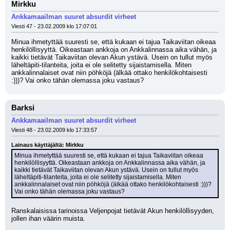
Mirkku
Ankkamaailman suuret absurdit virheet
Viesti 47 - 23.02.2009 klo 17:07:01
Minua ihmetyttää suuresti se, että kukaan ei tajua Taikaviitan oikeaa 
henkilöllisyyttä. Oikeastaan ankkoja on Ankkalinnassa aika vähän, ja 
kaikki tietävät Taikaviitan olevan Akun ystävä. Usein on tullut myös 
läheltäpiti-tilanteita, joita ei ole selitetty sijaistamisella. Miten 
ankkalinnalaiset ovat niin pöhköjä (älkää ottako henkilökohtaisesti 
:)))? Vai onko tähän olemassa joku vastaus?
Barksi
Ankkamaailman suuret absurdit virheet
Viesti 48 - 23.02.2009 klo 17:33:57
Lainaus käyttäjältä: Mirkku
Minua ihmetyttää suuresti se, että kukaan ei tajua Taikaviitan oikeaa 
henkilöllisyyttä. Oikeastaan ankkoja on Ankkalinnassa aika vähän, ja 
kaikki tietävät Taikaviitan olevan Akun ystävä. Usein on tullut myös 
läheltäpiti-tilanteita, joita ei ole selitetty sijaistamisella. Miten 
ankkalinnalaiset ovat niin pöhköjä (älkää ottako henkilökohtaisesti :)))? 
Vai onko tähän olemassa joku vastaus?
Ranskalaisissa tarinoissa Veljenpojat tietävät Akun henkilöllisyyden, 
jollen ihan väärin muista.