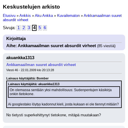
Keskustelujen arkisto
Etusivu
»
Ankkis
»
Aku Ankka
»
Kuvailematon
»
Ankkamaailman suuret
absurdit virheet
Sivuja:
1
2
3
4
5
6
Kirjoittaja
Aihe: Ankkamaailman suuret absurdit virheet
(85 viestiä)
akuankka1313
Ankkamaailman suuret absurdit virheet
Viesti 46 - 22.01.2009 klo 20:13:28
Lainaus käyttäjältä: Bomber
Lainaus käyttäjältä: akuankka1313
On olemassa sentään yksi mahdollisuus: Sudenpentujen käsikirja 
onkin tietokone.
Ai googlestako löytyy kadonnut kieli, josta kukaan ei ole tiennyt mitään?
No tietysti superkehittynyt tietokone, mitäpä muutakaan?