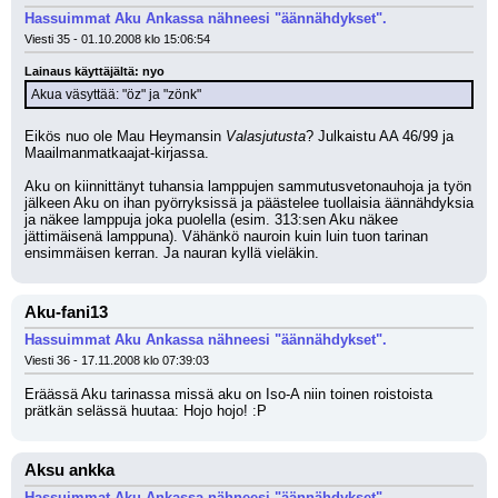
Hassuimmat Aku Ankassa nähneesi "äännähdykset".
Viesti 35 - 01.10.2008 klo 15:06:54
Lainaus käyttäjältä: nyo
Akua väsyttää: "öz" ja "zönk"
Eikös nuo ole Mau Heymansin 
Valasjutusta
? Julkaistu AA 46/99 ja 
Maailmanmatkaajat-kirjassa. 
Aku on kiinnittänyt tuhansia lamppujen sammutusvetonauhoja ja työn 
jälkeen Aku on ihan pyörryksissä ja päästelee tuollaisia äännähdyksia 
ja näkee lamppuja joka puolella (esim. 313:sen Aku näkee 
jättimäisenä lamppuna). Vähänkö nauroin kuin luin tuon tarinan 
ensimmäisen kerran. Ja nauran kyllä vieläkin.
Aku-fani13
Hassuimmat Aku Ankassa nähneesi "äännähdykset".
Viesti 36 - 17.11.2008 klo 07:39:03
Eräässä Aku tarinassa missä aku on Iso-A niin toinen roistoista 
prätkän selässä huutaa: Hojo hojo! :P
Aksu ankka
Hassuimmat Aku Ankassa nähneesi "äännähdykset".