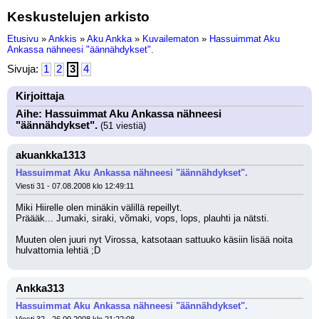
Keskustelujen arkisto
Etusivu
»
Ankkis
»
Aku Ankka
»
Kuvailematon
»
Hassuimmat Aku
Ankassa nähneesi "äännähdykset".
Sivuja:
1
2
3
4
Kirjoittaja
Aihe: Hassuimmat Aku Ankassa nähneesi
"äännähdykset".
(51 viestiä)
akuankka1313
Hassuimmat Aku Ankassa nähneesi "äännähdykset".
Viesti 31 - 07.08.2008 klo 12:49:11
Miki Hiirelle olen minäkin välillä repeillyt.
Präääk... Jumaki, siraki, võmaki, vops, lops, plauhti ja nätsti.
Muuten olen juuri nyt Virossa, katsotaan sattuuko käsiin lisää noita 
hulvattomia lehtiä ;D
Ankka313
Hassuimmat Aku Ankassa nähneesi "äännähdykset".