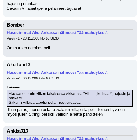
hajosin ja rankasti.
Sakarin Villapaitapeliä pelanneet tajuavat.
Bomber
Hassuimmat Aku Ankassa nähneesi "äännähdykset".
Viesti 41 - 28.11.2008 klo 16:56:30
On muuten nerokas peli.
Aku-fani13
Hassuimmat Aku Ankassa nähneesi "äännähdykset".
Viesti 42 - 06.12.2008 klo 08:03:13
Lainaus:
Aku sanoi parin viikon takaisessa Akkarissa "Hih hii, kutittaa!", hajosin ja 
rankasti.
Sakarin Villapaitapeliä pelanneet tajuavat.
 Ihan paras, läpi on pelattu Sakarin villapaita peli. Toinen hyvä on 
myös jullen Stringi pelisori vaihoin aihetta pahoittelen
Ankka313
Hassuimmat Aku Ankassa nähneesi "äännähdykset".