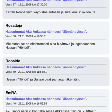
Viesti 37 - 17.11.2008 klo 17:30:30
Kerran Roope yritti käynistää autoaan ja siitä kuului: ökööä :D
Rosattaja
Hassuimmat Aku Ankassa nähneesi "äännähdykset".
Viesti 38 - 21.11.2008 klo 16:58:11
Mielestäni se on ehdottomasti aina huvittava ja legendaarinen 
Hessun "Höhöö!".
Ronaldo
Hassuimmat Aku Ankassa nähneesi "äännähdykset".
Viesti 39 - 22.11.2008 klo 11:54:51
Hessun "Höhöö" ja Banzai ovat parhaita näkemiäni.
EmRA
Hassuimmat Aku Ankassa nähneesi "äännähdykset".
Viesti 40 - 28.11.2008 klo 16:52:59
Aku sanoi parin viikon takaisessa Akkarissa "Hih hii, kutittaa!", 