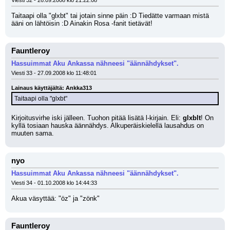
Viesti 32 - 26.09.2008 klo 21:22:08
Taitaapi olla "glxbt" tai jotain sinne päin :D Tiedätte varmaan mistä 
ääni on lähtöisin :D Ainakin Rosa -fanit tietävät!
Fauntleroy
Hassuimmat Aku Ankassa nähneesi "äännähdykset".
Viesti 33 - 27.09.2008 klo 11:48:01
Lainaus käyttäjältä: Ankka313
Taitaapi olla "glxbt"
Kirjoitusvirhe iski jälleen. Tuohon pitää lisätä l-kirjain. Eli: 
glxblt
! On 
kyllä tosiaan hauska äännähdys. Alkuperäiskielellä lausahdus on 
muuten sama.
nyo
Hassuimmat Aku Ankassa nähneesi "äännähdykset".
Viesti 34 - 01.10.2008 klo 14:44:33
Akua väsyttää: "öz" ja "zönk"
Fauntleroy