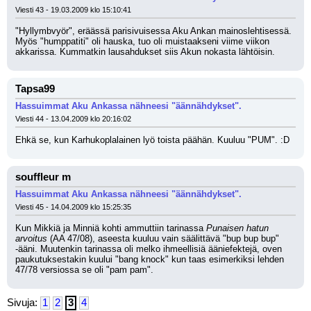
Viesti 43 - 19.03.2009 klo 15:10:41
"Hyllymbvyör", eräässä parisivuisessa Aku Ankan mainoslehtisessä. 
Myös "humppatiti" oli hauska, tuo oli muistaakseni viime viikon 
akkarissa. Kummatkin lausahdukset siis Akun nokasta lähtöisin.
Tapsa99
Hassuimmat Aku Ankassa nähneesi "äännähdykset".
Viesti 44 - 13.04.2009 klo 20:16:02
Ehkä se, kun Karhukoplalainen lyö toista päähän. Kuuluu "PUM". :D
souffleur m
Hassuimmat Aku Ankassa nähneesi "äännähdykset".
Viesti 45 - 14.04.2009 klo 15:25:35
Kun Mikkiä ja Minniä kohti ammuttiin tarinassa 
Punaisen hatun 
arvoitus
 (AA 47/08), aseesta kuuluu vain säälittävä "bup bup bup" 
-ääni. Muutenkin tarinassa oli melko ihmeellisiä ääniefektejä, oven 
paukutuksestakin kuului "bang knock" kun taas esimerkiksi lehden 
47/78 versiossa se oli "pam pam".
Sivuja:
1
2
3
4