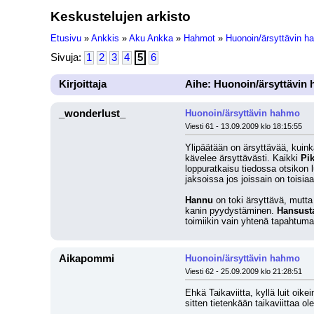
Keskustelujen arkisto
Etusivu
»
Ankkis
»
Aku Ankka
»
Hahmot
»
Huonoin/ärsyttävin h
Sivuja:
1
2
3
4
5
6
Kirjoittaja
Aihe: Huonoin/ärsyttävin
_wonderlust_
Huonoin/ärsyttävin hahmo
Viesti 61 - 13.09.2009 klo 18:15:55
Ylipäätään on ärsyttävää, kuink
kävelee ärsyttävästi. Kaikki 
Pi
loppuratkaisu tiedossa otsikon l
jaksoissa jos joissain on toisiaa
Hannu 
on toki ärsyttävä, mutta
kanin pyydystäminen. 
Hansust
toimiikin vain yhtenä tapahtu
Aikapommi
Huonoin/ärsyttävin hahmo
Viesti 62 - 25.09.2009 klo 21:28:51
Ehkä Taikaviitta, kyllä luit oike
sitten tietenkään taikaviittaa ole