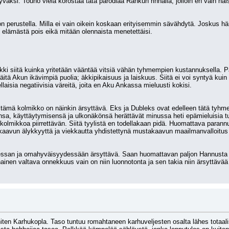
väksi. Touho vielä korostaa tätä parodiaa Rankun rinnalla, jolloin en vain näist
n perustella. Milla ei vain oikein koskaan erityisemmin sävähdytä. Joskus hän
n elämästä pois eikä mitään olennaista menetettäisi.
kki siitä kuinka yritetään vääntää vitsiä vähän tyhmempien kustannuksella. Pal
näitä Akun ikävimpiä puolia; äkkipikaisuus ja laiskuus. Siitä ei voi syntyä kuin
laisia negatiivisia väreitä, joita en Aku Ankassa mieluusti kokisi.
mä kolmikko on näinkin ärsyttävä. Eks ja Dubleks ovat edelleen tätä tyhme
sa, käyttäytymisensä ja ulkonäkönsä herättävät minussa heti epämieluisia tu
ä kolmikkoa piirrettävän. Siitä tyylistä en todellakaan pidä. Huomattava parannus o
kaavun älykkyyttä ja viekkautta yhdistettynä mustakaavun maailmanvalloitus j
an ja omahyväisyydessään ärsyttävä. Saan huomattavan paljon Hannusta irti
inen valtava onnekkuus vain on niin luonnotonta ja sen takia niin ärsyttävää s
iten Karhukopla. Taso tuntuu romahtaneen karhuveljesten osalta lähes totaalisest