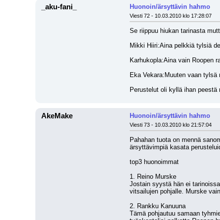
_aku-fani_
Huonoin/ärsyttävin hahmo
Viesti 72 - 10.03.2010 klo 17:28:07
Se riippuu hiukan tarinasta mut
Mikki Hiiri:Aina pelkkiä tylsiä de
Karhukopla:Aina vain Roopen rah
Eka Vekara:Muuten vaan tylsä m
Perustelut oli kyllä ihan peest
AkeMake
Huonoin/ärsyttävin hahmo
Viesti 73 - 10.03.2010 klo 21:57:04
Pahahan tuota on mennä sanomaan
ärsyttävimpiä kasata perustelui
top3 huonoimmat
1. Reino Murske
Jostain syystä hän ei tarinoissa
vitsailujen pohjalle. Murske v
2. Rankku Kanuuna
Tämä pohjautuu samaan tyhmien 