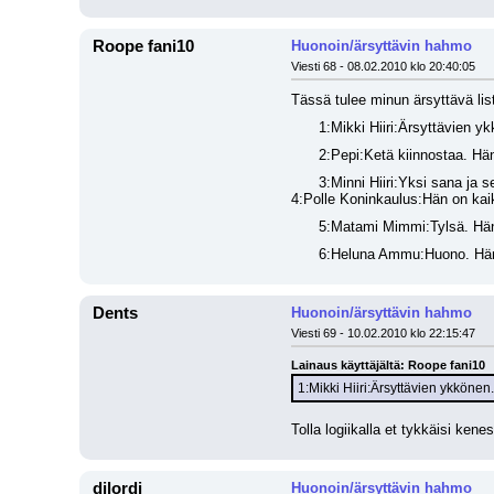
Roope fani10
Huonoin/ärsyttävin hahmo
Viesti 68 - 08.02.2010 klo 20:40:05
Tässä tulee minun ärsyttävä lis
1:Mikki Hiiri:Ärsyttävien y
2:Pepi:Ketä kiinnostaa. Hän
3:Minni Hiiri:Yksi sana ja s
4:Polle Koninkaulus:Hän on kaiki
5:Matami Mimmi:Tylsä. Hänen
6:Heluna Ammu:Huono. Hän
Dents
Huonoin/ärsyttävin hahmo
Viesti 69 - 10.02.2010 klo 22:15:47
Lainaus käyttäjältä: Roope fani10
1:Mikki Hiiri:Ärsyttävien ykkönen
Tolla logiikalla et tykkäisi ken
djlordi
Huonoin/ärsyttävin hahmo