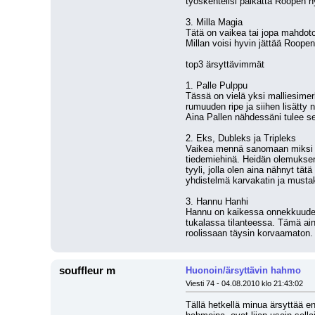
työskentelisi palkatta Roopen hy
3. Milla Magia
Tätä on vaikea tai jopa mahdoto
Millan voisi hyvin jättää Roope
top3 ärsyttävimmät
1. Palle Pulppu
Tässä on vielä yksi malliesimer
rumuuden ripe ja siihen lisätty 
Aina Pallen nähdessäni tulee sel
2. Eks, Dubleks ja Tripleks
Vaikea mennä sanomaan miksi tä
tiedemiehinä. Heidän olemuksen
tyyli, jolla olen aina nähnyt tät
yhdistelmä karvakatin ja musta
3. Hannu Hanhi
Hannu on kaikessa onnekkuudess
tukalassa tilanteessa. Tämä aina
roolissaan täysin korvaamaton.
souffleur m
Huonoin/ärsyttävin hahmo
Viesti 74 - 04.08.2010 klo 21:43:02
Tällä hetkellä minua ärsyttää en