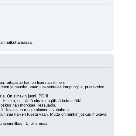
ähän nalkuttamassa.
. Sitäpaitsi hän on liian naisellinen.
inen ja hauska, vaan juoksentelee kaupungilla, pureskelee 
isiä. On siinäkin juoni. PÖH!
n. Ei iske, ei. Tämä olis voitu jättää keksimättä.
Ja joskus hän morkkaa Hessuakin.
sä. Tavallisen rengin oloinen sivuhahmo.
kun saa kaiken tuosta vaan. Mutta on hänkin joskus mukava, 
aroinnillaan. Ei pliis enää.