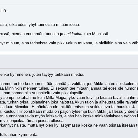
tiä...
ssa, eikä edes lyhyt-tarinoissa mitään ideaa.
nissä, hieman enemmän tarinoita ja 
seikkailua
 kuin Minnissä.
nyt minuun, aina tarinoissa vain pikku-akun mukana, ja sielläkin aina vain v
si ehkä kymmenen, joten täytyy tarkkaan miettiä.
hahmo, ei tee koskaan mitään jännää ja valittaa, jos Mikki lähtee seikkailemaan
a Minninkin mennen tullen. Ei sekään tee mitään jännää tai edes ole humorist
. Ihan hahmo olis suunniteltu vain pikkulapsille.
 tylsempi noitahahmo kuin Milla Magia, yks vaan lorvii ja kiusaa tavallisia ihm
ätä, turhan tylsä luolanainen joka hajottaa Akun talon ja aiheuttaa tälle raivari
jia kuin Minnikin. Ei hänkään ole mikään erityisen seikkaileva tai hauska. 
lä, kuuluu Hiiriporukkaan mutta on paljon tylsempi kuin Mikki ja Hessu yhteen
nen ja onnensa takia myös laiskakin, eihän hän koske minkäänlaiseen työhön 
un veljenpoikia tämän poissa ollessa.
kännyt näistä, mutta nyt olen kyllästymässä koska ne vaan toistaa itseään tun
 tullut ihan kymmentä.