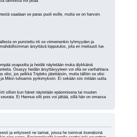
ä tarinoista voi pitää.
estä saadaan se paras puoli esille, mutta se on harvoin. 
lesta on puristettu irti se viimeinenkin tyhmyyden ja 
 mahdollisimman ärsyttävä lopputulos, jota en mieluusti lue. 
mpää osapuolta ja heidät näytetään muka älykkäinä 
nteita. Osasyy heidän ärsyttävyyteen voi olla se vanhahtava 
lisi, jos pelkkä Tripleks jätettäisiin, mutta tällöin se olisi 
a Mikin tuhoamis pyrkimyksiin. Ei sekään siis mitään uutta.
 silloin kun hänet näytetään epäonnisena tai muuten 
eurata. Ei Hannua silti pois voi jättää, sillä hän on omassa 
i ja erityisesti ne tarinat, joissa he toimivat itsenäisinä 