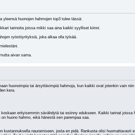
ta yleensä huonojen hahmojen top3 tulee tässä:
kkari tarinoita joissa mikki saa aina kaikki syylliset kiinni.
ojen ryöstöyrityksiä, joka alkaa olla tylsää.
ielestäni.
ä mutta aivan sama.
 huonoimpia tai ärsyttävimpiä hahmoja, kun kaikki ovat jotenkin vain niin hy
den kera.
 koskaan erityisemmin sävähdytä tai esiinny edukseen. Kaikki tarinat joissa hä
ain on huono hahmo, eikä hänestä sen parempaa saa.
kustannuksella nauramiseen, josta en pidä. Rankusta olisi huomattavasti enem