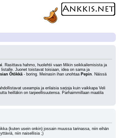
i
. Rasittava hahmo, huolehtii vaan Mikin seikkailemisista ja 
istalle. Juonet toistavat toisiaan, idea on sama ja 
sian Ötökkä
 - boring. Meinasin ihan unohtaa 
Pepin
. Näissä 
llistavat useampia ja erilaisia sarjoja kuin vaikkapa Veli 
tta heilläkin on tarpeellisuutensa. Parhaimmillaan maatila 
 paikka (kuten usein onkin) jossain muussa tarinassa, niin eihän 
ttäviä, niin naisellisia ;)