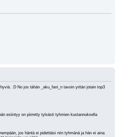
viä. :D No jos tähän _aku_fani_n tavoin yritän jotain top3 
n esiintyy on piirretty tylsästi tyhmien kustannuksella 
pään, jos häntä ei pidettäisi niin tyhmänä ja hän ei aina 