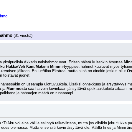
ahmo
 hahmo
(81 viestiä)
a yksipuolisia Akkarin naishahmot ovat. Eniten näistä kuitenkin ärsyttää 
Minn
kku Hukka
/
Veli Kani
/
Matami Mimmi
-tyyppiset hahmot kuuluvat myös tylsien l
ukemisen jälkeen. En lue/tilaa Ekstraa, mutta siinä on ainakin joskus ollut 
Os
n toistavat juonet.
 hänessäkin on useampia ulottuvuuksia. Lisäksi onnekkuus ja ärsyttävyys mahdo
a 
ja 
Mummosta 
saa harvoin kovinkaan järisyttäviä spektaakkeleita aikaan, mu
mapaikkana ja hahmojen määrä on runsaampi.
in :'D Aku voi aina välillä esiintyä taikaviittana, mutta jos olisikin joku tiukka
 edes olemassa. Mutta ei se silti kovin ärsyttävä ole. Välillä Iines ja Minni ärsy