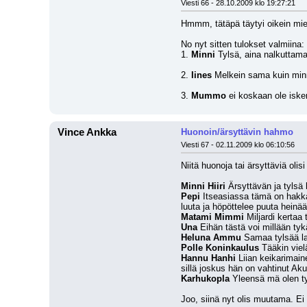
Viesti 66 - 28.10.2009 klo 19:27:21
Hmmm, tätäpä täytyi oikein miet
No nyt sitten tulokset valmiina:
1. 
Minni
 Tylsä, aina nalkuttama
2. 
Iines
 Melkein sama kuin min
3. 
Mummo
 ei koskaan ole iske
Vince Ankka
Huonoin/ärsyttävin hahmo
Viesti 67 - 02.11.2009 klo 06:10:56
Niitä huonoja tai ärsyttäviä oli
Minni Hiiri
 Ärsyttävän ja tylsä 
Pepi
 Itseasiassa tämä on hakka
luuta ja höpöttelee puuta heinää
Matami Mimmi
 Miljardi kertaa
Una
 Eihän tästä voi millään tyk
Heluna Ammu
 Samaa tylsää la
Polle Koninkaulus
 Tääkin vie
Hannu Hanhi
 Liian keikarimai
sillä joskus hän on vahtinut Ak
Karhukopla
 Yleensä mä olen ty
Joo, siinä nyt olis muutama. Ei