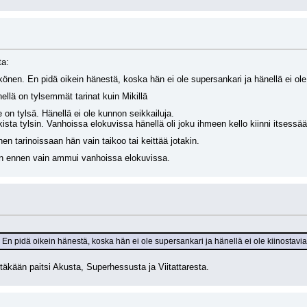
ta:
kkönen. En pidä oikein hänestä, koska hän ei ole supersankari ja hänellä ei ole
ellä on tylsemmät tarinat kuin Mikillä
e on tylsä. Hänellä ei ole kunnon seikkailuja.
sta tylsin. Vanhoissa elokuvissa hänellä oli joku ihmeen kello kiinni itsessää
 tarinoissaan hän vain taikoo tai keittää jotakin.
 ennen vain ammui vanhoissa elokuvissa.
. En pidä oikein hänestä, koska hän ei ole supersankari ja hänellä ei ole kiinostavia
estäkään paitsi Akusta, Superhessusta ja Viitattaresta.