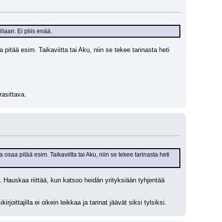
laan. Ei pliis enää.
itää esim. Taikaviitta tai Aku, niin se tekee tarinasta heti 
rasittava.
saa pitää esim. Taikaviitta tai Aku, niin se tekee tarinasta heti 
 Hauskaa riittää, kun katsoo heidän yrityksiään tyhjentää 
oittajilla ei oikein leikkaa ja tarinat jäävät siksi tylsiksi.