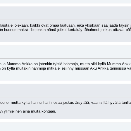
ista ei olekaan, kaikki ovat omaa laatuaan, eikä yksikään saa jäädä täysin j
otain huonommaksi. Tietenkin nämä jotkut kertakäyttöhahmot joskus ottavat p
iitta ja Mummo-Ankka on jotenkin tylsiä hahmoja, mutta silti kyllä Mummo-Ankka 
en on kyllä muitakin hahmoja mitkä ei esiinny missään Aku Ankka tarinoissa vaa
uono, mutta kyllä Hannu Hanhi osaa joskus ärsyttää, vaan sillä hyvällä turilla
 ylimielinen aina muita kohtaan.