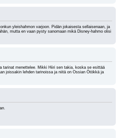
onkun yleishahmon varjoon. Pidän jokaisesta sellaisenaan, ja 
äähän, mutta en vaan pysty sanomaan mikä Disney-hahmo olisi 
tarinat menettelee. Mikki Hiiri sen takia, koska se esittää 
n joissakin lehden tarinoissa ja niitä on Ossian Ötökkä ja 
an.