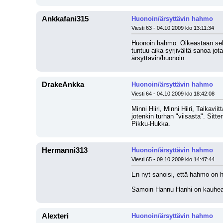
Ankkafani315
Huonoin/ärsyttävin hahmo
Viesti 63 - 04.10.2009 klo 13:11:34
Huonoin hahmo. Oikeastaan sella
tuntuu aika syrjivältä sanoa j
ärsyttävin/huonoin.
DrakeAnkka
Huonoin/ärsyttävin hahmo
Viesti 64 - 04.10.2009 klo 18:42:08
Minni Hiiri, Minni Hiiri, Taikav
jotenkin turhan "viisasta". Sitt
Pikku-Hukka.
Hermanni313
Huonoin/ärsyttävin hahmo
Viesti 65 - 09.10.2009 klo 14:47:44
En nyt sanoisi, että hahmo on h
Samoin Hannu Hanhi on kauhean
Alexteri
Huonoin/ärsyttävin hahmo