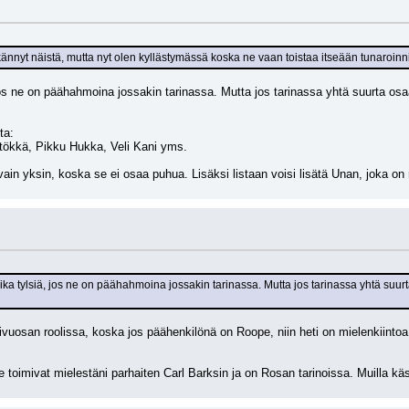
ännyt näistä, mutta nyt olen kyllästymässä koska ne vaan toistaa itseään tunaroinnil
os ne on päähahmoina jossakin tarinassa. Mutta jos tarinassa yhtä suurta osaa p
ta:
ökkä, Pikku Hukka, Veli Kani yms.
ain yksin, koska se ei osaa puhua. Lisäksi listaan voisi lisätä Unan, joka on 
ka tylsiä, jos ne on päähahmoina jossakin tarinassa. Mutta jos tarinassa yhtä suurta o
ivuosan roolissa, koska jos päähenkilönä on Roope, niin heti on mielenkiintoa.
oimivat mielestäni parhaiten Carl Barksin ja on Rosan tarinoissa. Muilla käsikirj