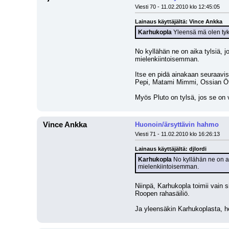
Viesti 70 - 11.02.2010 klo 12:45:05
Lainaus käyttäjältä: Vince Ankka
Karhukopla
 Yleensä mä olen tyk
No kyllähän ne on aika tylsiä, j
mielenkiintoisemman.
Itse en pidä ainakaan seuraavis
Pepi, Matami Mimmi, Ossian Öt
Myös Pluto on tylsä, jos se on v
Vince Ankka
Huonoin/ärsyttävin hahmo
Viesti 71 - 11.02.2010 klo 16:26:13
Lainaus käyttäjältä: djlordi
Karhukopla
 No kyllähän ne on ai
mielenkiintoisemman.
Niinpä, Karhukopla toimii vain s
Roopen rahasäiliö.
Ja yleensäkin Karhukoplasta, he t