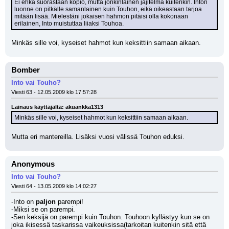
Ei ehkä suorastaan kopio, mutta jonkinlainen jäjitelmä kuitenkin. Inton 
luonne on pitkälle samanlainen kuin Touhon, eikä oikeastaan tarjoa 
mitään lisää. Mielestäni jokaisen hahmon pitäisi olla kokonaan 
erilainen, Into muistuttaa liiaksi Touhoa.
Minkäs sille voi, kyseiset hahmot kun keksittiin samaan aikaan.
Bomber
Into vai Touho?
Viesti 63 - 12.05.2009 klo 17:57:28
Lainaus käyttäjältä: akuankka1313
Minkäs sille voi, kyseiset hahmot kun keksittiin samaan aikaan.
Mutta eri mantereilla. Lisäksi vuosi välissä Touhon eduksi.
Anonymous
Into vai Touho?
Viesti 64 - 13.05.2009 klo 14:02:27
-Into on 
paljon
 parempi!
-Miksi se on parempi.
-Sen keksijä on parempi kuin Touhon. Touhoon kyllästyy kun se on 
joka ikisessä taskarissa vaikeuksissa(tarkoitan kuitenkin sitä että 