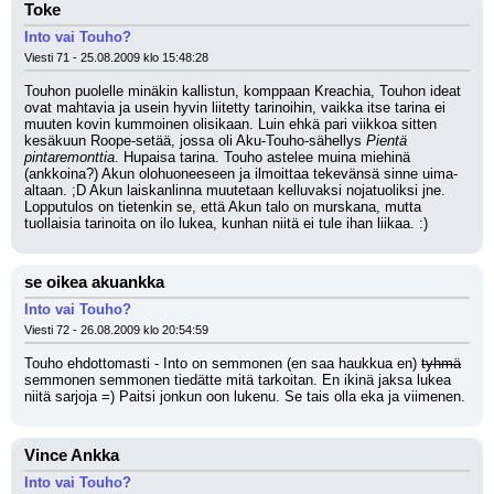
Toke
Into vai Touho?
Viesti 71 - 25.08.2009 klo 15:48:28
Touhon puolelle minäkin kallistun, komppaan Kreachia, Touhon ideat 
ovat mahtavia ja usein hyvin liitetty tarinoihin, vaikka itse tarina ei 
muuten kovin kummoinen olisikaan. Luin ehkä pari viikkoa sitten 
kesäkuun Roope-setää, jossa oli Aku-Touho-sähellys 
Pientä 
pintaremonttia
. Hupaisa tarina. Touho astelee muina miehinä 
(ankkoina?) Akun olohuoneeseen ja ilmoittaa tekevänsä sinne uima-
altaan. ;D Akun laiskanlinna muutetaan kelluvaksi nojatuoliksi jne. 
Lopputulos on tietenkin se, että Akun talo on murskana, mutta 
tuollaisia tarinoita on ilo lukea, kunhan niitä ei tule ihan liikaa. :)
se oikea akuankka
Into vai Touho?
Viesti 72 - 26.08.2009 klo 20:54:59
Touho ehdottomasti - Into on semmonen (en saa haukkua en) 
tyhmä
semmonen semmonen tiedätte mitä tarkoitan. En ikinä jaksa lukea 
niitä sarjoja =) Paitsi jonkun oon lukenu. Se tais olla eka ja viimenen.
Vince Ankka
Into vai Touho?