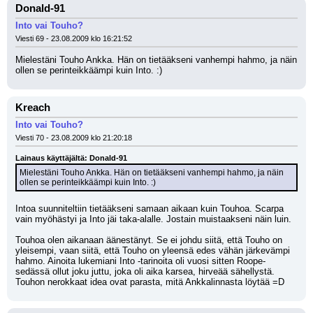
Donald-91
Into vai Touho?
Viesti 69 - 23.08.2009 klo 16:21:52
Mielestäni Touho Ankka. Hän on tietääkseni vanhempi hahmo, ja näin 
ollen se perinteikkäämpi kuin Into. :)
Kreach
Into vai Touho?
Viesti 70 - 23.08.2009 klo 21:20:18
Lainaus käyttäjältä: Donald-91
Mielestäni Touho Ankka. Hän on tietääkseni vanhempi hahmo, ja näin 
ollen se perinteikkäämpi kuin Into. :)
Intoa suunniteltiin tietääkseni samaan aikaan kuin Touhoa. Scarpa 
vain myöhästyi ja Into jäi taka-alalle. Jostain muistaakseni näin luin. 
Touhoa olen aikanaan äänestänyt. Se ei johdu siitä, että Touho on 
yleisempi, vaan siitä, että Touho on yleensä edes vähän järkevämpi 
hahmo. Ainoita lukemiani Into -tarinoita oli vuosi sitten Roope-
sedässä ollut joku juttu, joka oli aika karsea, hirveää sähellystä. 
Touhon nerokkaat idea ovat parasta, mitä Ankkalinnasta löytää =D