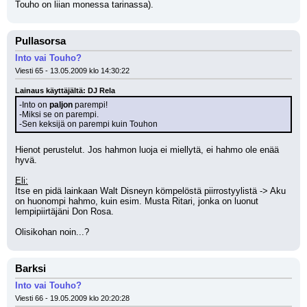
Touho on liian monessa tarinassa).
Pullasorsa
Into vai Touho?
Viesti 65 - 13.05.2009 klo 14:30:22
Lainaus käyttäjältä: DJ Rela
-Into on 
paljon
 parempi!
-Miksi se on parempi.
-Sen keksijä on parempi kuin Touhon
Hienot perustelut. Jos hahmon luoja ei miellytä, ei hahmo ole enää 
hyvä.
Eli:
Itse en pidä lainkaan Walt Disneyn kömpelöstä piirrostyylistä -> Aku 
on huonompi hahmo, kuin esim. Musta Ritari, jonka on luonut 
lempipiirtäjäni Don Rosa.
Olisikohan noin...?
Barksi
Into vai Touho?
Viesti 66 - 19.05.2009 klo 20:20:28