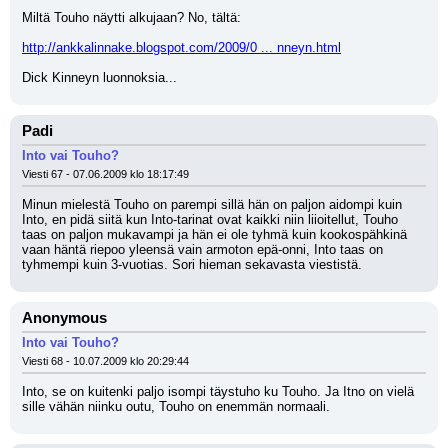
Miltä Touho näytti alkujaan? No, tältä:
http://ankkalinnake.blogspot.com/2009/0 ... nneyn.html
Dick Kinneyn luonnoksia...
Padi
Into vai Touho?
Viesti 67 - 07.06.2009 klo 18:17:49
Minun mielestä Touho on parempi sillä hän on paljon aidompi kuin 
Into, en pidä siitä kun Into-tarinat ovat kaikki niin liioitellut, Touho 
taas on paljon mukavampi ja hän ei ole tyhmä kuin kookospähkinä 
vaan häntä riepoo yleensä vain armoton epä-onni, Into taas on 
tyhmempi kuin 3-vuotias. Sori hieman sekavasta viestistä.
Anonymous
Into vai Touho?
Viesti 68 - 10.07.2009 klo 20:29:44
Into, se on kuitenki paljo isompi täystuho ku Touho. Ja Itno on vielä 
sille vähän niinku outu, Touho on enemmän normaali.