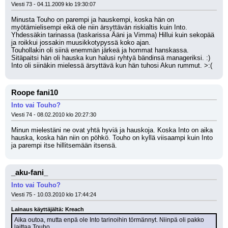
Viesti 73 - 04.11.2009 klo 19:30:07
Minusta Touho on parempi ja hauskempi, koska hän on 
myötämielisempi eikä ole niin ärsyttävän riskialtis kuin Into.
Yhdessäkin tarinassa (taskarissa Ääni ja Vimma) Hillui kuin sekopää 
ja roikkui jossakin muusikkotypyssä koko ajan.
Touhollakin oli siinä enemmän järkeä ja hommat hanskassa. 
Sitäpaitsi hän oli hauska kun halusi ryhtyä bändinsä manageriksi. :)
Into oli siinäkin mielessä ärsyttävä kun hän tuhosi Akun rummut. >:(
Roope fani10
Into vai Touho?
Viesti 74 - 08.02.2010 klo 20:27:30
Minun mielestäni ne ovat yhtä hyviä ja hauskoja. Koska Into on aika 
hauska, koska hän niin on pöhkö. Touho on kyllä viisaampi kuin Into 
ja parempi itse hillitsemään itsensä.
_aku-fani_
Into vai Touho?
Viesti 75 - 10.03.2010 klo 17:44:24
Lainaus käyttäjältä: Kreach
Aika outoa, mutta enpä ole Into tarinoihin törmännyt. Niinpä oli pakko 
laittaa Touho.