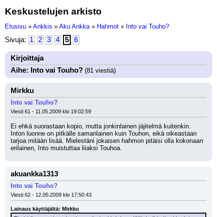
Keskustelujen arkisto
Etusivu
»
Ankkis
»
Aku Ankka
»
Hahmot
»
Into vai Touho?
Sivuja:
1
2
3
4
5
6
Kirjoittaja
Aihe: Into vai Touho?
(81 viestiä)
Mirkku
Into vai Touho?
Viesti 61 - 11.05.2009 klo 19:02:59
Ei ehkä suorastaan kopio, mutta jonkinlainen jäjitelmä kuitenkin. 
Inton luonne on pitkälle samanlainen kuin Touhon, eikä oikeastaan 
tarjoa mitään lisää. Mielestäni jokaisen hahmon pitäisi olla kokonaan 
erilainen, Into muistuttaa liiaksi Touhoa.
akuankka1313
Into vai Touho?
Viesti 62 - 12.05.2009 klo 17:50:43
Lainaus käyttäjältä: Mirkku