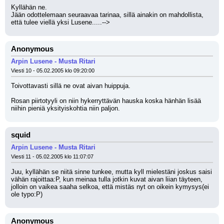
Kyllähän ne.
Jään odottelemaan seuraavaa tarinaa, sillä ainakin on mahdollista, 
että tulee viellä yksi Lusene.....-->
Anonymous
Arpin Lusene - Musta Ritari
Viesti 10 - 05.02.2005 klo 09:20:00
Toivottavasti sillä ne ovat aivan huippuja.
Rosan piirtotyyli on niin hykerryttävän hauska koska hänhän lisää 
niihin pieniä yksityiskohtia niin paljon.
squid
Arpin Lusene - Musta Ritari
Viesti 11 - 05.02.2005 klo 11:07:07
Juu, kyllähän se niitä sinne tunkee, mutta kyll mielestäni joskus saisi 
vähän rajoittaa:P, kun meinaa tulla jotkin kuvat aivan liian täyteen, 
jolloin on vaikea saaha selkoa, että mistäs nyt on oikein kymysys(ei 
ole typo:P)
Anonymous