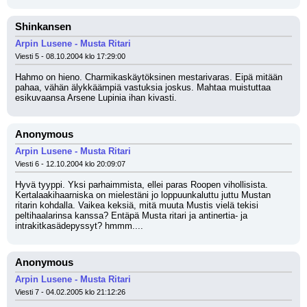
Shinkansen
Arpin Lusene - Musta Ritari
Viesti 5 - 08.10.2004 klo 17:29:00
Hahmo on hieno. Charmikaskäytöksinen mestarivaras. Eipä mitään 
pahaa, vähän älykkäämpiä vastuksia joskus. Mahtaa muistuttaa 
esikuvaansa Arsene Lupinia ihan kivasti.
Anonymous
Arpin Lusene - Musta Ritari
Viesti 6 - 12.10.2004 klo 20:09:07
Hyvä tyyppi. Yksi parhaimmista, ellei paras Roopen vihollisista. 
Kertalaakihaarniska on mielestäni jo loppuunkaluttu juttu Mustan 
ritarin kohdalla. Vaikea keksiä, mitä muuta Mustis vielä tekisi 
peltihaalarinsa kanssa? Entäpä Musta ritari ja antinertia- ja 
intrakitkasädepyssyt? hmmm....
Anonymous
Arpin Lusene - Musta Ritari
Viesti 7 - 04.02.2005 klo 21:12:26