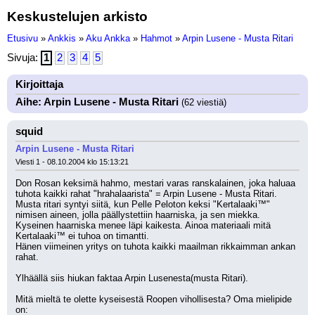
Keskustelujen arkisto
Etusivu
»
Ankkis
»
Aku Ankka
»
Hahmot
»
Arpin Lusene - Musta Ritari
Sivuja:
1
2
3
4
5
Kirjoittaja
Aihe: Arpin Lusene - Musta Ritari
(62 viestiä)
squid
Arpin Lusene - Musta Ritari
Viesti 1 - 08.10.2004 klo 15:13:21
Don Rosan keksimä hahmo, mestari varas ranskalainen, joka haluaa 
tuhota kaikki rahat "hrahalaarista" = Arpin Lusene - Musta Ritari.
Musta ritari syntyi siitä, kun Pelle Peloton keksi "Kertalaaki™" 
nimisen aineen, jolla päällystettiin haarniska, ja sen miekka. 
Kyseinen haarniska menee läpi kaikesta. Ainoa materiaali mitä 
Kertalaaki™ ei tuhoa on timantti.
Hänen viimeinen yritys on tuhota kaikki maailman rikkaimman ankan 
rahat.
Ylhäällä siis hiukan faktaa Arpin Lusenesta(musta Ritari).
Mitä mieltä te olette kyseisestä Roopen vihollisesta? Oma mielipide 
on: