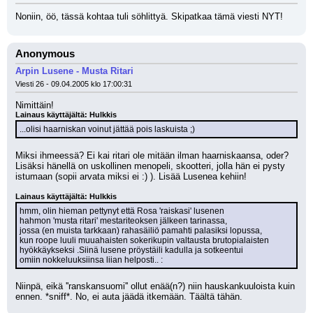
Noniin, öö, tässä kohtaa tuli söhlittyä. Skipatkaa tämä viesti NYT!
Anonymous
Arpin Lusene - Musta Ritari
Viesti 26 - 09.04.2005 klo 17:00:31
Nimittäin! 
Lainaus käyttäjältä: Hulkkis
...olisi haarniskan voinut jättää pois laskuista ;)
Miksi ihmeessä? Ei kai ritari ole mitään ilman haarniskaansa, oder? 
Lisäksi hänellä on uskollinen menopeli, skootteri, jolla hän ei pysty 
istumaan (sopii arvata miksi ei :) ). Lisää Lusenea kehiin! 
Lainaus käyttäjältä: Hulkkis
hmm, olin hieman pettynyt että Rosa 'raiskasi' lusenen
hahmon 'musta ritari' mestariteoksen jälkeen tarinassa,
jossa (en muista tarkkaan) rahasäiliö pamahti palasiksi lopussa,
kun roope luuli muuahaisten sokerikupin valtausta brutopialaisten
hyökkäykseksi .Siinä lusene pröystäili kadulla ja sotkeentui
omiin nokkeluuksiinsa liian helposti.. :
Niinpä, eikä ''ranskansuomi'' ollut enää(n?) niin hauskankuuloista kuin 
ennen. *sniff*. No, ei auta jäädä itkemään. Täältä tähän.