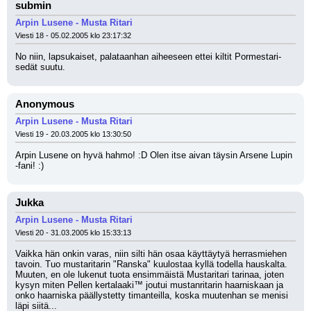
submin
Arpin Lusene - Musta Ritari
Viesti 18 - 05.02.2005 klo 23:17:32
No niin, lapsukaiset, palataanhan aiheeseen ettei kiltit Pormestari-
sedät suutu.
Anonymous
Arpin Lusene - Musta Ritari
Viesti 19 - 20.03.2005 klo 13:30:50
Arpin Lusene on hyvä hahmo! :D Olen itse aivan täysin Arsene Lupin 
-fani! :)
Jukka
Arpin Lusene - Musta Ritari
Viesti 20 - 31.03.2005 klo 15:33:13
Vaikka hän onkin varas, niin silti hän osaa käyttäytyä herrasmiehen 
tavoin. Tuo mustaritarin "Ranska" kuulostaa kyllä todella hauskalta. 
Muuten, en ole lukenut tuota ensimmäistä Mustaritari tarinaa, joten 
kysyn miten Pellen kertalaaki™ joutui mustanritarin haarniskaan ja 
onko haarniska päällystetty timanteilla, koska muutenhan se menisi 
läpi siitä...