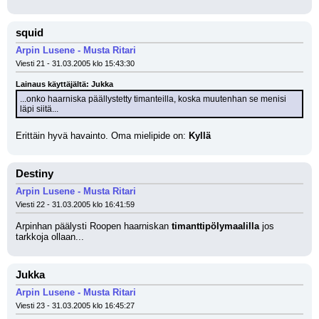
squid
Arpin Lusene - Musta Ritari
Viesti 21 - 31.03.2005 klo 15:43:30
Lainaus käyttäjältä: Jukka
...onko haarniska päällystetty timanteilla, koska muutenhan se menisi 
läpi siitä...
Erittäin hyvä havainto. Oma mielipide on: 
Kyllä
Destiny
Arpin Lusene - Musta Ritari
Viesti 22 - 31.03.2005 klo 16:41:59
Arpinhan päälysti Roopen haarniskan 
timanttipölymaalilla
 jos 
tarkkoja ollaan...
Jukka
Arpin Lusene - Musta Ritari
Viesti 23 - 31.03.2005 klo 16:45:27