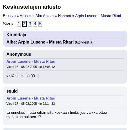
Keskustelujen arkisto
Etusivu
»
Ankkis
»
Aku Ankka
»
Hahmot
»
Arpin Lusene - Musta Ritari
Sivuja:
1
2
3
4
5
Kirjoittaja
Aihe: Arpin Lusene - Musta Ritari
(62 viestiä)
Anonymous
Arpin Lusene - Musta Ritari
Viesti 16 - 05.02.2005 klo 18:05:42
vielä ei ole hätää. :|
squid
Arpin Lusene - Musta Ritari
Viesti 17 - 05.02.2005 klo 22:14:33
Ei onneksi, mutta eihän sitä koskaan tiedä, jos vaikka ottaa 
syräinkohtauksen :P