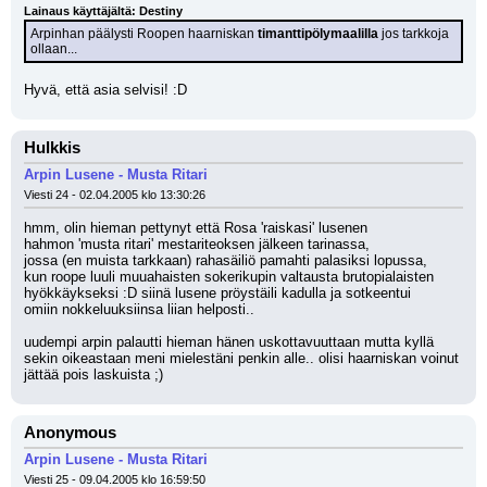
Lainaus käyttäjältä: Destiny
Arpinhan päälysti Roopen haarniskan 
timanttipölymaalilla
 jos tarkkoja 
ollaan...
Hyvä, että asia selvisi! :D
Hulkkis
Arpin Lusene - Musta Ritari
Viesti 24 - 02.04.2005 klo 13:30:26
hmm, olin hieman pettynyt että Rosa 'raiskasi' lusenen
hahmon 'musta ritari' mestariteoksen jälkeen tarinassa,
jossa (en muista tarkkaan) rahasäiliö pamahti palasiksi lopussa,
kun roope luuli muuahaisten sokerikupin valtausta brutopialaisten 
hyökkäykseksi :D siinä lusene pröystäili kadulla ja sotkeentui
omiin nokkeluuksiinsa liian helposti..
uudempi arpin palautti hieman hänen uskottavuuttaan mutta kyllä
sekin oikeastaan meni mielestäni penkin alle.. olisi haarniskan voinut 
jättää pois laskuista ;)
Anonymous
Arpin Lusene - Musta Ritari
Viesti 25 - 09.04.2005 klo 16:59:50