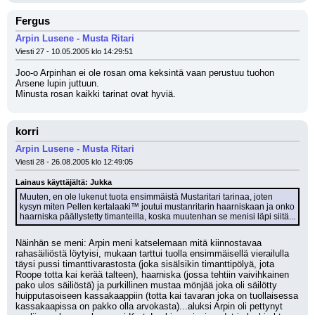
Fergus
Arpin Lusene - Musta Ritari
Viesti 27 - 10.05.2005 klo 14:29:51
Joo-o Arpinhan ei ole rosan oma keksintä vaan perustuu tuohon 
Arsene lupin juttuun.
Minusta rosan kaikki tarinat ovat hyviä.
korri
Arpin Lusene - Musta Ritari
Viesti 28 - 26.08.2005 klo 12:49:05
Lainaus käyttäjältä: Jukka
Muuten, en ole lukenut tuota ensimmäistä Mustaritari tarinaa, joten 
kysyn miten Pellen kertalaaki™ joutui mustanritarin haarniskaan ja onko 
haarniska päällystetty timanteilla, koska muutenhan se menisi läpi siitä...
Näinhän se meni: Arpin meni katselemaan mitä kiinnostavaa 
rahasäiliöstä löytyisi, mukaan tarttui tuolla ensimmäisellä vierailulla 
täysi pussi timanttivarastosta (joka sisälsikin timanttipölyä, jota 
Roope totta kai kerää talteen), haarniska (jossa tehtiin vaivihkainen 
pako ulos säiliöstä) ja purkillinen mustaa mönjää joka oli säilötty 
huipputasoiseen kassakaappiin (totta kai tavaran joka on tuollaisessa 
kassakaapissa on pakko olla arvokasta)...aluksi Arpin oli pettynyt 