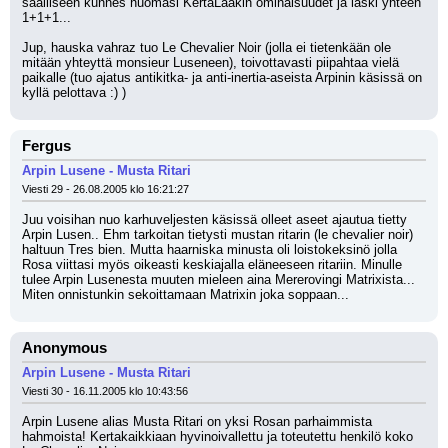
saaliiseen kunnes huomasi KertaLaakin ominaisuudet ja laski yhteen 
1+1+1...
Jup, hauska vahraz tuo Le Chevalier Noir (jolla ei tietenkään ole 
mitään yhteyttä monsieur Luseneen), toivottavasti piipahtaa vielä 
paikalle (tuo ajatus antikitka- ja anti-inertia-aseista Arpinin käsissä on 
kyllä pelottava :) )
Fergus
Arpin Lusene - Musta Ritari
Viesti 29 - 26.08.2005 klo 16:21:27
Juu voisihan nuo karhuveljesten käsissä olleet aseet ajautua tietty 
Arpin Lusen.. Ehm tarkoitan tietysti mustan ritarin (le chevalier noir) 
haltuun Tres bien. Mutta haarniska minusta oli loistokeksinö jolla 
Rosa viittasi myös oikeasti keskiajalla eläneeseen ritariin. Minulle 
tulee Arpin Lusenesta muuten mieleen aina Mererovingi Matrixista... 
Miten onnistunkin sekoittamaan Matrixin joka soppaan...
Anonymous
Arpin Lusene - Musta Ritari
Viesti 30 - 16.11.2005 klo 10:43:56
Arpin Lusene alias Musta Ritari on yksi Rosan parhaimmista 
hahmoista! Kertakaikkiaan hyvinoivallettu ja toteutettu henkilö koko 