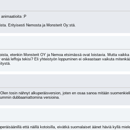
 animaatioita :P
ista. Erityisesti Nemosta ja Monsterit Oy:stä.
foista, etenkin Monsterit OY ja Nemoa etsimässä ovat loistavia. Mutta vaikka D
ar enää leffoja tekisi? Eli yhteistyön loppuminen ei oikeastaan vaikuta mitenk
itystä.
en tosin nähnyt alkuperäisversion, joten en osaa sanoa mitään suomenkielis
lummin dubbaamattomina versioina.
äisäänillä että näillä kotoisilla, eivätkä suomalaiset äänet häviä kyllä miele