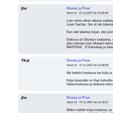
jho
Disney ja Pixar
Viesti 11 - 07.11.2007 klo 19:36:45
Luin viime viikon aikana mahtav
Louis Sachar. Jos et ole lukenu
Kun olet lukenut kirjan, etsi jos
Elokuva on Disneyn tuotantoa, uu
joku meinaa tuon oikeasti katso
MAHTAVA. :D Katsokaa ja lukekaa
TKal
Disney ja Pixar
Viesti 12 - 07.11.2007 klo 21:08:08
Me luettiin koulussa tuo kirja ja
Kirja itsessään on ihan kelvolli
lukea koulussa ja elokuva katsoa
jho
Disney ja Pixar
Viesti 13 - 07.11.2007 klo 21:39:27
Mekin luettiin kirja koulussa, j