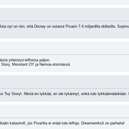
Muta nyt on niin, että Disney on ostanut Pixarin 7.4 miljardilla dollarilla. S
äistä yhteistyö-leffoista paljon.
 Story, Monsterit OY ja Nemoa etsimässä.
tsi Toy Storyt. Niistä en tykkää, en ole tykännyt, enkä tule tykkäämäänkään. P
kään katastrofi, jos Pixarilta ei enää tule leffoja. Dreamworksit on parhaita!