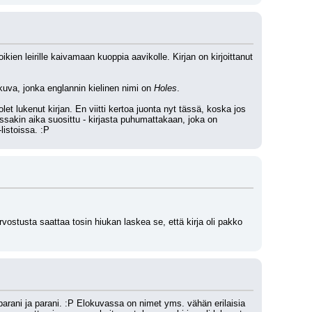
ikien leirille kaivamaan kuoppia aavikolle. Kirjan on kirjoittanut 
lokuva, jonka englannin kielinen nimi on 
Holes
. 
 lukenut kirjan. En viitti kertoa juonta nyt tässä, koska jos 
ssakin aika suosittu - kirjasta puhumattakaan, joka on 
listoissa. :P
vostusta saattaa tosin hiukan laskea se, että kirja oli pakko 
 parani ja parani. :P Elokuvassa on nimet yms. vähän erilaisia 