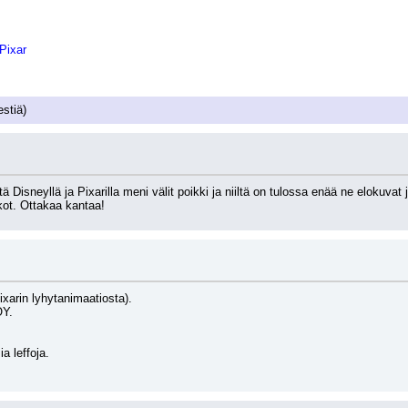
Pixar
estiä)
ä Disneyllä ja Pixarilla meni välit poikki ja niiltä on tulossa enää ne elokuvat
kot. Ottakaa kantaa!
pixarin lyhytanimaatiosta).
OY.
a leffoja.