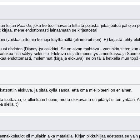
an kirjan 
Paahde
, joka kertoo lihavasta kiltistä pojasta, joka joutuu pahojen po
t kirjaa, mene ehdottomasti lainaamaan se kirjastosta! 
tain (vaikka laittomia keinoja käyttämällä (eli imuroit sen) :P) kirjasta tehty e
si ehdoton (Disney-)suosikkini. Se on aivan mahtava - varsinkin sitten kun olet
a/lukea niin säilyy sekin ilo. Elokuva oli jätti menestys ameriikassa ja Suome
 ehdottomasti, molemmat (kirja ja elokuva), ne on tällä hetkellä mun top3 -
 katsottiin elokuva, ja pitää kyllä sanoa, että oma mielipiteeni on erilainen.
sta luettavaa, ei ollenkaan huono, mutta elokuvasta en pitänyt sitten yhtään. Ar
 siellä. ;)
a ennakkoluulot oli mullakin aika matalalla. Kirjan pikkuhiljaa edetessä se vain