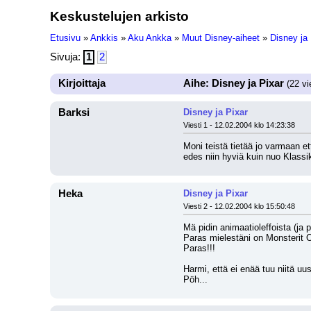
Keskustelujen arkisto
Etusivu
»
Ankkis
»
Aku Ankka
»
Muut Disney-aiheet
»
Disney ja 
Sivuja:
1
2
Kirjoittaja
Aihe: Disney ja Pixar
(22 vi
Barksi
Disney ja Pixar
Viesti 1 - 12.02.2004 klo 14:23:38
Moni teistä tietää jo varmaan ett
edes niin hyviä kuin nuo Klassi
Heka
Disney ja Pixar
Viesti 2 - 12.02.2004 klo 15:50:48
Mä pidin animaatioleffoista (ja 
Paras mielestäni on Monsterit 
Paras!!!
Harmi, että ei enää tuu niitä uusi
Pöh...