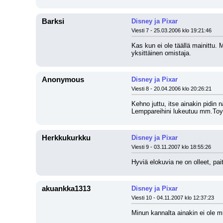
Barksi
Disney ja Pixar
Viesti 7 - 25.03.2006 klo 19:21:46
Kas kun ei ole täällä mainittu. 
yksittäinen omistaja.
Anonymous
Disney ja Pixar
Viesti 8 - 20.04.2006 klo 20:26:21
Kehno juttu, itse ainakin pidin n
Lemppareihini lukeutuu mm.Toy
Herkkukurkku
Disney ja Pixar
Viesti 9 - 03.11.2007 klo 18:55:26
Hyviä elokuvia ne on olleet, pai
akuankka1313
Disney ja Pixar
Viesti 10 - 04.11.2007 klo 12:37:23
Minun kannalta ainakin ei ole mi