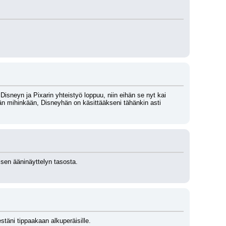
isneyn ja Pixarin yhteistyö loppuu, niin eihän se nyt kai 
ään mihinkään, Disneyhän on käsittääkseni tähänkin asti 
en ääninäyttelyn tasosta. 
stäni tippaakaan alkuperäisille.