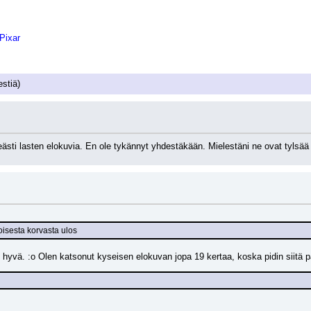
Pixar
estiä)
eästi lasten elokuvia. En ole tykännyt yhdestäkään. Mielestäni ne ovat tylsää 
oisesta korvasta ulos
 hyvä. :o Olen katsonut kyseisen elokuvan jopa 19 kertaa, koska pidin siitä pa