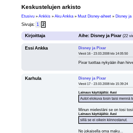
Keskustelujen arkisto
Etusivu
»
Ankkis
»
Aku Ankka
»
Muut Disney-aiheet
»
Disney ja 
Sivuja:
1
2
Kirjoittaja
Aihe: Disney ja Pixar
(22 vi
Essi Ankka
Disney ja Pixar
Viesti 16 - 23.03.2008 klo 14:05:50
Pixar tuottaa nykyään ihan hirv
Karhula
Disney ja Pixar
Viesti 17 - 23.03.2008 klo 15:39:24
Lainaus käyttäjältä: Aasi
Autot elokuva tosin taisi mennä t
Minun mielestäni se on tosi tosi
Lainaus käyttäjältä: Aasi
sillä se ei oikein kiinnostanut.
No jokaisella oma maku...