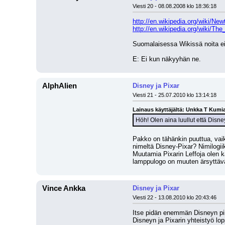
Viesti 20 - 08.08.2008 klo 18:36:18
http://en.wikipedia.org/wiki/N
http://en.wikipedia.org/wiki/T
Suomalaisessa Wikissä noita ei
E: Ei kun näkyyhän ne.
AlphAlien
Disney ja Pixar
Viesti 21 - 25.07.2010 klo 13:14:18
Lainaus käyttäjältä: Unkka T Kumi
Höh! Olen aina luullut että Disne
Pakko on tähänkin puuttua, vaik
nimeltä Disney-Pixar? Nimilogiik
Muutamia Pixarin Leffoja olen k
lamppulogo on muuten ärsyttäv
Vince Ankka
Disney ja Pixar
Viesti 22 - 13.08.2010 klo 20:43:46
Itse pidän enemmän Disneyn piir
Disneyn ja Pixarin yhteistyö lop