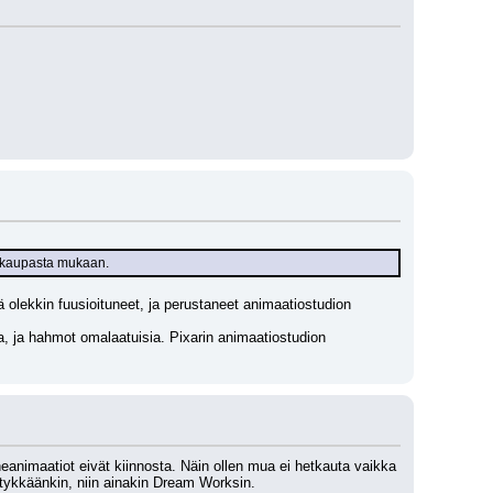
ui kaupasta mukaan.
 olekkin fuusioituneet, ja perustaneet animaatiostudion 
a, ja hahmot omalaatuisia. Pixarin animaatiostudion 
eanimaatiot eivät kiinnosta. Näin ollen mua ei hetkauta vaikka 
a tykkäänkin, niin ainakin Dream Worksin. 