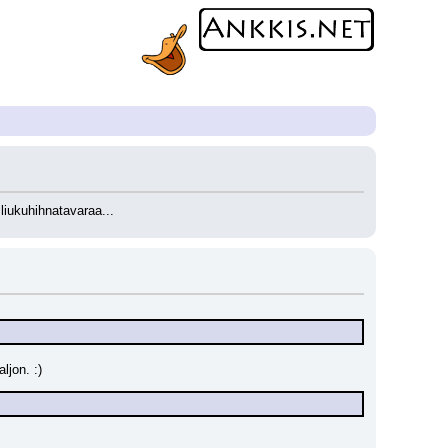
liukuhihnatavaraa...
ljon. :)