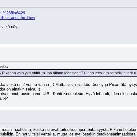
ewt_%28film%29
he_Bear_and_the_Bow
 vielä näy.
ankka
y Pixar on vain yksi yhtiö. :o Jaa olihan Monsterit OY ihan jees kun se pelikin tartt
ka viesti on 2 vuotta vanha ;D Mutta siis, eivätkös Disney ja Pixar tätä nykyä
ka on ainakin selvä. :) 
atsastanut, uusimpana: UP! - Kohti Korkeuksia. Hyvä leffa oli, Idea oli hausk
ä :-P
rosanimaatioista, koska ne ovat taiteellisempia. Siitä syystä Pixarin tietokon
puisikin. En nyt viitsisi vertailla, mutta jos nyt jostakin tietokoneanimaatiost