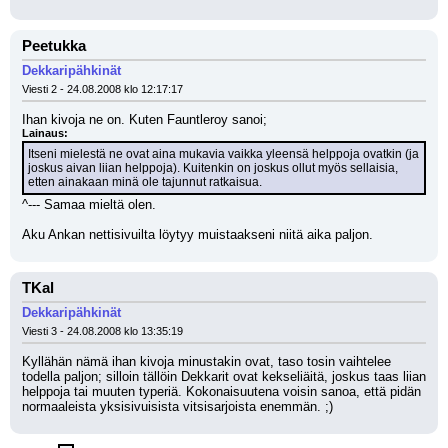
Peetukka
Dekkaripähkinät
Viesti 2 - 24.08.2008 klo 12:17:17
Ihan kivoja ne on. Kuten Fauntleroy sanoi; 
Lainaus:
Itseni mielestä ne ovat aina mukavia vaikka yleensä helppoja ovatkin (ja 
joskus aivan liian helppoja). Kuitenkin on joskus ollut myös sellaisia, 
etten ainakaan minä ole tajunnut ratkaisua.
^--- Samaa mieltä olen.
Aku Ankan nettisivuilta löytyy muistaakseni niitä aika paljon.
TKal
Dekkaripähkinät
Viesti 3 - 24.08.2008 klo 13:35:19
Kyllähän nämä ihan kivoja minustakin ovat, taso tosin vaihtelee 
todella paljon; silloin tällöin Dekkarit ovat kekseliäitä, joskus taas liian 
helppoja tai muuten typeriä. Kokonaisuutena voisin sanoa, että pidän 
normaaleista yksisivuisista vitsisarjoista enemmän. ;)