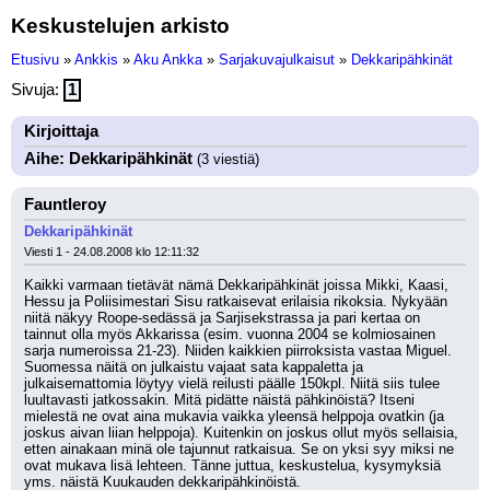
Keskustelujen arkisto
Etusivu
»
Ankkis
»
Aku Ankka
»
Sarjakuvajulkaisut
»
Dekkaripähkinät
Sivuja:
1
Kirjoittaja
Aihe: Dekkaripähkinät
(3 viestiä)
Fauntleroy
Dekkaripähkinät
Viesti 1 - 24.08.2008 klo 12:11:32
Kaikki varmaan tietävät nämä Dekkaripähkinät joissa Mikki, Kaasi, 
Hessu ja Poliisimestari Sisu ratkaisevat erilaisia rikoksia. Nykyään 
niitä näkyy Roope-sedässä ja Sarjisekstrassa ja pari kertaa on 
tainnut olla myös Akkarissa (esim. vuonna 2004 se kolmiosainen 
sarja numeroissa 21-23). Niiden kaikkien piirroksista vastaa Miguel. 
Suomessa näitä on julkaistu vajaat sata kappaletta ja 
julkaisemattomia löytyy vielä reilusti päälle 150kpl. Niitä siis tulee 
luultavasti jatkossakin. Mitä pidätte näistä pähkinöistä? Itseni 
mielestä ne ovat aina mukavia vaikka yleensä helppoja ovatkin (ja 
joskus aivan liian helppoja). Kuitenkin on joskus ollut myös sellaisia, 
etten ainakaan minä ole tajunnut ratkaisua. Se on yksi syy miksi ne 
ovat mukava lisä lehteen. Tänne juttua, keskustelua, kysymyksiä 
yms. näistä Kuukauden dekkaripähkinöistä.