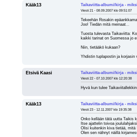
Kääk13
Taikaviitta-albumi/kirja - miksi
Viesti 21 - 08.09.2007 klo 09:51:07
Tekeehän Rosakin epäankkamasi
Joo! Tiedän mitä meinaat...
Tuosta tulevasta Taikaviitta: K
kaikki tarinat on Suomessa jo e
Niin, tietääkö kukaan? 
Yhdistin tuplapostin ja korjasin
Etsivä Kaasi
Taikaviitta-albumi/kirja - miksi
Viesti 22 - 07.10.2007 klo 12:20:38
Hyvä kun tulee Taikaviitallekki
Kääk13
Taikaviitta-albumi/kirja - miksi
Viesti 23 - 12.11.2007 klo 19:35:38
Onko kellään tätä uutta Taikis k
Itse ajattelin toivoa joululahjak
Olisi kuitenkin kiva tietää, mitä 
Olen sen nähnyt näillä kirjames