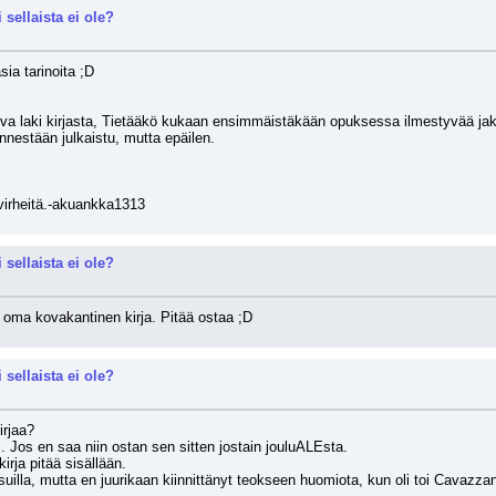
 sellaista ei ole?
a tarinoita ;D
ova laki kirjasta, Tietääkö kukaan ensimmäistäkään opuksessa ilmestyvää jakso
nnestään julkaistu, mutta epäilen.
 virheitä.-akuankka1313
 sellaista ei ole?
n oma kovakantinen kirja. Pitää ostaa ;D
 sellaista ei ole?
irjaa?
si. Jos en saa niin ostan sen sitten jostain jouluALEsta.
kirja pitää sisällään.
suilla, mutta en juurikaan kiinnittänyt teokseen huomiota, kun oli toi Cavazz