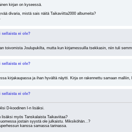
ainen kirjan on kyseessä.
hyvää divaria, mistä sais näitä Taikaviitta2000 albumeita?
.
 sellaista ei ole?
jan toivomista Joulupukilta, mutta kun kirjamessuilla tsekkasin, niin tuli sem
 sellaista ei ole?
a kirjakaupassa ja ihan hyvältä näytti. Kirja on rakennettu samaan malliin, k
 sellaista ei ole?
lisi D-koodinen I-n lisäksi.
sen lisäksi myös Tanskalaista Taikaviitaa?
i suomessa jostain syystä ole julkaistu. Miksiköhän...?
uperhessun kanssa samassa tarinassa.