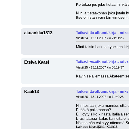
Kertokaa jos joku tietää minkäl
Niin ja tietääköhän joku jotain 
Itse omistan vain tän vimosen..
akuankka1313
Taikaviitta-albumi/kirja - miksi
Viesti 24 - 12.11.2007 klo 21:11:26
Minä taisin harkita kyseisen kir
Etsivä Kaasi
Taikaviitta-albumi/kirja - miksi
Viesti 25 - 13.11.2007 klo 08:19:37
Kävin selailemassa Akateemisess
Kääk13
Taikaviitta-albumi/kirja - miksi
Viesti 26 - 13.11.2007 klo 11:40:28
Niin tosiaan joku mainitsi, että o
Pitääkö paikkaansa?
Eli löytyisikö kirjasta Italialai
Brasilialaisia Taikis tarinoita e
Näissä hän esiintyy näemmä S
Lainaus käyttäjältä: Kääk13