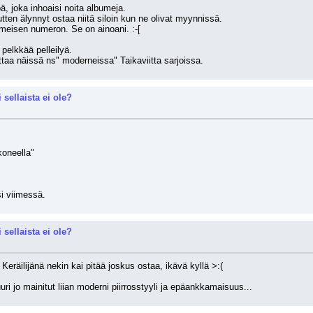
ä, joka inhoaisi noita albumeja.
tten älynnyt ostaa niitä siloin kun ne olivat myynnissä.
imeisen numeron. Se on ainoani. :-[
pelkkää pelleilyä.
ottaa näissä ns" moderneissa" Taikaviitta sarjoissa.
 sellaista ei ole?
koneella"
i viimessä.
 sellaista ei ole?
 Keräilijänä nekin kai pitää joskus ostaa, ikävä kyllä >:(
uri jo mainitut liian moderni piirrosstyyli ja epäankkamaisuus...