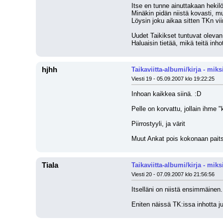
Itse en tunne ainuttakaan hekilö
Minäkin pidän niistä kovasti, mu
Löysin joku aikaa sitten TKn vi
Uudet Taikikset tuntuvat olevan 
Haluaisin tietää, mikä teitä inh
hjhh
Taikaviitta-albumi/kirja - miksi
Viesti 19 - 05.09.2007 klo 19:22:25
Inhoan kaikkea siinä. :D
Pelle on korvattu, jollain ihme "
Piirrostyyli, ja värit
Muut Ankat pois kokonaan paits
Tiala
Taikaviitta-albumi/kirja - miksi
Viesti 20 - 07.09.2007 klo 21:56:56
Itselläni on niistä ensimmäinen.
Eniten näissä TK:issa inhotta ju