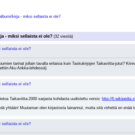
albumi/kirja - miksi sellaista ei ole?
ja - miksi sellaista ei ole?
(32 viestiä)
 sellaista ei ole?
umien tarinat jollain tavalla erilaisia kuin Taskukirjojen Taikaviitta-jutut? Kiin
tettiin Aku Ankka-lehdessä).
 sellaista ei ole?
ietoa Taikaviitta-2000 sarjasta kohdasta uudistettu versio: 
http://fi.wikipedia.o
pidä yhtään! Muutaman olen kirjastosta lainannut, mutta sitä virhettä en enää t
 sellaista ei ole?