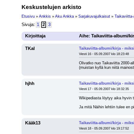
Keskustelujen arkisto
Etusivu
»
Ankkis
»
Aku Ankka
»
Sarjakuvajulkaisut
»
Taikaviitta-
Sivuja:
1
2
3
Kirjoittaja
Aihe: Taikaviitta-albumi/kir
TKal
Taikaviitta-albumi/kirja - miksi
Viesti 16 - 05.09.2007 klo 18:23:48
Olivatko nuo Taikaviitta 2000-alb
(muistan kyllä kun niitä mainos
hjhh
Taikaviitta-albumi/kirja - miksi
Viesti 17 - 05.09.2007 klo 18:32:35
Wikipediasta löytyy aika hyvin t
Ja mitä Näihin lehtiin tulee en 
Kääk13
Taikaviitta-albumi/kirja - miksi
Viesti 18 - 05.09.2007 klo 19:17:52