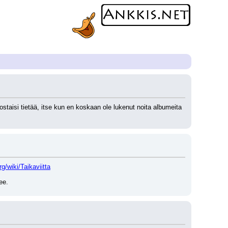
nostaisi tietää, itse kun en koskaan ole lukenut noita albumeita 
rg/wiki/Taikaviitta
ee.