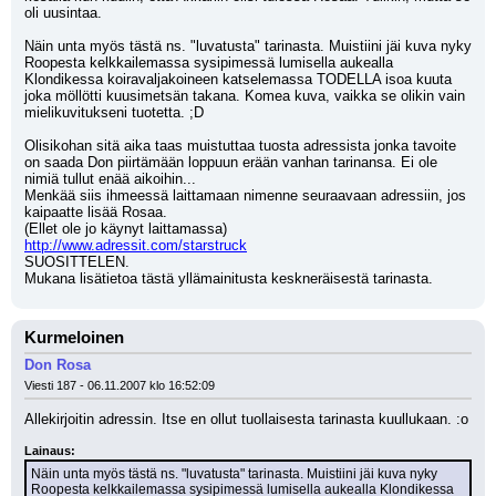
oli uusintaa.
Näin unta myös tästä ns. "luvatusta" tarinasta. Muistiini jäi kuva nyky 
Roopesta kelkkailemassa sysipimessä lumisella aukealla 
Klondikessa koiravaljakoineen katselemassa TODELLA isoa kuuta 
joka möllötti kuusimetsän takana. Komea kuva, vaikka se olikin vain 
mielikuvitukseni tuotetta. ;D
Olisikohan sitä aika taas muistuttaa tuosta adressista jonka tavoite 
on saada Don piirtämään loppuun erään vanhan tarinansa. Ei ole 
nimiä tullut enää aikoihin...
Menkää siis ihmeessä laittamaan nimenne seuraavaan adressiin, jos 
kaipaatte lisää Rosaa.
(Ellet ole jo käynyt laittamassa)
http://www.adressit.com/starstruck
SUOSITTELEN.
Mukana lisätietoa tästä yllämainitusta keskneräisestä tarinasta.
Kurmeloinen
Don Rosa
Viesti 187 - 06.11.2007 klo 16:52:09
Allekirjoitin adressin. Itse en ollut tuollaisesta tarinasta kuullukaan. :o 
Lainaus:
Näin unta myös tästä ns. "luvatusta" tarinasta. Muistiini jäi kuva nyky 
Roopesta kelkkailemassa sysipimessä lumisella aukealla Klondikessa 