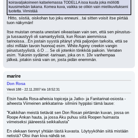
koiravaljakoineen katselemassa TODELLA isoa kuuta joka möllötti 
kuusimetsän takana. Komea kuva, vaikka se olikin vain mielikuvitukseni 
tuotetta. Virnistää
 Hitto, siistiä, oiskohan tuo joku enneuni...tai sitten voisit itse piirtää 
tuon näkymän! 
Itse muistan omasta unestani oikeastaan vain sen, että sen piirustus- 
ja tussaustyyli oli samantyylistä, kun Rosan aiemmissa 
tarinoissa...En jostain syystä pitänyt yhtä paljon(en tarkoita, että se 
olisi millään tavoin huonoa) esim. White Agony creekin vangin 
piirustustyylistä. ó.O ... Se oli jotenkin tönkköä paikoin. Verraten 
esim. Yukonin sydämet -tarinaan, joka on n. 10v vanhempaa 
jälkeä..jotakin siinä vain on, josta pidän enemmän.
marire
Don Rosa
Viesti 188 - 22.11.2007 klo 18:52:31
Etsin haulla Rosa-aiheisia topiceja ja Jatko- ja Fanitarinat-osiosta -
aiheesta Viimeinen ankkatarina- silmiini hyppäsi tämä lause:
''Kaikkihan meistä tietävät sen Don Rosan piirtämän kuvan, jossa on 
Roope Ankan hauta, ja jossa Aku puhuu siitä Roopen huimasta 
viimeiseksi jääneestä seikkailusta''
En olekaan tiennyt yhtään tästä kuvasta. Löytyyköhän siitä mistään 
netistä? Olisi ihan kiva nähdä se.