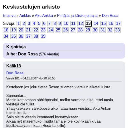
Keskustelujen arkisto
Etusivu
»
Ankkis
»
Aku Ankka
»
Piirtäjät ja käsikirjoittajat
»
Don Rosa
Sivuja:
1
2
3
4
5
6
7
8
9
10
11
12
13
14
15
16
17
18
19
20
21
22
23
24
25
26
27
28
29
30
31
32
33
34
35
36
37
38
39
Kirjoittaja
Aihe: Don Rosa
(576 viestiä)
Kääk13
Don Rosa
Viesti 181 - 04.11.2007 klo 20:20:55
Kertokoon jos joku tietää Rosan suomen vierailun aikatauluista.
Sunnuntai...
Menin katsomaan sähköpostini, melko varmana siitä, ettei uusia 
viestejä ole tullut.
Yllätyksekseni sähköposti alkoi lataamaan viestiä... Aku Ankan 
toimitukselta.
Sain sieltä viestin keromaani kysymykseen.
Älkää nyt masentuko, mutta tämä ei ole kovinkaan kivaa 
kuultavaa(varsinkaan Rosa faneille).