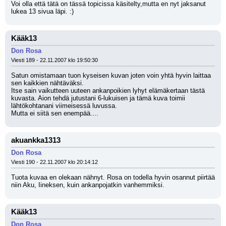
Voi olla että tätä on tässä topicissa käsitelty,mutta en nyt jaksanut 
lukea 13 sivua läpi. :)
Kääk13
Don Rosa
Viesti 189 - 22.11.2007 klo 19:50:30
Satun omistamaan tuon kyseisen kuvan joten voin yhtä hyvin laittaa 
sen kaikkien nähtäväksi.
Itse sain vaikutteen uuteen ankanpoikien lyhyt elämäkertaan tästä 
kuvasta. Aion tehdä jutustani 6-lukuisen ja tämä kuva toimii 
lähtökohtanani viimeisessä luvussa.
Mutta ei siitä sen enempää....
akuankka1313
Don Rosa
Viesti 190 - 22.11.2007 klo 20:14:12
Tuota kuvaa en olekaan nähnyt. Rosa on todella hyvin osannut piirtää 
niin Aku, Iineksen, kuin ankanpojatkin vanhemmiksi.
Kääk13
Don Rosa