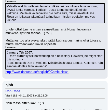
Lainaus:
Valitettavasti Rosalta ei ole uutta pitkää tarinaa tulossa tänä vuonna, 
syystä jonka varmasti tiedätkin: uusia tarinoita hänellä ei ole 
valmiina. Meillä ei valitettavasti ole tietoa siitä, missä aikataulussa 
Rosa on jatkossa tekemässä tarinoitaan - itsekin odottelemme vesi 
kielellä!
Ei ole totta! Emme sitten saaneetkaan sitä Rosan lupaamaa 
muhkeaa synttäri tarinaa. :'( :o :-[
Mutta jos tuo alla oleva teksti pitää kutinsa uusi tarina olisi tulossa, 
muttei varmaankaan kovin nopeasti...
Lainaus:
January 7th, 2007.
- Don's currently still not working on a new story. However, he might start 
this spring. - 
"Tällä hetkellä Don ei vielä ole työstämässä uutta tarinaa. Kuitenkin, hän 
saattaa aloittaa tänä keväänä"
http://www.donrosa.de/english/?Comic-News
hjhh
Don Rosa
Viesti 182 - 04.11.2007 klo 21:23:08
Näin tässä sitten kävi. :'( :'(