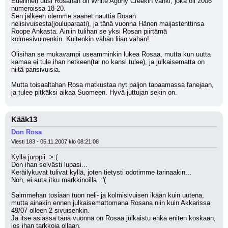
Edellinen uusi Rosahan oli White Agony Creekin vanki, joka oli 2006 
numeroissa 18-20. 
Sen jälkeen olemme saanet nauttia Rosan 
nelisivuisesta(jouluparaati), ja tänä vuonna Hänen maijastenttinsa 
Roope Ankasta. Ainiin tulihan se yksi Rosan piirtämä 
kolmesivuinenkin. Kuitenkin vähän liian vähän!
Olisihan se mukavampi useamminkin lukea Rosaa, mutta kun uutta 
kamaa ei tule ihan hetkeen(tai no kansi tulee), ja julkaisematta on 
niitä parisivuisia. 
Mutta toisaaltahan Rosa matkustaa nyt paljon tapaamassa fanejaan, 
ja tulee pitkäksi aikaa Suomeen. Hyvä juttujan sekin on.
Kääk13
Don Rosa
Viesti 183 - 05.11.2007 klo 08:21:08
Kyllä jurppii. >:(
Don ihan selvästi lupasi...
Keräilykuvat tulivat kyllä, joten tietysti odotimme tarinaakin...
Noh, ei auta itku markkinoilla. :'(
Saimmehan tosiaan tuon neli- ja kolmisivuisen ikään kuin uutena, 
mutta ainakin ennen julkaisemattomana Rosana niin kuin Akkarissa 
49/07 olleen 2 sivuisenkin.
Ja itse asiassa tänä vuonna on Rosaa julkaistu ehkä eniten koskaan, 
jos ihan tarkkoja ollaan.