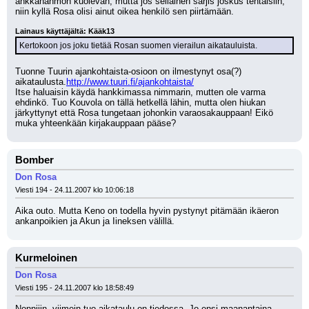
ankkahahmon kuolevan, mutta jos sellainen sarjis joskus tehtäisiin, 
niin kyllä Rosa olisi ainut oikea henkilö sen piirtämään.
Lainaus käyttäjältä: Kääk13
Kertokoon jos joku tietää Rosan suomen vierailun aikatauluista.
Tuonne Tuurin ajankohtaista-osioon on ilmestynyt osa(?) 
aikataulusta.
http://www.tuuri.fi/ajankohtaista/
Itse haluaisin käydä hankkimassa nimmarin, mutten ole varma 
ehdinkö. Tuo Kouvola on tällä hetkellä lähin, mutta olen hiukan 
järkyttynyt että Rosa tungetaan johonkin varaosakauppaan! Eikö 
muka yhteenkään kirjakauppaan pääse?
Bomber
Don Rosa
Viesti 194 - 24.11.2007 klo 10:06:18
Aika outo. Mutta Keno on todella hyvin pystynyt pitämään ikäeron 
ankanpoikien ja Akun ja Iineksen välillä.
Kurmeloinen
Don Rosa
Viesti 195 - 24.11.2007 klo 18:58:49
Nonniiin, viimein tuo aikataulu on tiedossa. Jo ensi maanantaina 