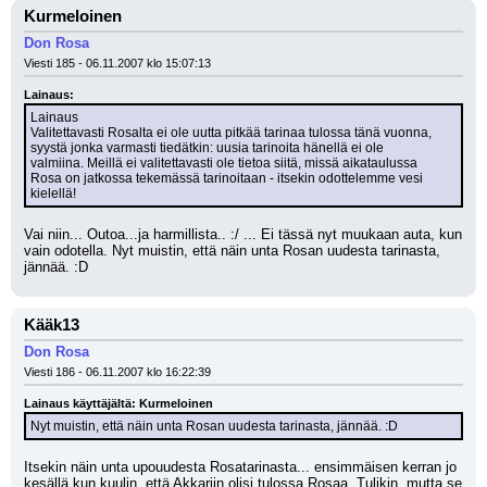
Kurmeloinen
Don Rosa
Viesti 185 - 06.11.2007 klo 15:07:13
Lainaus:
Lainaus
Valitettavasti Rosalta ei ole uutta pitkää tarinaa tulossa tänä vuonna,
syystä jonka varmasti tiedätkin: uusia tarinoita hänellä ei ole
valmiina. Meillä ei valitettavasti ole tietoa siitä, missä aikataulussa
Rosa on jatkossa tekemässä tarinoitaan - itsekin odottelemme vesi 
kielellä!
Vai niin... Outoa...ja harmillista.. :/ ... Ei tässä nyt muukaan auta, kun 
vain odotella. Nyt muistin, että näin unta Rosan uudesta tarinasta, 
jännää. :D
Kääk13
Don Rosa
Viesti 186 - 06.11.2007 klo 16:22:39
Lainaus käyttäjältä: Kurmeloinen
Nyt muistin, että näin unta Rosan uudesta tarinasta, jännää. :D
Itsekin näin unta upouudesta Rosatarinasta... ensimmäisen kerran jo 
kesällä kun kuulin, että Akkariin olisi tulossa Rosaa. Tulikin, mutta se 