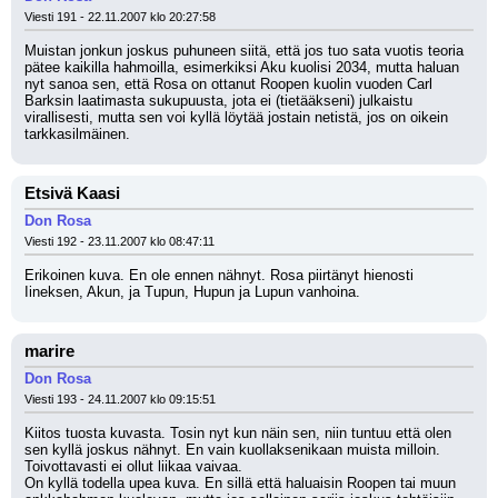
Viesti 191 - 22.11.2007 klo 20:27:58
Muistan jonkun joskus puhuneen siitä, että jos tuo sata vuotis teoria 
pätee kaikilla hahmoilla, esimerkiksi Aku kuolisi 2034, mutta haluan 
nyt sanoa sen, että Rosa on ottanut Roopen kuolin vuoden Carl 
Barksin laatimasta sukupuusta, jota ei (tietääkseni) julkaistu 
virallisesti, mutta sen voi kyllä löytää jostain netistä, jos on oikein 
tarkkasilmäinen.
Etsivä Kaasi
Don Rosa
Viesti 192 - 23.11.2007 klo 08:47:11
Erikoinen kuva. En ole ennen nähnyt. Rosa piirtänyt hienosti 
Iineksen, Akun, ja Tupun, Hupun ja Lupun vanhoina.
marire
Don Rosa
Viesti 193 - 24.11.2007 klo 09:15:51
Kiitos tuosta kuvasta. Tosin nyt kun näin sen, niin tuntuu että olen 
sen kyllä joskus nähnyt. En vain kuollaksenikaan muista milloin. 
Toivottavasti ei ollut liikaa vaivaa.
On kyllä todella upea kuva. En sillä että haluaisin Roopen tai muun 