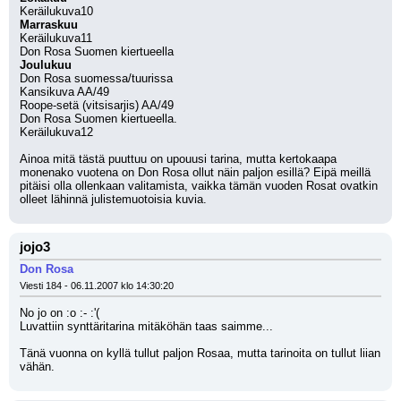
Keräilukuva10
Marraskuu
Keräilukuva11
Don Rosa Suomen kiertueella
Joulukuu
Don Rosa suomessa/tuurissa
Kansikuva AA/49
Roope-setä (vitsisarjis) AA/49
Don Rosa Suomen kiertueella.
Keräilukuva12
Ainoa mitä tästä puuttuu on upouusi tarina, mutta kertokaapa 
monenako vuotena on Don Rosa ollut näin paljon esillä? Eipä meillä 
pitäisi olla ollenkaan valitamista, vaikka tämän vuoden Rosat ovatkin 
olleet lähinnä julistemuotoisia kuvia.
jojo3
Don Rosa
Viesti 184 - 06.11.2007 klo 14:30:20
No jo on :o :- :'(
Luvattiin synttäritarina mitäköhän taas saimme...
Tänä vuonna on kyllä tullut paljon Rosaa, mutta tarinoita on tullut liian 
vähän.