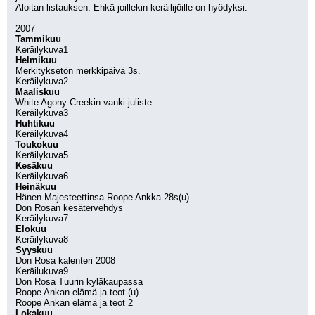
Aloitan listauksen. Ehkä joillekin keräilijöille on hyödyksi.
2007
Tammikuu
Keräilykuva1 
Helmikuu
Merkityksetön merkkipäivä 3s.
Keräilykuva2
Maaliskuu
White Agony Creekin vanki-juliste
Keräilykuva3
Huhtikuu
Keräilykuva4
Toukokuu
Keräilykuva5
Kesäkuu
Keräilykuva6
Heinäkuu
Hänen Majesteettinsa Roope Ankka 28s(u)
Don Rosan kesätervehdys
Keräilykuva7
Elokuu
Keräilykuva8
Syyskuu
Don Rosa kalenteri 2008
Keräilukuva9
Don Rosa Tuurin kyläkaupassa
Roope Ankan elämä ja teot (u)
Roope Ankan elämä ja teot 2
Lokakuu