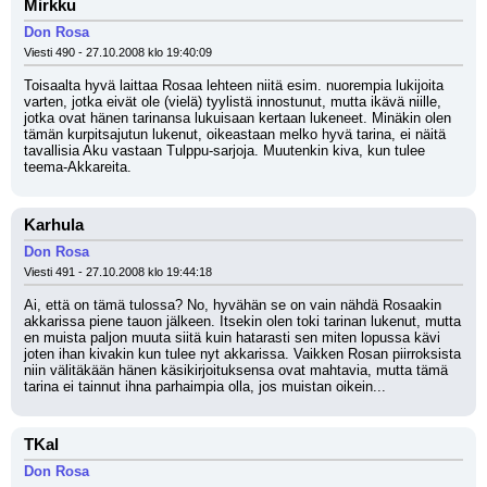
Mirkku
Don Rosa
Viesti 490 - 27.10.2008 klo 19:40:09
Toisaalta hyvä laittaa Rosaa lehteen niitä esim. nuorempia lukijoita 
varten, jotka eivät ole (vielä) tyylistä innostunut, mutta ikävä niille, 
jotka ovat hänen tarinansa lukuisaan kertaan lukeneet. Minäkin olen 
tämän kurpitsajutun lukenut, oikeastaan melko hyvä tarina, ei näitä 
tavallisia Aku vastaan Tulppu-sarjoja. Muutenkin kiva, kun tulee 
teema-Akkareita.
Karhula
Don Rosa
Viesti 491 - 27.10.2008 klo 19:44:18
Ai, että on tämä tulossa? No, hyvähän se on vain nähdä Rosaakin 
akkarissa piene tauon jälkeen. Itsekin olen toki tarinan lukenut, mutta 
en muista paljon muuta siitä kuin hatarasti sen miten lopussa kävi 
joten ihan kivakin kun tulee nyt akkarissa. Vaikken Rosan piirroksista 
niin välitäkään hänen käsikirjoituksensa ovat mahtavia, mutta tämä 
tarina ei tainnut ihna parhaimpia olla, jos muistan oikein...
TKal
Don Rosa