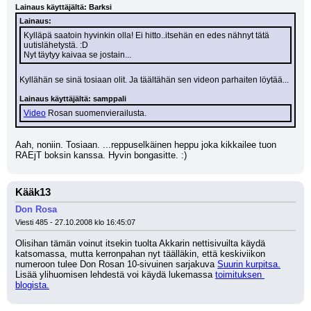
Lainaus käyttäjältä: Barksi
Lainaus:
Kylläpä saatoin hyvinkin olla! Ei hitto..itsehän en edes nähnyt tätä 
uutislähetystä. :D
Nyt täytyy kaivaa se jostain...
Kyllähän se sinä tosiaan olit. Ja täältähän sen videon parhaiten löytää...
Lainaus käyttäjältä: samppali
Video
 Rosan suomenvierailusta.
Aah, noniin. Tosiaan. ...reppuselkäinen heppu joka kikkailee tuon 
RAEjT boksin kanssa. Hyvin bongasitte. :)
Kääk13
Don Rosa
Viesti 485 - 27.10.2008 klo 16:45:07
Olisihan tämän voinut itsekin tuolta Akkarin nettisivuilta käydä 
katsomassa, mutta kerronpahan nyt täälläkin, että keskiviikon 
numeroon tulee Don Rosan 10-sivuinen sarjakuva 
Suurin kurpitsa.
Lisää ylihuomisen lehdestä voi käydä lukemassa 
toimituksen 
blogista.