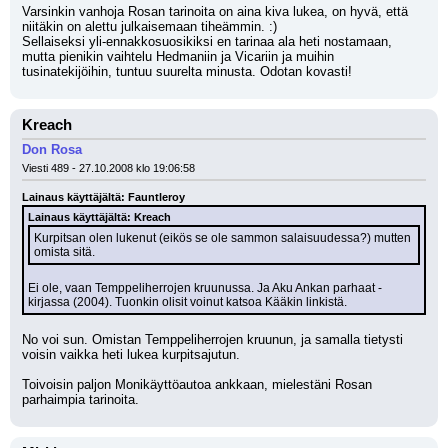
Varsinkin vanhoja Rosan tarinoita on aina kiva lukea, on hyvä, että 
niitäkin on alettu julkaisemaan tiheämmin. :)
Sellaiseksi yli-ennakkosuosikiksi en tarinaa ala heti nostamaan, 
mutta pienikin vaihtelu Hedmaniin ja Vicariin ja muihin 
tusinatekijöihin, tuntuu suurelta minusta. Odotan kovasti!
Kreach
Don Rosa
Viesti 489 - 27.10.2008 klo 19:06:58
Lainaus käyttäjältä: Fauntleroy
Lainaus käyttäjältä: Kreach
Kurpitsan olen lukenut (eikös se ole sammon salaisuudessa?) mutten 
omista sitä.
Ei ole, vaan Temppeliherrojen kruunussa. Ja Aku Ankan parhaat -
kirjassa (2004). Tuonkin olisit voinut katsoa Kääkin linkistä.
No voi sun. Omistan Temppeliherrojen kruunun, ja samalla tietysti 
voisin vaikka heti lukea kurpitsajutun.
Toivoisin paljon Monikäyttöautoa ankkaan, mielestäni Rosan 
parhaimpia tarinoita.