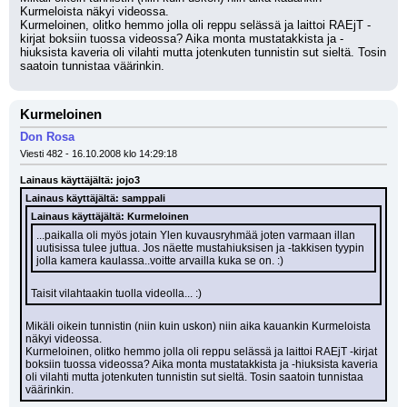
Kurmeloista näkyi videossa. 
Kurmeloinen, olitko hemmo jolla oli reppu selässä ja laittoi RAEjT -
kirjat boksiin tuossa videossa? Aika monta mustatakkista ja -
hiuksista kaveria oli vilahti mutta jotenkuten tunnistin sut sieltä. Tosin 
saatoin tunnistaa väärinkin.
Kurmeloinen
Don Rosa
Viesti 482 - 16.10.2008 klo 14:29:18
Lainaus käyttäjältä: jojo3
Lainaus käyttäjältä: samppali
Lainaus käyttäjältä: Kurmeloinen
...paikalla oli myös jotain Ylen kuvausryhmää joten varmaan illan 
uutisissa tulee juttua. Jos näette mustahiuksisen ja -takkisen tyypin 
jolla kamera kaulassa..voitte arvailla kuka se on. :)
Taisit vilahtaakin tuolla videolla... :)
Mikäli oikein tunnistin (niin kuin uskon) niin aika kauankin Kurmeloista 
näkyi videossa. 
Kurmeloinen, olitko hemmo jolla oli reppu selässä ja laittoi RAEjT -kirjat 
boksiin tuossa videossa? Aika monta mustatakkista ja -hiuksista kaveria 
oli vilahti mutta jotenkuten tunnistin sut sieltä. Tosin saatoin tunnistaa 
väärinkin.