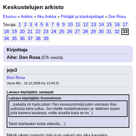
Keskustelujen arkisto
Etusivu
»
Ankkis
»
Aku Ankka
»
Piirtäjät ja käsikirjoittajat
»
Don Rosa
Sivuja:
1
2
3
4
5
6
7
8
9
10
11
12
13
14
15
16
17
18
19
20
21
22
23
24
25
26
27
28
29
30
31
32
33
34
35
36
37
38
39
Kirjoittaja
Aihe: Don Rosa
(576 viestiä)
jojo3
Don Rosa
Viesti 481 - 16.10.2008 klo 13:44:31
Lainaus käyttäjältä: samppali
Lainaus käyttäjältä: Kurmeloinen
...paikalla oli myös jotain Ylen kuvausryhmää joten varmaan illan 
uutisissa tulee juttua. Jos näette mustahiuksisen ja -takkisen tyypin 
jolla kamera kaulassa..voitte arvailla kuka se on. :)
Taisit vilahtaakin tuolla videolla... :)
Mikäli oikein tunnistin (niin kuin uskon) niin aika kauankin 