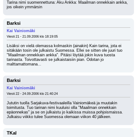
Tarina nimi suomennettuna: Aku Ankka: Maailman onnekkain ankka, 
jos oikein ymmärsin
Barksi
Kai Vainiomäki
Viesti 21 - 21.09.2006 klo 18:19:05
Lisäksi on vielä olemassa kolmaskin (ainakin) Kain tarina, jota ei 
sitäkään tosin ole julkaistu Suomessa. Ellei se sitten ole juuri tuo 
"Maailman onnekkain ankka". Pitäisi löytää jokin kuva tuosta 
tarinasta. Toivottavasti se julkaistaisiin pian. Odotan jo 
malttamattomana...
Barksi
Kai Vainiomäki
Viesti 22 - 24.09.2006 klo 21:40:24
Jututin tuolla Sarjakuva-festivaaleilla Vainiomäkeä ja muutakin 
toimitusta. Tuo tarinan nimi kuuluisi olla "Maailman onnekkain 
epäonnekas" ja se on julkaistu jo kaikissa muissa pohjoismaissa. 
Julkaisu viikko tulee Suomessa olemaan viikon 40 jälkeen.
TKal