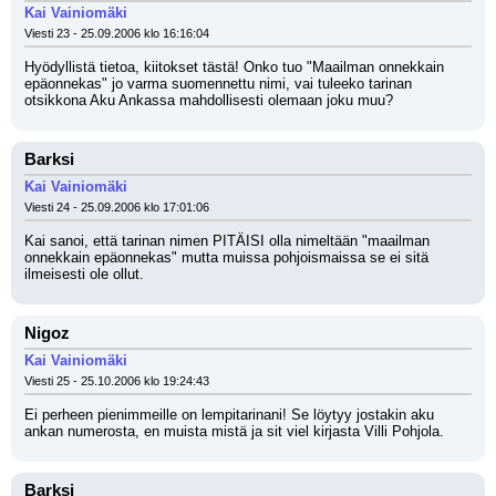
Kai Vainiomäki
Viesti 23 - 25.09.2006 klo 16:16:04
Hyödyllistä tietoa, kiitokset tästä! Onko tuo "Maailman onnekkain 
epäonnekas" jo varma suomennettu nimi, vai tuleeko tarinan 
otsikkona Aku Ankassa mahdollisesti olemaan joku muu?
Barksi
Kai Vainiomäki
Viesti 24 - 25.09.2006 klo 17:01:06
Kai sanoi, että tarinan nimen PITÄISI olla nimeltään "maailman 
onnekkain epäonnekas" mutta muissa pohjoismaissa se ei sitä 
ilmeisesti ole ollut.
Nigoz
Kai Vainiomäki
Viesti 25 - 25.10.2006 klo 19:24:43
Ei perheen pienimmeille on lempitarinani! Se löytyy jostakin aku 
ankan numerosta, en muista mistä ja sit viel kirjasta Villi Pohjola.
Barksi