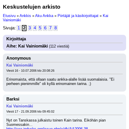
Keskustelujen arkisto
Etusivu
»
Ankkis
»
Aku Ankka
»
Piirtäjät ja käsikirjoittajat
»
Kai
Vainiomäki
Sivuja:
1
2
3
4
5
6
7
8
Kirjoittaja
Aihe: Kai Vainiomäki
(112 viestiä)
Anonymous
Kai Vainiomäki
Viesti 16 - 10.07.2006 klo 20:08:26
Erinomaista, että ollaan saatu ankka-alalle lisää suomalaisia. "Ei 
perheen pienimmille" oli kyllä erinomainen tarina. ;)
Barksi
Kai Vainiomäki
Viesti 17 - 21.09.2006 klo 09:45:02
Nyt on Tanskassa julkaistu toinen Kain tarina. Eiköhän pian 
Suomessakin...
http://coa.inducks.org/issue.php/x/dk/AA2006-38