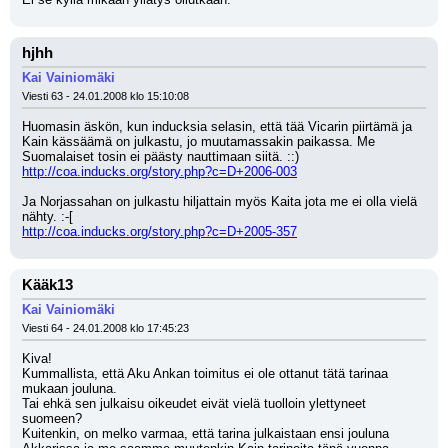
hjhh
Kai Vainiomäki
Viesti 63 - 24.01.2008 klo 15:10:08
Huomasin äskön, kun inducksia selasin, että tää Vicarin piirtämä ja 
Kain kässäämä on julkastu, jo muutamassakin paikassa. Me 
Suomalaiset tosin ei päästy nauttimaan siitä. ::)
http://coa.inducks.org/story.php?c=D+2006-003
Ja Norjassahan on julkastu hiljattain myös Kaita jota me ei olla vielä 
nähty. :-[
http://coa.inducks.org/story.php?c=D+2005-357
Kääk13
Kai Vainiomäki
Viesti 64 - 24.01.2008 klo 17:45:23
Kiva!
Kummallista, että Aku Ankan toimitus ei ole ottanut tätä tarinaa 
mukaan jouluna.
Tai ehkä sen julkaisu oikeudet eivät vielä tuolloin ylettyneet 
suomeen?
Kuitenkin, on melko varmaa, että tarina julkaistaan ensi jouluna 