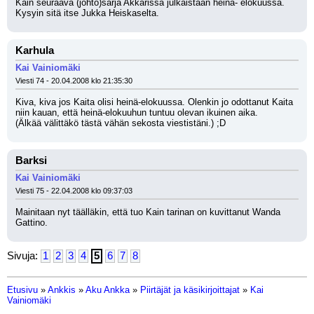
Kain seuraava (johto)sarja Akkarissa julkaistaan heinä- elokuussa. 
Kysyin sitä itse Jukka Heiskaselta.
Karhula
Kai Vainiomäki
Viesti 74 - 20.04.2008 klo 21:35:30
Kiva, kiva jos Kaita olisi heinä-elokuussa. Olenkin jo odottanut Kaita 
niin kauan, että heinä-elokuuhun tuntuu olevan ikuinen aika. 
(Älkää välittäkö tästä vähän sekosta viestistäni.) ;D
Barksi
Kai Vainiomäki
Viesti 75 - 22.04.2008 klo 09:37:03
Mainitaan nyt täälläkin, että tuo Kain tarinan on kuvittanut Wanda 
Gattino.
Sivuja:
1
2
3
4
5
6
7
8
Etusivu
»
Ankkis
»
Aku Ankka
»
Piirtäjät ja käsikirjoittajat
»
Kai
Vainiomäki