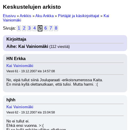
Keskustelujen arkisto
Etusivu
»
Ankkis
»
Aku Ankka
»
Piirtäjät ja käsikirjoittajat
»
Kai
Vainiomäki
Sivuja:
1
2
3
4
5
6
7
8
Kirjoittaja
Aihe: Kai Vainiomäki
(112 viestiä)
HN Erkka
Kai Vainiomäki
Viesti 61 - 19.12.2007 klo 14:57:08
No, eipä tullut siinä Jouluparaati -erikoisnumerossa Kaita.
En minä kyllä olettanutkaan, että tulisi. Mutta harmi. :(
hjhh
Kai Vainiomäki
Viesti 62 - 19.12.2007 klo 15:04:58
No ei tullut ei. 
Ehkä ensi vuonna. >:(
Ei se kyllä mikään yllätys ollutkaan.