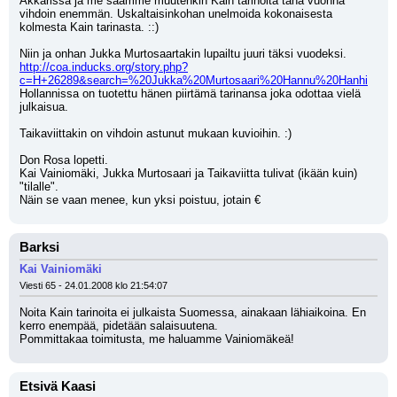
Akkarissa ja me saamme muutenkin Kain tarinoita tänä vuonna 
vihdoin enemmän. Uskaltaisinkohan unelmoida kokonaisesta 
kolmesta Kain tarinasta. ::)
Niin ja onhan Jukka Murtosaartakin lupailtu juuri täksi vuodeksi.
http://coa.inducks.org/story.php?
c=H+26289&search=%20Jukka%20Murtosaari%20Hannu%20Hanhi
Hollannissa on tuotettu hänen piirtämä tarinansa joka odottaa vielä 
julkaisua.
Taikaviittakin on vihdoin astunut mukaan kuvioihin. :)
Don Rosa lopetti.
Kai Vainiomäki, Jukka Murtosaari ja Taikaviitta tulivat (ikään kuin) 
"tilalle".
Näin se vaan menee, kun yksi poistuu, jotain €
Barksi
Kai Vainiomäki
Viesti 65 - 24.01.2008 klo 21:54:07
Noita Kain tarinoita ei julkaista Suomessa, ainakaan lähiaikoina. En 
kerro enempää, pidetään salaisuutena. 
Pommittakaa toimitusta, me haluamme Vainiomäkeä!
Etsivä Kaasi