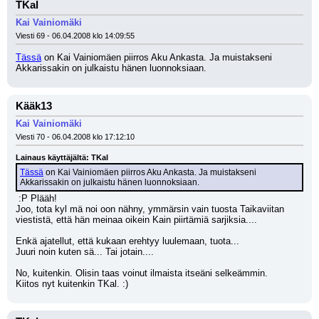
TKal
Kai Vainiomäki
Viesti 69 - 06.04.2008 klo 14:09:55
Tässä
 on Kai Vainiomäen piirros Aku Ankasta. Ja muistakseni 
Akkarissakin on julkaistu hänen luonnoksiaan.
Kääk13
Kai Vainiomäki
Viesti 70 - 06.04.2008 klo 17:12:10
Lainaus käyttäjältä: TKal
Tässä
 on Kai Vainiomäen piirros Aku Ankasta. Ja muistakseni 
Akkarissakin on julkaistu hänen luonnoksiaan.
 :P Plääh!
Joo, tota kyl mä noi oon nähny, ymmärsin vain tuosta Taikaviitan 
viestistä, että hän meinaa oikein Kain piirtämiä sarjiksia....
Enkä ajatellut, että kukaan erehtyy luulemaan, tuota...
Juuri noin kuten sä... Tai jotain....
No, kuitenkin. Olisin taas voinut ilmaista itseäni selkeämmin. 
Kiitos nyt kuitenkin TKal. :)