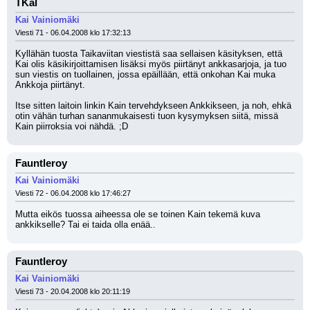
TKal
Kai Vainiomäki
Viesti 71 - 06.04.2008 klo 17:32:13
Kyllähän tuosta Taikaviitan viestistä saa sellaisen käsityksen, että 
Kai olis käsikirjoittamisen lisäksi myös piirtänyt ankkasarjoja, ja tuo 
sun viestis on tuollainen, jossa epäillään, että onkohan Kai muka 
Ankkoja piirtänyt.
Itse sitten laitoin linkin Kain tervehdykseen Ankkikseen, ja noh, ehkä 
otin vähän turhan sananmukaisesti tuon kysymyksen siitä, missä 
Kain piirroksia voi nähdä. ;D
Fauntleroy
Kai Vainiomäki
Viesti 72 - 06.04.2008 klo 17:46:27
Mutta eikös tuossa aiheessa ole se toinen Kain tekemä kuva 
ankkikselle? Tai ei taida olla enää..
Fauntleroy
Kai Vainiomäki
Viesti 73 - 20.04.2008 klo 20:11:19