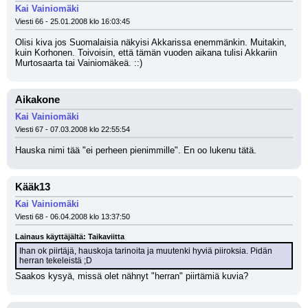
Kai Vainiomäki
Viesti 66 - 25.01.2008 klo 16:03:45
Olisi kiva jos Suomalaisia näkyisi Akkarissa enemmänkin. Muitakin, 
kuin Korhonen. Toivoisin, että tämän vuoden aikana tulisi Akkariin 
Murtosaarta tai Vainiomäkeä. ::)
Aikakone
Kai Vainiomäki
Viesti 67 - 07.03.2008 klo 22:55:54
Hauska nimi tää "ei perheen pienimmille". En oo lukenu tätä.
Kääk13
Kai Vainiomäki
Viesti 68 - 06.04.2008 klo 13:37:50
Lainaus käyttäjältä: Taikaviitta
Ihan ok piirtäjä, hauskoja tarinoita ja muutenki hyviä piiroksia. Pidän 
herran tekeleistä ;D
Saakos kysyä, missä olet nähnyt "herran" piirtämiä kuvia?