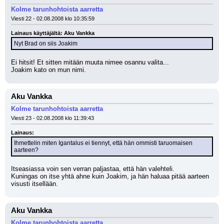
Kolme tarunhohtoista aarretta
Viesti 22 - 02.08.2008 klo 10:35:59
Lainaus käyttäjältä: Aku Vankka
Nyt Brad on siis Joakim
Ei hitsit! Et sitten mitään muuta nimee osannu valita...
Joakim kato on mun nimi.
Aku Vankka
Kolme tarunhohtoista aarretta
Viesti 23 - 02.08.2008 klo 11:39:43
Lainaus:
Ihmettelin miten Igantalus ei tiennyt, että hän ommisti taruomaisen 
aarteen?
Itseasiassa voin sen verran paljastaa, että hän valehteli.
Kuningas on itse yhtä ahne kuin Joakim, ja hän haluaa pitää aarteen 
visusti itsellään.
Aku Vankka
Kolme tarunhohtoista aarretta