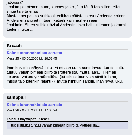
jatkossa"
Joakim piti pienen tauon, kunnes jatkoi; "Ja tämä tarkoittaa, ettei 
sinua tarvita enää"
Musta savupatsas suihkahti valtikan päästä ja osui Andersia rintaan. 
Anders ei sanonut mitään, katseli vain murheissaan
Joakimia. Sitten suihku lävisti Andersin, joka haihtui ilmaan ja katosi 
tuulen mukana.
Kreach
Kolme tarunhohtoista aarretta
Viesti 25 - 05.08.2008 klo 16:51:45
Ihan kelvollinen/hyvä luku. Ei mitään uutta sanottavaa, tuo ristijuttu 
tuntuu vähän pimeän piirrolta Pottereista, mutta jaah... Hieman 
sekava, vaikea ymmärrettävä (tai oikeastaan vain siinä kohtaa, 
missä talo jotenkin räjähti?), mutta niinkuin sanoin, ihan hyvä luku.
samppali
Kolme tarunhohtoista aarretta
Viesti 26 - 05.08.2008 klo 17:03:24
Lainaus käyttäjältä: Kreach
...tuo ristijuttu tuntuu vähän pimeän piirrolta Pottereista...