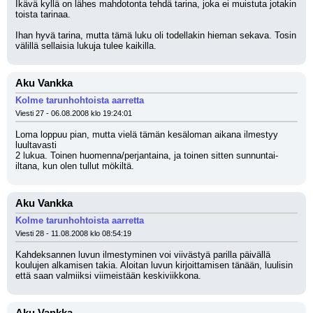
Ikävä kyllä on lähes mahdotonta tehdä tarina, joka ei muistuta jotakin 
toista tarinaa. 
Ihan hyvä tarina, mutta tämä luku oli todellakin hieman sekava. Tosin 
välillä sellaisia lukuja tulee kaikilla.
Aku Vankka
Kolme tarunhohtoista aarretta
Viesti 27 - 06.08.2008 klo 19:24:01
Loma loppuu pian, mutta vielä tämän kesäloman aikana ilmestyy 
luultavasti
2 lukua. Toinen huomenna/perjantaina, ja toinen sitten sunnuntai-
iltana, kun olen tullut mökiltä.
Aku Vankka
Kolme tarunhohtoista aarretta
Viesti 28 - 11.08.2008 klo 08:54:19
Kahdeksannen luvun ilmestyminen voi viivästyä parilla päivällä 
koulujen alkamisen takia. Aloitan luvun kirjoittamisen tänään, luulisin 
että saan valmiiksi viimeistään keskiviikkona.