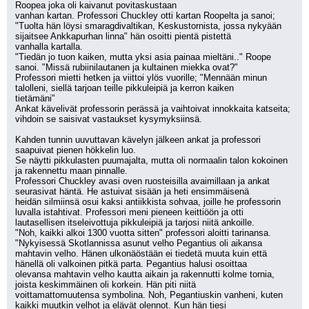
Roopea joka oli kaivanut povitaskustaan
vanhan kartan. Professori Chuckley otti kartan Roopelta ja sanoi;
"Tuolta hän löysi smaragdivaltikan, Keskustornista, jossa nykyään 
sijaitsee Ankkapurhan linna" hän osoitti pientä pistettä
vanhalla kartalla.
"Tiedän jo tuon kaiken, mutta yksi asia painaa mieltäni.." Roope 
sanoi. "Missä rubiinilautanen ja kultainen miekka ovat?"
Professori mietti hetken ja viittoi ylös vuorille; "Mennään minun 
talolleni, siellä tarjoan teille pikkuleipiä ja kerron kaiken
tietämäni"
Ankat kävelivät professorin perässä ja vaihtoivat innokkaita katseita; 
vihdoin se saisivat vastaukset kysymyksiinsä.
Kahden tunnin uuvuttavan kävelyn jälkeen ankat ja professori 
saapuivat pienen hökkelin luo.
Se näytti pikkulasten puumajalta, mutta oli normaalin talon kokoinen 
ja rakennettu maan pinnalle.
Professori Chuckley avasi oven ruosteisilla avaimillaan ja ankat 
seurasivat häntä. He astuivat sisään ja heti ensimmäisenä
heidän silmiinsä osui kaksi antiikkista sohvaa, joille he professorin 
luvalla istahtivat. Professori meni pieneen keittiöön ja otti
lautasellisen itseleivottuja pikkuleipiä ja tarjosi niitä ankoille.
"Noh, kaikki alkoi 1300 vuotta sitten" professori aloitti tarinansa. 
"Nykyisessä Skotlannissa asunut velho Pegantius oli aikansa
mahtavin velho. Hänen ulkonäöstään ei tiedetä muuta kuin että 
hänellä oli valkoinen pitkä parta. Pegantius halusi osoittaa
olevansa mahtavin velho kautta aikain ja rakennutti kolme tornia, 
joista keskimmäinen oli korkein. Hän piti niitä
voittamattomuutensa symbolina. Noh, Pegantiuskin vanheni, kuten 
kaikki muutkin velhot ja elävät olennot. Kun hän tiesi