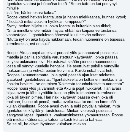
Igantalus vastasi ja hörppäso teetä. "Se on taito on kai peritynyt 
minulle
isältäni, hänkin osasi taikoa"
Roope katsoi hetken Igantalusta ja hänen miekkaansa, kunnes kysyi;
"Tiedätkö miksi Joakim hyökkäsi kimppuusi?"
Syntyi hetken hiljaisuus jonka Igantalus kuitenkin pian rikkoi;
"Siitä minulla ei ole mitään hajua, ehkä hän kaipasi vertaistansa 
vastustajaa.." Igantaluksen äänessä kuuli selvän valheen.
"Mutta nyt on aika käydä nukkumaan, teidän huoneenne on toisessa 
kerroksessa, ovi on auki"
Roope, Aku ja pojat astelivat portaat ylös ja saapuivat punaisella 
matolla ja parilla soihdulla varustettuun käytävään, jonka päässä
oli yksi aukinainen ovi. He astuivat sisään pieneen huoneeseen, 
jossa oli sängyt kuudelle hengelle. He asettuivat puisille sängyille 
makaamaan ja vetivät peiton korviinsa. Kaikki nukahtivat heti, 
Roopea lukuunottamatta, jolla pyöri päässä ajatukset miekasta.. 
ajatukset Igantaluksesta.. "Igantaluksella on kultainen miekka, sitä 
Joakim havitteli, se on toinen 'Kolmesta tarunhohtoisesta aarteesta'"
Roope nousi ylös ja varmisti että Aku ja pojat nukkuvat. Hän avasi 
hiljaa oven ja lähti kynttilän kanssa ylös kolmanteen kerrokseen,
joka oli täysin pimeä. Hän näki käytävän päässä oven joka oli 
raollaan; huone oli pimeä, mutta ovelta saattoi erottaa himmeää 
kullan kimallusta. Roope avasi oven ja näki pöydällä miekan, mitä 
Igantalus oli käyttänyt taistelussa. Miekan vieressä puisessa 
sängyssä lepäsi Igantalus, vaaleansinisessä yökaavussaan. Roope 
otti miekan käteensä ja katsoi tarkasti kultaista kahvaa.
Se se oli, he olivat löytäneet kultaisen miekan.