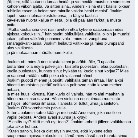
jäljilleni, sillä lautanen kiroaa heidät ja vie heidän muistinsa viimeisen 
kahden viikon ajalta. Ja sitten sinä.. Anders - sinä etsit käsiisi oikean 
rubiinilautasen ja hoidat sen minulle vaikka henki menisi" Joakim 
lopetti suunnitelmaselostuksensa, ja tähysi kadulla
kävelevää nuorta kaljua miestä, jolla oli päällään farkut ja musta 
paita.
"Mutta koska sinä olet näin avuton etkä kykene saapumaan edes 
ajoissa kokouksiin.." hän osoitti ohikulkijaa valtikalla jolloin ja mumisi 
jotain, jolloin välkähti punainen valo - mies oli vangittuna 
smaragdivaltikassa. Joakim heilautti valtikkaa ja mies plumpsahti 
ulos valtikasta 
ja jäi makaamaan märälle nurmikolle.
Joakim otti miestä rinnuksista kiinni ja ärähti tälle; "Lupaatko 
tästälhtien olla nöyrä palvelijani, taistella puolestani, elää puolestani, 
kuolla puolestani, kunnes sinut hylkään tai kuolo sinut korjaa?" Mies 
ei sanonut mitään, sillä pelko oli vallannut hänet.
Joakim pudotti miehen ja osoitti valtikalla tämän rintaa. Hän alkoi 
hitaasti mumisten 'piirtää' valtikalla polttavaa ristin kuvaa miehen 
rintaan,
ja mies huusi kivusta. Kun kuvio oli valmis, hän rojahti maahan ja 
hänen ruumiinsa savusi. Hänen sielunsa nousi ilmaan ruumiista
ja hajosi atomeiksi ilmassa. Hänestä oli tullut julma ja sieluton, 
Joakim O'Ankkenheimin palvelija.
Sitten Joakimin katse kääntyi miehestä Andersiin, joka edelleen 
vapisi pelosta. Anders avasi suunsa ja kysyi;
"E-entäs nyt? Mitä minä nyt teen?" Joakim kohotti jälleen valtikkansa 
joka alkoi hohtaa.
"Kuten sanoin, koska olet täysin avuton, etkä kykene edes 
saapumaan ajoissa kokouksiin.. tämä mies tässä saa tuurata sinua 