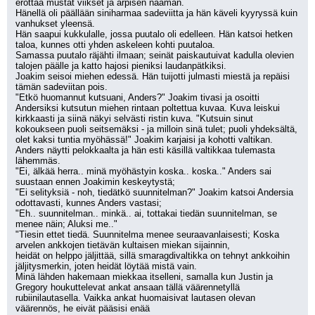
erottaa mustat viikset ja arpisen naaman.
Hänellä oli päällään siniharmaa sadeviitta ja hän käveli kyyryssä kuin 
vanhukset yleensä.
Hän saapui kukkulalle, jossa puutalo oli edelleen. Hän katsoi hetken 
taloa, kunnes otti yhden askeleen kohti puutaloa.
Samassa puutalo räjähti ilmaan; seinät paiskautuivat kadulla olevien 
talojen päälle ja katto hajosi pieniksi laudanpätkiksi.
Joakim seisoi miehen edessä. Hän tuijotti julmasti miestä ja repäisi 
tämän sadeviitan pois.
"Etkö huomannut kutsuani, Anders?" Joakim tivasi ja osoitti 
Andersiksi kutsutun miehen rintaan poltettua kuvaa. Kuva leiskui 
kirkkaasti ja siinä näkyi selvästi ristin kuva. "Kutsuin sinut 
kokoukseen puoli seitsemäksi - ja milloin sinä tulet; puoli yhdeksältä, 
olet kaksi tuntia myöhässä!" Joakim karjaisi ja kohotti valtikan. 
Anders näytti pelokkaalta ja hän esti käsillä valtikkaa tulemasta 
lähemmäs.
"Ei, älkää herra.. minä myöhästyin koska.. koska.." Anders sai 
suustaan ennen Joakimin keskeytystä;
"Ei selityksiä - noh, tiedätkö suunnitelman?" Joakim katsoi Andersia 
odottavasti, kunnes Anders vastasi;
"Eh.. suunnitelman.. minkä.. ai, tottakai tiedän suunnitelman, se 
menee näin; Aluksi me.."
"Tiesin ettet tiedä. Suunnitelma menee seuraavanlaisesti; Koska 
arvelen ankkojen tietävän kultaisen miekan sijainnin,
heidät on helppo jäljittää, sillä smaragdivaltikka on tehnyt ankkoihin 
jäljitysmerkin, joten heidät löytää mistä vain.
Minä lähden hakemaan miekkaa itselleni, samalla kun Justin ja 
Gregory houkuttelevat ankat ansaan tällä väärennetyllä
rubiinilautasella. Vaikka ankat huomaisivat lautasen olevan 
väärennös, he eivät pääsisi enää