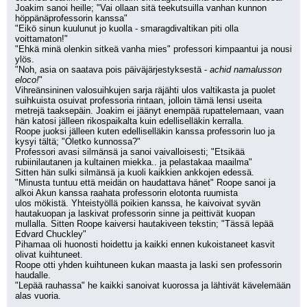
Joakim sanoi heille; "Vai ollaan sitä teekutsuilla vanhan kunnon 
höppänäprofessorin kanssa"
"Eikö sinun kuulunut jo kuolla - smaragdivaltikan piti olla 
voittamaton!"
"Ehkä minä olenkin sitkeä vanha mies" professori kimpaantui ja nousi 
ylös.
"Noh, asia on saatava pois päiväjärjestyksestä - 
achid namalusson 
eloco!
"
Vihreänsininen valosuihkujen sarja räjähti ulos valtikasta ja puolet 
suihkuista osuivat professoria rintaan, jolloin tämä lensi useita
metrejä taaksepäin. Joakim ei jäänyt enempää rupattelemaan, vaan 
hän katosi jälleen rikospaikalta kuin edelliselläkin kerralla.
Roope juoksi jälleen kuten edelliselläkin kanssa professorin luo ja 
kysyi tältä; "Oletko kunnossa?"
Professori avasi silmänsä ja sanoi vaivalloisesti; "Etsikää 
rubiinilautanen ja kultainen miekka.. ja pelastakaa maailma"
Sitten hän sulki silmänsä ja kuoli kaikkien ankkojen edessä.
"Minusta tuntuu että meidän on haudattava hänet" Roope sanoi ja 
alkoi Akun kanssa raahata professorin elotonta ruumista
ulos mökistä. Yhteistyöllä poikien kanssa, he kaivoivat syvän 
hautakuopan ja laskivat professorin sinne ja peittivät kuopan
mullalla. Sitten Roope kaiversi hautakiveen tekstin; "Tässä lepää 
Edvard Chuckley"
Pihamaa oli huonosti hoidettu ja kaikki ennen kukoistaneet kasvit 
olivat kuihtuneet.
Roope otti yhden kuihtuneen kukan maasta ja laski sen professorin 
haudalle.
"Lepää rauhassa" he kaikki sanoivat kuorossa ja lähtivät kävelemään 
alas vuoria.