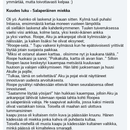
ymmärtää, mutta toivottavasti kelpaa :)
Kuudes luku - Salaperäinen miekka
Oli yö. Aurinko oli laskenut jo kauan sitten. Kylmä tuuli puhalsi 
Intiassa, ensimmäistä kertaa moneen vuoteen lämpötila
oli sielläkin laskenut alle kahdenkymmenen. Tuulen tuiverruksessa 
vaelsi viisi ankkaa, kolme lasta, yksi keski-ikäinen ankka
ja yksi vanhus. Roope, Aku ja ankanpojat olivät kylmissään ja 
nälissään, ja kaiken lisäksi he olivat eksyneet;
"Rroope-setä.." Tupu vaikeroi kylmässä kun he epätoivoisesti yrittivät 
löytää jotain suojaista paikkaa.
"Miksi et ostanut alueen karttaa.. olisimme nyt jo kaukana täältä.."
Roope huokaisi ja sanoi; "Poikakulta, kartta oli aivan liian.." Silloin 
Roopen lause keskeytyi kauempaa metsästä kuuluvaan
huutoon ja valojen välkkymiseen. Hän lähti juoksemaan ja huusi 
Akulle ja pojille;
"Tulkaa, tämä on selvitettävä" Aku ja pojat eivät näyttäneet 
innostuvan uudesta arvoituksesta.
Roope pysähtyi nähdessään etteivät hänen seuralaisensa olleet 
innostuneet.
"Saatamme löytää yösijan!" hän huikkasi kauempaa, jolloin Aku ja 
ankanpojat lähtivät tulemaan ripeää tahtia kohti Roopea
ja salaperäisiä valoja. He saapuivat aukiolla, jossa kaksi miestä 
olivat vastakkain toisia. Toisella oli maahan asti ulottuva 
tummansininen
kaapu jossa oli kultaisen ristin kuva ja päässään kruunu. Hänen 
kädessää oli miekka jonka kahva oli puhdasta kultaa.
Toisella miehellä oli musta kaapu ja kädessään kultainen valtikka, 
minkä päässä oli kimalteleva smaragdi.