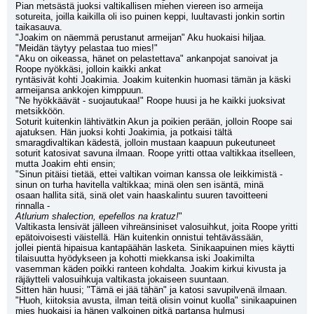
Pian metsästä juoksi valtikallisen miehen viereen iso armeija 
sotureita, joilla kaikilla oli iso puinen keppi, luultavasti jonkin sortin
taikasauva.
"Joakim on näemmä perustanut armeijan" Aku huokaisi hiljaa. 
"Meidän täytyy pelastaa tuo mies!"
"Aku on oikeassa, hänet on pelastettava" ankanpojat sanoivat ja 
Roope nyökkäsi, jolloin kaikki ankat
ryntäsivät kohti Joakimia. Joakim kuitenkin huomasi tämän ja käski 
armeijansa ankkojen kimppuun.
"Ne hyökkäävät - suojautukaa!" Roope huusi ja he kaikki juoksivat 
metsikköön.
Soturit kuitenkin lähtivätkin Akun ja poikien perään, jolloin Roope sai 
ajatuksen. Hän juoksi kohti Joakimia, ja potkaisi tältä
smaragdivaltikan kädestä, jolloin mustaan kaapuun pukeutuneet 
soturit katosivat savuna ilmaan. Roope yritti ottaa valtikkaa itselleen,
mutta Joakim ehti ensin; 
"Sinun pitäisi tietää, ettei valtikan voiman kanssa ole leikkimistä - 
sinun on turha havitella valtikkaa; minä olen sen isäntä, minä
osaan hallita sitä, sinä olet vain haaskalintu suuren tavoitteeni 
rinnalla -
Atlurium shalection, epefellos na kratuz!
"
Valtikasta lensivät jälleen vihreänsiniset valosuihkut, joita Roope yritti 
epätoivoisesti väistellä. Hän kuitenkin onnistui tehtävässään,
jollei pientä hipaisua kantapäähän lasketa. Sinikaapuinen mies käytti 
tilaisuutta hyödykseen ja kohotti miekkansa iski Joakimilta
vasemman käden poikki ranteen kohdalta. Joakim kirkui kivusta ja 
räjäytteli valosuihkuja valtikasta jokaiseen suuntaan.
Sitten hän huusi; "Tämä ei jää tähän" ja katosi savupilvenä ilmaan.
"Huoh, kiitoksia avusta, ilman teitä olisin voinut kuolla" sinikaapuinen 
mies huokaisi ja hänen valkoinen pitkä partansa hulmusi