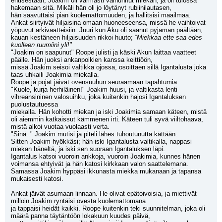
entisestään; Joakim oli varmasti vainunnut miekan, ja oli tulossa 
hakemaan sitä. Mikäli hän oli jo löytänyt rubiinilautasen,
hän saavuttaisi pian kuolemattomuuden, ja hallitsisi maailmaa.
Ankat siirtyivät hiljaisina omaan huoneeseensa, missä he vaihtoivat 
yöpuvut arkivaatteisiin. Juuri kun Aku oli saanut pyjaman päältään, 
kauan kestäneen hiljaisuuden rikkoi huuto; 
''Miekkaa ette saa edes 
kuolleen ruumiini yli!"
"Joakim on saapunut" Roope julisti ja käski Akun laittaa vaatteet 
päälle. Hän juoksi ankanpoikien kanssa keittiöön,
missä Joakim seisoi valtikka ojossa, osoittaen sillä Igantalusta joka 
taas uhkaili Joakimia miekalla.
Roope ja pojat jäivät ovensuuhun seuraamaan tapahtumia.
"Kuole, kurja herhiläinen!" Joakim huusi, ja valtikasta lenti 
vihreänsininen valosuihku, joka kuitenkin hajosi Igantaluksen 
puolustautuessa
miekalla. Hän kohotti miekan ja iski Joakimia samaan käteen, mistä 
oli aiemmin katkaissut kämmenen irti. Käteen tuli syvä viiltohaava,
mistä alkoi vuotaa vuolaasti verta.
"Sinä.." Joakim mutisi ja piteli lähes tuhoutunutta kättään.
Sitten Joakim hyökkäsi; hän iski Igantalusta valtikalla, nappasi 
miekan häneltä, ja iski sen suoraan Igantaluksen läpi.
Igantalus katsoi vuoroin ankkoja, vuoroin Joakimia, kunnes hänen 
voimansa ehtyivät ja hän katosi kirkkaan valon saattelemana.
Samassa Joakim hyppäsi ikkunasta miekka mukanaan ja tapansa 
mukaisesti katosi.
Ankat jäivät asumaan linnaan. He olivat epätoivoisia, ja miettivät 
milloin Joakim ryntäisi ovesta kuolemattomana
ja tappaisi heidät kaikki. Roope kuitenkin teki suunnitelman, joka oli 
määrä panna täytäntöön lokakuun kuudes päivä,