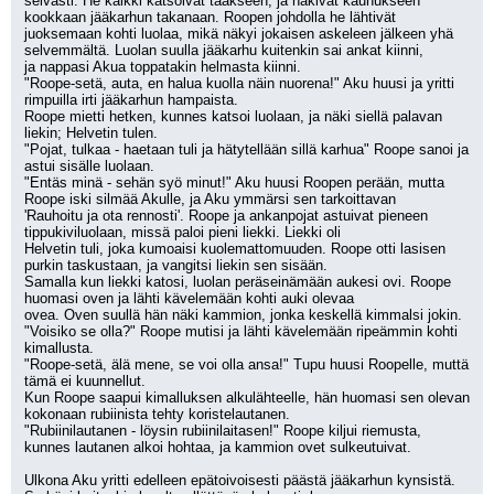
selvästi. He kaikki katsoivat taakseen, ja näkivät kauhukseen 
kookkaan jääkarhun takanaan. Roopen johdolla he lähtivät
juoksemaan kohti luolaa, mikä näkyi jokaisen askeleen jälkeen yhä 
selvemmältä. Luolan suulla jääkarhu kuitenkin sai ankat kiinni,
ja nappasi Akua toppatakin helmasta kiinni.
"Roope-setä, auta, en halua kuolla näin nuorena!" Aku huusi ja yritti 
rimpuilla irti jääkarhun hampaista.
Roope mietti hetken, kunnes katsoi luolaan, ja näki siellä palavan 
liekin; Helvetin tulen.
"Pojat, tulkaa - haetaan tuli ja hätytellään sillä karhua" Roope sanoi ja 
astui sisälle luolaan.
"Entäs minä - sehän syö minut!" Aku huusi Roopen perään, mutta 
Roope iski silmää Akulle, ja Aku ymmärsi sen tarkoittavan
'Rauhoitu ja ota rennosti'. Roope ja ankanpojat astuivat pieneen 
tippukiviluolaan, missä paloi pieni liekki. Liekki oli
Helvetin tuli, joka kumoaisi kuolemattomuuden. Roope otti lasisen 
purkin taskustaan, ja vangitsi liekin sen sisään.
Samalla kun liekki katosi, luolan peräseinämään aukesi ovi. Roope 
huomasi oven ja lähti kävelemään kohti auki olevaa
ovea. Oven suullä hän näki kammion, jonka keskellä kimmalsi jokin.
"Voisiko se olla?" Roope mutisi ja lähti kävelemään ripeämmin kohti 
kimallusta.
"Roope-setä, älä mene, se voi olla ansa!" Tupu huusi Roopelle, muttä 
tämä ei kuunnellut.
Kun Roope saapui kimalluksen alkulähteelle, hän huomasi sen olevan 
kokonaan rubiinista tehty koristelautanen.
"Rubiinilautanen - löysin rubiinilaitasen!" Roope kiljui riemusta, 
kunnes lautanen alkoi hohtaa, ja kammion ovet sulkeutuivat.
Ulkona Aku yritti edelleen epätoivoisesti päästä jääkarhun kynsistä. 