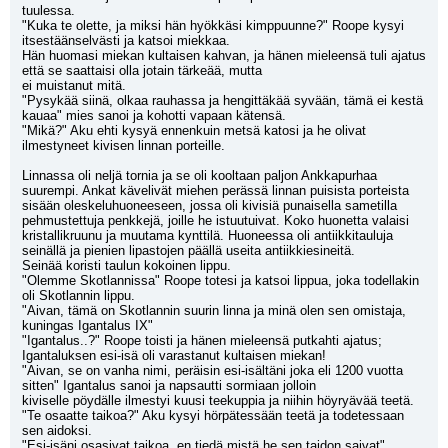
tuulessa.
"Kuka te olette, ja miksi hän hyökkäsi kimppuunne?" Roope kysyi 
itsestäänselvästi ja katsoi miekkaa.
Hän huomasi miekan kultaisen kahvan, ja hänen mieleensä tuli ajatus 
että se saattaisi olla jotain tärkeää, mutta
ei muistanut mitä.
"Pysykää siinä, olkaa rauhassa ja hengittäkää syvään, tämä ei kestä 
kauaa" mies sanoi ja kohotti vapaan kätensä.
"Mikä?" Aku ehti kysyä ennenkuin metsä katosi ja he olivat 
ilmestyneet kivisen linnan porteille.
Linnassa oli neljä tornia ja se oli kooltaan paljon Ankkapurhaa 
suurempi. Ankat kävelivät miehen perässä linnan puisista porteista
sisään oleskeluhuoneeseen, jossa oli kivisiä punaisella sametilla 
pehmustettuja penkkejä, joille he istuutuivat. Koko huonetta valaisi 
kristallikruunu ja muutama kynttilä. Huoneessa oli antiikkitauluja 
seinällä ja pienien lipastojen päällä useita antiikkiesineitä.
Seinää koristi taulun kokoinen lippu.
"Olemme Skotlannissa" Roope totesi ja katsoi lippua, joka todellakin 
oli Skotlannin lippu.
"Aivan, tämä on Skotlannin suurin linna ja minä olen sen omistaja, 
kuningas Igantalus IX"
"Igantalus..?" Roope toisti ja hänen mieleensä putkahti ajatus; 
Igantaluksen esi-isä oli varastanut kultaisen miekan!
"Aivan, se on vanha nimi, peräisin esi-isältäni joka eli 1200 vuotta 
sitten" Igantalus sanoi ja napsautti sormiaan jolloin
kiviselle pöydälle ilmestyi kuusi teekuppia ja niihin höyryävää teetä.
"Te osaatte taikoa?" Aku kysyi hörpätessään teetä ja todetessaan 
sen aidoksi.
"Esi-isäni osasivat taikoa, en tiedä mistä he sen taidon saivat" 