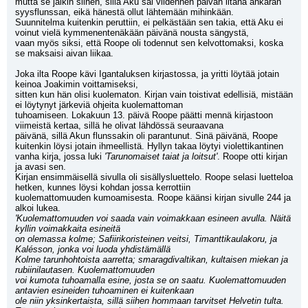
mutta se jäikin siihen, sillä Aku sai viidennen päivän iltana ankaran 
syysflunssan, eikä hänestä ollut lähtemään mihinkään.
Suunnitelma kuitenkin peruttiin, ei pelkästään sen takia, että Aku ei 
voinut vielä kymmenentenäkään päivänä nousta sängystä, 
vaan myös siksi, että Roope oli todennut sen kelvottomaksi, koska 
se maksaisi aivan liikaa.
Joka ilta Roope kävi Igantaluksen kirjastossa, ja yritti löytää jotain 
keinoa Joakimin voittamiseksi,
sitten kun hän olisi kuolematon. Kirjan vain toistivat edellisiä, mistään 
ei löytynyt järkeviä ohjeita kuolemattoman
tuhoamiseen. Lokakuun 13. päivä Roope päätti mennä kirjastoon 
viimeistä kertaa, sillä he olivat lähdössä seuraavana
päivänä, sillä Akun flunssakin oli parantunut. Sinä päivänä, Roope 
kuitenkin löysi jotain ihmeellistä. Hyllyn takaa löytyi violettikantinen 
vanha kirja, jossa luki 
'Tarunomaiset taiat ja loitsut'
. Roope otti kirjan 
ja avasi sen.
Kirjan ensimmäisellä sivulla oli sisällysluettelo. Roope selasi luetteloa 
hetken, kunnes löysi kohdan jossa kerrottiin
kuolemattomuuden kumoamisesta. Roope käänsi kirjan sivulle 244 ja 
alkoi lukea.
'Kuolemattomuuden voi saada vain voimakkaan esineen avulla. Näitä 
kyllin voimakkaita esineitä
on olemassa kolme; Safiirikoristeinen veitsi, Timanttikaulakoru, ja 
Kalésson, jonka voi luoda yhdistämällä
Kolme tarunhohtoista aarretta; smaragdivaltikan, kultaisen miekan ja 
rubiinilautasen. Kuolemattomuuden
voi kumota tuhoamalla esine, josta se on saatu. Kuolemattomuuden 
antavien esineiden tuhoaminen ei kuitenkaan
ole niin yksinkertaista, sillä siihen hommaan tarvitset Helvetin tulta. 