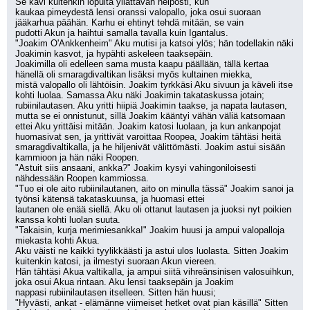
Se kävi kuitenkin lopulta yllättävän helposti, kun
kaukaa pimeydestä lensi oranssi valopallo, joka osui suoraan 
jääkarhua päähän. Karhu ei ehtinyt tehdä mitään, se vain
pudotti Akun ja haihtui samalla tavalla kuin Igantalus.
"Joakim O'Ankkenheim" Aku mutisi ja katsoi ylös; hän todellakin näki 
Joakimin kasvot, ja hypähti askeleen taaksepäin.
Joakimilla oli edelleen sama musta kaapu päällään, tällä kertaa 
hänellä oli smaragdivaltikan lisäksi myös kultainen miekka,
mistä valopallo oli lähtöisin. Joakim tyrkkäsi Aku sivuun ja käveli itse 
kohti luolaa. Samassa Aku näki Joakimin takataskussa jotain;
rubiinilautasen. Aku yritti hiipiä Joakimin taakse, ja napata lautasen, 
mutta se ei onnistunut, sillä Joakim kääntyi vähän väliä katsomaan
ettei Aku yrittäisi mitään. Joakim katosi luolaan, ja kun ankanpojat 
huomasivat sen, ja yrittivät varoittaa Roopea, Joakim tähtäsi heitä
smaragdivaltikalla, ja he hiljenivät välittömästi. Joakim astui sisään 
kammioon ja hän näki Roopen.
"Astuit siis ansaani, ankka?" Joakim kysyi vahingoniloisesti 
nähdessään Roopen kammiossa.
"Tuo ei ole aito rubiinilautanen, aito on minulla tässä" Joakim sanoi ja 
työnsi kätensä takataskuunsa, ja huomasi ettei
lautanen ole enää siellä. Aku oli ottanut lautasen ja juoksi nyt poikien 
kanssa kohti luolan suuta.
"Takaisin, kurja merimiesankka!" Joakim huusi ja ampui valopalloja 
miekasta kohti Akua.
Aku väisti ne kaikki tyylikkäästi ja astui ulos luolasta. Sitten Joakim 
kuitenkin katosi, ja ilmestyi suoraan Akun viereen.
Hän tähtäsi Akua valtikalla, ja ampui siitä vihreänsinisen valosuihkun, 
joka osui Akua rintaan. Aku lensi taaksepäin ja Joakim
nappasi rubiinilautasen itselleen. Sitten hän huusi;
"Hyvästi, ankat - elämänne viimeiset hetket ovat pian käsillä" Sitten 