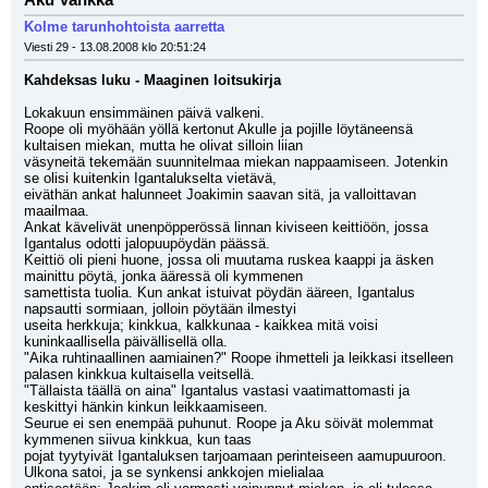
Aku Vankka
Kolme tarunhohtoista aarretta
Viesti 29 - 13.08.2008 klo 20:51:24
Kahdeksas luku - Maaginen loitsukirja
Lokakuun ensimmäinen päivä valkeni.
Roope oli myöhään yöllä kertonut Akulle ja pojille löytäneensä 
kultaisen miekan, mutta he olivat silloin liian
väsyneitä tekemään suunnitelmaa miekan nappaamiseen. Jotenkin 
se olisi kuitenkin Igantalukselta vietävä,
eiväthän ankat halunneet Joakimin saavan sitä, ja valloittavan 
maailmaa.
Ankat kävelivät unenpöpperössä linnan kiviseen keittiöön, jossa 
Igantalus odotti jalopuupöydän päässä.
Keittiö oli pieni huone, jossa oli muutama ruskea kaappi ja äsken 
mainittu pöytä, jonka ääressä oli kymmenen
samettista tuolia. Kun ankat istuivat pöydän ääreen, Igantalus 
napsautti sormiaan, jolloin pöytään ilmestyi
useita herkkuja; kinkkua, kalkkunaa - kaikkea mitä voisi 
kuninkaallisella päivällisellä olla.
"Aika ruhtinaallinen aamiainen?" Roope ihmetteli ja leikkasi itselleen 
palasen kinkkua kultaisella veitsellä.
"Tällaista täällä on aina" Igantalus vastasi vaatimattomasti ja 
keskittyi hänkin kinkun leikkaamiseen.
Seurue ei sen enempää puhunut. Roope ja Aku söivät molemmat 
kymmenen siivua kinkkua, kun taas
pojat tyytyivät Igantaluksen tarjoamaan perinteiseen aamupuuroon. 
Ulkona satoi, ja se synkensi ankkojen mielialaa