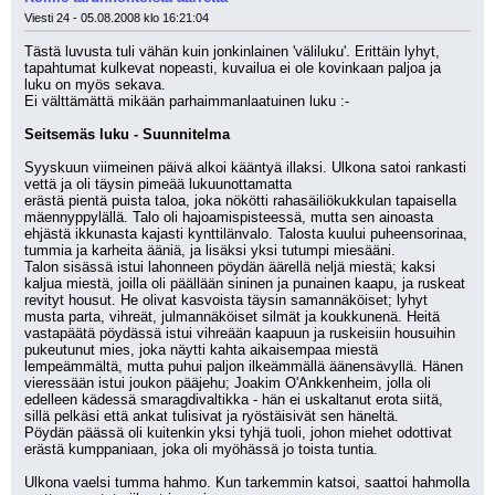
Viesti 24 - 05.08.2008 klo 16:21:04
Tästä luvusta tuli vähän kuin jonkinlainen 'väliluku'. Erittäin lyhyt, 
tapahtumat kulkevat nopeasti, kuvailua ei ole kovinkaan paljoa ja 
luku on myös sekava.
Ei välttämättä mikään parhaimmanlaatuinen luku :-
Seitsemäs luku - Suunnitelma
Syyskuun viimeinen päivä alkoi kääntyä illaksi. Ulkona satoi rankasti 
vettä ja oli täysin pimeää lukuunottamatta
erästä pientä puista taloa, joka nökötti rahasäiliökukkulan tapaisella 
mäennyppylällä. Talo oli hajoamispisteessä, mutta sen ainoasta 
ehjästä ikkunasta kajasti kynttilänvalo. Talosta kuului puheensorinaa, 
tummia ja karheita ääniä, ja lisäksi yksi tutumpi miesääni.
Talon sisässä istui lahonneen pöydän äärellä neljä miestä; kaksi 
kaljua miestä, joilla oli päällään sininen ja punainen kaapu, ja ruskeat 
revityt housut. He olivat kasvoista täysin samannäköiset; lyhyt 
musta parta, vihreät, julmannäköiset silmät ja koukkunenä. Heitä 
vastapäätä pöydässä istui vihreään kaapuun ja ruskeisiin housuihin 
pukeutunut mies, joka näytti kahta aikaisempaa miestä
lempeämmältä, mutta puhui paljon ilkeämmällä äänensävyllä. Hänen 
vieressään istui joukon pääjehu; Joakim O'Ankkenheim, jolla oli
edelleen kädessä smaragdivaltikka - hän ei uskaltanut erota siitä, 
sillä pelkäsi että ankat tulisivat ja ryöstäisivät sen häneltä.
Pöydän päässä oli kuitenkin yksi tyhjä tuoli, johon miehet odottivat 
erästä kumppaniaan, joka oli myöhässä jo toista tuntia.
Ulkona vaelsi tumma hahmo. Kun tarkemmin katsoi, saattoi hahmolla 