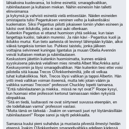
lähiaikoina kuolevansa, loi kolme esinettä; smaragdivaltikan, 
rubiinilautasen ja kultaisen miekan. Näihin esineisiin hän talletti 
elinvoimansa
ja kykynsä ja vahvisti esineitä vielä entisestään. Näiden esineiden 
omistajasta tulisi Pegantuksen veroinen velho ja kaikenlisäksi
kuolematon. Siksi Pegantius piilotti jokaiseen torniin yhden esineen ja 
lukitsi ovet ikilukolla, joita ei saisi auki ollenkaan.
Kuitenkin Pegantius ei ottanut huomioon yhtä seikkaa; kun taian 
langettaja kuolisi, taikakin murenisi. Ja näin kävi - Pegantius kuoli ja
ikilukko murtui. Kun tieto aarteista oli levinnyt lähimpään kylään, alkoi 
väkeä tungeksia tornien luo. Puhkesi taistelu, jonka jälkeen
voittajina selvinneet kuningas Igantalus ja muuan Obelia Avennón 
veivät kultaisen miekan ja rubiinilautasen.
Keskustorni jätettiin kuitenkin huomioimatta, kunnes eräänä 
syyskuisena päivänä velallinen mies nimeltä Albert MacAnkka astui
Keskusyorniin ja löysi smaragdivaltikan. Hän kuitenkin tiesi ettei voisi 
piilotella sitä kauaa Trecos O'Ankkenheimiltä, jolle oli velkaa
tuhat kultakolikkoa. Noh, Trecos löysi valtikan ja tappoi Albertin. Hän 
yritti imeä valtikan voiman itseensä, mutta teki jotain väärin ja
valtikka surmasi Trecosin" professori Chuckley lopetti tarinansa.
"Entä rubiinilautanen ja miekka.. missä ne nyt ovat?" Roope kysyi, 
kun huomasi ettei professori kertonut tarinassaan niiden nykyistä
olinpaikkaa.
"Sitä en tiedä, luultavasti ne ovat siirtyneet suvussa eteenpäin, en 
ole todellakaan varma" professori vastasi.
"Mutta tämä on tärkeää - Joakim on varmasti juuri nyt löytämäisillään 
rubiinilautasen!" Roope sanoi ja näytti pelokkaalta.
Samassa kuului pieni suhahdus ja mustasta pilvestä ilmestyi heidän 
eteensä Joakim O'Ankkenheim smaragdivaltikka edelleen kädessä.