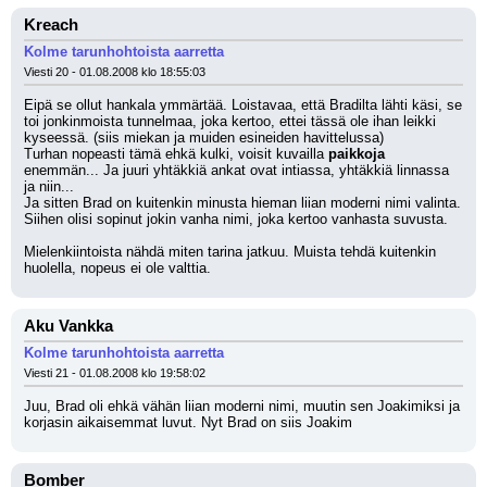
Kreach
Kolme tarunhohtoista aarretta
Viesti 20 - 01.08.2008 klo 18:55:03
Eipä se ollut hankala ymmärtää. Loistavaa, että Bradilta lähti käsi, se 
toi jonkinmoista tunnelmaa, joka kertoo, ettei tässä ole ihan leikki 
kyseessä. (siis miekan ja muiden esineiden havittelussa)
Turhan nopeasti tämä ehkä kulki, voisit kuvailla
 paikkoja
enemmän... Ja juuri yhtäkkiä ankat ovat intiassa, yhtäkkiä linnassa 
ja niin... 
Ja sitten Brad on kuitenkin minusta hieman liian moderni nimi valinta. 
Siihen olisi sopinut jokin vanha nimi, joka kertoo vanhasta suvusta.
Mielenkiintoista nähdä miten tarina jatkuu. Muista tehdä kuitenkin 
huolella, nopeus ei ole valttia.
Aku Vankka
Kolme tarunhohtoista aarretta
Viesti 21 - 01.08.2008 klo 19:58:02
Juu, Brad oli ehkä vähän liian moderni nimi, muutin sen Joakimiksi ja 
korjasin aikaisemmat luvut. Nyt Brad on siis Joakim
Bomber