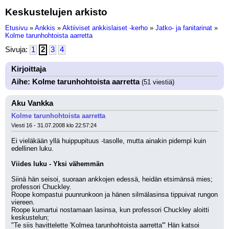
Keskustelujen arkisto
Etusivu
»
Ankkis
»
Aktiiviset ankkislaiset -kerho
»
Jatko- ja fanitarinat
»
Kolme tarunhohtoista aarretta
Sivuja:
1
2
3
4
Kirjoittaja
Aihe: Kolme tarunhohtoista aarretta
(51 viestiä)
Aku Vankka
Kolme tarunhohtoista aarretta
Viesti 16 - 31.07.2008 klo 22:57:24
Ei vieläkään yllä huippupituus -tasolle, mutta ainakin pidempi kuin 
edellinen luku.
Viides luku - Yksi vähemmän
Siinä hän seisoi, suoraan ankkojen edessä, heidän etsimänsä mies; 
professori Chuckley.
Roope kompastui puunrunkoon ja hänen silmälasinsa tippuivat rungon 
viereen.
Roope kumartui nostamaan lasinsa, kun professori Chuckley aloitti 
keskustelun;
"Te siis havittelette 'Kolmea tarunhohtoista aarretta'" Hän katsoi 