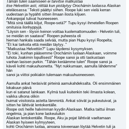
Tämän tulen saamiseen ei tarvitse matkustaa
itse Helvettiin asti, riittää kun pistäytyy Orochámin luolassa Alaskan 
eteläosassa.'
 Teksti päättyi siihen. Roope luki sen vielä kerran 
uudestaan ja hypähti sitten ilmaan ilosta kiljuen.
Ankanpojat tulivat huoneeseen.
"Mitä sinä täällä kiljut, Roope-setä?" Tupu kysyi ihmetellen Roopen 
omituisia ilonhyppyjä.
"Löysin sen - löysin keinon voittaa kuolemattomuuden - Helvetin tuli, 
se meidän on saatava!" Roopen puheesta oli
hieman hankala saada selvää, mutta pian Hupu kysyi Roopelta;
"Et kai tarkoita että meidän täytyy.."
"Matkustaa Helvettiin?" Lupu täydensi kysymyksen.
"Ei toki, kunhan pääsemme Orochámin luolaan Alaskaan, voimme 
tuhota Joakimin lopullisesti" Roope sanoi ja otti taskustaan
vanhan lasisen purkin. "Tähän keräämme tulen" Roope sanoi ja 
käveli kohti makuuhuonetta. "Nyt nukkumaan, aamulla lähdemme" 
hän
sanoi ja viittoi poikiakin tulemaan makuuhuoneeseen.
Aamulla ankat heräsivät pirteinä aamukahdeksalta. Oli ensimmäinen 
lokakuun päivä
kun ei satanut lainkaan. Kylmä tuuli kuitenkin teki ilmasta kolean, 
vaikka ulkona olikin
huimat viisitoista astetta lämmintä. Ankat söivät ja pukeutuivat, ja 
sitten he lähtivät lentokentälle.
Roope osti heille halvimman kyydin Alaskaan. Matka taittui ilman 
ongelmia, ja pian kone laskeutuikin
Alaskan lentokentälle. Roope, Aku ja pojat lähtivät vaeltamaan 
Alaskan hyiseen kylmyyteen, 
kohti Orochámin luolaa, ainoana toiveenaan löytää Helvetin tuli ja 