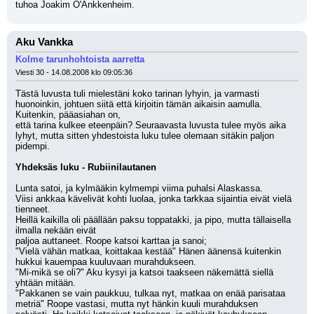
tuhoa Joakim O'Ankkenheim.
Aku Vankka
Kolme tarunhohtoista aarretta
Viesti 30 - 14.08.2008 klo 09:05:36
Tästä luvusta tuli mielestäni koko tarinan lyhyin, ja varmasti 
huonoinkin, johtuen siitä että kirjoitin tämän aikaisin aamulla. 
Kuitenkin, pääasiahan on,
että tarina kulkee eteenpäin? Seuraavasta luvusta tulee myös aika 
lyhyt, mutta sitten yhdestoista luku tulee olemaan sitäkin paljon 
pidempi.
Yhdeksäs luku - Rubiinilautanen
Lunta satoi, ja kylmääkin kylmempi viima puhalsi Alaskassa.
Viisi ankkaa kävelivät kohti luolaa, jonka tarkkaa sijaintia eivät vielä 
tienneet.
Heillä kaikilla oli päällään paksu toppatakki, ja pipo, mutta tällaisella 
ilmalla nekään eivät
paljoa auttaneet. Roope katsoi karttaa ja sanoi;
"Vielä vähän matkaa, koittakaa kestää" Hänen äänensä kuitenkin 
hukkui kauempaa kuuluvaan murahdukseen.
"Mi-mikä se oli?" Aku kysyi ja katsoi taakseen näkemättä siellä 
yhtään mitään.
"Pakkanen se vain paukkuu, tulkaa nyt, matkaa on enää parisataa 
metriä" Roope vastasi, mutta nyt hänkin kuuli murahduksen