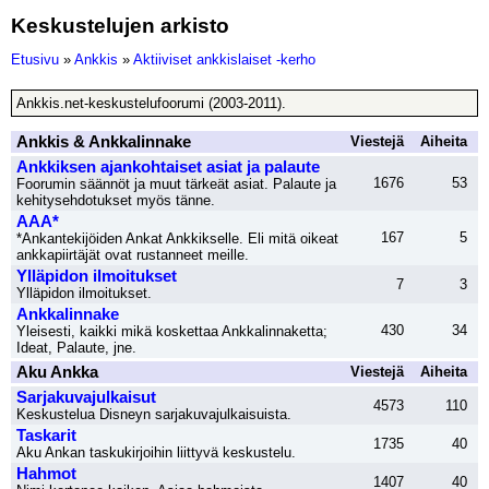
Keskustelujen arkisto
Etusivu
»
Ankkis
»
Aktiiviset ankkislaiset -kerho
Ankkis.net-keskustelufoorumi (2003-2011).
Ankkis & Ankkalinnake
Viestejä
Aiheita
Ankkiksen ajankohtaiset asiat ja palaute
1676
53
Foorumin säännöt ja muut tärkeät asiat. Palaute ja
kehitysehdotukset myös tänne.
AAA*
167
5
*Ankantekijöiden Ankat Ankkikselle. Eli mitä oikeat
ankkapiirtäjät ovat rustanneet meille.
Ylläpidon ilmoitukset
7
3
Ylläpidon ilmoitukset.
Ankkalinnake
430
34
Yleisesti, kaikki mikä koskettaa Ankkalinnaketta;
Ideat, Palaute, jne.
Aku Ankka
Viestejä
Aiheita
Sarjakuvajulkaisut
4573
110
Keskustelua Disneyn sarjakuvajulkaisuista.
Taskarit
1735
40
Aku Ankan taskukirjoihin liittyvä keskustelu.
Hahmot
1407
40