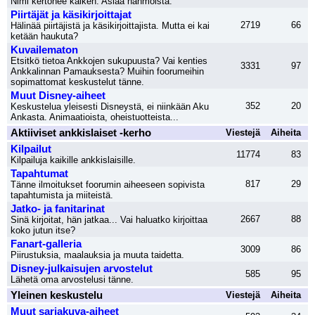
Nimi kertonee kaiken. Asiaa hahmoista.
Piirtäjät ja käsikirjoittajat
2719
66
Hälinää piirtäjistä ja käsikirjoittajista. Mutta ei kai
ketään haukuta?
Kuvailematon
Etsitkö tietoa Ankkojen sukupuusta? Vai kenties
3331
97
Ankkalinnan Pamauksesta? Muihin foorumeihin
sopimattomat keskustelut tänne.
Muut Disney-aiheet
352
20
Keskustelua yleisesti Disneystä, ei niinkään Aku
Ankasta. Animaatioista, oheistuotteista...
Aktiiviset ankkislaiset -kerho
Viestejä
Aiheita
Kilpailut
11774
83
Kilpailuja kaikille ankkislaisille.
Tapahtumat
817
29
Tänne ilmoitukset foorumin aiheeseen sopivista
tapahtumista ja miiteistä.
Jatko- ja fanitarinat
2667
88
Sinä kirjoitat, hän jatkaa... Vai haluatko kirjoittaa
koko jutun itse?
Fanart-galleria
3009
86
Piirustuksia, maalauksia ja muuta taidetta.
Disney-julkaisujen arvostelut
585
95
Lähetä oma arvostelusi tänne.
Yleinen keskustelu
Viestejä
Aiheita
Muut sarjakuva-aiheet