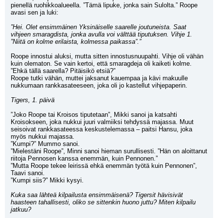
pienellä ruohikkoalueella. ”Tämä lipuke, jonka sain Sulolta.” Roope 
avasi sen ja luki:
”Hei. Olet ensimmäinen Yksinäiselle saarelle joutuneista. Saat 
vihjeen smaragdista, jonka avulla voi välttää tiputuksen. Vihje 1. 
”Niitä on kolme erilaista, kolmessa paikassa”.”
Roope innostui aluksi, mutta sitten innostusnuupahti. Vihje oli vähän 
kuin olematon. Se vain kertoi, että smaragdeja oli kaiketi kolme. 
”Ehkä tällä saarella? Pitäisikö etsiä?” 
Roope tutki vähän, muttei jaksanut kauempaa ja kävi makuulle 
nukkumaan rankkasateeseen, joka oli jo kastellut vihjepaperin.
Tigers, 1. päivä
”Joko Roope tai Kroisos tiputetaan”, Mikki sanoi ja katsahti 
Kroisokseen, joka nukkui juuri valmiiksi tehdyssä majassa. Muut 
seisoivat rankkasateessa keskustelemassa – paitsi Hansu, joka 
myös nukkui majassa.
”Kumpi?” Mummo sanoi.
”Mielestäni Roope”, Minni sanoi hieman surullisesti. ”Hän on aloittanut 
riitoja Pennosen kanssa enemmän, kuin Pennonen.”
”Mutta Roope tekee leirissä ehkä enemmän työtä kuin Pennonen”, 
Taavi sanoi.
”Kumpi siis?” Mikki kysyi.
Kuka saa lähteä kilpailusta ensimmäisenä? Tigersit hävisivät 
haasteen tahallisesti, oliko se sittenkin huono juttu? Miten kilpailu 
jatkuu?