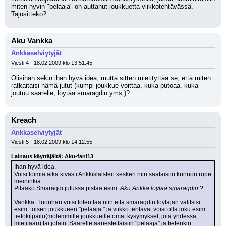
miten hyvin "pelaaja" on auttanut joukkuetta viikkotehtävässä.
Tajusitteko?
Aku Vankka
Ankkaselviytyjät
Viesti 4 - 18.02.2009 klo 13:51:45
Olisihan sekin ihan hyvä idea, mutta sitten mietityttää se, että miten 
ratkaitaisi nämä jutut (kumpi joukkue voittaa, kuka putoaa, kuka 
joutuu saarelle, löytää smaragdin yms.)?
Kreach
Ankkaselviytyjät
Viesti 5 - 18.02.2009 klo 14:12:55
Lainaus käyttäjältä: Aku-fani13
Ihan hyvä idea.
Voisi toimia aika kivasti Ankkislaisten kesken niin saataisiin kunnon rope 
meininkiä.
Pitääkö Smaragdi jutussa pistää esim. 
Aku Ankka löytää smaragdin.
?
Vankka: Tuonhan voisi toteuttaa niin että smaragdin löytäjän valitsisi 
esim. toisen joukkueen "pelaajat" ja viikko tehtävät voisi olla joku esim. 
tietokilpailu(molemmille joukkueille omat kysymykset, jota yhdessä 
mietitään) tai jotain. Saarelle äänestettäisiin "pelaaja" ja tietenkin 