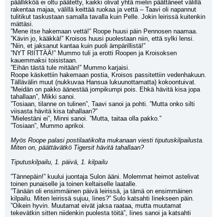
päällikköä ei oltu päätetty, kaikki olivat yhtä mielin päättäneet välillä 
rakentaa majaa, välillä keittää ruokaa ja vettä – Taavi oli napannut 
tulitikut taskustaan samalla tavalla kuin Pelle. Jokin leirissä kuitenkin 
mättäsi.
”Mene itse hakemaan vettä!” Roope huusi päin Pennosen naamaa.
”Kävin jo, kääkkä!” Kroisos huusi puolestaan niin, että sylki lensi. 
”Niin, et jaksanut kantaa kuin puoli ämpärillistä!” 
”NYT RIITTÄÄ!” Mummo tuli ja erotti Roopen ja Kroisoksen 
kauemmaksi toisistaan. 
”Eihän tästä tule mitään!” Mummo karjaisi.
Roope käskettiin hakemaan postia, Kroisos passitettiin vedenhakuun.
Tällävälin muut (nukkuvaa Hansua lukuunottamatta) kokoontuivat.
”Meidän on pakko äänestää jompikumpi pois. Ehkä hävitä kisa jopa 
tahallaan”, Mikki sanoi.
”Tosiaan, tilanne on tulinen”, Taavi sanoi ja pohti. ”Mutta onko silti 
viisasta hävitä kisa tahallaan?”
”Mielestäni ei”, Minni sanoi. ”Mutta, taitaa olla pakko.”
”Tosiaan”, Mummo aprikoi.
Myös Roope palasi postilaatikolta mukanaan viesti tiputuskilpailusta. 
Miten on, päättävätkö Tigersit hävitä tahallaan?
Tiputuskilpailu, 1. päivä, 1. kilpailu
”Tännepäin!” kuului juontaja Sulon ääni. Molemmat heimot astelivat 
toinen punaiselle ja toinen keltaiselle laatalle.
”Tänään oli ensimmäinen päivä leirissä, ja tämä on ensimmäinen 
kilpailu. Miten leirissä sujuu, Iines?” Sulo katsahti Iinekseen päin. 
”Oikein hyvin. Muutamat eivät jaksa raataa, mutta muutamat 
tekevätkin sitten niidenkin puolesta töitä”, Iines sanoi ja katsahti 