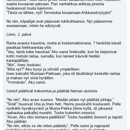
saarta kuvaavan patsaan. Pari vanhahkoa ankkaa jonosta 
huokaisivat muita lujemmin.
”Tästä se lähtee, nyt! Tervetuloa kisaamaan Ankkaselviytyjiin!”
No niin, kilpailijat ovat päässeet tukikohtaansa. Nyt pääsemme 
seuraamaan, miten he edistyvät:
Lions, 1. päivä
Ranta avautui kauniina, mutta ei koskemattomana. 7 henkilöä käveli 
paraikaa hiekkarantaa ylös.
”Vau, tästä tulee hauskaa” Aku sanoi Iinekselle, kun he tarposivat 
kohti metsän laitaa, samalla, kun laineet kävivät heidän 
kantapäillään.
”Niin”, Iines huokaisi.
”Mitä nyt?” Aku kysyi ja silmäili ympärilleen.
Iines katsahti Mustaan-Pekkaan, joka oli läsähtänyt keskelle rantaa 
ja makasi nyt siinä hyräillen.
”Ymmärrän”, Aku sanoi.
Lionsit päättivät kokoontua ja päättää hieman asioista.
”No niin”, Aku avasi suunsa. ”Meidän pitäisi nyt päättää johtaja.”
”Sinä!” huusivat Una ja Iines heti. Hannu puuskahti kuuluvasti, Pelle 
nyökähti hyväksyvästi ja Musta-Pekka (ihme kyllä, oli jaksanut 
raahautua paikalle) murahti. Touho kuitenkin innostui:
”Aivan, Aku olisi loistava päällikkö!” Touho huudahti iloisesti ja taputti 
Aku päähän.
”No niin, eikös se ole sitten päätetty”, Pelle sanoi ja napsautti 