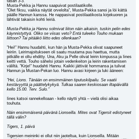
tasan 3-3.”
Musta-Pekka ja Hannu saapuivat postilaatikolle.
”Olet fiksu, vaikka näytät orvelolta”, Musta-Pekka sanoi ja löi kättä 
päälle Hannun kanssa. He nappasivat postilaatikosta kirjekuoren ja 
lähtivät takaisin kohti leiriä.
Musta-Pekka ja Hannu solmivat liiton näin aikaisin, tuskin pelin edes 
käynnistyttyä. Oliko se viisas veto? Entä tuleeko Touho mukaan 
liittoon? Tai pitääkö liitto edes ollenkaan?
”Hei!” Hannu huudahti, kun hän ja Musta-Pekka olivat saapuneet 
leiriin. Leirimajoitukseen oli saatu muutama puu haettua, mutta 
pitkälle ei oltu ehditty. Una, Aku ja Pelle olivat leirin kimpussa ja Iines 
keitti vettä. Touho sähelsi jotain vedenkeiton ja leirin rakentamisen 
väliltä. ”Kirje!” huudahti Hannu. Kaikki jättivät hommansa ja tulivat 
Hannun ja Mustan-Pekan luo. Hannu avasi kirjeen ja luki ääneen:
”Hei, Lions. Tänään on ensimmäinen tiputuskilpailu. Se vaatii 
kestävyyttä ja päättelykykyä. Tulkaa saaren keskiosaan iltapäivällä 
kello 15.00. Terv. Sulo.”
Iines katsoi rannekelloaan - kello näytti yhtä – vielä olisi aikaa 
touhuta.
Näin ensimmäisenä päivänä Lionseilla. Mites ovat Tigersit edistyneet 
tällä välin?
Tigers, 1. päivä
Tigersien meininki ei ollut niin jaoteltua, kuin Lionseilla. Mitään 