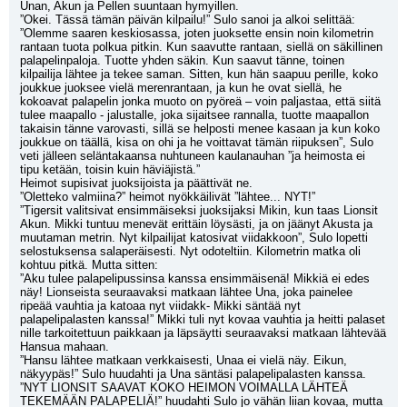
Unan, Akun ja Pellen suuntaan hymyillen.
”Okei. Tässä tämän päivän kilpailu!” Sulo sanoi ja alkoi selittää: 
”Olemme saaren keskiosassa, joten juoksette ensin noin kilometrin 
rantaan tuota polkua pitkin. Kun saavutte rantaan, siellä on säkillinen 
palapelinpaloja. Tuotte yhden säkin. Kun saavut tänne, toinen 
kilpailija lähtee ja tekee saman. Sitten, kun hän saapuu perille, koko 
joukkue juoksee vielä merenrantaan, ja kun he ovat siellä, he 
kokoavat palapelin jonka muoto on pyöreä – voin paljastaa, että siitä 
tulee maapallo - jalustalle, joka sijaitsee rannalla, tuotte maapallon 
takaisin tänne varovasti, sillä se helposti menee kasaan ja kun koko 
joukkue on täällä, kisa on ohi ja he voittavat tämän riipuksen”, Sulo 
veti jälleen seläntakaansa nuhtuneen kaulanauhan ”ja heimosta ei 
tipu ketään, toisin kuin häviäjistä.”
Heimot supisivat juoksijoista ja päättivät ne.
”Oletteko valmiina?” heimot nyökkäilivät ”lähtee... NYT!”
”Tigersit valitsivat ensimmäiseksi juoksijaksi Mikin, kun taas Lionsit 
Akun. Mikki tuntuu menevät erittäin löysästi, ja on jäänyt Akusta ja 
muutaman metrin. Nyt kilpailijat katosivat viidakkoon”, Sulo lopetti 
selostuksensa salaperäisesti. Nyt odoteltiin. Kilometrin matka oli 
kohtuu pitkä. Mutta sitten:
”Aku tulee palapelipussinsa kanssa ensimmäisenä! Mikkiä ei edes 
näy! Lionseista seuraavaksi matkaan lähtee Una, joka painelee 
ripeää vauhtia ja katoaa nyt viidakk- Mikki säntää nyt 
palapelipalasten kanssa!” Mikki tuli nyt kovaa vauhtia ja heitti palaset 
nille tarkoitettuun paikkaan ja läpsäytti seuraavaksi matkaan lähtevää 
Hansua mahaan.
”Hansu lähtee matkaan verkkaisesti, Unaa ei vielä näy. Eikun, 
näkyypäs!” Sulo huudahti ja Una säntäsi palapelipalasten kanssa. 
”NYT LIONSIT SAAVAT KOKO HEIMON VOIMALLA LÄHTEÄ 
TEKEMÄÄN PALAPELIÄ!” huudahti Sulo jo vähän liian kovaa, mutta 