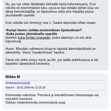
No, jos nyt sitten lähdetään liikkeelle tästä hahmokisasta. Ensi 
viikolla on ensimmäinen luku, jossa ei tipu ketään (eihän kisa voi 
alkaa heimokäräjillä), on tiputuskisa sekä yksi kilpailija joutuu 
yksinäiselle saarelle.
Ensi viikolla siis ilmestyy osa 1. Saatte äänestää siihen osaan:
-Kumpi heimo voittaa ensimmäisen tiputuskisan?
-Kuka joutuu yksinäiselle saarelle
(kenties 
kuka löytää smaragdin
, jonka äänestys on siis aina 
käynnissä)
Huom. Missään vaiheessa kisaa ei näytetä äänimääriä/ketä on 
äänestetty. Vasta "kauden/kisan" lopuksi. 
Tämä siis ehkä siirtyy myös aa.fiin, jos täällä ankkiksessa ei ole 
tarpeeksi äänestäviä kavereita.
Mikko M
Ankkaselviytyjät
Viesti 6 - 18.02.2009 klo 22:15:26
Kiintoisalta vaikuttaa. Piristävä ja interaktiivinen toteutustapa sai 
minunkin huomioni. 
Odotan mielenkiinnolla ensimmäistä osaa.