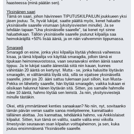
haasteessa (minä päätän sen).
Yksinäinen saari
Tämä on saari, johon hävinneen TIPUTUSKILPAILUN joukkueen yksi 
jäsen joutuu. Te, hyvät lukijat, saatte päättä myös, kenet haluatte 
yksinäiselle saarelle virumaan (yksityisviesten minulle). Ja se 
tehdään tapaan "Una yksinäiselle saarelle", tai kenet nyt sinne 
haluattekaan. Tällöin yksinäiselle saarelle joutunut kilpailija saa 
heimokäräjillä +50% lisää ääniä, ja on näin vahvemmin tippumassa. 
Smaragdi
Smaragdi on esine, jonka yksi kilpailija löytää yhdessä vaiheessa 
kisaa, ja tämä kilpailija voi käyttää smaragdia, jolloin tämä ei 
tipukaan heimoneuvostossa, vaan seuraavaksi eniten ääniä saanut 
tippuu. Ja te lukijat saatte äänestää siitä niin kauan, kunnes 
vähintään 20 ääntä on kertynyt. Mutta - se, jonka halusitte löytävän 
smaragdin, ei välttämättä löydä sitä, sillä se sijaitsee yksinäisellä 
saarelle, joten jos 20. ääni sattuu tulemaan juuri silloin, kun Musta-
Pekka on lähetetty saarelle, hän löytää smaragdin, vaikka kukaan ei 
olisikaan halunnut hänen löytävän sitä. Sitten, jos samalle hahmolle 
tulee 10 ääntä, hahmo löytää sen leiristä. Ja niin, yksityisviestejä 
minulle tästäkin.
Okei, että ymmärtäneet kenties sanaakaan? No niin, nyt, sovitaanko 
tämän päivän verran saatte sanoa mielipiteenne, kannattaako 
tälläinen aloittaa. Jos kannattaa, tehdäänkä hahmo, vai Ankkislaiset 
kilpailut. Sitten, kun tämä on valittu, saatte valita ensi viikolla 
ilmestyvän seuraavan osan kilpailun voittajaheimon, ja sen, kuka 
joutuu ensimmäisenä Yksinäiselle saarelle. 