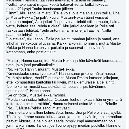
kädellään hiekkarantaan sen merkiksi, että asia oli päätetty. 
”Ketkä rakentavat majaa, ketkä hakevat vettä, ketkä tekevät 
ruokaa?” kysyi Touho innoissaan jälleen.
”Hmm”, Aku sanoi ja mietti. ”Pelle voisi olla majan suunnittelija, Una 
ja Musta-Pekka (”ja pah”, kuului Mustan-Pekan ääni) voisivat 
rakentaa majaa”, Aku jatkoi. ”Loput voivat tehdä sitten muuta, hakea 
vettä, keittää sitä, tehdä ruokaa”, Aku jatkoi edelleen ja Pelle otti 
taskustaan tulitikut. ”Sulo antoi nämä minulle ja Taaville. Näillä 
saamme tehtyä tulen.”
”Loistavaa”, Aku sanoi. Pelle paukautti maahan jälleen ja sanoi, että 
eiköhän se kokous ollut siinä. Kaikki alkoivat hommiin, mutta Musta-
Pekka ja Hannu liukenivat paikalta ja sanoivat menevänsä 
katsomaan, onko postia tullut.
”Musta”, Hannu sanoi, kun Musta-Pekka ja hän kävelivät kiumuraista 
tietä, joka johti postilaatikolle.
”No, kerro, Hanhi”, murahti Musta-Pekka.
”Kiinnostaako sinua työnteko?” Hannu sanoi pilke silmäkulmassa.
”Mitä ajat takaa, Hanhi?” puuskahti Musta-Pekka katsoen jalkojaan, 
ettei kompastuisi kantoihin tai kiviin, mitä kiemuraisella tiellä riitti.
”Jompikumpi meistä saa selvästi lähtöpassit, jos häviämme 
tiputuskisan”, Hannu sanoi.
”Se on totta”, Musta-Pekka myönsi.
”Meidän kannattaa liittoutua. Otetaan Touho mukaan, hän ei ymmärrä 
kuitenkaan pelistä mitään”, Hannu selvensi asiaa Mustalle-Pekalle.
”No...”, Musta-Pekka sanoi miettivästi.
”Hei, meitä olisi silloin kolme. Aku, Iines, Una ja Pelle olisivat jäljellä. 
Tällöin yritämme saada kitkaa Unan ja Iineksen välille, molemmathan 
pitävät Akusta, ja näin ollen saada jompikumpi äänestämään pois 
jommankumman. Tällöin, jos Touho pysyy meidän puolella, tilanne on 