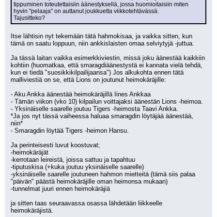
tippuminen toteutettaisiin äänestyksellä, jossa huomioitaisiin miten 
hyvin "pelaaja" on auttanut joukkuetta viikkotehtävässä.
Tajusitteko?
Itse lähtisin nyt tekemään tätä hahmokisaa, ja vaikka sitten, kun 
tämä on saatu loppuun, niin ankkislaisten omaa selviytyjä -juttua. 
Ja tässä laitan vaikka esimerkkiviestin, missä joku äänestää kaikkiin 
kohtiin (huomatkaa, että smaragdiäänestystä ei kannata vielä tehdä, 
kun ei tiedä "suosikkikilpailijaansa") Jos alkukohta ennen tätä 
malliviestiä on se, että Lions on joutunut heimokäräjille:
- Aku Ankka äänestää heimokäräjillä Iines Ankkaa
- Tämän viikon (vko 10) kilpailun voittajaksi äänestän Lions -heimoa.
- Yksinäiselle saarelle joutuu Tigers -heimosta Taavi Ankka.
*Ja jos nyt tässä vaiheessa haluaa smaragdin löytäjää äänestää, 
niin*
- Smaragdin löytää Tigers -heimon Hansu.
Ja perinteisesti luvut koostuvat;
-heimokäräjät
-kerrotaan leireistä, joissa sattuu ja tapahtuu
-tiputuskisa (+kuka joutuu yksinäiselle saarelle)
-yksinäiselle saarelle joutuneen hahmon mietteitä (tämä siis palaa 
"päivän" päästä heimokäräjille oman heimonsa mukaan)
-tunnelmat juuri ennen heimokäräjiä
ja sitten taas seuraavassa osassa lähdetään liikkeelle 
heimokäräjistä.