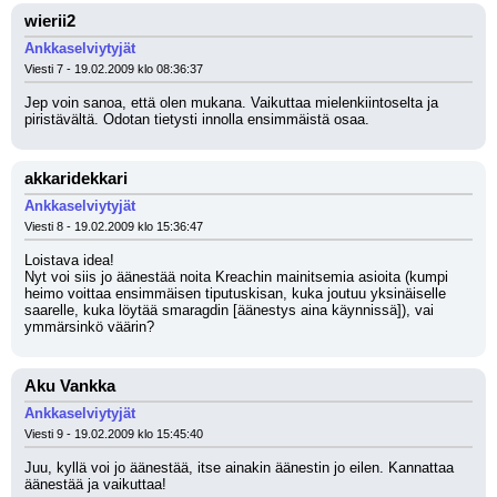
wierii2
Ankkaselviytyjät
Viesti 7 - 19.02.2009 klo 08:36:37
Jep voin sanoa, että olen mukana. Vaikuttaa mielenkiintoselta ja 
piristävältä. Odotan tietysti innolla ensimmäistä osaa.
akkaridekkari
Ankkaselviytyjät
Viesti 8 - 19.02.2009 klo 15:36:47
Loistava idea! 
Nyt voi siis jo äänestää noita Kreachin mainitsemia asioita (kumpi 
heimo voittaa ensimmäisen tiputuskisan, kuka joutuu yksinäiselle 
saarelle, kuka löytää smaragdin [äänestys aina käynnissä]), vai 
ymmärsinkö väärin?
Aku Vankka
Ankkaselviytyjät
Viesti 9 - 19.02.2009 klo 15:45:40
Juu, kyllä voi jo äänestää, itse ainakin äänestin jo eilen. Kannattaa 
äänestää ja vaikuttaa!