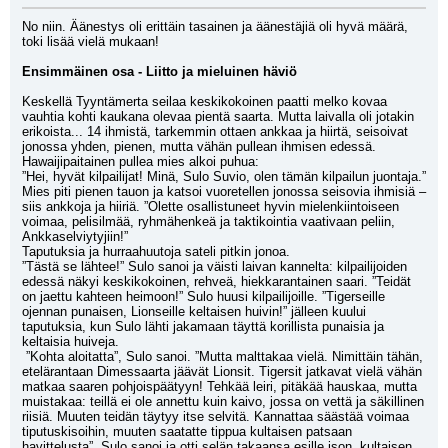
No niin. Äänestys oli erittäin tasainen ja äänestäjiä oli hyvä määrä, 
toki lisää vielä mukaan!
Ensimmäinen osa - Liitto ja mieluinen häviö
Keskellä Tyyntämerta seilaa keskikokoinen paatti melko kovaa 
vauhtia kohti kaukana olevaa pientä saarta. Mutta laivalla oli jotakin 
erikoista... 14 ihmistä, tarkemmin ottaen ankkaa ja hiirtä, seisoivat 
jonossa yhden, pienen, mutta vähän pullean ihmisen edessä. 
Hawaijipaitainen pullea mies alkoi puhua:
”Hei, hyvät kilpailijat! Minä, Sulo Suvio, olen tämän kilpailun juontaja.” 
Mies piti pienen tauon ja katsoi vuoretellen jonossa seisovia ihmisiä – 
siis ankkoja ja hiiriä. ”Olette osallistuneet hyvin mielenkiintoiseen 
voimaa, pelisilmää, ryhmähenkeä ja taktikointia vaativaan peliin, 
Ankkaselviytyjiin!”
Taputuksia ja hurraahuutoja sateli pitkin jonoa.
”Tästä se lähtee!” Sulo sanoi ja väisti laivan kannelta: kilpailijoiden 
edessä näkyi keskikokoinen, rehveä, hiekkarantainen saari. ”Teidät 
on jaettu kahteen heimoon!” Sulo huusi kilpailijoille. ”Tigerseille 
ojennan punaisen, Lionseille keltaisen huivin!” jälleen kuului 
taputuksia, kun Sulo lähti jakamaan täyttä korillista punaisia ja 
keltaisia huiveja.
 ”Kohta aloitatta”, Sulo sanoi. ”Mutta malttakaa vielä. Nimittäin tähän, 
etelärantaan Dimessaarta jäävät Lionsit. Tigersit jatkavat vielä vähän 
matkaa saaren pohjoispäätyyn! Tehkää leiri, pitäkää hauskaa, mutta 
muistakaa: teillä ei ole annettu kuin kaivo, jossa on vettä ja säkillinen 
riisiä. Muuten teidän täytyy itse selvitä. Kannattaa säästää voimaa 
tiputuskisoihin, muuten saatatte tippua kultaisen patsaan 
havittelusta”, Sulo sanoi ja otti selän takaansa esille ison, kultaisen, 