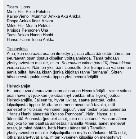
Tigers
 Lions
Minni Hiiri Pelle Peloton
Kaino-Vieno "Mummo" Ankka Aku Ankka 
Roope Ankka Iines Ankka
Mikki Hiiri Musta-Pekka
Kroisos Pennonen Una
Taavi Ankka Hannu Hanhi
Hansu Hanhi Touho Ankka
Tiputuskisa
Aina, kun seuraava osa on ilmestynyt, saa alkaa äänestämään sitten 
seuraavan osan tiputuskilpailun voittajaheimoa. Tämä tehdään 
yksityisviesten minulle, esim. 
Seuraavan viikon (vko 10) tiputuskisan 
voittaa Lions.
 Näin on yksi ääni Lionseille. Se, kumpi saa vähemmän 
ääniä teiltä, häviää kisan (jonka kirjoitan tänne "tarinana". Sitten 
hävinneestä joukkueesta tippuu yksi heimokäräjillä.
Heimokäräjät
Eli, aina luvun/seuraavan osan alussa on Heimokäräjät - viime viikon 
osan hävinnyt joukkue (leikitään nyt vaikka, että Tigers) joutuu 
Heimokäräjille. Jälleen te, hyvät lukijat, saatte päättää, kuka 
kilpailijoista tippuu. Mutta se ei mene aivan sillä tavalla, että 
äänestette "Kroisos Pennonen tippuu", vaan teidän pitää äänestää 
"Hansu Hanhi äänestää Kroisos Pennosta". Näin, Hansu siis 
äänestää Pennosta (jos olet ainut, joka on "antanut" Hansun äänen. 
Jos joku toinen päättää äänestää Hansulla Minniä, äänet menevät 
tasan, ja minä päätän, ketä Hansu äänestää.) Tämäkin 
yksityisviesten minulle. Kilpailijoilla on myös eräänlaiset 50% edut, 
jotka määräytyvät aina, miten kyseinen kilpailija on menestynyt 