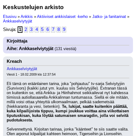
Keskustelujen arkisto
Etusivu
»
Ankkis
»
Aktiiviset ankkislaiset -kerho
»
Jatko- ja fanitarinat
»
Ankkaselviytyjät
Sivuja:
1
2
3
4
5
6
7
8
9
Kirjoittaja
Aihe: Ankkaselviytyjät
(131 viestiä)
Kreach
Ankkaselviytyjät
Viesti 1 - 18.02.2009 klo 12:37:54
Eli tämä on eräänlainen tarina, joka "pohjautuu" tv-sarja Selviytyjiin 
(Survivors) (kaikki jutut ym. kuuluu siis Selviytyjille). Extranan tässä 
on kuitenkin se, että Ankka- ja Hiirihahmot seikkailevat nyt kahdessa 
tiimissä autiollasaarella Ankkalinnan tuntumassa. Siellä ei ole mitään, 
millä voisi ottaa yhteyttä ulkomaailmaan, pelkää sademetsää 
(hiekkaranta ja vesi, tietenkin). 
Te, lukijat, saatte kuitenkin päättää, 
kuka kilpailijoista tippuu, kumpi joukkue voittaa aina viikottaisen 
tiputuskisan, kuka löytää satumaisen smaragdin, jolla voi selvitä 
pudotuksesta.
Selvennettynä. Kirjoitan tarinaa, jonka "käänteet" te siis saatte valita. 
Olen arponut kilpailijat kahteen heimoon, Tigerseihin ja Lionseihin.