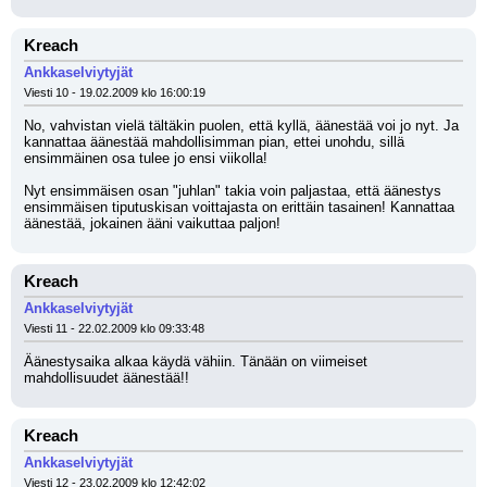
Kreach
Ankkaselviytyjät
Viesti 10 - 19.02.2009 klo 16:00:19
No, vahvistan vielä tältäkin puolen, että kyllä, äänestää voi jo nyt. Ja 
kannattaa äänestää mahdollisimman pian, ettei unohdu, sillä 
ensimmäinen osa tulee jo ensi viikolla! 
Nyt ensimmäisen osan "juhlan" takia voin paljastaa, että äänestys 
ensimmäisen tiputuskisan voittajasta on erittäin tasainen! Kannattaa 
äänestää, jokainen ääni vaikuttaa paljon!
Kreach
Ankkaselviytyjät
Viesti 11 - 22.02.2009 klo 09:33:48
Äänestysaika alkaa käydä vähiin. Tänään on viimeiset 
mahdollisuudet äänestää!!
Kreach
Ankkaselviytyjät
Viesti 12 - 23.02.2009 klo 12:42:02