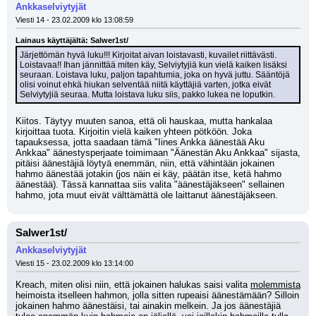
Ankkaselviytyjät
Viesti 14 - 23.02.2009 klo 13:08:59
Lainaus käyttäjältä: Salwer1st/
Järjettömän hyvä luku!!! Kirjoitat aivan loistavasti, kuvailet riittävästi. 
Loistavaa!! Ihan jännittää miten käy, Selviytyjiä kun vielä kaiken lisäksi 
seuraan. Loistava luku, paljon tapahtumia, joka on hyvä juttu. Sääntöjä 
olisi voinut ehkä hiukan selventää niitä käyttäjiä varten, jotka eivät 
Selviytyjiä seuraa. Mutta loistava luku siis, pakko lukea ne loputkin.
Kiitos. Täytyy muuten sanoa, että oli hauskaa, mutta hankalaa 
kirjoittaa tuota. Kirjoitin vielä kaiken yhteen pötköön. Joka 
tapauksessa, jotta saadaan tämä "Iines Ankka äänestää Aku 
Ankkaa" äänestysperjaate toimimaan "Äänestän Aku Ankkaa" sijasta, 
pitäisi äänestäjiä löytyä enemmän, niin, että vähintään jokainen 
hahmo äänestää jotakin (jos näin ei käy, päätän itse, ketä hahmo 
äänestää). Tässä kannattaa siis valita "äänestäjäkseen" sellainen 
hahmo, jota muut eivät välttämättä ole laittanut äänestäjäkseen.
Salwer1st/
Ankkaselviytyjät
Viesti 15 - 23.02.2009 klo 13:14:00
Kreach, miten olisi niin, että jokainen halukas saisi valita 
molemmista
heimoista itselleen hahmon, jolla sitten rupeaisi äänestämään? Silloin 
jokainen hahmo äänestäisi, tai ainakin melkein. Ja jos äänestäjiä 