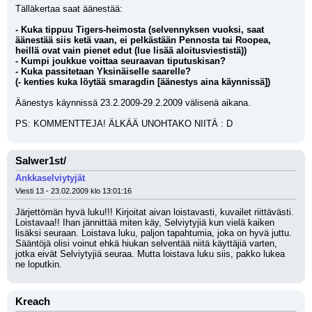
Tälläkertaa saat äänestää:
- Kuka tippuu Tigers-heimosta (selvennyksen vuoksi, saat 
äänestää siis ketä vaan, ei pelkästään Pennosta tai Roopea, 
heillä ovat vain pienet edut (lue lisää aloitusviestistä))
- Kumpi joukkue voittaa seuraavan tiputuskisan?
- Kuka passitetaan Yksinäiselle saarelle?
(- kenties kuka löytää smaragdin [äänestys aina käynnissä])
Äänestys käynnissä 23.2.2009-29.2.2009 välisenä aikana.
PS: KOMMENTTEJA! ÄLKÄÄ UNOHTAKO NIITÄ : D
Salwer1st/
Ankkaselviytyjät
Viesti 13 - 23.02.2009 klo 13:01:16
Järjettömän hyvä luku!!! Kirjoitat aivan loistavasti, kuvailet riittävästi. 
Loistavaa!! Ihan jännittää miten käy, Selviytyjiä kun vielä kaiken 
lisäksi seuraan. Loistava luku, paljon tapahtumia, joka on hyvä juttu. 
Sääntöjä olisi voinut ehkä hiukan selventää niitä käyttäjiä varten, 
jotka eivät Selviytyjiä seuraa. Mutta loistava luku siis, pakko lukea 
ne loputkin.
Kreach