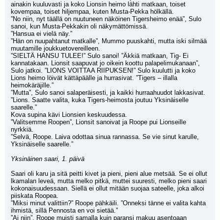
ainakin kuuluvasti ja koko Lionsin heimo lähti matkaan, toiset 
kovempaa, toiset hiljempaa, kuten Musta-Pekka hölkällä.
”No niin, nyt täällä on nuutuneen näköinen Tigersheimo enää”, Sulo 
sanoi, kun Musta-Pekkakin oli näkymättömissä. 
”Hansua ei vielä näy.”
”Hän on nuupahtanut matkalle”, Mummo puuskahti, mutta iski silmää 
muutamille joukkuetovereilleen.
”SIELTÄ HANSU TULEE!” Sulo sanoi! ”Äkkiä matkaan, Tig- Ei 
kannatakaan. Lionsit saapuvat jo oikein koottu palapelimukanaan”, 
Sulo jatkoi. ”LIONS VOITTAA RIIPUKSEN!” Sulo kuulutti ja koko 
Lions heimo löivät kättäpäälle ja hurrasivat. ”Tigers – illalla 
heimokäräjille.”
”Mutta”, Sulo sanoi salaperäisesti, ja kaikki hurraahuudot lakkasivat. 
”Lions. Saatte valita, kuka Tigers-heimosta joutuu Yksinäiselle 
saarelle.”
Kova supina kävi Lionsien keskuudessa. 
”Valitsemme Roopen”, Lionsit sanoivat ja Roope pui Lionseille 
nyrkkiä.
”Selvä, Roope. Laiva odottaa sinua rannassa. Se vie sinut karulle, 
Yksinäiselle saarelle.”
Yksinäinen saari, 1. päivä
Saari oli karu ja sitä peitti kivet ja pieni, pieni alue metsää. Se ei ollut 
lkamalan leveä, mutta melko pitkä, muttei suuresti, melko pieni saari 
kokonaisuudessaan. Siellä ei ollut mitään suojaa sateelle, joka alkoi 
piiskata Roopea.
”Miksi minut valittiin?” Roope pähkäili. ”Onneksi tänne ei valita kahta 
ihmistä, sillä Pennosta en voi sietää.”
”Ai niin”, Roope muisti samalla kuin paransi makuu asentoaan 