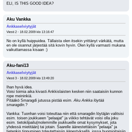
ELI, IS THIS GOOD IDEA?
Aku Vankka
Ankkaselviytyjät
Viesti 2 - 18.02.2009 klo 13:16:47
No on kyllä huippuidea. Tällaista olen itsekin yrittänyt värkätä, mutta 
en ole osannut järjestää sitä kovin hyvin. Olen kyllä varmasti mukana 
vaikuttamassa kisaan :)
Aku-fani13
Ankkaselviytyjät
Viesti 3 - 18.02.2009 klo 13:49:20
Ihan hyvä idea.
Voisi toimia aika kivasti Ankkislaisten kesken niin saataisiin kunnon 
rope meininkiä.
Pitääkö Smaragdi jutussa pistää esim. 
Aku Ankka löytää 
smaragdin.
?
Vankka: Tuonhan voisi toteuttaa niin että smaragdin löytäjän valitsisi 
esim. toisen joukkueen "pelaajat" ja viikko tehtävät voisi olla joku 
esim. tietokilpailu(molemmille joukkueille omat kysymykset, jota 
yhdessä mietitään) tai jotain. Saarelle äänestettäisiin "pelaaja" ja 
tietenkin tippuminen toteutettaisiin äänestyksellä, jossa huomioitaisiin 