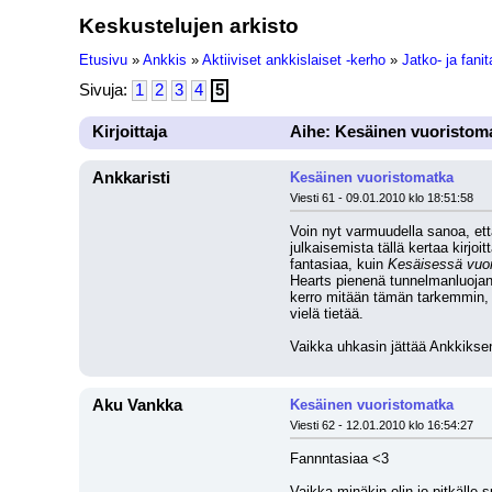
Keskustelujen arkisto
Etusivu
»
Ankkis
»
Aktiiviset ankkislaiset -kerho
»
Jatko- ja fanit
Sivuja:
1
2
3
4
5
Kirjoittaja
Aihe: Kesäinen vuoristom
Ankkaristi
Kesäinen vuoristomatka
Viesti 61 - 09.01.2010 klo 18:51:58
Voin nyt varmuudella sanoa, ett
julkaisemista tällä kertaa kirjo
fantasiaa, kuin 
Kesäisessä vuo
Hearts pienenä tunnelmanluojana)
kerro mitään tämän tarkemmin, ko
vielä tietää.
Vaikka uhkasin jättää Ankkiksen
Aku Vankka
Kesäinen vuoristomatka
Viesti 62 - 12.01.2010 klo 16:54:27
Fannntasiaa <3
Vaikka minäkin olin jo pitkälle 