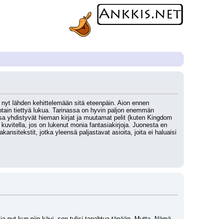
 nyt lähden kehittelemään sitä eteenpäin. Aion ennen 
jotain tiettyä lukua. Tarinassa on hyvin paljon enemmän 
sa yhdistyvät hieman kirjat ja muutamat pelit (kuten Kingdom 
uvitella, jos on lukenut monia fantasiakirjoja. Juonesta en 
sitekstit, jotka yleensä paljastavat asioita, joita ei haluaisi 
a nyt kun niin kävi, sen tulisi tapahtua tänään. Mutta. Nämä 