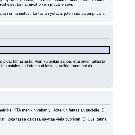
-aiheiset tarinat eivät oikein muualle sovi. 
ahan on tunnetusti fantasian ystävä, joten sitä parempi vain.
s pidät fantasiasta. Voin kuitenkin sanoa, että aivan tällaista 
i fantasiaksi ehdottomasti laskea, vaikka tuommoisia 
rkiksi KTA menikin vähän yliliioitellun fantasian puolelle :D
isti, joka tässä osiossa näyttää vielä pyörivän :D) Uusi tarina 