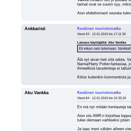
tarinat ovat se suurin syy, miksi
Aion ehdottomasti seurata tuleva
Ankkaristi
Kesäinen vuoristomatka
Viesti 63 - 12.01.2010 klo 17:11:30
Lainaus käyttäjältä: Aku Vankka
Eli eikun vain tulemaan. Vankkaha
Älä nyt aivan heti sitä odota. Va
Narnia/Harry Potter-fantasiaa, 
ihmeellisiä taruolentoja ei tallu
Kiitos kuitenkin kommentista j
Aku Vankka
Kesäinen vuoristomatka
Viesti 64 - 12.01.2010 klo 22:35:20
En mä nyt mitään kentaureja tai 
Aion siis AMR:n kirjoittaa loppu
tulee olemaan vaihteeksi jotain 
Ja taas meni vähäm aiheen vier