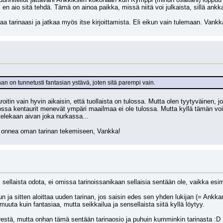
 en aio sitä tehdä. Tämä on ainoa paikka, missä niitä voi julkaista, sillä ankka
a tarinaasi ja jatkaa myös itse kirjoittamista. Eli eikun vain tulemaan. Vankk
n on tunnetusti fantasian ystävä, joten sitä parempi vain.
roitin vain hyvin aikaisin, että tuollaista on tulossa. Mutta olen tyytyväinen, jo
jossa kentaurit menevät ympäri maailmaa ei ole tulossa. Mutta kyllä tämän vo
stelekaan aivan joka nurkassa...
a onnea oman tarinan tekemiseen, Vankka!
sellaista odota, ei omissa tarinoissanikaan sellaisia sentään ole, vaikka esime
un ja sitten aloittaa uuden tarinan, jos saisin edes sen yhden lukijan (= Ankkar
muuta kuin fantasiaa, mutta seikkailua ja sensellaista siitä kyllä löytyy.
estä, mutta onhan tämä sentään tarinaosio ja puhuin kumminkin tarinasta :D