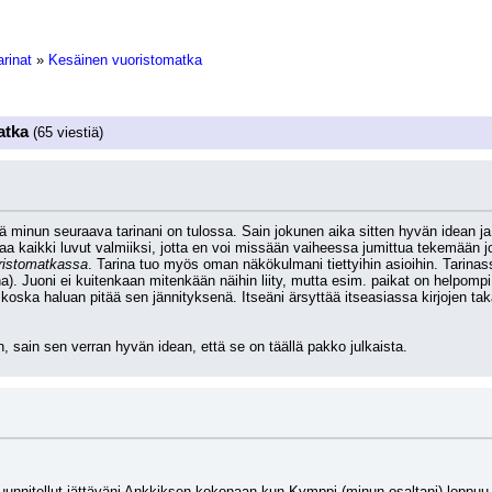
arinat
»
Kesäinen vuoristomatka
atka
(65 viestiä)
ä minun seuraava tarinani on tulossa. Sain jokunen aika sitten hyvän idean ja
ittaa kaikki luvut valmiiksi, jotta en voi missään vaiheessa jumittua tekemään 
ristomatkassa
. Tarina tuo myös oman näkökulmani tiettyihin asioihin. Tarinas
. Juoni ei kuitenkaan mitenkään näihin liity, mutta esim. paikat on helpompi k
ska haluan pitää sen jännityksenä. Itseäni ärsyttää itseasiassa kirjojen takakan
, sain sen verran hyvän idean, että se on täällä pakko julkaista.
suunnitellut jättäväni Ankkiksen kokonaan kun Kymppi (minun osaltani) loppuu j