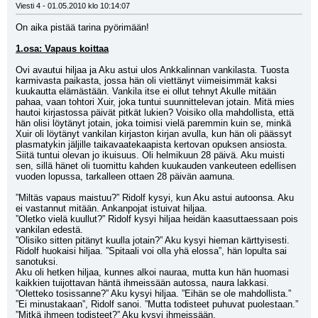
Viesti 4 - 01.05.2010 klo 10:14:07
On aika pistää tarina pyörimään!
1.osa: Vapaus koittaa
Ovi avautui hiljaa ja Aku astui ulos Ankkalinnan vankilasta. Tuosta 
karmivasta paikasta, jossa hän oli viettänyt viimeisimmät kaksi 
kuukautta elämästään. Vankila itse ei ollut tehnyt Akulle mitään 
pahaa, vaan tohtori Xuir, joka tuntui suunnittelevan jotain. Mitä mies 
hautoi kirjastossa päivät pitkät lukien? Voisiko olla mahdollista, että 
hän olisi löytänyt jotain, joka toimisi vielä paremmin kuin se, minkä 
Xuir oli löytänyt vankilan kirjaston kirjan avulla, kun hän oli päässyt 
plasmatykin jäljille taikavaatekaapista kertovan opuksen ansiosta. 
Siitä tuntui olevan jo ikuisuus. Oli helmikuun 28 päivä. Aku muisti 
sen, sillä hänet oli tuomittu kahden kuukauden vankeuteen edellisen 
vuoden lopussa, tarkalleen ottaen 28 päivän aamuna.
”Miltäs vapaus maistuu?” Ridolf kysyi, kun Aku astui autoonsa. Aku 
ei vastannut mitään. Ankanpojat istuivat hiljaa.
”Oletko vielä kuullut?” Ridolf kysyi hiljaa heidän kaasuttaessaan pois 
vankilan edestä.
”Olisiko sitten pitänyt kuulla jotain?” Aku kysyi hieman kärttyisesti.
Ridolf huokaisi hiljaa. ”Spitaali voi olla yhä elossa”, hän lopulta sai 
sanotuksi.
Aku oli hetken hiljaa, kunnes alkoi nauraa, mutta kun hän huomasi 
kaikkien tuijottavan häntä ihmeissään autossa, naura lakkasi.
”Oletteko tosissanne?” Aku kysyi hiljaa. ”Eihän se ole mahdollista.”
”Ei minustakaan”, Ridolf sanoi. ”Mutta todisteet puhuvat puolestaan.”
”Mitkä ihmeen todisteet?” Aku kysyi ihmeissään.