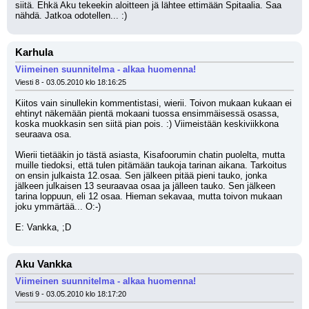
siitä. Ehkä Aku tekeekin aloitteen jä lähtee ettimään Spitaalia. Saa 
nähdä. Jatkoa odotellen... :)
Karhula
Viimeinen suunnitelma - alkaa huomenna!
Viesti 8 - 03.05.2010 klo 18:16:25
Kiitos vain sinullekin kommentistasi, wierii. Toivon mukaan kukaan ei 
ehtinyt näkemään pientä mokaani tuossa ensimmäisessä osassa, 
koska muokkasin sen siitä pian pois. :) Viimeistään keskiviikkona 
seuraava osa.
Wierii tietääkin jo tästä asiasta, Kisafoorumin chatin puolelta, mutta 
muille tiedoksi, että tulen pitämään taukoja tarinan aikana. Tarkoitus 
on ensin julkaista 12.osaa. Sen jälkeen pitää pieni tauko, jonka 
jälkeen julkaisen 13 seuraavaa osaa ja jälleen tauko. Sen jälkeen 
tarina loppuun, eli 12 osaa. Hieman sekavaa, mutta toivon mukaan 
joku ymmärtää... O:-)
E: Vankka, ;D
Aku Vankka
Viimeinen suunnitelma - alkaa huomenna!
Viesti 9 - 03.05.2010 klo 18:17:20