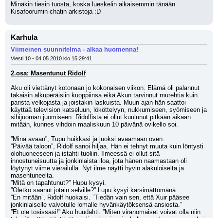
Minäkin tiesin tuosta, koska lueskelin aikaisemmin tänään 
Kisafoorumin chatin arkistoja :D
Karhula
Viimeinen suunnitelma - alkaa huomenna!
Viesti 10 - 04.05.2010 klo 15:29:41
2.osa: Masentunut Ridolf
Aku oli viettänyt kotonaan jo kokonaisen viikon. Elämä oli palannut 
takaisin alkuperäisiin kuoppiinsa eikä Akun tarvinnut murehtia kuin 
parista velkojasta ja joistakin laskuista. Muun ajan hän saattoi 
käyttää television katseluun, lököttelyyn, nukkumiseen, syömiseen ja 
sihijuoman juomiseen. Ridolfista ei ollut kuulunut pitkään aikaan 
mitään, kunnes vihdoin maaliskuun 10 päivänä ovikello soi.
”Minä avaan”, Tupu huikkasi ja juoksi avaamaan oven.
”Päivää taloon”, Ridolf sanoi hiljaa. Hän ei tehnyt muuta kuin löntysti 
olohuoneeseen ja istahti tuoliin. Ilmeessä ei ollut sitä 
innostuneisuutta ja jonkinlaista iloa, jota hänen naamastaan oli 
löytynyt viime vierailulla. Nyt ilme näytti hyvin alakuloiselta ja 
masentuneelta.
”Mitä on tapahtunut?” Hupu kysyi.
”Oletko saanut jotain selville?” Lupu kysyi kärsimättömänä.
”En mitään”, Ridolf huokaisi. ”Tiedän vain sen, että Xuir pääsee 
jonkinlaiselle valvotulle lomalle hyvänkäytöksensä ansiosta.”
”Et ole tosissasi!” Aku huudahti. ”Miten viranomaiset voivat olla niin 