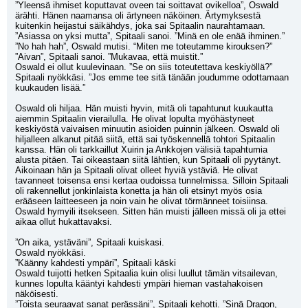
”Yleensä ihmiset koputtavat oveen tai soittavat ovikelloa”, Oswald 
ärähti. Hänen naamansa oli ärtyneen näköinen. Ärtymyksestä 
kuitenkin heijastui säikähdys, joka sai Spitaalin naurahtamaan.
”Asiassa on yksi mutta”, Spitaali sanoi. ”Minä en ole enää ihminen.”
”No hah hah”, Oswald mutisi. “Miten me toteutamme kirouksen?”
”Aivan”, Spitaali sanoi. ”Mukavaa, että muistit.”
Oswald ei ollut kuulevinaan. ”Se on siis toteutettava keskiyöllä?”
Spitaali nyökkäsi. ”Jos emme tee sitä tänään joudumme odottamaan 
kuukauden lisää.”
Oswald oli hiljaa. Hän muisti hyvin, mitä oli tapahtunut kuukautta 
aiemmin Spitaalin vierailulla. He olivat lopulta myöhästyneet 
keskiyöstä vaivaisen minuutin asioiden puinnin jälkeen. Oswald oli 
hiljalleen alkanut pitää siitä, että sai työskennellä tohtori Spitaalin 
kanssa. Hän oli tarkkaillut Xuirin ja Ankkojen välisiä tapahtumia 
alusta pitäen. Tai oikeastaan siitä lähtien, kun Spitaali oli pyytänyt. 
Aikoinaan hän ja Spitaali olivat olleet hyviä ystäviä. He olivat 
tavanneet toisensa ensi kertaa oudoissa tunnelmissa. Silloin Spitaali 
oli rakennellut jonkinlaista konetta ja hän oli etsinyt myös osia 
erääseen laitteeseen ja noin vain he olivat törmänneet toisiinsa. 
Oswald hymyili itsekseen. Sitten hän muisti jälleen missä oli ja ettei 
aikaa ollut hukattavaksi. 
”On aika, ystäväni”, Spitaali kuiskasi.
Oswald nyökkäsi.
”Käänny kahdesti ympäri”, Spitaali käski
Oswald tuijotti hetken Spitaalia kuin olisi luullut tämän vitsailevan, 
kunnes lopulta kääntyi kahdesti ympäri hieman vastahakoisen 
näköisesti.
”Toista seuraavat sanat perässäni”, Spitaali kehotti. ”Sinä Dragon, 