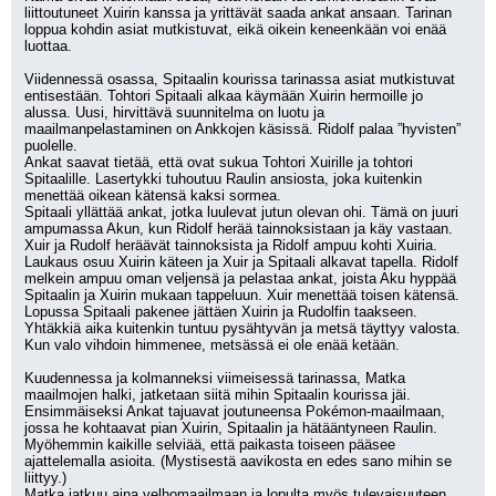
liittoutuneet Xuirin kanssa ja yrittävät saada ankat ansaan. Tarinan 
loppua kohdin asiat mutkistuvat, eikä oikein keneenkään voi enää 
luottaa.
Viidennessä osassa, Spitaalin kourissa tarinassa asiat mutkistuvat 
entisestään. Tohtori Spitaali alkaa käymään Xuirin hermoille jo 
alussa. Uusi, hirvittävä suunnitelma on luotu ja 
maailmanpelastaminen on Ankkojen käsissä. Ridolf palaa ”hyvisten” 
puolelle.
Ankat saavat tietää, että ovat sukua Tohtori Xuirille ja tohtori 
Spitaalille. Lasertykki tuhoutuu Raulin ansiosta, joka kuitenkin 
menettää oikean kätensä kaksi sormea. 
Spitaali yllättää ankat, jotka luulevat jutun olevan ohi. Tämä on juuri 
ampumassa Akun, kun Ridolf herää tainnoksistaan ja käy vastaan. 
Xuir ja Rudolf heräävät tainnoksista ja Ridolf ampuu kohti Xuiria. 
Laukaus osuu Xuirin käteen ja Xuir ja Spitaali alkavat tapella. Ridolf 
melkein ampuu oman veljensä ja pelastaa ankat, joista Aku hyppää 
Spitaalin ja Xuirin mukaan tappeluun. Xuir menettää toisen kätensä. 
Lopussa Spitaali pakenee jättäen Xuirin ja Rudolfin taakseen. 
Yhtäkkiä aika kuitenkin tuntuu pysähtyvän ja metsä täyttyy valosta. 
Kun valo vihdoin himmenee, metsässä ei ole enää ketään.
Kuudennessa ja kolmanneksi viimeisessä tarinassa, Matka 
maailmojen halki, jatketaan siitä mihin Spitaalin kourissa jäi. 
Ensimmäiseksi Ankat tajuavat joutuneensa Pokémon-maailmaan, 
jossa he kohtaavat pian Xuirin, Spitaalin ja hätääntyneen Raulin. 
Myöhemmin kaikille selviää, että paikasta toiseen pääsee 
ajattelemalla asioita. (Mystisestä aavikosta en edes sano mihin se 
liittyy.) 
Matka jatkuu aina velhomaailmaan ja lopulta myös tulevaisuuteen, 