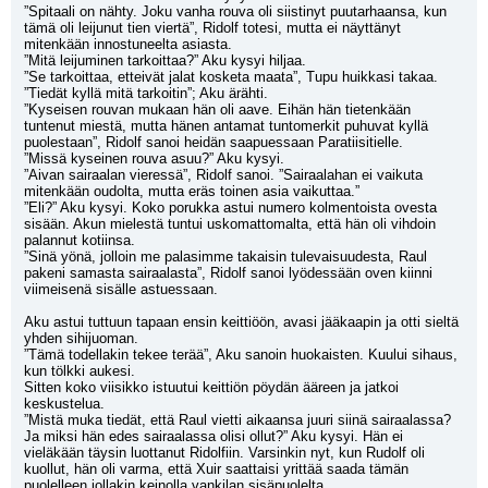
”Spitaali on nähty. Joku vanha rouva oli siistinyt puutarhaansa, kun 
tämä oli leijunut tien viertä”, Ridolf totesi, mutta ei näyttänyt 
mitenkään innostuneelta asiasta.
”Mitä leijuminen tarkoittaa?” Aku kysyi hiljaa.
”Se tarkoittaa, etteivät jalat kosketa maata”, Tupu huikkasi takaa.
”Tiedät kyllä mitä tarkoitin”; Aku ärähti.
”Kyseisen rouvan mukaan hän oli aave. Eihän hän tietenkään 
tuntenut miestä, mutta hänen antamat tuntomerkit puhuvat kyllä 
puolestaan”, Ridolf sanoi heidän saapuessaan Paratiisitielle.
”Missä kyseinen rouva asuu?” Aku kysyi.
”Aivan sairaalan vieressä”, Ridolf sanoi. ”Sairaalahan ei vaikuta 
mitenkään oudolta, mutta eräs toinen asia vaikuttaa.”
”Eli?” Aku kysyi. Koko porukka astui numero kolmentoista ovesta 
sisään. Akun mielestä tuntui uskomattomalta, että hän oli vihdoin 
palannut kotiinsa.
”Sinä yönä, jolloin me palasimme takaisin tulevaisuudesta, Raul 
pakeni samasta sairaalasta”, Ridolf sanoi lyödessään oven kiinni 
viimeisenä sisälle astuessaan.
Aku astui tuttuun tapaan ensin keittiöön, avasi jääkaapin ja otti sieltä 
yhden sihijuoman.
”Tämä todellakin tekee terää”, Aku sanoin huokaisten. Kuului sihaus, 
kun tölkki aukesi.
Sitten koko viisikko istuutui keittiön pöydän ääreen ja jatkoi 
keskustelua.
”Mistä muka tiedät, että Raul vietti aikaansa juuri siinä sairaalassa? 
Ja miksi hän edes sairaalassa olisi ollut?” Aku kysyi. Hän ei 
vieläkään täysin luottanut Ridolfiin. Varsinkin nyt, kun Rudolf oli 
kuollut, hän oli varma, että Xuir saattaisi yrittää saada tämän 
puolelleen jollakin keinolla vankilan sisäpuolelta.