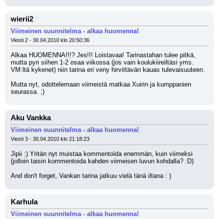
wierii2
Viimeinen suunnitelma - alkaa huomenna!
Viesti 2 - 30.04.2010 klo 20:50:36
Alkaa HUOMENNA!!!? Jes!!! Loistavaa! Tarinastahan tulee pitkä, 
mutta pyri siihen 1-2 osaa viikossa (jos vain koulukiireiltäsi yms. 
VM:ltä kykenet) niin tarina eri veny hirvittävän kauas tulevaisuuteen. 
Mutta nyt, odottelemaan viimeistä matkaa Xuirin ja kumppanien 
seurassa. ;)
Aku Vankka
Viimeinen suunnitelma - alkaa huomenna!
Viesti 3 - 30.04.2010 klo 21:18:23
Jipii :) Yritän nyt muistaa kommentoida enemmän, kuin viimeksi 
(jolloin taisin kommentoida kahden viimeisen luvun kohdalla? :D)
And don't forget, Vankan tarina jatkuu vielä tänä iltana : )
Karhula
Viimeinen suunnitelma - alkaa huomenna!