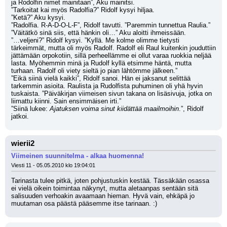
ja Rodolfin nimet mainitaan”, Aku mainitsi. 
”Tarkoitat kai myös Radolfia?” Ridolf kysyi hiljaa.
”Ketä?” Aku kysyi.
”Radolfia. R-A-D-O-L-F”, Ridolf tavutti. ”Paremmin tunnettua Raulia.”
”Väitätkö sinä siis, että hänkin oli…” Aku aloitti ihmeissään.
”…veljeni?” Ridolf kysyi. ”Kyllä. Me kolme olimme tietysti 
tärkeimmät, mutta oli myös Radolf. Radolf eli Raul kuitenkin jouduttiin 
jättämään orpokotiin, sillä perheellämme ei ollut varaa ruokkia neljää 
lasta. Myöhemmin minä ja Rudolf kyllä etsimme häntä, mutta 
turhaan. Radolf oli viety sieltä jo pian lähtömme jälkeen.”
”Eikä siinä vielä kaikki”, Ridolf sanoi. Hän ei jaksanut selittää 
tarkemmin asioita. Raulista ja Rudolfista puhuminen oli yhä hyvin 
tuskaista. ”Päiväkirjan viimeisen sivun takana on lisäsivuja, jotka on 
liimattu kiinni. Sain ensimmäisen irti.”
”Siinä lukee: 
Ajatuksen voima sinut kiidättää maailmoihin
.”, Ridolf 
jatkoi.
wierii2
Viimeinen suunnitelma - alkaa huomenna!
Viesti 11 - 05.05.2010 klo 19:04:01
Tarinasta tulee pitkä, joten pohjustuskin kestää. Tässäkään osassa 
ei vielä oikein toimintaa näkynyt, mutta aletaanpas sentään sitä 
salisuuden verhoakin avaamaan hieman. Hyvä vain, ehkäpä jo 
muutaman osa päästä pääsemme itse tarinaan. :)