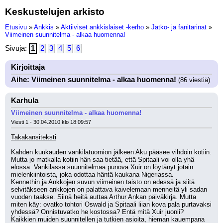
Keskustelujen arkisto
Etusivu
»
Ankkis
»
Aktiiviset ankkislaiset -kerho
»
Jatko- ja fanitarinat
»
Viimeinen suunnitelma - alkaa huomenna!
Sivuja:
1
2
3
4
5
6
Kirjoittaja
Aihe: Viimeinen suunnitelma - alkaa huomenna!
(86 viestiä)
Karhula
Viimeinen suunnitelma - alkaa huomenna!
Viesti 1 - 30.04.2010 klo 18:09:57
Takakansiteksti
Kahden kuukauden vankilatuomion jälkeen Aku pääsee vihdoin kotiin. 
Mutta jo matkalla kotiin hän saa tietää, että Spitaali voi olla yhä 
elossa. Vankilassa suunnitelmaa punova Xuir on löytänyt jotain 
mielenkiintoista, joka odottaa häntä kaukana Nigeriassa. 
Kennethin ja Ankkojen suvun viimeinen taisto on edessä ja siitä 
selvitäkseen ankkojen on palattava kaivelemaan menneitä yli sadan 
vuoden taakse. Siinä heitä auttaa Arthur Ankan päiväkirja. Mutta 
miten käy: ovatko tohtori Oswald ja Spitaali liian kova pala purtavaksi 
yhdessä? Onnistuvatko he kostossa? Entä mitä Xuir juonii?
Kaikkien muiden suunnitellen ja tutkien asioita, hieman kauempana 