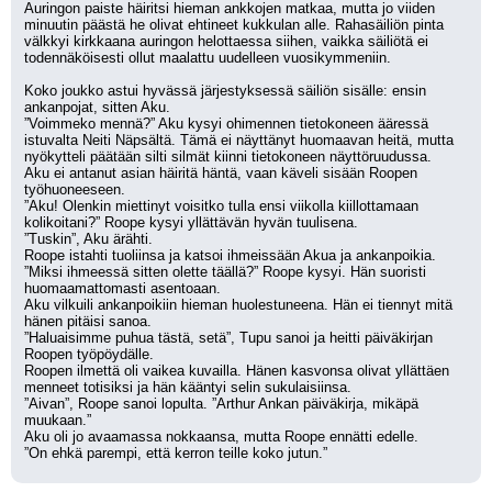
Auringon paiste häiritsi hieman ankkojen matkaa, mutta jo viiden 
minuutin päästä he olivat ehtineet kukkulan alle. Rahasäiliön pinta 
välkkyi kirkkaana auringon helottaessa siihen, vaikka säiliötä ei 
todennäköisesti ollut maalattu uudelleen vuosikymmeniin.
Koko joukko astui hyvässä järjestyksessä säiliön sisälle: ensin 
ankanpojat, sitten Aku.
”Voimmeko mennä?” Aku kysyi ohimennen tietokoneen ääressä 
istuvalta Neiti Näpsältä. Tämä ei näyttänyt huomaavan heitä, mutta 
nyökytteli päätään silti silmät kiinni tietokoneen näyttöruudussa.
Aku ei antanut asian häiritä häntä, vaan käveli sisään Roopen 
työhuoneeseen.
”Aku! Olenkin miettinyt voisitko tulla ensi viikolla kiillottamaan 
kolikoitani?” Roope kysyi yllättävän hyvän tuulisena. 
”Tuskin”, Aku ärähti. 
Roope istahti tuoliinsa ja katsoi ihmeissään Akua ja ankanpoikia. 
”Miksi ihmeessä sitten olette täällä?” Roope kysyi. Hän suoristi 
huomaamattomasti asentoaan.
Aku vilkuili ankanpoikiin hieman huolestuneena. Hän ei tiennyt mitä 
hänen pitäisi sanoa. 
”Haluaisimme puhua tästä, setä”, Tupu sanoi ja heitti päiväkirjan 
Roopen työpöydälle.
Roopen ilmettä oli vaikea kuvailla. Hänen kasvonsa olivat yllättäen 
menneet totisiksi ja hän kääntyi selin sukulaisiinsa.
”Aivan”, Roope sanoi lopulta. ”Arthur Ankan päiväkirja, mikäpä 
muukaan.”
Aku oli jo avaamassa nokkaansa, mutta Roope ennätti edelle.
”On ehkä parempi, että kerron teille koko jutun.”