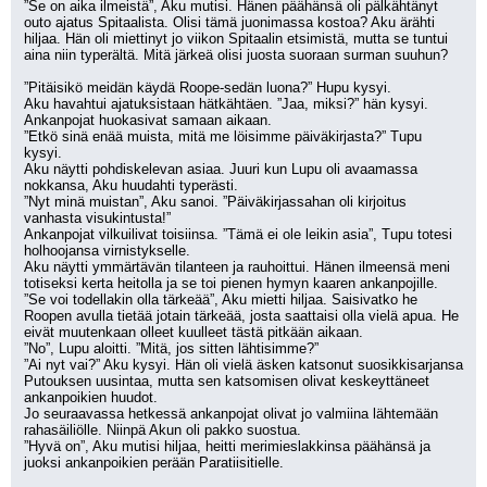
”Se on aika ilmeistä”, Aku mutisi. Hänen päähänsä oli pälkähtänyt 
outo ajatus Spitaalista. Olisi tämä juonimassa kostoa? Aku ärähti 
hiljaa. Hän oli miettinyt jo viikon Spitaalin etsimistä, mutta se tuntui 
aina niin typerältä. Mitä järkeä olisi juosta suoraan surman suuhun?
”Pitäisikö meidän käydä Roope-sedän luona?” Hupu kysyi.
Aku havahtui ajatuksistaan hätkähtäen. ”Jaa, miksi?” hän kysyi.
Ankanpojat huokasivat samaan aikaan. 
”Etkö sinä enää muista, mitä me löisimme päiväkirjasta?” Tupu 
kysyi.
Aku näytti pohdiskelevan asiaa. Juuri kun Lupu oli avaamassa 
nokkansa, Aku huudahti typerästi.
”Nyt minä muistan”, Aku sanoi. ”Päiväkirjassahan oli kirjoitus 
vanhasta visukintusta!”
Ankanpojat vilkuilivat toisiinsa. ”Tämä ei ole leikin asia”, Tupu totesi 
holhoojansa virnistykselle.
Aku näytti ymmärtävän tilanteen ja rauhoittui. Hänen ilmeensä meni 
totiseksi kerta heitolla ja se toi pienen hymyn kaaren ankanpojille.
”Se voi todellakin olla tärkeää”, Aku mietti hiljaa. Saisivatko he 
Roopen avulla tietää jotain tärkeää, josta saattaisi olla vielä apua. He 
eivät muutenkaan olleet kuulleet tästä pitkään aikaan.
”No”, Lupu aloitti. ”Mitä, jos sitten lähtisimme?”
”Ai nyt vai?” Aku kysyi. Hän oli vielä äsken katsonut suosikkisarjansa 
Putouksen uusintaa, mutta sen katsomisen olivat keskeyttäneet 
ankanpoikien huudot.
Jo seuraavassa hetkessä ankanpojat olivat jo valmiina lähtemään 
rahasäiliölle. Niinpä Akun oli pakko suostua.
”Hyvä on”, Aku mutisi hiljaa, heitti merimieslakkinsa päähänsä ja 
juoksi ankanpoikien perään Paratiisitielle. 