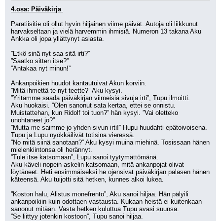
4.osa: Päiväkirja 
Paratiisitie oli ollut hyvin hiljainen viime päivät. Autoja oli liikkunut 
harvakseltaan ja vielä harvemmin ihmisiä. Numeron 13 takana Aku 
Ankka oli jopa yllättynyt asiasta.
”Etkö sinä nyt saa sitä irti?” 
”Saatko sitten itse?”
”Antakaa nyt minun!”
Ankanpoikien huudot kantautuivat Akun korviin.
”Mitä ihmettä te nyt teette?” Aku kysyi.
”Yritämme saada päiväkirjan viimeisiä sivuja irti”, Tupu ilmoitti.
Aku huokaisi. ”Olen sanonut sata kertaa, ettei se onnistu. 
Muistattehan, kun Ridolf toi tuon?” hän kysyi. ”Vai oletteko 
unohtaneet jo?”
”Mutta me saimme jo yhden sivun irti!” Hupu huudahti epätoivoisena.
Tupu ja Lupu nyökkäilivät totisina vieressä.
”No mitä siinä sanotaan?” Aku kysyi muina miehinä. Tosissaan hänen 
mielenkiintonsa oli herännyt.
”Tule itse katsomaan”, Lupu sanoi tyytymättömänä.
Aku käveli nopein askelin katsomaan, mitä ankanpojat olivat 
löytäneet. Heti ensimmäiseksi he ojensivat päiväkirjan palasen hänen 
käteensä. Aku tuijotti sitä hetken, kunnes alkoi lukea.
”Koston halu, Alistus monefrento”, Aku sanoi hiljaa. Hän pälyili 
ankanpoikiin kuin odottaen vastausta. Kukaan heistä ei kuitenkaan 
sanonut mitään. Vasta hetken kuluttua Tupu avasi suunsa.
”Se liittyy jotenkin kostoon”, Tupu sanoi hiljaa.