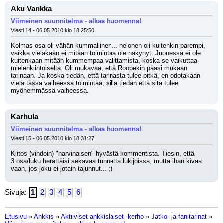
Aku Vankka
Viimeinen suunnitelma - alkaa huomenna!
Viesti 14 - 06.05.2010 klo 18:25:50
Kolmas osa oli vähän kummallinen... nelonen oli kuitenkin parempi, 
vaikka vieläkään ei mitään toimintaa ole näkynyt. Juonessa ei ole 
kuitenkaan mitään kummempaa valittamista, koska se vaikuttaa 
mielenkiintoiselta. Oli mukavaa, että Roopekin pääsi mukaan 
tarinaan. Ja koska tiedän, että tarinasta tulee pitkä, en odotakaan 
vielä tässä vaiheessa toimintaa, sillä tiedän että sitä tulee 
myöhemmässä vaiheessa.
Karhula
Viimeinen suunnitelma - alkaa huomenna!
Viesti 15 - 06.05.2010 klo 18:31:27
Kiitos (vihdoin) "harvinaisen" hyvästä kommentista. Tiesin, että 
3.osa/luku herättäisi sekavaa tunnetta lukijoissa, mutta ihan kivaa 
vaan, jos joku ei jotain tajunnut... ;)
Sivuja:
1
2
3
4
5
6
Etusivu
»
Ankkis
»
Aktiiviset ankkislaiset -kerho
»
Jatko- ja fanitarinat
»