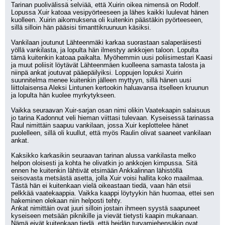
Tarinan puolivälissä selviää, että Xuirin oikea nimensä on Rodolf. 
Lopussa Xuir katoaa vesipyörteeseen ja lähes kaikki luulevat hänen 
kuolleen. Xuirin aikomuksena oli kuitenkin päästäkin pyörteeseen, 
sillä silloin hän pääsisi timanttikruunuun käsiksi. 
Vankilaan joutunut Lähteenmäki karkaa suorastaan salaperäisesti 
yöllä vankilasta, ja lopulta hän ilmestyy ankkojen taloon. Lopulta 
tämä kuitenkin katoaa paikalta. Myöhemmin uusi poliisimestari Kaasi 
ja muut poliisit löytävät Lähteenmäen kuolleena samasta talosta ja 
niinpä ankat joutuvat pääepäilyiksi. Loppujen lopuksi Xuirin 
suunnitelma menee kuitenkin jälleen myttyyn, sillä hänen uusi 
liittolaisensa Aleksi Lintunen kertookin haluavansa itselleen kruunun 
ja lopulta hän kuolee myrkytykseen. 
Vaikka seuraavan Xuir-sarjan osan nimi olikin Vaatekaapin salaisuus 
jo tarina Kadonnut veli hieman viittasi tulevaan. Kyseisessä tarinassa 
Raul nimittäin saapuu vankilaan, jossa Xuir keplottelee hänet 
puolelleen, sillä oli kuullut, että myös Raulin olivat saaneet vankilaan 
ankat. 
Kaksikko karkasikin seuraavan tarinan alussa vankilasta melko 
helpon oloisesti ja kohta he olivatkin jo ankkojen kimpussa. Sitä 
ennen he kuitenkin lähtivät etsimään Ankkalinnan lähistöllä 
seisovasta metsästä asetta, jolla Xuir voisi hallita koko maailmaa. 
Tästä hän ei kuitenkaan vielä oikeastaan tiedä, vaan hän etsii 
pelkkää vaatekaappia. Vaikka kaappi löytyykin hän huomaa, ettei sen 
hakeminen olekaan niin helposti tehty. 
Ankat nimittäin ovat juuri silloin jostain ihmeen syystä saapuneet 
kyseiseen metsään piknikille ja vievät tietysti kaapin mukanaan. 
Nämä eivät kuitenkaan tiedä, että heidän turvamiehensäkin ovat 