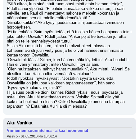
”Sillä aikaa, kun sinä istuit tuomiotasi minä etsin hieman tietoja”, 
Ridolf sanoi ylpeänä. ”Piipahdin sairaalassa viikkoa sitten, ja sain 
selville, että Raul oli menettänyt näkönsä melkein kokonaan ja 
näönpalaaminen oli todella epätodennäköistä.”
”Siinäkö kaikki?” Aku kysyi juodessaan sihijuomastaan viimeisen 
hörppäyksen.
”Ei tietenkään. Sain myös tietää, että tuolloin hänen hoitajanaan toimi 
joku tohtori Oswald”, Ridolf jatkoi. ”Ankanpojat kertoivatkin jo, että 
nimi on teille menneisyydestä tuttu.”
Silloin Aku muisti hetken, jolloin he olivat olleet talossa ja 
Lähteenmäki oli juuri viety pois ja he olivat nähneet ensimmäistä 
kertaa tohtori Oswaldin.
”Oswald oli täällä! Silloin, kun Lähteenmäki löydettiin!” Aku huudahti. 
Hän ei vain ymmärtänyt miten Oswald liittyi asiaan.
”Olen muistaakseni nähnyt hänet muuallakin”, Aku mietti. ”Aivan! Se 
oli silloin, kun Raulia oltiin viemässä vankilaan!”
Ridolf nyökkäsi hyväksyvästi. ”Jostakin syystä uskon, että 
Oswaldilla on joku osa kaikkeen tapahtuneeseen”, hän sanoi. 
”Kysymys kuuluu vain, mikä?”
Hiljaisuus peitti keittiön, kunnes Ridolf rykäisi, nousi pöydästä ja 
asteli ulos. Aku jäi miettimään asioita. Voisiko Spitaali olla yhä 
kaikesta huolimatta elossa? Oliko Oswaldilla jotain osaa tai arpaa 
tapahtumiin? Entä mitä Xuirilla oli mielessä?
Aku Vankka
Viimeinen suunnitelma - alkaa huomenna!
Viesti 5 - 01.05.2010 klo 10:36:14