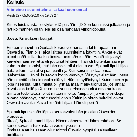
Karhula
Viimeinen suunnitelma - alkaa huomenna!
Viesti 12 - 05.05.2010 klo 19:09:27
Kiitos loistavasta piristyksestä päivään. ;D Sen kunniaksi julkaisen jo 
nyt kolmannen osan. Neljäs osa nähdään viikonloppuna.
3.osa: Kirouksen laatijat
Pimeän saavuttua Spitaali keräsi voimansa ja lähti tapaamaan 
Oswaldia. Pian olisi aika laittaa suunnitelma käyntiin. Ankat eivät 
olleet enää tiellä, tuskin tiesivät mistään mitään. Häntä oli jäänyt 
kaivelemaan se, että oli joutunut lehteen. Hän oli kuitenkin aave ja 
kuka muka uskoisi, että hän edes olisi olemassa. Spitaali lipui hiljaa 
tietä pitkin. Hän olisi pian perillä ja Xuir saisi maistaa omaa 
lääkettään. Hän oli kuitenkin hyvin väsynyt. Väsynyt elämään, jossa 
hän ei enää edes kunnolla elänyt. Hän oli kyllästynyt Xuirin juoniin ja 
jopa itseensä. Mitä mieltä oli yrittää maailmanvalloitusta, jos ankat 
olivat aina tiellä ja Xuir omine suunnitelmineen olisi aina mukana. 
Siinä ei todellakaan ollut mitään mieltä. Niinpä oli jo viime viikkojen 
aikana päättänyt, että tuhoaisi ensin Xuirin ja sitten hoitelisi ankat 
Oswaldin avulla. Aave hymähti hiljaa. Hän oli perillä.
Spitaali lipui seinän läpi ja seuraavaksi hän jo olikin Oswaldin 
vieressä.
”Iltaa”, Spitaali sanoi hiljaa. Hänen äänensä oli lähes mitätön. Se 
kertoi kovasta tuskasta ja väsymyksestä.
Omissa ajatuksissaan ollut tohtori Oswald hyppäsi seisaalleen 
tuoliltaan.