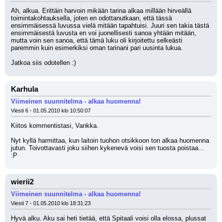
Ah, alkua. Erittäin harvoin mikään tarina alkaa millään hirveällä 
toimintakohtauksella, joten en odottanutkaan, että tässä 
ensimmäisessä luvussa vielä mitään tapahtuisi. Juuri sen takia tästä 
ensimmäisestä luvusta en voi juonellisesti sanoa yhtään mitään, 
mutta voin sen sanoa, että tämä luku oli kirjoitettu selkeästi 
paremmin kuin esimerkiksi oman tarinani pari uusinta lukua.
Jatkoa siis odotellen :)
Karhula
Viimeinen suunnitelma - alkaa huomenna!
Viesti 6 - 01.05.2010 klo 10:50:07
Kiitos kommentistasi, Vankka. 
Nyt kyllä harmittaa, kun laitoin tuohon otsikkoon ton alkaa huomenna 
jutun. Toivottavasti joku siihen kykenevä voisi sen tuosta poistaa... 
:P
wierii2
Viimeinen suunnitelma - alkaa huomenna!
Viesti 7 - 01.05.2010 klo 18:31:23
Hyvä alku. Aku sai heti tietää, että Spitaali voisi olla elossa, plussat 