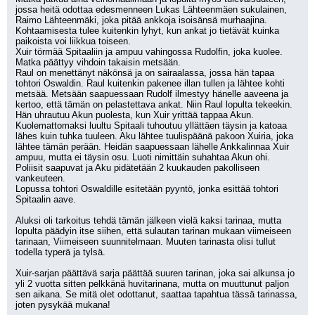
jossa heitä odottaa edesmenneen Lukas Lähteenmäen sukulainen, 
Raimo Lähteenmäki, joka pitää ankkoja isoisänsä murhaajina. 
Kohtaamisesta tulee kuitenkin lyhyt, kun ankat jo tietävät kuinka 
paikoista voi liikkua toiseen. 
Xuir törmää Spitaaliin ja ampuu vahingossa Rudolfin, joka kuolee. 
Matka päättyy vihdoin takaisin metsään.
Raul on menettänyt näkönsä ja on sairaalassa, jossa hän tapaa 
tohtori Oswaldin. Raul kuitenkin pakenee illan tullen ja lähtee kohti 
metsää. Metsään saapuessaan Rudolf ilmestyy hänelle aaveena ja 
kertoo, että tämän on pelastettava ankat. Niin Raul lopulta tekeekin. 
Hän uhrautuu Akun puolesta, kun Xuir yrittää tappaa Akun.
Kuolemattomaksi luultu Spitaali tuhoutuu yllättäen täysin ja katoaa 
lähes kuin tuhka tuuleen. Aku lähtee tuulispäänä pakoon Xuiria, joka 
lähtee tämän perään. Heidän saapuessaan lähelle Ankkalinnaa Xuir 
ampuu, mutta ei täysin osu. Luoti nimittäin suhahtaa Akun ohi. 
Poliisit saapuvat ja Aku pidätetään 2 kuukauden pakolliseen 
vankeuteen.
Lopussa tohtori Oswaldille esitetään pyyntö, jonka esittää tohtori 
Spitaalin aave.
Aluksi oli tarkoitus tehdä tämän jälkeen vielä kaksi tarinaa, mutta 
lopulta päädyin itse siihen, että sulautan tarinan mukaan viimeiseen 
tarinaan, Viimeiseen suunnitelmaan. Muuten tarinasta olisi tullut 
todella typerä ja tylsä.
Xuir-sarjan päättävä sarja päättää suuren tarinan, joka sai alkunsa jo 
yli 2 vuotta sitten pelkkänä huvitarinana, mutta on muuttunut paljon 
sen aikana. Se mitä olet odottanut, saattaa tapahtua tässä tarinassa, 
joten pysykää mukana!