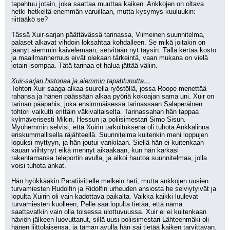
tapahtuu jotain, joka saattaa muuttaa kaiken. Ankkojen on oltava 
hetki hetkeltä enemmän varuillaan, mutta kysymys kuuluukin: 
riittääkö se? 
Tässä Xuir-sarjan päättävässä tarinassa, Viimeinen suunnitelma, 
palaset alkavat vihdoin loksahtaa kohdalleen. Se mikä joitakin on 
jäänyt aiemmin kaivelemaan, setvitään nyt täysin. Tällä kertaa kosto 
ja maailmanherruus eivät olekaan tärkeintä, vaan mukana on vielä 
jotain isompaa. Tätä tarinaa et halua jättää väliin.
Xuir-sarjan historiaa ja aiemmin tapahtunutta…
Tohtori Xuir saaga alkaa suurella ryöstöllä, jossa Roope menettää 
rahansa ja hänen päässään alkaa pyöriä kokoajan sama uni. Xuir on 
tarinan pääpahis, joka ensimmäisessä tarinassaan Salaperäinen 
tohtori vaikutti erittäin väkivaltaiselta. Tarinassahan hän tappaa 
kylmäverisesti Mikin, Hessun ja poliisimestari Simo Sisun. 
Myöhemmin selvisi, että Xuirin tarkoituksena oli tuhota Ankkalinna 
eriskummallisella räjähteellä. Suunnitelma kuitenkin meni loppujen 
lopuksi myttyyn, ja hän joutui vankilaan. Siellä hän ei kuitenkaan 
kauan viihtynyt eikä mennyt aikaakaan, kun hän karkasi 
rakentamansa teleportin avulla, ja alkoi hautoa suunnitelmaa, jolla 
voisi tuhota ankat. 
Hän hyökkääkin Paratiisitielle melkein heti, mutta ankkojen uusien 
turvamiesten Rudolfin ja Ridolfin urheuden ansiosta he selviytyivät ja 
lopulta Xuirin oli vain kadottava paikalta. Vaikka kaikki luulevat 
turvamiesten kuolleen, Pelle saa lopulta tietää, että nämä 
saattavatkin vain olla toisessa ulottuvuussa. Xuir ei ei kuitenkaan 
häviön jälkeen luovuttanut, sillä uusi poliisimestari Lähteenmäki oli 
hänen liittolaisensa, ja tämän avulla hän sai tietää kaiken tarvittavan. 