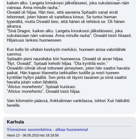
kaiken alku. Langeta kirouksesi jälkeläiseesi, joka sukulaisiaan näin 
vainoaa. Anna minulle rauha.”
Oswald oli hiljaa. Hän tiesi, että aaveena Spitaalin sanat eivät 
tehonneet, joten hänen oli saneltava kirous. Se tuntui hieman 
typerältä, mutta Oswald tiesi, että hänen oli tehtävä se. Oli hänen 
aikansa.
”Sinä Dragon, kaiken alku. Langeta kirouksesi jälkeläiseesi, joka 
sukulaisiaan näin vainoaa. Anna minulle rauha”, Oswald toisti hitaasti.
Hiljaisuus lankesi huoneeseen.
Kun kello löi vihdoin keskiyön merkiksi, huoneen ainoa valonlähde 
sammui. 
Spitaalin pieni naurahdus kiiri huoneessa. Oswald oli aivan hiljaa.
”Nyt, Oswald”, Spitaali kehotti hiljaa. ”Ota kynttilä esiin.”
Oswaldin silmät olivat tottuneet pimeyteen, joten hän saattoi havaita 
paikat. Hän kapusi tilannetta tarkkaillen tuolille ja nosti tuoreen 
kynttilän hyllyn päältä. Sen pinta oli täysin tasainen ja siinä saattoi 
havaita jotain valon lähdettä.
”
Alistus monefrento
”, Spitaali kuiskasi.
”
Alistus monefrento
”, Oswald toisti hiljaa.
Vain kilometrin päässä, Ankkalinnan vankilassa, tohtori Xuir hätkähti 
hereille.
Karhula
Viimeinen suunnitelma - alkaa huomenna!
Viesti 13 - 06.05.2010 klo 18:18:58