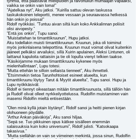
tyhmiä, että päästävät mielipuolen ja raivohullun murhaajan vapaaksi, 
vaikka se onkin vain loma!”
”Ajatelkaa nyt”, Aku jatkoi. ”Xuirilla sattuu olevan taskussa 
taskukokoinen teleportti, menee vessaan ja seuraavassa hetkessä 
hän onkin jo poissa!”
Ridolf nyökkäsi. ”Tuntuu aivan siltä kuin koko Ankkalinnan poliisit 
olisi aivopesty.”
”Entä jos onkin”, Tupu sanoi.
”Muistattehan te timanttikruunun”, Hupu jatkoi.
Aku todellakin muisti timanttikruunun. Kruunun, joka oli toiminut 
myös jonkinlaisena teleporttina. Kruunun muut voimat olivat kuitenkin 
jääneet pelkäksi arvailuksi, sillä Xuirin apulainen, Aleksi Lintunen, oli 
laittanut kapuloita rattaisiin ja tie oli lopulta vienyt telkien taakse.
”Käsikirjamme mukaan timanttikruunu kykenee myös 
mielenhallintaan”, Lupu totesi.
”Mutta ettehän te silloin sellaista tienneet”, Aku ihmetteli.
”Etsimmekin tietoa Tarunhohtoiset esineet alueelta, kun 
timanttikruunu löytyy Tarut & Myytit alueelta”, Tupu sanoi. Hupu ja 
Lupu nyökkäsivät.
Ridolf ei tiennyt oikeastaan mitään timanttikruunusta, sillä tällöin hän 
ja Rudolf olivat olleet nyrkkeilyottelussa. Rudolfin muistaminen vain 
masensi Ridolfin mieltä entisestään.
”Olen minä kyllä jotain löytänyt”, Ridolf sanoi ja heitti pienen kirjan 
olohuoneen pöydälle.
”Arthur Ankan päiväkirja”, Aku sanoi hiljaa.
”Sepä se. Tuo pikkuinen opus kätkee sisälleen enemmän 
salaisuuksia kuin koko universumi”, Ridolf julisti. ”Katsokaapa 
takasivua.”
”Mutta siellähän on vain se viimeinen merkintä, jossa sinun, Rudolfin 