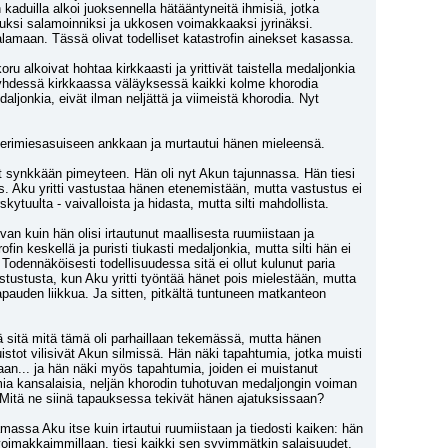
kaduilla alkoi juoksennella hätääntyneitä ihmisiä, jotka 
ksi salamoinniksi ja ukkosen voimakkaaksi jyrinäksi. 
palamaan. Tässä olivat todelliset katastrofin ainekset kasassa.
u alkoivat hohtaa kirkkaasti ja yrittivät taistella medaljonkia 
a yhdessä kirkkaassa väläyksessä kaikki kolme khorodia 
ljonkia, eivät ilman neljättä ja viimeistä khorodia. Nyt 
erimiesasuiseen ankkaan ja murtautui hänen mieleensä.
nyt synkkään pimeyteen. Hän oli nyt Akun tajunnassa. Hän tiesi 
is. Aku yritti vastustaa hänen etenemistään, mutta vastustus ei 
ytuulta - vaivalloista ja hidasta, mutta silti mahdollista.
n kuin hän olisi irtautunut maallisesta ruumiistaan ja 
n keskellä ja puristi tiukasti medaljonkia, mutta silti hän ei 
ä. Todennäköisesti todellisuudessa sitä ei ollut kulunut paria 
tustusta, kun Aku yritti työntää hänet pois mielestään, mutta 
pauden liikkua. Ja sitten, pitkältä tuntuneen matkanteon 
ä sitä mitä tämä oli parhaillaan tekemässä, mutta hänen 
stot vilisivät Akun silmissä. Hän näki tapahtumia, jotka muisti 
an... ja hän näki myös tapahtumia, joiden ei muistanut 
a kansalaisia, neljän khorodin tuhotuvan medaljongin voiman 
? Mitä ne siinä tapauksessa tekivät hänen ajatuksissaan?
massa Aku itse kuin irtautui ruumiistaan ja tiedosti kaiken: hän 
 voimakkaimmillaan, tiesi kaikki sen syvimmätkin salaisuudet. 