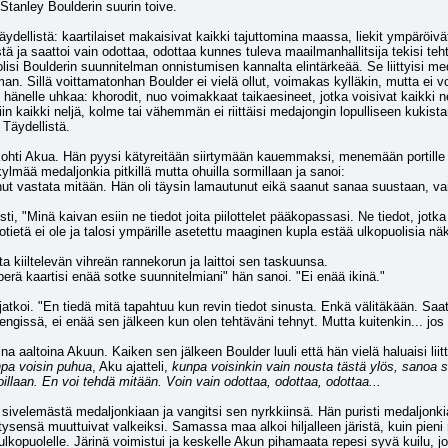
tanley Boulderin suurin toive.
n, täydellistä: kaartilaiset makaisivat kaikki tajuttomina maassa, liekit ympäröi
a saattoi vain odottaa, odottaa kunnes tuleva maailmanhallitsija tekisi tehtäv
lisi Boulderin suunnitelman onnistumisen kannalta elintärkeää. Se liittyisi medalj
an. Sillä voittamatonhan Boulder ei vielä ollut, voimakas kylläkin, mutta ei v
li hänelle uhkaa: khorodit, nuo voimakkaat taikaesineet, jotka voisivat kaikki n
iin kaikki neljä, kolme tai vähemmän ei riittäisi medajongin lopulliseen kukista
 Täydellistä.
kohti Akua. Hän pyysi kätyreitään siirtymään kauemmaksi, menemään portille v
lmää medaljonkia pitkillä mutta ohuilla sormillaan ja sanoi:
ut vastata mitään. Hän oli täysin lamautunut eikä saanut sanaa suustaan, vaikka
sti, "Minä kaivan esiin ne tiedot joita piilottelet pääkopassasi. Ne tiedot, jot
otietä ei ole ja talosi ympärille asetettu maaginen kupla estää ulkopuolisia n
a kiiltelevän vihreän rannekorun ja laittoi sen taskuunsa.
yperä kaartisi enää sotke suunnitelmiani" hän sanoi. "Ei enää ikinä."
atkoi. "En tiedä mitä tapahtuu kun revin tiedot sinusta. Enkä välitäkään. Saata
engissä, ei enää sen jälkeen kun olen tehtäväni tehnyt. Mutta kuitenkin... jos 
ina aaltoina Akuun. Kaiken sen jälkeen Boulder luuli että hän vielä haluaisi li
pa voisin puhua
, Aku ajatteli, 
kunpa voisinkin vain nousta tästä ylös, sanoa s
oillaan. En voi tehdä mitään. Voin vain odottaa, odottaa, odottaa...
sivelemästä medaljonkiaan ja vangitsi sen nyrkkiinsä. Hän puristi medaljonkia k
tysensä muuttuivat valkeiksi. Samassa maa alkoi hiljalleen järistä, kuin pieni m
en ulkopuolelle. Järinä voimistui ja keskelle Akun pihamaata repesi syvä kuilu,