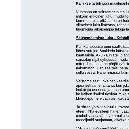
Karhikselta tuli juuri maailmanh
Vuorossa on seitsemästoista luku
mikään erikoinen luku, mutta toiv
kommentteja, että tarina on tode
viimeinen luku ilmestyy, tänne 
huomioida aikaisempia lukuja l
Seitsemästoista luku - Kristal
Kuinka nopeasti onni saattoikaan
lähes satojen Boulderin kätyteid
kaartilaisia. Aku kauhisteli tila
sairaalan räjähdyksessä, mutta n
miten ihmeessä he pärjäisivät tu
näkymätön. Hän saattaisi osua m
sellaisessa. Pahemmassa kuin
Vaistomaisesti jokainen kaartila
apua sekään ei antanut kun jokai
laukaista aseensa ja tapahtumaa vo
he kaiken lisäksi tiesivät mikä se
khorodeja, he eivät voisi kukis
Ja sitten yhtäkkiä kuului kovaä
eteen. Yhä edelleen hänen vaatt
miehet väistyivät sivummalle kun
medaljonki suojanaan, eivätkä 
"Ah, olette näemmä löytäneet kri