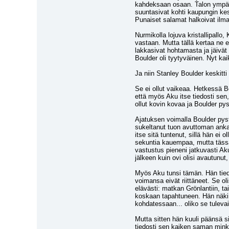
kahdeksaan osaan. Talon ympärill
suuntasivat kohti kaupungin kes
Punaiset salamat halkoivat ilmaa
Nurmikolla lojuva kristallipallo
vastaan. Mutta tällä kertaa ne 
lakkasivat hohtamasta ja jäivät 
Boulder oli tyytyväinen. Nyt kaik
Ja niin Stanley Boulder keski
Se ei ollut vaikeaa. Hetkessä Bo
että myös Aku itse tiedosti sen,
ollut kovin kovaa ja Boulder pys
Ajatuksen voimalla Boulder pyst
sukeltanut tuon avuttoman ankan 
itse sitä tuntenut, sillä hän ei o
sekuntia kauempaa, mutta tässä t
vastustus pieneni jatkuvasti Ak
jälkeen kuin ovi olisi avautunut
Myös Aku tunsi tämän. Hän tiedo
voimansa eivät riittäneet. Se ol
elävästi: matkan Grönlantiin, t
koskaan tapahtuneen. Hän näki 
kohdatessaan... oliko se tuleva
Mutta sitten hän kuuli päänsä si
tiedosti sen kaiken saman minkä