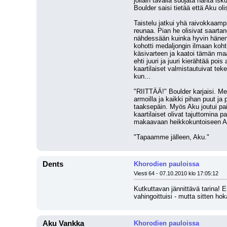
jollain tavalla suojata häntä is
Boulder saisi tietää että Aku olis
Taistelu jatkui yhä raivokkaamp
reunaa. Pian he olisivat saartan
nähdessään kuinka hyvin hänen m
kohotti medaljongin ilmaan kohti
käsivarteen ja kaatoi tämän maa
ehti juuri ja juuri kierähtää poi
kaartilaiset valmistautuivat tek
kun...
"RIITTÄÄ!" Boulder karjaisi. Med
armoilla ja kaikki pihan puut ja
taaksepäin. Myös Aku joutui pai
kaartilaiset olivat tajuttomina
makaavaan heikkokuntoiseen Aku
"Tapaamme jälleen, Aku."
Dents
Khorodien pauloissa
Viesti 64 - 07.10.2010 klo 17:05:12
Kutkuttavan jännittävä tarina! 
vahingoittuisi - mutta sitten hok
Aku Vankka
Khorodien pauloissa