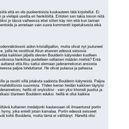
ä että en ole puoleentoista kuukauteen tätä kirjoitellut. Ei 
 vieläpä useilta eri henkilöiltä. Eritoten sen takia toivon niitä 
ksi jo tässä vaiheessa ettei sitten käy niin että kun tarinan 
mmentoida ja annetaan vain suora kommentti lopetuksesta eikä 
dennäköisesti aidon kristallipallon, mutta olivat nyt joutuneet 
e, joilla he osoittivat Akun etuoven edessä seisovia 
etää kaikkien jäljellä olevien Boulderin kätyreiden kuolleen 
 viikossa hankittua puolelleen sellaisen määrän miehiä? Entä 
oa auttanut että Aku sattui olemaan jaderannekorun ansiosta 
eessa paljoa lohduttanut. He olivat pulassa ja pahassa 
 ja osoitti sillä jotakuta sadoista Boulderin kätyreistä. Paljoa 
mahdollisista suunnista. Yhden kerran heidän kaikkien täytyisi 
aderannekoru, heillä oli onyksikivi - vain yksi khorodi puuttui ja 
tkaisi tilanteen Boulderin eduksi: heillä ei ollut kaikkia 
ltävä kultainen medaljonki kaulassaan oli ilmaantunut portin 
hymy, joka enteili jotain kamalaa. Portin edessä seisseet 
ät kohti Boulderia, mutta tämä ei välittänyt. Hänellä olisi 