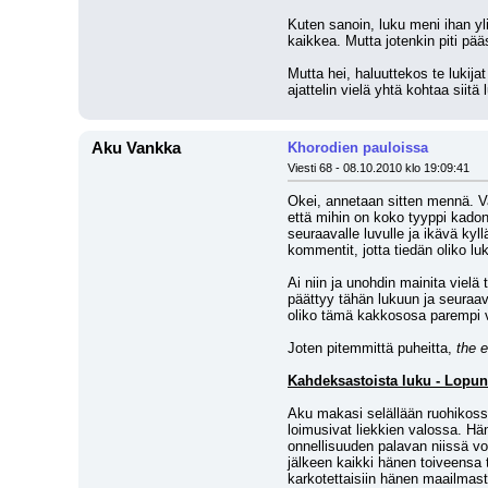
Kuten sanoin, luku meni ihan yli
kaikkea. Mutta jotenkin piti pää
Mutta hei, haluuttekos te lukija
ajattelin vielä yhtä kohtaa siit
Aku Vankka
Khorodien pauloissa
Viesti 68 - 08.10.2010 klo 19:09:41
Okei, annetaan sitten mennä. Va
että mihin on koko tyyppi kadonn
seuraavalle luvulle ja ikävä ky
kommentit, jotta tiedän oliko luk
Ai niin ja unohdin mainita viel
päättyy tähän lukuun ja seuraa
oliko tämä kakkososa parempi 
Joten pitemmittä puheitta, 
the e
Kahdeksastoista luku - Lopun
Aku makasi selällään ruohikossa
loimusivat liekkien valossa. Hä
onnellisuuden palavan niissä voi
jälkeen kaikki hänen toiveensa t
karkotettaisiin hänen maailmast