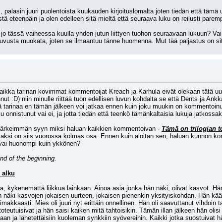
, palasin juuri puolentoista kuukauden kirjoituslomalta joten tiedän että tämä
stä eteenpäin ja olen edelleen sitä mieltä että seuraava luku on reilusti paremp
t jo tässä vaiheessa kuulla yhden jutun liittyen tuohon seuraavaan lukuun? Vai 
ä luvusta muokata, joten se ilmaantuu tänne huomenna. Mut tää paljastus on sitt
ikka tarinan kovimmat kommentoijat Kreach ja Karhula eivät olekaan tätä uusi
ut :D) niin minulle riittää tuon edellisen luvun kohdalta se että Dents ja Ankka
llä tarinaa en tämän jälkeen voi jatkaa ennen kuin joku muukin on kommentoinu
u onnistunut vai ei, ja jotta tiedän että teenkö tämänkaltaisia lukuja jatkossak
ä tärkeimmän syyn miksi haluan kaikkien kommentoivan - 
Tämä on trilogian t
vaksi on siis vuorossa kolmas osa. Ennen kuin aloitan sen, haluan kunnon kom
vai huonompi kuin ykkönen?
nd of the beginning.
 alku
, kykenemättä liikkua lainkaan. Ainoa asia jonka hän näki, olivat kasvot. Hän 
n näki kasvojen jokaisen uurteen, jokaisen pienenkin yksityiskohdan. Hän kää
makkaasti. Mies oli juuri nyt erittäin onnellinen. Hän oli saavuttanut vihdoin t
oteutuisivat ja hän saisi kaiken mitä tahtoisikin. Tämän illan jälkeen hän olisi 
aan ja lähetettäisiin kuoleman synkkiin syövereihin. Kaikki jotka suostuivat 