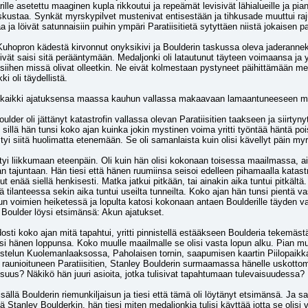
e asetettu maaginen kupla rikkoutui ja repeämät levisivät lähialueille ja pian 
kustaa. Synkät myrskypilvet mustenivat entisestään ja tihkusade muuttui raju
 ja löivät satunnaisiin puihin ympäri Paratiisitietä sytyttäen niistä jokaisen 
, Kuhopron kädestä kirvonnut onyksikivi ja Boulderin taskussa oleva jaderannekor
eivät saisi sitä perääntymään. Medaljonki oli latautunut täyteen voimaansa j
siihen missä olivat olleetkin. Ne eivät kolmestaan pystyneet päihittämään meda
ki oli täydellistä.
tti kaikki ajatuksensa maassa kauhun vallassa makaavaan lamaantuneeseen m
ulder oli jättänyt katastrofin vallassa olevan Paratiisitien taakseen ja siirty
 sillä hän tunsi koko ajan kuinka jokin mystinen voima yritti työntää häntä po
tyi siitä huolimatta etenemään. Se oli samanlaista kuin olisi kävellyt päin myrsk
yi liikkumaan eteenpäin. Oli kuin hän olisi kokonaan toisessa maailmassa, aiva
tajuntaan. Hän tiesi että hänen ruumiinsa seisoi edelleen pihamaalla katastrofi
llut enää siellä henkisesti. Matka jatkui pitkään, tai ainakin aika tuntui pitkält
ilanteessa sekin aika tuntui useilta tunneilta. Koko ajan hän tunsi pientä vas
un voimien heiketessä ja lopulta katosi kokonaan antaen Boulderille täyden va
, Boulder löysi etsimänsä: Akun ajatukset.
sti koko ajan mitä tapahtui, yritti pinnistellä estääkseen Boulderia tekemäst
isi hänen loppunsa. Koko muulle maailmalle se olisi vasta lopun alku. Pian mui
aistelun Kuolemanlaaksossa, Paholaisen tornin, saapumisen kaartin Piilopaikka
raunioituneen Paratiisitien, Stanley Boulderin surmaamassa hänelle uskottomi
isuus? Näkikö hän juuri asioita, jotka tulisivat tapahtumaan tulevaisuudessa
sällä Boulderin riemunkiljaisun ja tiesi että tämä oli löytänyt etsimänsä. Ja sa
 Stanley Boulderkin, hän tiesi miten medaljonkia tulisi käyttää jotta se olisi