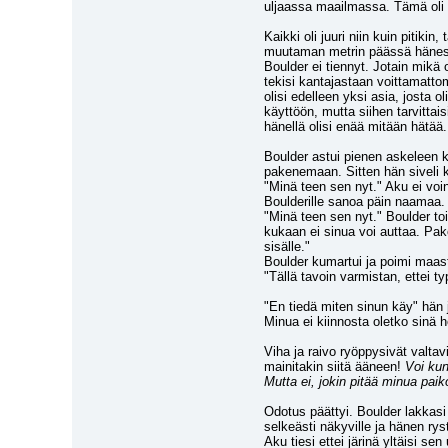
uljaassa maailmassa. Tämä oli S
Kaikki oli juuri niin kuin pitiki
muutaman metrin päässä hänestä j
Boulder ei tiennyt. Jotain mikä o
tekisi kantajastaan voittamattom
olisi edelleen yksi asia, josta o
käyttöön, mutta siihen tarvittais
hänellä olisi enää mitään hätää.
Boulder astui pienen askeleen 
pakenemaan. Sitten hän siveli ky
"Minä teen sen nyt." Aku ei voin
Boulderille sanoa päin naamaa.
"Minä teen sen nyt." Boulder toi
kukaan ei sinua voi auttaa. Pak
sisälle."
Boulder kumartui ja poimi maast
"Tällä tavoin varmistan, ettei t
"En tiedä miten sinun käy" hän j
Minua ei kiinnosta oletko sinä h
Viha ja raivo ryöppysivät valtav
mainitakin siitä ääneen! 
Voi kun
Mutta ei, jokin pitää minua paik
Odotus päättyi. Boulder lakkasi 
selkeästi näkyville ja hänen rys
Aku tiesi ettei järinä yltäisi s