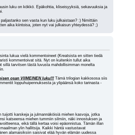
 uusin luku on kökkö. Epäkohtia, kliseisyyksiä, sekavuuksia ja 
i.
paljastanko sen vasta kun luku julkaistaan? :) Nimittäin 
en aika kiintoisa, joten nyt vai julkaisun yhteydessä? ;)
nta lukua vielä kommentoineet (Kreatsista en sitten tiedä 
risti kommentoivat sitä. Nyt on kuitenkin tullut aika 
t sillä tarvitsen tästä luvusta mahdollisimman monelta 
in.
oisen osan VIIMEINEN luku!!!
 Tämä trilogian kakkososa siis 
mentit loppuhuipennuksesta ja ylipäänsä koko tarinasta - 
tuijotti karskeja ja julmannäköisiä miehen kasvoja, jotka 
nsi katseensa miehen tummiin silmiin, näki innostuksen ja 
avoitteensa, eikä tällä kertaa voisi epäonnistua. Tämän illan 
maailman ylin hallitsija. Kaikki häntä vastustavat 
hänen alamaisiksiin saisivat elää hyvän elämän uudessa 