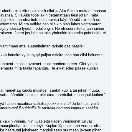
vät aluetta niin ettei pakotietä ollut ja Aku Ankka makasi maassa 
änsä. Sillä Aku todellakin tietämättään tiesi jotain, mitä 
onkiin, se olisi tieto siitä kuinka käyttää sitä niin että se 
oittamaton. Mutta vaikka hän olisikin pian lähes voittamaton, 
eljä yhdessä lyödä medaljongin. Ne oli suunniteltu juuri siihen 
miseen. Joten jos hän hoitaisi yhdenkin khorodin pois tieltä, ei 
ahtimaan ettei suunnitelman tärkein osa pääsisi 
 häneltä kyllä löytyi paljon asioita joita hän olisi halunnut 
ka antavat minulle avaimet maailmanherruuteen. Olet yksin, 
äkemästä mitä täällä tapahtuu. He eivät edes pääse kuplan 
t menettää kaikki muistosi, saatat kuolla tai jotain muuta. 
satut jäämään henkiin, olet aina tervetullut minun joukkoihini."
ittyä hänen maailmanvalloitusjoukkoihinsa? Ja kehtasi vielä 
anottavani Boulderille ja taistella hamaan loppuun saakka. 
aikin voimin, niin lujaa että käden verisuonet tulivat 
aanjäristys olisi iskenyt. Kuplan läpi näki sen verran, että 
 joka haarautui jokaiseen mahdolliseen suuntaan jakaen pihan 