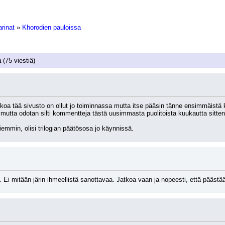
arinat
»
Khorodien pauloissa
a
(75 viestiä)
kkoa tää sivusto on ollut jo toiminnassa mutta itse pääsin tänne ensimmäistä k
a, mutta odotan silti kommentteja tästä uusimmasta puolitoista kuukautta sitte
aiemmin, olisi trilogian päätösosa jo käynnissä.
i mitään järin ihmeellistä sanottavaa. Jatkoa vaan ja nopeesti, että päästä