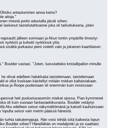
a. Olisiko antautuminen ainoa keino?
le aitoja." 
n miestä portin edustalla jäivät siihen.
i laskenut taistelutahtoanne joka oli tarkoituksena, joten 
psautti jälleen sormiaan ja Akun tontin ympärille ilmestyi 
ti nyrkkiin ja kohotti nyrkkinsä ylös.
isältä purkautui pieni violetti valo ja jokaisen kaartilaisen 
." Boulder vastasi. "Joten, luovutatteko kristallipallon minulle 
 he olivat edelleen halukkaita taistelemaan, taistelemaan 
ald ei ollut koskaan käsitellyt mitään miekan kaltaistakaan. 
vahinkoa ja Roope puolestaan oli enemmän kuin innoissaan 
upesivat heti puolustusasemiin miekat ojossa. Pian kymmenet 
joka oli kuin suoraan fantasiaelokuvasta. Boulder vetäytyi 
llä Aku edelleen seisoi näkymättömänä ja katseli kauhuissaan 
 lopulta seisoi vain metrin päässä hänestä. 
än turhia taikatemppuja. Hän voisi tehdä siitä kaikesta lopun 
ko Boulder siihen? Hänellähän on medaljonki ja se saattaisi 