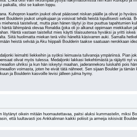
kuilta. Ehkä olisi vain fiksumpaa pysyä näkymättömissä niin kuin Kuhopro ja muu
i paikalla, olisi se kaiken loppu.
ana. Kuhopron kaartin joukot olivat päässeet niskan päälle ja olivat jo hyväss
eet Boulderin joukot umpikujaan ja voisivat tehdä heistä lopullisesti selvää. Bo
iehensä taistelivat, mutta pian hänen täytyi jo itse puuttua tapahtumien ku
 häntä lähimpänä olevaa Ronaldia (joka oli jo alkanut oppimaan miekkailun jaloa
han. Häntä vastaan taistellut mies käytti tilaisuutensa hyväksi ja yritti is
s alta. Siitä huolimatta miekan terä viilsi häneltä käsivarren auki. Samalla hetke
emään heistä selvää ja Aku hiippaili Boulderin taakse saatuaan nerokkaan idean 
aljonki leimahti liekkeihin ja syöksi leimuavia tulivanoja ympäriinsä. Pian joka
 pensaat olivat myös tulessa. Medaljonki lakkasi liekehtimästä ja räjäytti nyt v
neaallon uhriksi ja kun hän iskeytyi maahan, jaderannekoru luiskahti pois häne
 paineaallon voimasta, joten he eivät tätä nähneet. Sen sijaan Boulder ja tämä
un ja Boulderin kasvoille levisi jälleen julma hymy.
En löytänyt oikein mitään huomautettavaa, paitsi aluksi kummastelin, miksi Bou
asin, että luultavasti jos Ankkalinnan kaikki poliisit ja armeija iskisivät Bould