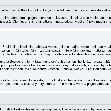
 ettet huomauttanut siitä kuinka yli tuo edellinen luku meni - miekkataistelua
let pitämään erittäin paljon seuraavasta luvusta, sillä siinä olen mielestäni onn
nessä. Olen luvun siis jo kirjoittanut, mutta odotan vielä että joku muukin h
a Boulderilla pitäisi olla mahtavat voimat, joille ei pärjää melkein mikään maai
ty paljon mitään tekemään... En toki haluaisi mitenkään haukkua, mutta tuntuu s
mä Hectorko nimeltään oli, niin käytti siellä aavikolla yhtä khorodia ja valtava
 luku ja Boulderista tehty taas mukavan "pahismainen" henkilö... Toisaalta hä
un jo aikas monta kertaa, mutta kyllä sitä nyt jaksaa silti, kun ihan hyvä ha
lä taistelemaan jotain kokenutta vastaan kunnolla. Koska luulisi Boulderin käty
valittamista tarinan logiikasta, mutta koska en halua olla turhan ilkeä jätän 
ä täysin muista kaikkia yksityiskohtia, joten minulla voi olla paljon virheitäk
i mahdolliset valitukset tarinan logiikasta, koska tiedän varsin hyvin että ta