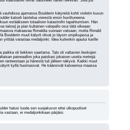
t kaartilaiset olivat halunneet hänen tekevän. Sillä jos 
ä vauhdissa ajamassa Boulderin kätyreitä kohti violetin kuvun 
ulder katseli taistelua vierestä ensin huvittuneena 
lkuun estääkseen totaalisen katastrofin tapahtumisen. Hän 
 taitoa) ja pian kultainen valopallo osui tätä oikeaan 
keä maassa makaavaa Ronaldia suoraan vatsaan, mutta Ronald 
llä Boulderin muut kätyrit olivat jo täysin umpikujassa ja 
yrittää varastaa medaljonki. Idea kuitenkin ajautui karille 
 paikka oli liekkien saartama. Talo oli valtavien lieskojen 
altaisan paineaallon joka paiskasi jokaisen useita metrejä 
n ranteestaan ja hänestä tuli jälleen näkyvä. Kaikki muut 
n kätyrit kyllä huomasivat. He käänsivät katseensa maassa 
lder halusi luoda sen suojakuvun ettei ulkopuoliset 
eria vastaan, ei medaljonkikaan pärjäisi.