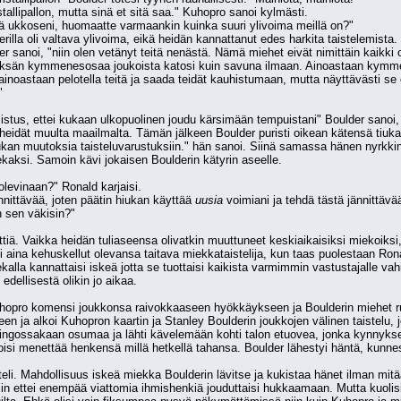
allipallon, mutta sinä et sitä saa." Kuhopro sanoi kylmästi.
yä ukkoseni, huomaatte varmaankin kuinka suuri ylivoima meillä on?"
lderilla oli valtava ylivoima, eikä heidän kannattanut edes harkita taistelemist
er sanoi, "niin olen vetänyt teitä nenästä. Nämä miehet eivät nimittäin kaikki o
ksän kymmenesosaa joukoista katosi kuin savuna ilmaan. Ainoastaan kymmene
ainoastaan pelotella teitä ja saada teidät kauhistumaan, mutta näyttävästi se e
"
stus, ettei kukaan ulkopuolinen joudu kärsimään tempuistani" Boulder sanoi, na
i heidät muulta maailmalta. Tämän jälkeen Boulder puristi oikean kätensä tiukas
an muutoksia taisteluvarustuksiin." hän sanoi. Siinä samassa hänen nyrkkinsä s
kaksi. Samoin kävi jokaisen Boulderin kätyrin aseelle.
olevinaan?" Ronald karjaisi.
ännittävää, joten päätin hiukan käyttää 
uusia
 voimiani ja tehdä tästä jännittävää
n sen väkisin?"
tiä. Vaikka heidän tuliaseensa olivatkin muuttuneet keskiaikaisiksi miekoiksi,
 oli aina kehuskellut olevansa taitava miekkataistelija, kun taas puolestaan Ron
iekalla kannattaisi iskeä jotta se tuottaisi kaikista varmimmin vastustajalle 
dellisestä olikin jo aikaa.
Kuhopro komensi joukkonsa raivokkaaseen hyökkäykseen ja Boulderin miehet r
een ja alkoi Kuhopron kaartin ja Stanley Boulderin joukkojen välinen taistelu, 
hingossakaan osumaa ja lähti kävelemään kohti talon etuovea, jonka kynnykse
oisi menettää henkensä millä hetkellä tahansa. Boulder lähestyi häntä, kunnes
teli. Mahdollisuus iskeä miekka Boulderin lävitse ja kukistaa hänet ilman mitä
iin ettei enempää viattomia ihmishenkiä jouduttaisi hukkaamaan. Mutta kuolisi