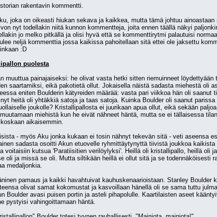
istorian rakentavin kommentti.
, joka on oikeasti hiukan sekava ja kaikkea, mutta tämä johtuu ainoastaan siit
on nyt todellakin niitä kunnon kommentteja, joita ennen täällä näkyi paljonkin ja
llakin jo melko pitkällä ja olisi hyvä että se kommenttirytmi palautuisi normaali
tulee neljä kommenttia jossa kaikissa pahoitellaan sitä ettei ole jaksettu ko
ainkaan :D
lipallon puolesta
 muuttua painajaiseksi: he olivat vasta hetki sitten riemuinneet löydettyään to
en saartamiksi, eikä pakotietä ollut. Jokaisella näistä sadasta miehestä oli as
nteessa eniten Boulderin kätyreiden määrää: vasta pari viikkoa hän oli saanut ti
yt heitä oli yhtäkkiä satoja ja taas satoja. Kuinka Boulder oli saanut parissa
ollaiselle joukolle? Kristallipallosta ei juurikaan apua ollut, eikä sekään palj
uutamaan miehistä kun he eivät nähneet häntä, mutta se ei tällaisessa tilant
 koskaan aikaisemmin.
isista - myös Aku jonka kukaan ei tosin nähnyt tekevän sitä - veti aseensa esille
nen sadasta osoitti Akun etuovelle ryhmittäytynyttä tiivistä joukkoa kaikista 
itaisiin kutsua 'Paratiisitien verilöylyksi'. Heillä oli kristallipallo, heillä oli j
 oli ja missä se oli. Mutta siltikään heillä ei ollut sitä ja se todennäköisesti ra
taa medaljonkia.
äninen pamaus ja kaikki havahtuivat kauhuskenaarioistaan. Stanley Boulder kii
eensa olivat samat kokomustat ja kasvoillaan hänellä oli se sama tuttu julma 
 Boulder avasi puisen portin ja asteli pihapolulle. Kaartilaisten aseet kääntyiv
he pystyisi vahingoittamaan häntä.
stallipallon" Boulder totesi tyynen rauhallisesti. "Mainiota, mainiota!"