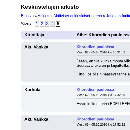
Keskustelujen arkisto
Etusivu
»
Ankkis
»
Aktiiviset ankkislaiset -kerho
»
Jatko- ja fanit
Sivuja:
1
2
3
4
5
Kirjoittaja
Aihe: Khorodien pauloiss
Aku Vankka
Khorodien pauloissa
Viesti 61 - 05.10.2010 klo 16:31:32
Jeaah, en tiiä kuinka monta vii
Seuraava luku on jo kirjoitteill
Hitto, jos olisin päässyt tänne 
Karhula
Khorodien pauloissa
Viesti 62 - 05.10.2010 klo 17:32:30
Hyvin kulkee tarina EDELLEEN. E
Aku Vankka
Khorodien pauloissa
Viesti 63 - 05.10.2010 klo 17:52:12