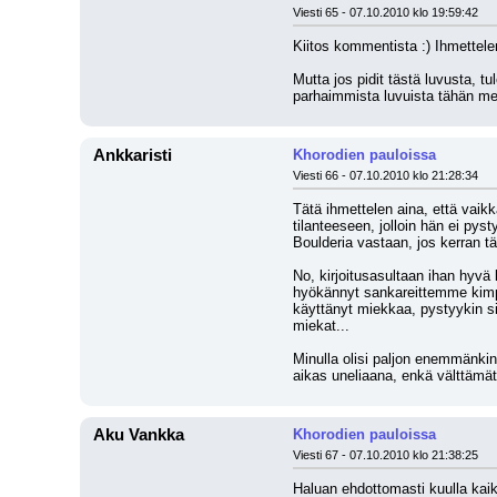
Viesti 65 - 07.10.2010 klo 19:59:42
Kiitos kommentista :) Ihmettelen
Mutta jos pidit tästä luvusta, tu
parhaimmista luvuista tähän men
Ankkaristi
Khorodien pauloissa
Viesti 66 - 07.10.2010 klo 21:28:34
Tätä ihmettelen aina, että vaikk
tilanteeseen, jolloin hän ei pys
Boulderia vastaan, jos kerran tä
No, kirjoitusasultaan ihan hyvä
hyökännyt sankareittemme kimppu
käyttänyt miekkaa, pystyykin sil
miekat...
Minulla olisi paljon enemmänkin 
aikas uneliaana, enkä välttämätt
Aku Vankka
Khorodien pauloissa
Viesti 67 - 07.10.2010 klo 21:38:25
Haluan ehdottomasti kuulla kaikk