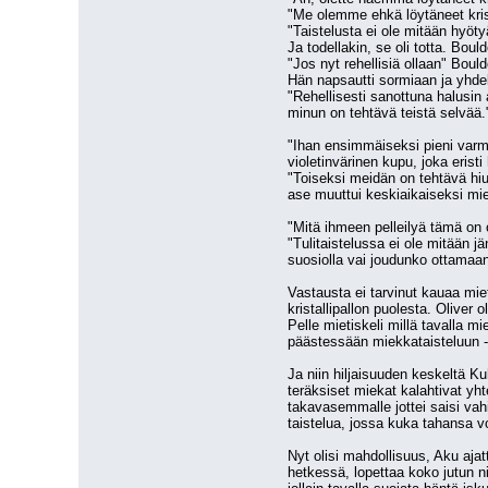
"Me olemme ehkä löytäneet krist
"Taistelusta ei ole mitään hyöt
Ja todellakin, se oli totta. Bou
"Jos nyt rehellisiä ollaan" Bould
Hän napsautti sormiaan ja yhde
"Rehellisesti sanottuna halusin 
minun on tehtävä teistä selvää.
"Ihan ensimmäiseksi pieni varmi
violetinvärinen kupu, joka erist
"Toiseksi meidän on tehtävä hiuk
ase muuttui keskiaikaiseksi mie
"Mitä ihmeen pelleilyä tämä on 
"Tulitaistelussa ei ole mitään j
suosiolla vai joudunko ottamaa
Vastausta ei tarvinut kauaa miet
kristallipallon puolesta. Oliver
Pelle mietiskeli millä tavalla m
päästessään miekkataisteluun - e
Ja niin hiljaisuuden keskeltä 
teräksiset miekat kalahtivat yht
takavasemmalle jottei saisi va
taistelua, jossa kuka tahansa v
Nyt olisi mahdollisuus, Aku ajat
hetkessä, lopettaa koko jutun n