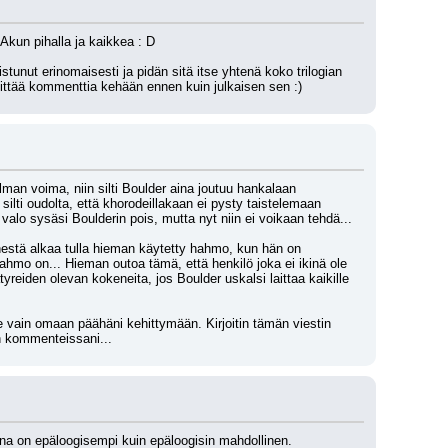
 Akun pihalla ja kaikkea : D
istunut erinomaisesti ja pidän sitä itse yhtenä koko trilogian 
eittää kommenttia kehään ennen kuin julkaisen sen :)
lman voima, niin silti Boulder aina joutuu hankalaan 
ilti oudolta, että khorodeillakaan ei pysty taistelemaan 
 valo sysäsi Boulderin pois, mutta nyt niin ei voikaan tehdä...
nestä alkaa tulla hieman käytetty hahmo, kun hän on 
hmo on... Hieman outoa tämä, että henkilö joka ei ikinä ole 
reiden olevan kokeneita, jos Boulder uskalsi laittaa kaikille 
ne vain omaan päähäni kehittymään. Kirjoitin tämän viestin 
in kommenteissani...
rina on epäloogisempi kuin epäloogisin mahdollinen.