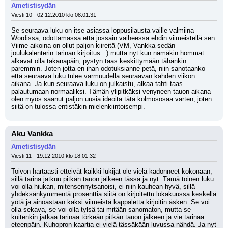
Ametistisydän
Viesti 10 - 02.12.2010 klo 08:01:31
Se seuraava luku on itse asiassa loppusilausta vaille valmiina 
Wordissa, odottamassa että jossain vaiheessa ehdin viimeistellä sen. 
Viime aikoina on ollut paljon kiireitä (VM, Vankka-sedän 
joulukalenterin tarinan kirjoitus...) mutta nyt kun nämäkin hommat 
alkavat olla takanapäin, pystyn taas keskittymään tähänkin 
paremmin. Joten jotta en ihan odotuksianne petä, niin sanotaanko 
että seuraava luku tulee varmuudella seuraavan kahden viikon 
aikana. Ja kun seuraava luku on julkaistu, alkaa tahti taas 
palautumaan normaaliksi. Tämän ylipitkäksi venyneen tauon aikana 
olen myös saanut paljon uusia ideoita tätä kolmososaa varten, joten 
siitä on tulossa entistäkin mielenkiintoisempi.
Aku Vankka
Ametistisydän
Viesti 11 - 19.12.2010 klo 18:01:32
Toivon hartaasti etteivät kaikki lukijat ole vielä kadonneet kokonaan, 
sillä tarina jatkuu pitkän tauon jälkeen tässä ja nyt. Tämä toinen luku 
voi olla hiukan, mitensennytsanoisi, ei-niin-kauhean-hyvä, sillä 
yhdeksänkymmentä prosenttia siitä on kirjoitettu lokakuussa keskellä 
yötä ja ainoastaan kaksi viimeistä kappaletta kirjoitin äsken. Se voi 
olla sekava, se voi olla tylsä tai mitään sanomaton, mutta se 
kuitenkin jatkaa tarinaa törkeän pitkän tauon jälkeen ja vie tarinaa 
eteenpäin. Kuhopron kaartia ei vielä tässäkään luvussa nähdä. Ja nyt 