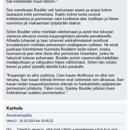
tule kenenkään muun tietoon."
Sen sanottuaan Boulder veti taskustaan aseen ja ampui kolme 
laukausta kohti pormestaria. Kaikki kolme luotia osuivat 
kohteeseensa ja pormestari valui kuolleena alas tuoliltaan ja hänen 
ruumiinsa jäi makaamaan työpöydän taakse.
Sitten Boulder viittoi miehiään odottamaan ja asteli itse ikkunan 
vieressä olevasta ovesta kaupungintalon pienelle parvekkeelle. 
Alhaalla tuhannet ja taas tuhannet ankkalinnalaiset osoittivat 
kovaäänisesti mieltään pormestarin viraltapanon suhteen. He eivät 
juurikaan kiinnittäneet huomiota Boulderin esille tuloon, koska 
huomasivat pian ettei tämä ollut pormestari Greenlake, jonka he 
halusivat tulevan puhumaan. Boulder puristi vasemmalla kädellään 
medaljonkiaan ja väkijoukko hiljeni välittömästi. Sitten hän rykäisi 
kerran ja julisti ylpeällä äänellä koko porukalle:
"Kaupungin on aika uudistua. Liian kauan rikollisuus on ollut sen 
riesana, liian kauan törkeät ihmiset ovat sotkeneet sen ulkoasua, liian 
kauan teidän kaupunkilaistenne elämää on hankaloitettu epäpätevän 
pormestarin johdosta. Täten minä, Stanley Boulder julistan itseni 
Ankkalinnan uudeksi pormestariksi."
Karhula
Ametistisydän
Viesti 2 - 18.10.2010 klo 16:45:22
Voi... Jotenkin arvasin, että teet vähän samanlaisen jutun kun oon 