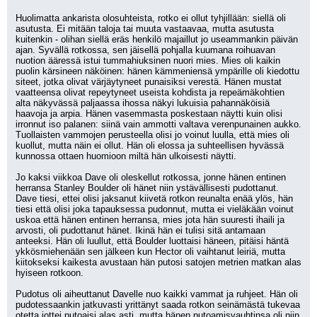
Huolimatta ankarista olosuhteista, rotko ei ollut tyhjillään: siellä oli 
asutusta. Ei mitään taloja tai muuta vastaavaa, mutta asutusta 
kuitenkin - olihan siellä eräs henkilö majaillut jo useammankin päivän 
ajan. Syvällä rotkossa, sen jäisellä pohjalla kuumana roihuavan 
nuotion ääressä istui tummahiuksinen nuori mies. Mies oli kaikin 
puolin kärsineen näköinen: hänen kämmeniensä ympärille oli kiedottu 
siteet, jotka olivat värjäytyneet punaisiksi verestä. Hänen mustat 
vaatteensa olivat repeytyneet useista kohdista ja repeämäkohtien 
alta näkyvässä paljaassa ihossa näkyi lukuisia pahannäköisiä 
haavoja ja arpia. Hänen vasemmasta poskestaan näytti kuin olisi 
irronnut iso palanen: siinä vain ammotti valtava verenpunainen aukko. 
Tuollaisten vammojen perusteella olisi jo voinut luulla, että mies oli 
kuollut, mutta näin ei ollut. Hän oli elossa ja suhteellisen hyvässä 
kunnossa ottaen huomioon miltä hän ulkoisesti näytti.
Jo kaksi viikkoa Dave oli oleskellut rotkossa, jonne hänen entinen 
herransa Stanley Boulder oli hänet niin ystävällisesti pudottanut. 
Dave tiesi, ettei olisi jaksanut kiivetä rotkon reunalta enää ylös, hän 
tiesi että olisi joka tapauksessa pudonnut, mutta ei vieläkään voinut 
uskoa että hänen entinen herransa, mies jota hän suuresti ihaili ja 
arvosti, oli pudottanut hänet. Ikinä hän ei tulisi sitä antamaan 
anteeksi. Hän oli luullut, että Boulder luottaisi häneen, pitäisi häntä 
ykkösmiehenään sen jälkeen kun Hector oli vaihtanut leiriä, mutta 
kiitokseksi kaikesta avustaan hän putosi satojen metrien matkan alas 
hyiseen rotkoon.
Pudotus oli aiheuttanut Davelle nuo kaikki vammat ja ruhjeet. Hän oli 
pudotessaankin jatkuvasti yrittänyt saada rotkon seinämästä tukevaa 
otetta jottei putoaisi alas asti, mutta hänen putoamisvauhtinsa oli niin 