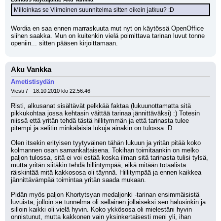
Milloinkas se Viimeinen suunnitelma sitten oikein jatkuu? :D
Wordia en saa ennen marraskuuta mut nyt on käytössä OpenOffice 
siihen saakka. Mun on kuitenkin vielä poimittava tarinan luvut tonne 
openiin... sitten pääsen kirjoittamaan.
Aku Vankka
Ametistisydän
Viesti 7 - 18.10.2010 klo 22:56:46
Risti, alkusanat sisältävät pelkkää faktaa (lukuunottamatta sitä 
pikkukohtaa jossa kehtasin väittää tarinaa jännittäväksi) :) Totesin 
niissä että yritän tehdä tästä hillitymmän ja että tarinasta tulee 
pitempi ja selitin minkälaisia lukuja ainakin on tulossa :D
Olen itsekin erityisen tyytyväinen tähän lukuun ja yritän pitää koko 
kolmannen osan samankaltaisena. Tokihan toimitaankin on melko 
paljon tulossa, sitä ei voi estää koska ilman sitä tarinasta tulisi tylsä, 
mutta yritän siitäkin tehdä hillintympää, eikä mitään totaalista 
räiskintää mitä kakkososa oli täynnä. Hillitympää ja ennen kaikkea 
jännittävämpää toimintaa yritän saada mukaan.
Pidän myös paljon Khortytsyan medaljonki -tarinan ensimmäisistä 
luvuista, jolloin se tunnelma oli sellainen jollaiseksi sen halusinkin ja 
silloin kaikki oli vielä hyvin. Koko ykkösosa oli mielestäni hyvin 
onnistunut, mutta kakkonen vain yksinkertaisesti meni yli, ihan 