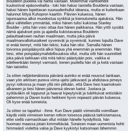
Boulderin puolella vai häntä vastaan. Molemmat vaihtoehdot 
kuulostivat epäsoveliailta - toki hän halusi taistella Boulderia vastaan, 
halusi hänen lopettavan suuruudenhullut ideansa, mutta ei kuitenkaan 
halunnut liittyä Kuhopron kaartiin. Päivien kuluessa, hänen 
tajunsaansa alkoi muodostua synkkiä ja kieroutuneita ajatuksia. Hän 
alkoi vähitellen ymmärtää, miksi hänen tulisi kukistaa Stanley 
Boulder - jotta hän voisi ottaa itse hänen paikkansa. Hän yritti sysätä 
nämä ajatukset pois ja ajatella kukistavansa Boulderin 
palauttaakseen rauhan maailmaan, mutta joka päivä 
maailmanvalloitusaikeet syvenivät ja syvenivät, kunnes lopulta Dave 
ei enää tiennyt, mitä hän tekisi, kuka hän olisi. Samalla hänen 
toivonsa poispääsystä alkoi hiipua yhä enemmän ja enemmän. Hän 
tiesi, ettei poispääsymahdollisuuksia ollut, mutta silti hän suunnitteli 
joka päivä tarkkaan sitä mitä tekisi päästyään pois, vaikka ei 
edelleenkään tiennyt varmasti, kenen puolella hän oli ja ketä vastaan 
hän taistelisi.
Ja sitten neljäntenätoista päivänä aurinko ei enää noussut lainkaan, 
vaan yön arktisen pureva viima ujelsi jatkuvasti ja ahdistava pimeys 
pysyi rotkossa ja maan yllä niin pitkään, että Dave tiesi kaamoksen 
alkaneen ja tiesi hänen päiviensä olevan luetut. Juotava ja 
syötäväkin oli loppunut ja haavat kipeytyivät ja tulehtuivat entistäkin 
pahemmin ja Daven kunto heikkeni hyvin nopeasti päivän kuluessa. 
Oli kyse enää tunneista.
Ja sitten se tapahtui - ihme. Kun Dave päätti viimeisillä voimillaan 
käydä vielä viimeisen kerran rotkon toisessa päässä tarkistamassa, 
ettei siellä varmastikaan ollut mitään hänelle hyödyllistä, hän 
huomasi maassa jotain kimmeltävää. Soraisen maan uumenista hohti 
himmeästi violettia valoa ja Dave kyykistyi katsomaan lähemmin 