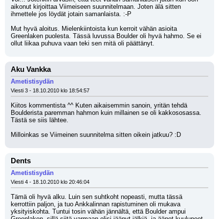
aikonut kirjoittaa Viimeiseen suunnitelmaan. Joten älä sitten 
ihmettele jos löydät jotain samanlaista. :-P 
Mut hyvä aloitus. Mielenkiintoista kun kerroit vähän asioita 
Greenlaken puolesta. Tässä luvussa Boulder oli hyvä hahmo. Se ei 
ollut liikaa puhuva vaan teki sen mitä oli päättänyt.
Aku Vankka
Ametistisydän
Viesti 3 - 18.10.2010 klo 18:54:57
Kiitos kommentista ^^ Kuten aikaisemmin sanoin, yritän tehdä 
Boulderista paremman hahmon kuin millainen se oli kakkososassa. 
Tästä se siis lähtee.
Milloinkas se Viimeinen suunnitelma sitten oikein jatkuu? :D
Dents
Ametistisydän
Viesti 4 - 18.10.2010 klo 20:46:04
Tämä oli hyvä alku. Luin sen suhtkoht nopeasti, mutta tässä 
kerrottiin paljon, ja tuo Ankkalinnan rapistuminen oli mukava 
yksityiskohta. Tuntui tosin vähän jännältä, että Boulder ampui 
Greenlaken, sillä siitä varmaan olisi jäänyt jälkiä, ja äänet kuuluneet 