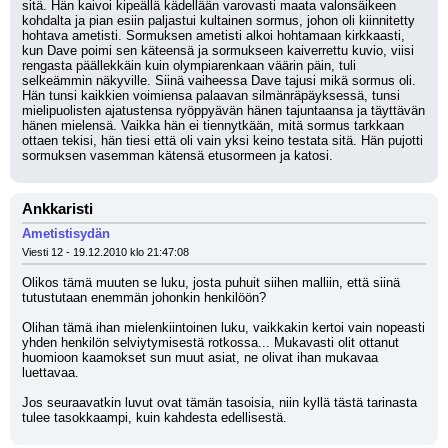
sitä. Hän kaivoi kipeällä kädellään varovasti maata valonsäikeen 
kohdalta ja pian esiin paljastui kultainen sormus, johon oli kiinnitetty 
hohtava ametisti. Sormuksen ametisti alkoi hohtamaan kirkkaasti, 
kun Dave poimi sen käteensä ja sormukseen kaiverrettu kuvio, viisi 
rengasta päällekkäin kuin olympiarenkaan väärin päin, tuli 
selkeämmin näkyville. Siinä vaiheessa Dave tajusi mikä sormus oli. 
Hän tunsi kaikkien voimiensa palaavan silmänräpäyksessä, tunsi 
mielipuolisten ajatustensa ryöppyävän hänen tajuntaansa ja täyttävän 
hänen mielensä. Vaikka hän ei tiennytkään, mitä sormus tarkkaan 
ottaen tekisi, hän tiesi että oli vain yksi keino testata sitä. Hän pujotti 
sormuksen vasemman kätensä etusormeen ja katosi.
Ankkaristi
Ametistisydän
Viesti 12 - 19.12.2010 klo 21:47:08
Olikos tämä muuten se luku, josta puhuit siihen malliin, että siinä 
tutustutaan enemmän johonkin henkilöön?
Olihan tämä ihan mielenkiintoinen luku, vaikkakin kertoi vain nopeasti 
yhden henkilön selviytymisestä rotkossa... Mukavasti olit ottanut 
huomioon kaamokset sun muut asiat, ne olivat ihan mukavaa 
luettavaa.
Jos seuraavatkin luvut ovat tämän tasoisia, niin kyllä tästä tarinasta 
tulee tasokkaampi, kuin kahdesta edellisestä.