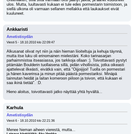
ulos. Mutta, luultavasti kukaan ei tule edes pormestarin toimistoon, ja 
siellä ulkona oli varmaan sellanen mellakka että laukaukset eivät 
kuuluneet.
Ankkaristi
Ametistisydän
Viesti 5 - 18.10.2010 klo 22:09:47
Alkusanat olivat nyt niin ja näin hieman liioiteltuja ja kehuja täynnä, 
mutta itse luku oli erinomainen mielestäni. Koko tarinasarjan 
parhaimmistoa itseasiassa, jos tarkkoja ollaan :). Toivottavasti pystyt 
pitämään Boulderin tuollaisena sillä, pidän vihollisista, jotka oikeasti 
ajattelevat ilkeästi, eivätkä vain, että "Oijjoijijoi! Tuolla on pormestari 
ja hänen kaverinsa ja minun pitää päästä pormestariksi. Minäpä 
tainnutan heidät ja laitan komeroon piiloon ja toivon, että kukaan ei 
saa ikinä tietää". :D.
Hieno aloitus, toivottavasti jatko näyttää yhtä hyvältä...
Karhula
Ametistisydän
Viesti 6 - 18.10.2010 klo 22:21:36
Menee hieman aiheen vierestä, mutta...
Lainaus käyttäjältä: Aku Vankka