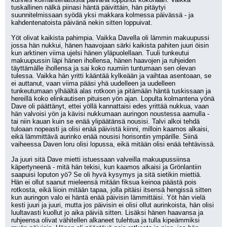
tuskallinen nälkä piinasi häntä päivittäin, hän pitäytyi 
suunnitelmissaan syödä yksi makkara kolmessa päivässä - ja 
kahdentenatoista päivänä nekin sitten loppuivat.
Yöt olivat kaikista pahimpia. Vaikka Davella oli lämmin makuupussi 
jossa hän nukkui, hänen haavojaan särki kaikista pahiten juuri öisin 
kun arktinen viima ujelsi hänen yläpuolellaan. Tuuli tunkeutui 
makuupussin läpi hänen ihollensa, hänen haavojen ja ruhjeiden 
täyttämälle ihollensa ja sai koko ruumiin tuntumaan sen olevan 
tulessa. Vaikka hän yritti kääntää kylkeään ja vaihtaa asentoaan, se 
ei auttanut, vaan viima pääsi yhä uudelleen ja uudelleen 
tunkeutumaan ylhäältä alas rotkoon ja pitämään häntä tuskissaan ja 
hereillä koko elinkautisen pituisen yön ajan. Lopulta kolmantena yönä 
Dave oli päättänyt, ettei yöllä kannattaisi edes yrittää nukkua, vaan 
hän valvoisi yön ja kävisi nukkumaan auringon noustessa aamulla - 
tai niin kauan kuin se enää ylipäätänsä nousisi. Talvi alkoi tehdä 
tuloaan nopeasti ja olisi enää päivistä kiinni, milloin kaamos alkaisi, 
eikä lämmittävä aurinko enää nousisi horisontin ympärille. Siinä 
vaiheessa Daven loru olisi lopussa, eikä mitään olisi enää tehtävissä.
Ja juuri sitä Dave mietti istuessaan valveilla makuupussiinsa 
käpertyneenä - mitä hän tekisi, kun kaamos alkaisi ja Grönlantiin 
saapuisi loputon yö? Se oli hyvä kysymys ja sitä sietikin miettiä.
Hän ei ollut saanut mieleensä mitään fiksua keinoa päästä pois 
rotkosta, eikä liioin mitään tapaa, jolla pitäisi itsensä hengissä sitten 
kun auringon valo ei häntä enää päivisin lämmittäisi. Yöt hän vielä 
kesti juuri ja juuri, mutta jos päivisin ei olisi ollut aurinkoista, hän olisi 
luultavasti kuollut jo aika päiviä sitten. Lisäksi hänen haavansa ja 
ruhjeensa olivat vähitellen alkaneet tulehtua ja tulla kipeämmiksi 