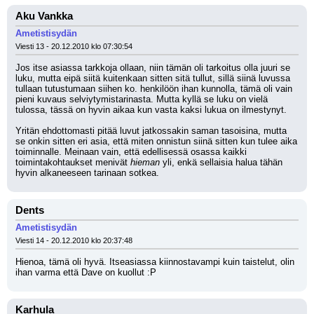
Aku Vankka
Ametistisydän
Viesti 13 - 20.12.2010 klo 07:30:54
Jos itse asiassa tarkkoja ollaan, niin tämän oli tarkoitus olla juuri se 
luku, mutta eipä siitä kuitenkaan sitten sitä tullut, sillä siinä luvussa 
tullaan tutustumaan siihen ko. henkilöön ihan kunnolla, tämä oli vain 
pieni kuvaus selviytymistarinasta. Mutta kyllä se luku on vielä 
tulossa, tässä on hyvin aikaa kun vasta kaksi lukua on ilmestynyt.
Yritän ehdottomasti pitää luvut jatkossakin saman tasoisina, mutta 
se onkin sitten eri asia, että miten onnistun siinä sitten kun tulee aika 
toiminnalle. Meinaan vain, että edellisessä osassa kaikki 
toimintakohtaukset menivät 
hieman
 yli, enkä sellaisia halua tähän 
hyvin alkaneeseen tarinaan sotkea.
Dents
Ametistisydän
Viesti 14 - 20.12.2010 klo 20:37:48
Hienoa, tämä oli hyvä. Itseasiassa kiinnostavampi kuin taistelut, olin 
ihan varma että Dave on kuollut :P
Karhula