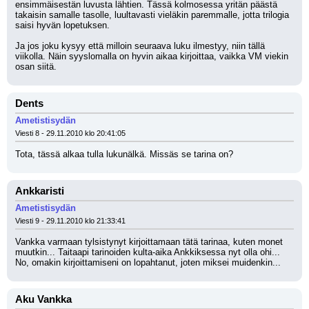
ensimmäisestän luvusta lähtien. Tässä kolmosessa yritän päästä 
takaisin samalle tasolle, luultavasti vieläkin paremmalle, jotta trilogia 
saisi hyvän lopetuksen.
Ja jos joku kysyy että milloin seuraava luku ilmestyy, niin tällä 
viikolla. Näin syyslomalla on hyvin aikaa kirjoittaa, vaikka VM viekin 
osan siitä.
Dents
Ametistisydän
Viesti 8 - 29.11.2010 klo 20:41:05
Tota, tässä alkaa tulla lukunälkä. Missäs se tarina on?
Ankkaristi
Ametistisydän
Viesti 9 - 29.11.2010 klo 21:33:41
Vankka varmaan tylsistynyt kirjoittamaan tätä tarinaa, kuten monet 
muutkin... Taitaapi tarinoiden kulta-aika Ankkiksessa nyt olla ohi... 
No, omakin kirjoittamiseni on lopahtanut, joten miksei muidenkin...
Aku Vankka