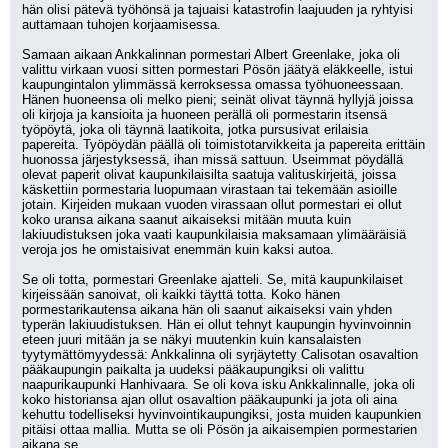
hän olisi pätevä työhönsä ja tajuaisi katastrofin laajuuden ja ryhtyisi 
auttamaan tuhojen korjaamisessa.
Samaan aikaan Ankkalinnan pormestari Albert Greenlake, joka oli 
valittu virkaan vuosi sitten pormestari Pösön jäätyä eläkkeelle, istui 
kaupungintalon ylimmässä kerroksessa omassa työhuoneessaan. 
Hänen huoneensa oli melko pieni; seinät olivat täynnä hyllyjä joissa 
oli kirjoja ja kansioita ja huoneen perällä oli pormestarin itsensä 
työpöytä, joka oli täynnä laatikoita, jotka pursusivat erilaisia 
papereita. Työpöydän päällä oli toimistotarvikkeita ja papereita erittäin 
huonossa järjestyksessä, ihan missä sattuun. Useimmat pöydällä 
olevat paperit olivat kaupunkilaisilta saatuja valituskirjeitä, joissa 
käskettiin pormestaria luopumaan virastaan tai tekemään asioille 
jotain. Kirjeiden mukaan vuoden virassaan ollut pormestari ei ollut 
koko uransa aikana saanut aikaiseksi mitään muuta kuin 
lakiuudistuksen joka vaati kaupunkilaisia maksamaan ylimääräisiä 
veroja jos he omistaisivat enemmän kuin kaksi autoa.
Se oli totta, pormestari Greenlake ajatteli. Se, mitä kaupunkilaiset 
kirjeissään sanoivat, oli kaikki täyttä totta. Koko hänen 
pormestarikautensa aikana hän oli saanut aikaiseksi vain yhden 
typerän lakiuudistuksen. Hän ei ollut tehnyt kaupungin hyvinvoinnin 
eteen juuri mitään ja se näkyi muutenkin kuin kansalaisten 
tyytymättömyydessä: Ankkalinna oli syrjäytetty Calisotan osavaltion 
pääkaupungin paikalta ja uudeksi pääkaupungiksi oli valittu 
naapurikaupunki Hanhivaara. Se oli kova isku Ankkalinnalle, joka oli 
koko historiansa ajan ollut osavaltion pääkaupunki ja jota oli aina 
kehuttu todelliseksi hyvinvointikaupungiksi, josta muiden kaupunkien 
pitäisi ottaa mallia. Mutta se oli Pösön ja aikaisempien pormestarien 
aikana se.