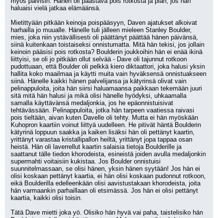
myös päivisin. Hänen oli päästävä pois rotkosta ja pian, jos hän 
haluaisi vielä jatkaa elämäänsä.
Mietittyään pitkään keinoja poispääsyyn, Daven ajatukset alkoivat 
harhailla jo muualle. Hänelle tuli jälleen mieleen Stanley Boulder, 
mies, joka niin ystävällisesti oli päättänyt päättää hänen päivänsä, 
siinä kuitenkaan toistaiseksi onnistumatta. Mitä hän tekisi, jos jollain 
keinoin pääsisi pois rotkosta? Boulderin joukkoihin hän ei enää ikinä 
liittyisi, se oli jo pitkään ollut selvää - Dave oli tajunnut rotkoon 
pudottuaan, että Boulder oli pelkkä kiero diktaattori, joka halusi yksin 
hallita koko maailmaa ja käytti muita vain hyväksensä onnistuakseen 
siinä. Hänelle kaikki hänen palvelijansa ja kätyrinsä olivat vain 
pelinappuloita, joita hän siirsi haluamaansa paikkaan tekemään juuri 
sitä mitä hän halusi ja mikä olisi hänelle hyödyksi, uhkaamalla 
samalla käyttävänsä medaljonkia, jos he epäonnistuisivat 
tehtävässään. Pelinappuloita, jotka hän tarpeen vaatiessa raivasi 
pois tieltään, aivan kuten Davelle oli tehty. Mutta ei hän myöskään 
Kuhopron kaartiin voinut liittyä uudelleen. He pitivät häntä Boulderin 
kätyrinä loppuun saakka ja kaiken lisäksi hän oli pettänyt kaartin, 
yrittänyt varastaa kristallipallon heiltä, yrittänyt jopa tappaa osan 
heistä. Hän oli laverrellut kaartin salaisia tietoja Boulderille ja 
saattanut tälle tiedon khorodeista, esineistä joiden avulla medaljonkin 
supermahti voitaisiin kukistaa. Jos Boulder onnistuisi 
suunnitelmassaan, se olisi hänen, yksin hänen syytään! Jos hän ei 
olisi koskaan pettänyt kaartia, ei hän olisi koskaan pudonnut rotkoon, 
eikä Boulderilla edelleenkään olisi aavistustakaan khorodeista, joita 
hän varmaankin parhaillaan oli etsimässä. Jos hän ei olisi pettänyt 
kaartia, kaikki olisi toisin.
Tätä Dave mietti joka yö. Olisiko hän hyvä vai paha, taistelisiko hän 