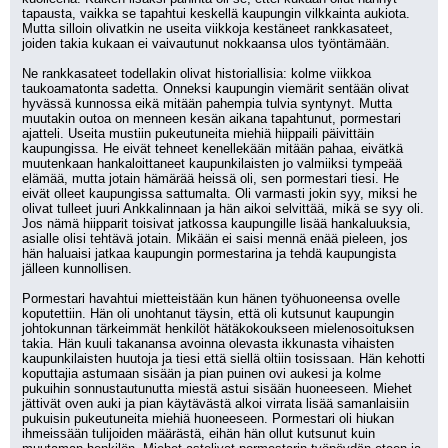
tapausta, vaikka se tapahtui keskellä kaupungin vilkkainta aukiota. 
Mutta silloin olivatkin ne useita viikkoja kestäneet rankkasateet, 
joiden takia kukaan ei vaivautunut nokkaansa ulos työntämään.
Ne rankkasateet todellakin olivat historiallisia: kolme viikkoa 
taukoamatonta sadetta. Onneksi kaupungin viemärit sentään olivat 
hyvässä kunnossa eikä mitään pahempia tulvia syntynyt. Mutta 
muutakin outoa on menneen kesän aikana tapahtunut, pormestari 
ajatteli. Useita mustiin pukeutuneita miehiä hiippaili päivittäin 
kaupungissa. He eivät tehneet kenellekään mitään pahaa, eivätkä 
muutenkaan hankaloittaneet kaupunkilaisten jo valmiiksi tympeää 
elämää, mutta jotain hämärää heissä oli, sen pormestari tiesi. He 
eivät olleet kaupungissa sattumalta. Oli varmasti jokin syy, miksi he 
olivat tulleet juuri Ankkalinnaan ja hän aikoi selvittää, mikä se syy oli. 
Jos nämä hiipparit toisivat jatkossa kaupungille lisää hankaluuksia, 
asialle olisi tehtävä jotain. Mikään ei saisi mennä enää pieleen, jos 
hän haluaisi jatkaa kaupungin pormestarina ja tehdä kaupungista 
jälleen kunnollisen.
Pormestari havahtui mietteistään kun hänen työhuoneensa ovelle 
koputettiin. Hän oli unohtanut täysin, että oli kutsunut kaupungin 
johtokunnan tärkeimmät henkilöt hätäkokoukseen mielenosoituksen 
takia. Hän kuuli takanansa avoinna olevasta ikkunasta vihaisten 
kaupunkilaisten huutoja ja tiesi että siellä oltiin tosissaan. Hän kehotti 
koputtajia astumaan sisään ja pian puinen ovi aukesi ja kolme 
pukuihin sonnustautunutta miestä astui sisään huoneeseen. Miehet 
jättivät oven auki ja pian käytävästä alkoi virrata lisää samanlaisiin 
pukuisin pukeutuneita miehiä huoneeseen. Pormestari oli hiukan 
ihmeissään tulijoiden määrästä, eihän hän ollut kutsunut kuin 