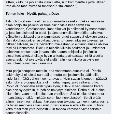
sitten, kaikki te jotka tätä vielä luette, niin kommentteja jotta jaksan 
tätä alkaa taas hyvässä tahdissa rustailemaan :)
Toinen luku - Hyvät, pahat ja Dave
Talvi oli tuloillaan maailman suurimmalla saarella. Vaikka suuressa 
osaa pohjoista pallonpuoliskoa olikin vielä kesä täydessä 
vauhdissaan, Grönlannissa ilmat alkoivat jo selkeästi kylmenemään 
ja jopa kesäisin sulilla etelä- ja länsirannikoilla lämpötilat painuivat 
vähitellen pakkaselle ja ensimmäiset lumet saapuivat elokuun alussa. 
Rannikkokaupunkien asukkaat olivat tottuneet aikaisin tulevaan ja 
pitkään talveen, mutta heidänkin mielestään jo elokuun alussa alkava 
talvi oli luonnotonta. Elokuun toisella viikolla pakkaset ja lumisateet 
pahenivat entisestään ja varsinkin saaren pohjoisilla jäätiköillä 
olosuhteet alkoivat olla jo hyvin ankaria ja ainoastaan niillä alueilla 
asuvat eskimot pystyivät siellä elämään - rannikolla asuville ne 
olosuhteet olivat liian vaarallisia.
Mitä pohjoisempaan mentiin, sitä vähemmän asutusta oli. Pieniä 
eskimokyliä oli siellä sun täällä, mutta pohjoisimmilla jäätiköillä 
niidenkin määrä väheni huomattavasti. Noin sadan kilometrin päässä 
eskimokylä Siorapalukista oli maahan repeytynyt valtava rotko. 
Rotko oli todennäköisesti hyvin syvä, sillä kun sen reunalta katsoi 
alas sen syvyyksiin, ei pohjaa näkynyt lainkaan. Rotko ei ollut aina 
ollut siinä, vaan se oli tullut ihan vastikään. Sitä ei ollut aiheuttanut 
maanjäristys, eikä minkään sortin luonnonkatastrofi. Se oli erään 
äärimmäisen voimakkaan taikaesineen tekosia. Esineen, jonka voima 
oli tähän mennessä kasvanut jo niin suureksi että sillä voisi tuhota 
koko maailman yhtä helposti kuin tappaa kärpäsen viime torstain 
sanomalehdellä.