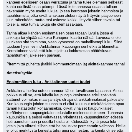
kahteen edelliseen osaan verrattuna ja tämä tulee olemaan selkeästi 
kahta edellistä osaa pitempi. Tässä kolmannessa osassa tullaan 
näkemään myös useita lukuja, joissa kerrotaan joistain hahmoista ja 
tapahtumista jotka eivät ainakaan aluksi näytä liittyvän pääjuoneen 
juuri mitenkään, mutta tosi asiassa kaikki liittyvät siihen tavalla tai 
toisella, eikä turhia lukuja ole olemassakaan.
Tarina alkaa kahden ensimmäisen osan tapaan luvulla jossa ei 
ankkoja tai ylipäänsä koko Kuhopron kaartia nähdä. Luvussa ei ole 
juurikaan sitä toimintaa, vaan kyseessä on rauhallisempi luku. Siinä 
tuodaan hyvin esiin Ankkalinnan kaupungin senhetkistä tilannetta. 
Kerrottakoon vielä että luku sijoittuu kakkososan päätösluvun 
tapahtumien jälkeiseen päivään.
Pitemmittä puheitta (kaikki kommentoimaan ja) aloittakaamme tarina!
Ametistisydän
Ensimmäinen luku - Ankkalinnan uudet tuulet
Ankkalinna heräsi uuteen aamuun lähes tavalliseen tapaansa. Ainoa 
poikkeus oli se, että lähellä kaupungin keskustaa edellispäivänä 
sattunut voimakas maanjäristys oli ajanut ankkalinnalaiset pakosalle. 
Kun kaupungin johdon suunnalta ei ollut kuulunut minkäänlaista apua 
tämän katastrofin korjaamiseksi, olivat vihaiset kaupunkilaiset 
kerääntyneet kaupungintalon edustalle mielenosoitukseen. Tuhansia 
kaupunkilaisia seisoi valtavassa rykelmässä kaupungintalon edessä 
heti aamutuimaan ja useilla heistä oli kädessään kyltti jossa luki 
jotain joka viittasi siihen että he halusivat pormestarin vaihtoon. Heille 
ei ollut merkitystä kenestä tulisi uusi pormestari, tärkeintä oli se että 