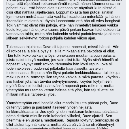
hurja, että röpelöiset rotkonseinämät repivät hänen kämmenensa niin 
pahasti rikki, että hänen alas tullessaan ne näyttivät kuin niissä ei 
olisi ollut nahkaa jäljelläkään. Loppumatkasta hän putosi ainakin 
kymmenen metriä saamatta vauhtia hidastettua mitenkään ja hänen 
itsensäkin mielestä oli täysin luonnotonta että hän oli edes hengissä. 
Toki vammat olivat niin pahoja, ettei hän ihmetellyt lainkaan vaikka 
kuolo korjaisi hänet joku kaunis päivä jonkun haavan tulehduksen tai 
vastaavan takia, mutta hän kuitenkin selvisi pudotuksesta ja oli sen 
jälkeen selviytynyt rotkon pohjalla kahden viikon ajan.
Tullessaan tajuihinsa Dave oli tajunnut nopeasti, missä hän oli. Hän 
oli rotkossa ja siellä pysyisi, sillä minkäänlaista pakotietä ei ollut. 
Hän tutki koko paikan ja löysi onnekseen muutamia puun palasia, 
joista saisi tehtyä nuotion, jos vain olisi tulta. Myös siinä hänellä oli 
nopeasti käynyt onni: rotkon itäreunalta hän löysi repun, joka oli 
todennäköisesti pudonnut joltakulta kaartilaiselta taistelun 
tuoksinnassa. Repusta hän löysi paketin lenkkimakkaraa, tulitikkuja, 
makuupussin, termospullon täynnä kahvia ja mikä parasta, köyden - 
siis kaiken jota hän tarvitsi selviytymiseen. Köyden löytymisen 
myötä Dave oli luullut pääsevänsä nopeasti pois rotkosta, mutta 
yritettyään muutaman kerran heittää sitä ylös, hän tajusi ettei se 
millään riittäisi tarpeeksi ylös.
Ymmärrettyään ettei hänellä ollut mahdollisuutta päästä pois, Dave 
oli tehnyt tulen ja paistanut itselleen yhden neljästä 
lenkkimakkasrasta. Jos syön yhden makkaran kolmessa päivässä, 
nämä riittävät minulle noin kahdeksi viikoksi, Dave ajatteli. Sen 
pitemmälle en uskalla miettiäkään. Repusta löytynyt termospullo oli 
ollut aluksi täynnä kahvia, mutta päivä päivältä se oli vähentynyt, 
kunnes kolmantenatoista päivänä loppunut kokonaan. Vaikka 