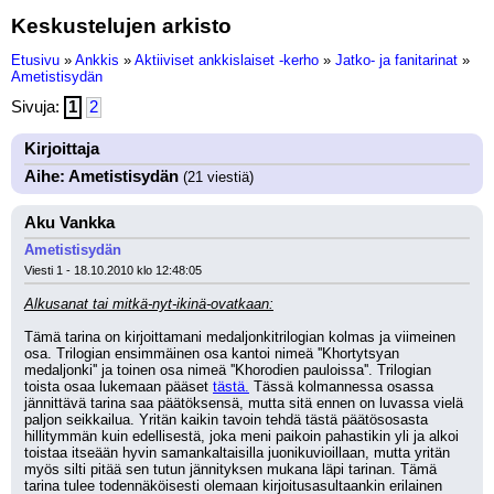
Keskustelujen arkisto
Etusivu
»
Ankkis
»
Aktiiviset ankkislaiset -kerho
»
Jatko- ja fanitarinat
»
Ametistisydän
Sivuja:
1
2
Kirjoittaja
Aihe: Ametistisydän
(21 viestiä)
Aku Vankka
Ametistisydän
Viesti 1 - 18.10.2010 klo 12:48:05
Alkusanat tai mitkä-nyt-ikinä-ovatkaan:
Tämä tarina on kirjoittamani medaljonkitrilogian kolmas ja viimeinen 
osa. Trilogian ensimmäinen osa kantoi nimeä ''Khortytsyan 
medaljonki'' ja toinen osa nimeä ''Khorodien pauloissa''. Trilogian 
toista osaa lukemaan pääset 
tästä.
 Tässä kolmannessa osassa 
jännittävä tarina saa päätöksensä, mutta sitä ennen on luvassa vielä 
paljon seikkailua. Yritän kaikin tavoin tehdä tästä päätösosasta 
hillitymmän kuin edellisestä, joka meni paikoin pahastikin yli ja alkoi 
toistaa itseään hyvin samankaltaisilla juonikuvioillaan, mutta yritän 
myös silti pitää sen tutun jännityksen mukana läpi tarinan. Tämä 
tarina tulee todennäköisesti olemaan kirjoitusasultaankin erilainen 