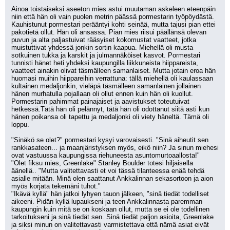
Ainoa toistaiseksi aseeton mies astui muutaman askeleen eteenpäin 
niin että hän oli vain puolen metrin päässä pormestarin työpöydästä. 
Kauhistunut pormestari perääntyi kohti seinää, mutta tajusi pian ettei 
pakotietä ollut. Hän oli ansassa. Pian mies riisui päällänsä olevan 
puvun ja alta paljastuivat rääsyiset kokomustat vaatteet, jotka 
muistuttivat yhdessä jonkin sortin kaapua. Miehellä oli musta 
sotkuinen tukka ja karskit ja julmannäköiset kasvot. Pormestari 
tunnisti hänet heti yhdeksi kaupungilla liikkuneista hiippareista, 
vaatteet ainakin olivat täsmälleen samanlaiset. Mutta jotain eroa hän 
huomasi muihin hiippareihin verrattuna: tällä miehellä oli kaulassaan 
kultainen medaljonkin, vieläpä täsmälleen samanlainen jollainen 
hänen murhatulla pojallaan oli ollut ennen kuin hän oli kuollut. 
Pormestarin pahimmat painajaiset ja aavistukset toteutuivat 
hetkessä.Tätä hän oli pelännyt, tätä hän oli odottanut siitä asti kun 
hänen poikansa oli tapettu ja medaljonki oli viety häneltä. Tämä oli 
loppu.
"Sinäkö se olet?" pormestari kysyi varovaisesti. "Sinä aiheutit sen 
rankkasateen... ja maanjäristyksen myös, eikö niin? Ja sinun miehesi 
ovat vastuussa kaupungissa riehuneesta asuntomurtoaallosta!"
"Olet fiksu mies, Greenlake" Stanley Boulder totesi hiljaisella 
äänellä.. "Mutta valitettavasti et voi tässä tilanteessa enää tehdä 
asialle mitään. Minä olen saattanut Ankkalinnan sekasortoon ja aion 
myös korjata tekemäni tuhot."
"Ikävä kyllä" hän jatkoi lyhyen tauon jälkeen, "sinä tiedät todelliset 
aikeeni. Pidän kyllä lupaukseni ja teen Ankkalinnasta paremman 
kaupungin kuin mitä se on koskaan ollut, mutta se ei ole todellinen 
tarkoitukseni ja sinä tiedät sen. Sinä tiedät paljon asioita, Greenlake 
ja siksi minun on valitettavasti varmistettava että nämä asiat eivät 