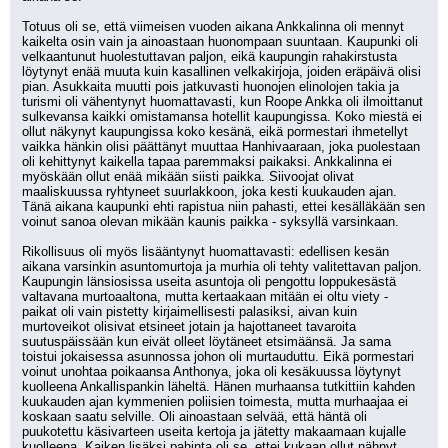
Totuus oli se, että viimeisen vuoden aikana Ankkalinna oli mennyt 
kaikelta osin vain ja ainoastaan huonompaan suuntaan. Kaupunki oli 
velkaantunut huolestuttavan paljon, eikä kaupungin rahakirstusta 
löytynyt enää muuta kuin kasallinen velkakirjoja, joiden eräpäivä olisi 
pian. Asukkaita muutti pois jatkuvasti huonojen elinolojen takia ja 
turismi oli vähentynyt huomattavasti, kun Roope Ankka oli ilmoittanut 
sulkevansa kaikki omistamansa hotellit kaupungissa. Koko miestä ei 
ollut näkynyt kaupungissa koko kesänä, eikä pormestari ihmetellyt 
vaikka hänkin olisi päättänyt muuttaa Hanhivaaraan, joka puolestaan 
oli kehittynyt kaikella tapaa paremmaksi paikaksi. Ankkalinna ei 
myöskään ollut enää mikään siisti paikka. Siivoojat olivat 
maaliskuussa ryhtyneet suurlakkoon, joka kesti kuukauden ajan. 
Tänä aikana kaupunki ehti rapistua niin pahasti, ettei kesälläkään sen 
voinut sanoa olevan mikään kaunis paikka - syksyllä varsinkaan. 
Rikollisuus oli myös lisääntynyt huomattavasti: edellisen kesän 
aikana varsinkin asuntomurtoja ja murhia oli tehty valitettavan paljon. 
Kaupungin länsiosissa useita asuntoja oli pengottu loppukesästä 
valtavana murtoaaltona, mutta kertaakaan mitään ei oltu viety - 
paikat oli vain pistetty kirjaimellisesti palasiksi, aivan kuin 
murtoveikot olisivat etsineet jotain ja hajottaneet tavaroita 
suutuspäissään kun eivät olleet löytäneet etsimäänsä. Ja sama 
toistui jokaisessa asunnossa johon oli murtauduttu. Eikä pormestari 
voinut unohtaa poikaansa Anthonya, joka oli kesäkuussa löytynyt 
kuolleena Ankallispankin läheltä. Hänen murhaansa tutkittiin kahden 
kuukauden ajan kymmenien poliisien toimesta, mutta murhaajaa ei 
koskaan saatu selville. Oli ainoastaan selvää, että häntä oli 
puukotettu käsivarteen useita kertoja ja jätetty makaamaan kujalle 
kuolleena. Kaiken lisäksi pahinta oli se, ettei kukaan ollut nähnyt 