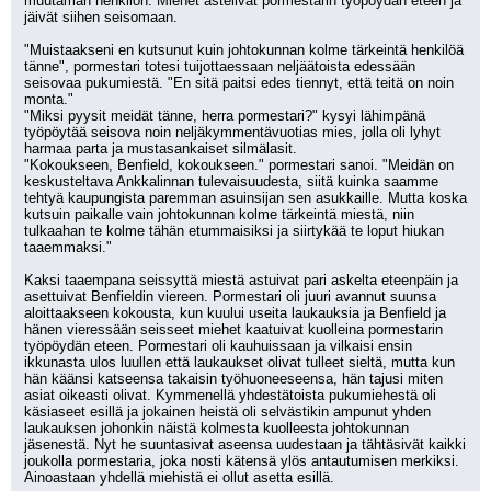
muutaman henkilön. Miehet astelivat pormestarin työpöydän eteen ja 
jäivät siihen seisomaan.
"Muistaakseni en kutsunut kuin johtokunnan kolme tärkeintä henkilöä 
tänne", pormestari totesi tuijottaessaan neljäätoista edessään 
seisovaa pukumiestä. "En sitä paitsi edes tiennyt, että teitä on noin 
monta."
"Miksi pyysit meidät tänne, herra pormestari?" kysyi lähimpänä 
työpöytää seisova noin neljäkymmentävuotias mies, jolla oli lyhyt 
harmaa parta ja mustasankaiset silmälasit.
"Kokoukseen, Benfield, kokoukseen." pormestari sanoi. "Meidän on 
keskusteltava Ankkalinnan tulevaisuudesta, siitä kuinka saamme 
tehtyä kaupungista paremman asuinsijan sen asukkaille. Mutta koska 
kutsuin paikalle vain johtokunnan kolme tärkeintä miestä, niin 
tulkaahan te kolme tähän etummaisiksi ja siirtykää te loput hiukan 
taaemmaksi."
Kaksi taaempana seissyttä miestä astuivat pari askelta eteenpäin ja 
asettuivat Benfieldin viereen. Pormestari oli juuri avannut suunsa 
aloittaakseen kokousta, kun kuului useita laukauksia ja Benfield ja 
hänen vieressään seisseet miehet kaatuivat kuolleina pormestarin 
työpöydän eteen. Pormestari oli kauhuissaan ja vilkaisi ensin 
ikkunasta ulos luullen että laukaukset olivat tulleet sieltä, mutta kun 
hän käänsi katseensa takaisin työhuoneeseensa, hän tajusi miten 
asiat oikeasti olivat. Kymmenellä yhdestätoista pukumiehestä oli 
käsiaseet esillä ja jokainen heistä oli selvästikin ampunut yhden 
laukauksen johonkin näistä kolmesta kuolleesta johtokunnan 
jäsenestä. Nyt he suuntasivat aseensa uudestaan ja tähtäsivät kaikki 
joukolla pormestaria, joka nosti kätensä ylös antautumisen merkiksi. 
Ainoastaan yhdellä miehistä ei ollut asetta esillä.